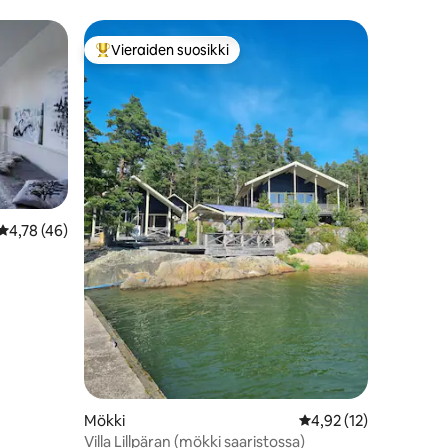
Vieraiden suosikki
Vieraiden suosikkien parhaimmistoa
Keskimääräinen arvio 4,78/5, 46 arvostelua
4,78 (46)
Mökki
Keskimääräinen arvio 
4,92 (12)
Villa Lillpäran (mökki saaristossa)