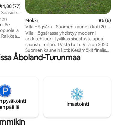
Keskimääräinen arvio 4,88/5, 77 arvostelua
4,88 (77)
 Seaside
inen
Mökki
Keskimääräinen ar
5 (6)
n. Se
Villa Högsåra – Suomen kaunein koti 2020
kopuolella
-finalisti
Villa Högsårassa yhdistyy moderni
. Raikkaan
arkkitehtuuri, tyylikäs sisustus ja upea
van
saaristo miljöö. TV:stä tuttu Villa on 2020
imänä
Suomen kaunein koti: Kesämökit finalisti.
aikka
issa Åboland-Turunmaa
Suuret ikkunat avaavat upean
eetteja,
merinäköalan suoraan olohuoneesta.
kailua.
Pitkä laituri ja suojaisa hiekkaranta
kalastus
mahdollistavat veneilyn ja uimisen. Juo
ollista
kahvikuppi tai syö aamupala katetulla
tsevasta
terassin pöydällä tai ota aurinkoa
etkiä
rantatuolissa. Villan pihaan pääsee autolla
rille.
ja Högsåran lossimatka kestää vain 15
n pysäköinti
minuuttia. Liinavaatteet kuuluvat
Ilmastointi
an päällä
hintaan.
lemmikin