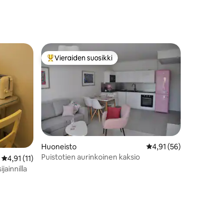
Vieraiden suosikki
Vieraiden suosikkien parhaimmistoa
Huoneisto
Keskimääräinen arvio 
4,91 (56)
Puistotien aurinkoinen kaksio
Keskimääräinen arvio 4,91/5, 11 arvostelua
4,91 (11)
jainnilla