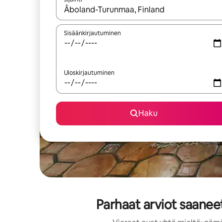
Kun tulokset ovat saatavilla, navigoi ylös- ja alas
Sisäänkirjautuminen
Uloskirjautuminen
Haku
Parhaat arviot saane