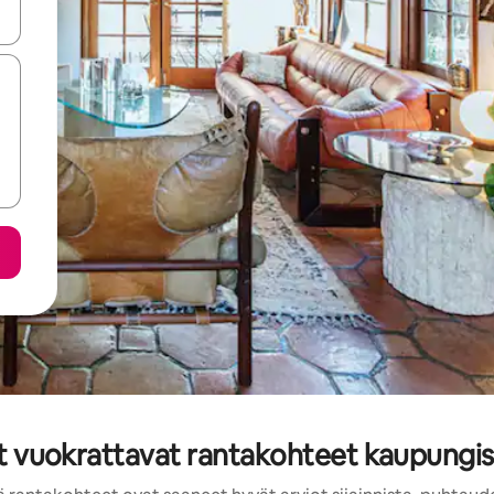
-nuolinäppäimillä tai tutustu koskettamalla tai pyyhkäisemällä.
et vuokrattavat rantakohteet kaupung