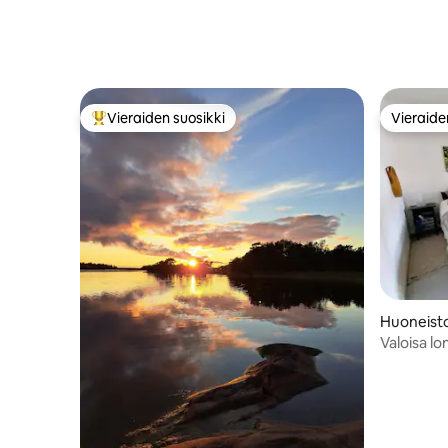
Vieraiden suosikki
Vieraide
Vieraiden suosikkien parhaimmistoa
Vieraide
Huoneist
Valoisa lo
Mathilded