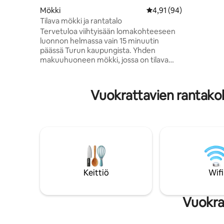
designin 
Mökki
Keskimääräinen arvio 4
4,91 (94)
rentoutumisen 
Tilava mökki ja rantatalo
arjen kiire
Tervetuloa viihtyisään lomakohteeseen
perheesi 
luonnon helmassa vain 15 minuutin
päässä Turun kaupungista. Yhden
makuuhuoneen mökki, jossa on tilava
keittiö ja ruokailutila. Vain kivenheiton
päässä on rantakohdekeitaamme, jossa
on yksityinen laiturin ja sauna. Vietettyäsi
Vuokrattavien rantak
päivän tutkimalla ympäristöä voit
rentoutua lämpimässä suihkussa ennen
kuin hyppäät pieneen soutuveneeseen
viettämään rauhallista iltaa. Etsitpä
romanttista lomaa tai rauhallista
pakopaikkaa ystävien kanssa, mökki- ja
rantataloyhdistelmämme lupaa
unohtumattoman majoittumisen.
Keittiö
Wifi
Vuokrat