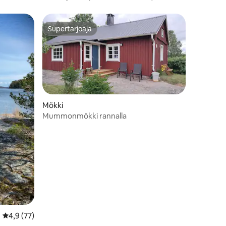
Supertarjoaja
Supertarjoaja
Mökki
Mummonmökki rannalla
Keskimääräinen arvio 4,9/5, 77 arvostelua
4,9 (77)