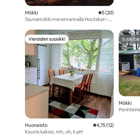
Mökki
Keskimääräinen arvi
5 (20)
Saunamökki merenrannalla Houtskari -
rengastie
Vieraiden suosikki
Supertar
Vieraiden suosikki
Supertar
Mökki
Perintei
Huoneisto
Keskimääräinen arvio 
4,75 (12)
Kaunis kaksio, mh, oh, k pH