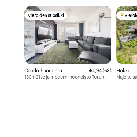
Vieraiden suosikki
Vierai
Vieraiden suosikki
Vieraide
Condo-huoneisto
Keskimääräinen arvio 4
4,94 (68)
Mökki
130m2 Iso ja moderni huoneisto Turun
Majoitu s
ytimessä.