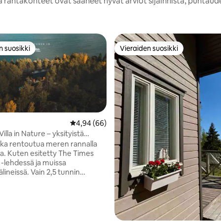
 rantakohteet ovat saaneet hyvät arviot sijainnista, puhtaud
n suosikki
Vieraiden suosikki
n suosikki
Vieraiden suosikki
Keskimääräinen arvio 4,94/5, 66 arvostelua
4,94 (66)
illa in Nature – yksityistä
ista luksusta
ka rentoutua meren rannalla
e Times
-lehdessä ja muissa
. Vain 2,5 tunnin
päässä Helsingistä ja 1 tunnin
nen ranta ja 50
aa maata tarjoavat todellista
tajan Villa
äysin kunnostettu ja sisustettu