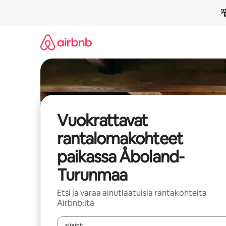
Jätä
sisältö
väliin
Vuokrattavat
rantalomakohteet
paikassa Åboland-
Turunmaa
Etsi ja varaa ainutlaatuisia rantakohteita
Airbnb:ltä
sijainti