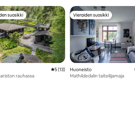
den suosikki
Vieraiden suosikki
n suosikkien parhaimmistoa
Vieraiden suosikki
,94/5, 68 arvostelua
Keskimääräinen arvio 5/5, 13 arvostelua
5 (13)
Huoneisto
aariston rauhassa
Mathildedalin taiteilijamaja