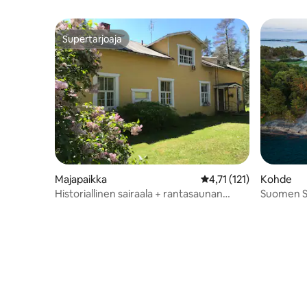
Supertarjoaja
Supertarjoaja
Majapaikka
Keskimääräinen arvio 4
4,71 (121)
Kohde
Historiallinen sairaala + rantasaunan
Suomen Sa
käyttöoikeus