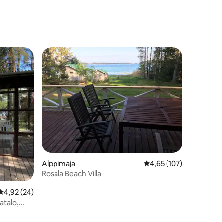
Alppimaja
Keskimääräinen arvio 4
4,65 (107)
Rosala Beach Villa
Keskimääräinen arvio 4,92/5, 24 arvostelua
4,92 (24)
atalo,