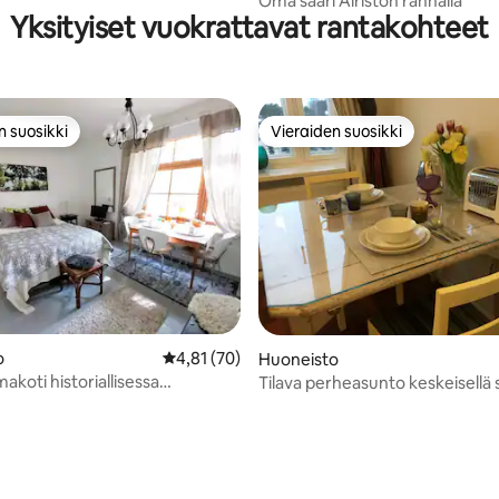
Oma saari Airiston rannalla
Yksityiset vuokrattavat rantakohteet
n suosikki
Vieraiden suosikki
n suosikki
Vieraiden suosikki
o
Keskimääräinen arvio 4,81/5, 70 arvostelua
4,81 (70)
Huoneisto
makoti historiallisessa
Tilava perheasunto keskeisellä si
al ssa