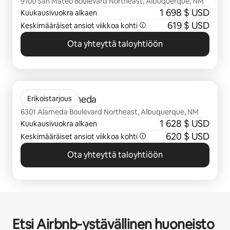
9100 San Mateo Boulevard Northeast, Albuquerque, NM
1 698 $ USD
Kuukausivuokra alkaen
619 $ USD
Keskimääräiset ansiot viikkoa kohti
Ota yhteyttä taloyhtiöön
0/0 kohtaa näkyy
Olympus Alameda
Erikoistarjous
6301 Alameda Boulevard Northeast, Albuquerque, NM
1 628 $ USD
Kuukausivuokra alkaen
620 $ USD
Keskimääräiset ansiot viikkoa kohti
Ota yhteyttä taloyhtiöön
Etsi Airbnb-ystävällinen huoneisto