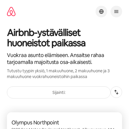
Jätä
sisältö
väliin
Airbnb-ystävälliset
huoneistot paikassa
Vuokraa asunto elämiseen. Ansaitse rahaa
tarjoamalla majoitusta osa-aikaisesti.
Tutustu tyypin yksiö, 1 makuuhuone, 2 makuuhuone ja 3
makuuhuone vuokrahuoneistoihin paikassa
Sijainti:
0/0 kohtaa näkyy
Olympus Northpoint