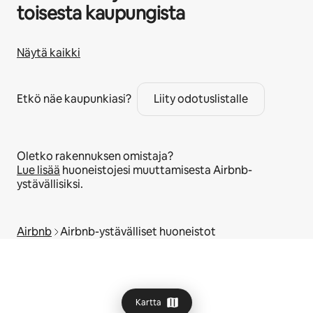
toisesta kaupungista
Näytä kaikki
Etkö näe kaupunkiasi?
Liity odotuslistalle
Oletko rakennuksen omistaja?
Lue lisää
huoneistojesi muuttamisesta Airbnb-
ystävällisiksi.
Airbnb
Airbnb-ystävälliset huoneistot
Kartta