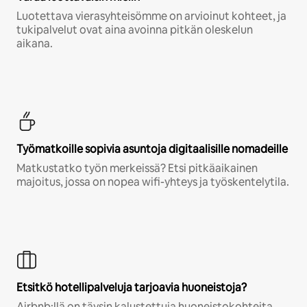
Luotettava vierasyhteisömme on arvioinut kohteet, ja
tukipalvelut ovat aina avoinna pitkän oleskelun
aikana.
Työmatkoille sopivia asuntoja digitaalisille nomadeille
Matkustatko työn merkeissä? Etsi pitkäaikainen
majoitus, jossa on nopea wifi-yhteys ja työskentelytila.
Etsitkö hotellipalveluja tarjoavia huoneistoja?
Airbnb:llä on täysin kalustettuja huoneistokohteita,