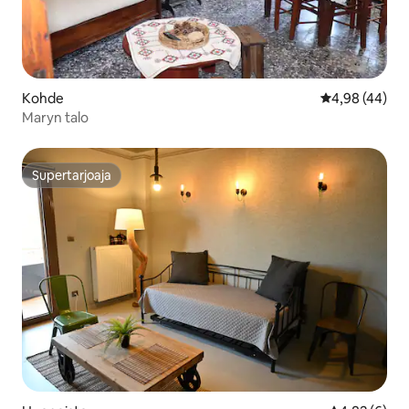
Kohde
Keskimääräine
4,98 (44)
Maryn talo
Supertarjoaja
Supertarjoaja