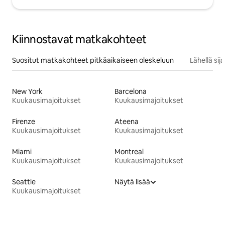
Kiinnostavat matkakohteet
Suositut matkakohteet pitkäaikaiseen oleskeluun
Lähellä si
New York
Barcelona
Kuukausimajoitukset
Kuukausimajoitukset
Firenze
Ateena
Kuukausimajoitukset
Kuukausimajoitukset
Miami
Montreal
Kuukausimajoitukset
Kuukausimajoitukset
Seattle
Näytä lisää
Kuukausimajoitukset