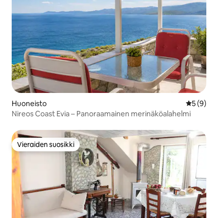
Huoneisto
Keskimäär
5 (9)
Nireos Coast Evia – Panoraamainen merinäköalahelmi
Vieraiden suosikki
Vieraiden suosikki