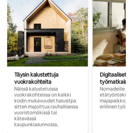
Täysin kalustettuja
Digitaaliset n
vuokrakohteita
työmatkalais
Näissä kalustetuissa
Nomadeille ja
vuokrakohteissa on kaikki
etätyöntekijöi
kodin mukavuudet halusitpa
majapaikkoja, jo
sitten majoittua rauhallisessa
erillinen työske
vuoristomökissä tai
kätevässä
kaupunkiasunnossa.