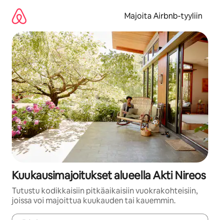
Jätä
sisältö
Majoita Airbnb-tyyliin
väliin
Kuukausimajoitukset alueella Akti Nireos
Tutustu kodikkaisiin pitkäaikaisiin vuokrakohteisiin,
joissa voi majoittua kuukauden tai kauemmin.