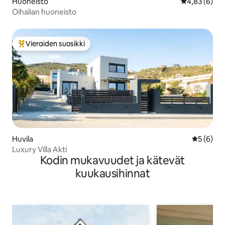
Huoneisto
Keskimääräin
4,83 (6)
Oihalian huoneisto
Vieraiden suosikki
Vieraiden suosikkien parhaimmistoa
Huvila
Keskimäär
5 (6)
Luxury Villa Akti
Kodin mukavuudet ja kätevät
kuukausihinnat