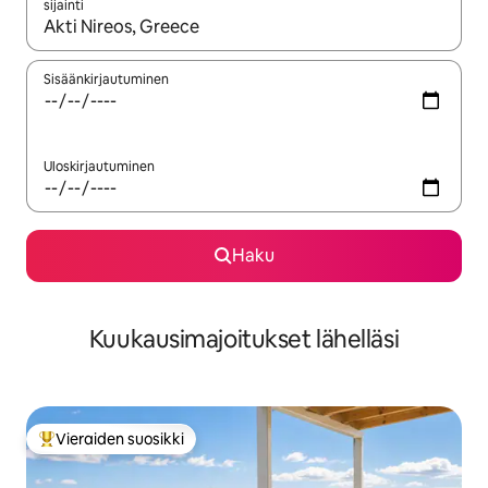
sijainti
Kun tulokset ovat saatavilla, navigoi ylös- ja alas-nuolinäppäimi
Sisäänkirjautuminen
Uloskirjautuminen
Haku
Kuukausimajoitukset lähelläsi
Vieraiden suosikki
Vieraiden suosikkien parhaimmistoa