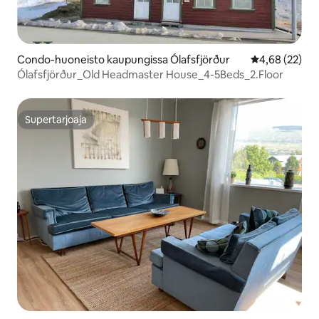
Condo-huoneisto kaupungissa Ólafsfjörður
Keskimääräine
4,68 (22)
Ólafsfjörður_Old Headmaster House_4-5Beds_2.Floor
Supertarjoaja
Supertarjoaja