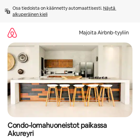
Jätä
Osa tiedoista on käännetty automaattisesti. 
Näytä 
sisältö
alkuperäinen kieli
väliin
Majoita Airbnb-tyyliin
Condo-lomahuoneistot paikassa
Akureyri