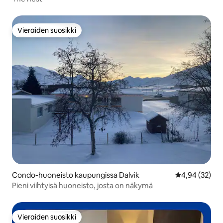
Vieraiden suosikki
Vieraiden suosikki
Condo-huoneisto kaupungissa Dalvik
Keskimääräine
4,94 (32)
Pieni viihtyisä huoneisto, josta on näkymä
Vieraiden suosikki
Vieraiden suosikki