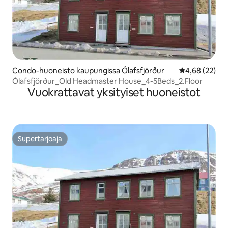
Condo-huoneisto kaupungissa Ólafsfjörður
Keskimääräine
4,68 (22)
Ólafsfjörður_Old Headmaster House_4-5Beds_2.Floor
Vuokrattavat yksityiset huoneistot
Supertarjoaja
Supertarjoaja