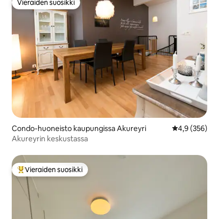
Vieraiden suosikki
Vieraiden suosikki
Condo-huoneisto kaupungissa Akureyri
Keskimääräine
4,9 (356)
Akureyrin keskustassa
Vieraiden suosikki
Vieraiden suosikkien parhaimmistoa