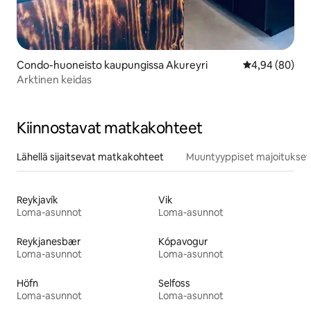
Condo-huoneisto kaupungissa Akureyri
Keskimääräine
4,94 (80)
Arktinen keidas
Kiinnostavat matkakohteet
Lähellä sijaitsevat matkakohteet
Muuntyyppiset majoitukset
Reykjavík
Vik
Loma-asunnot
Loma-asunnot
Reykjanesbær
Kópavogur
Loma-asunnot
Loma-asunnot
Höfn
Selfoss
Loma-asunnot
Loma-asunnot