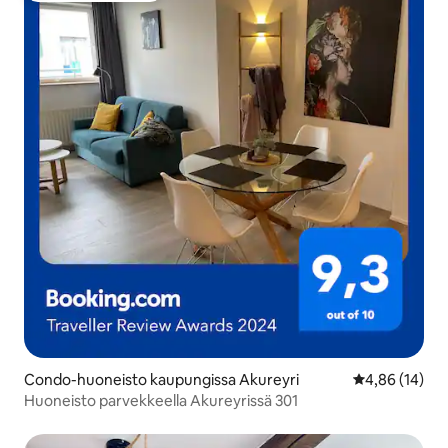
Condo-huoneisto kaupungissa Akureyri
Keskimääräine
4,86 (14)
Huoneisto parvekkeella Akureyrissä 301