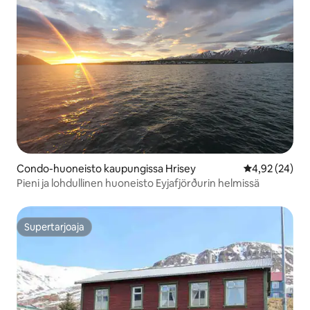
Condo-huoneisto kaupungissa Hrisey
Keskimääräine
4,92 (24)
Pieni ja lohdullinen huoneisto Eyjafjörðurin helmissä
Supertarjoaja
Supertarjoaja