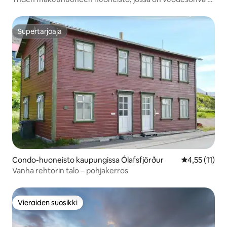
neliönäkymä*
Supertarjoaja
Supertarjoaja
Condo-huoneisto kaupungissa Ólafsfjörður
Keskimääräine
4,55 (11)
Vanha rehtorin talo – pohjakerros
Vieraiden suosikki
Vieraiden suosikki