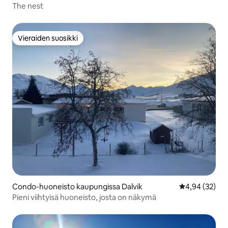
The nest
Vieraiden suosikki
Vieraiden suosikki
Condo-huoneisto kaupungissa Dalvik
Keskimääräine
4,94 (32)
Pieni viihtyisä huoneisto, josta on näkymä