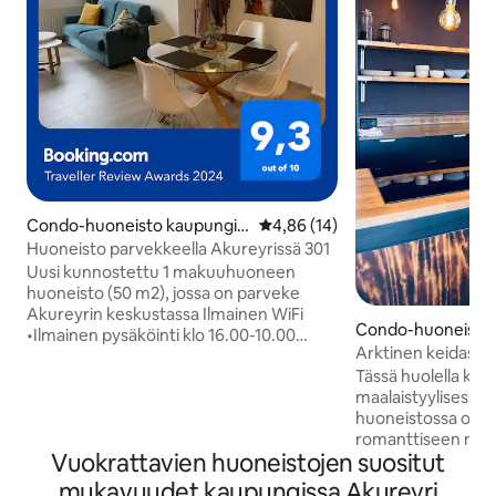
Condo-huoneisto kaupungis
Keskimääräinen arvio 4,86/5, 1
4,86 (14)
sa Akureyri
Huoneisto parvekkeella Akureyrissä 301
Uusi kunnostettu 1 makuuhuoneen
huoneisto (50 m2), jossa on parveke
Akureyrin keskustassa Ilmainen WiFi
Condo-huoneisto 
•Ilmainen pysäköinti klo 16.00-10.00
sa Akureyri
Arktinen keidas
arkipäivisin, mutta ilmainen
Tässä huolella ku
viikonloppuisin 24 tuntia vuorokaudessa
maalaistyylisess
• Täyskeittiö • yksinkertainen
huoneistossa on ka
itsepalvelusisäänkirjautuminen Lyhyt
romanttiseen maj
kävelymatka kauppoihin, ravintoloihin,
Vuokrattavien huoneistojen suositut
Akureyrissä. Yksi
baareihin/kahviloihin ja nähtävyyksiin
ilmainen WiFi, älyte
Useimmat nähtävyydet ja retket ovat 5
mukavuudet kaupungissa Akureyri