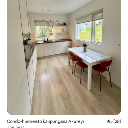
Condo-huoneisto kaupungissa Akureyri
Keskimäärä
5 (28)
The nest