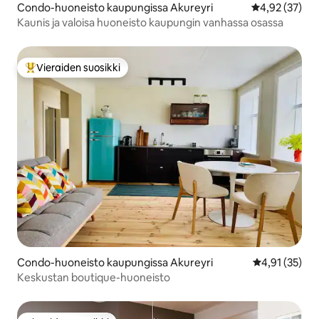
Condo-huoneisto kaupungissa Akureyri
Keskimääräine
4,92 (37)
Kaunis ja valoisa huoneisto kaupungin vanhassa osassa
Vieraiden suosikki
Vieraiden suosikkien parhaimmistoa
Condo-huoneisto kaupungissa Akureyri
Keskimääräine
4,91 (35)
Keskustan boutique-huoneisto