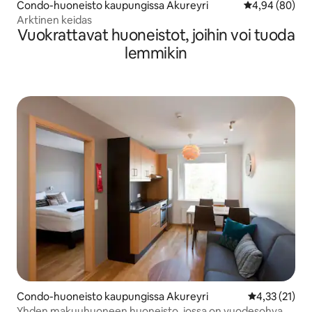
Condo-huoneisto kaupungissa Akureyri
Keskimääräine
4,94 (80)
Arktinen keidas
Vuokrattavat huoneistot, joihin voi tuoda
lemmikin
Condo-huoneisto kaupungissa Akureyri
Keskimääräine
4,33 (21)
Yhden makuuhuoneen huoneisto, jossa on vuodesohva *