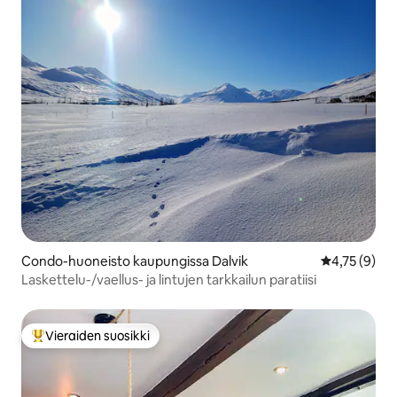
Condo-huoneisto kaupungissa Dalvik
Keskimääräin
4,75 (9)
Laskettelu-/vaellus- ja lintujen tarkkailun paratiisi
Vieraiden suosikki
Vieraiden suosikkien parhaimmistoa