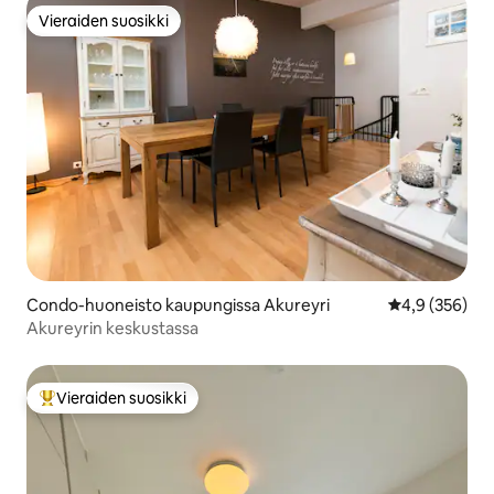
Vieraiden suosikki
Vieraiden suosikki
Condo-huoneisto kaupungissa Akureyri
Keskimääräine
4,9 (356)
Akureyrin keskustassa
Vieraiden suosikki
Vieraiden suosikkien parhaimmistoa