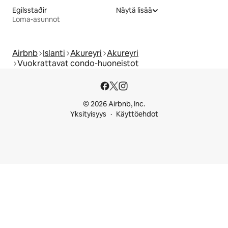
Egilsstaðir
Näytä lisää
Loma-asunnot
Airbnb
Islanti
Akureyri
Akureyri
Vuokrattavat condo-huoneistot
© 2026 Airbnb, Inc.
Yksityisyys
Käyttöehdot