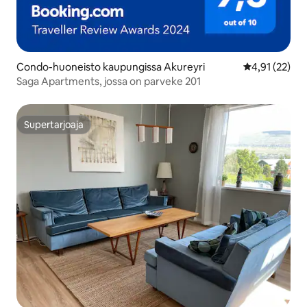
Condo-huoneisto kaupungissa Akureyri
Keskimääräine
4,91 (22)
Saga Apartments, jossa on parveke 201
Supertarjoaja
Supertarjoaja