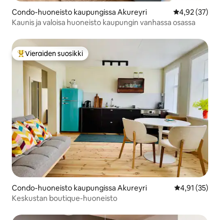
Condo-huoneisto kaupungissa Akureyri
Keskimääräine
4,92 (37)
Kaunis ja valoisa huoneisto kaupungin vanhassa osassa
Vieraiden suosikki
Vieraiden suosikkien parhaimmistoa
Condo-huoneisto kaupungissa Akureyri
Keskimääräine
4,91 (35)
Keskustan boutique-huoneisto