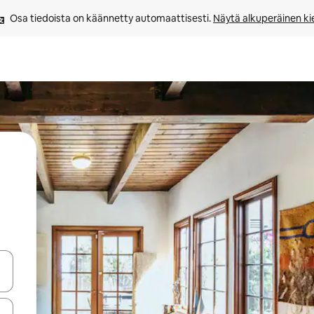
Osa tiedoista on käännetty automaattisesti. 
Näytä alkuperäinen kie
-nuolinäppäimillä tai tutustu koskettamalla tai pyyhkäisemällä.