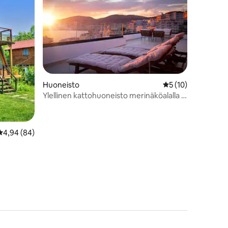
Huoneisto
Keskimääräinen arv
5 (10)
Ylellinen kattohuoneisto merinäköalalla •
Valtava terassi • Autotalli
Keskimääräinen arvio 4,94/5, 84 arvostelua
4,94 (84)