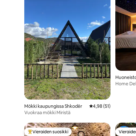
Huoneisto
Home Delu
Presidenti
Mökki kaupungissa Shkodër
Keskimääräinen arvio 4
4,98 (51)
Vuokraa mökki Miristä
Vieraiden suosikki
Vieraide
Vieraiden suosikkien parhaimmistoa
Vieraide