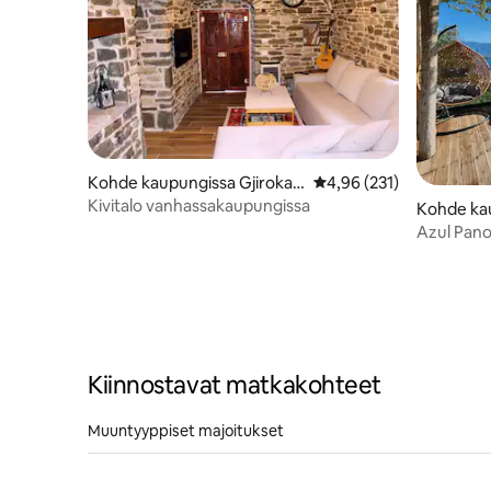
Kohde kaupungissa Gjirokas
Keskimääräinen arvio 4,
4,96 (231)
tër
Kivitalo vanhassakaupungissa
Kohde ka
Azul Pano
Kiinnostavat matkakohteet
Muuntyyppiset majoitukset