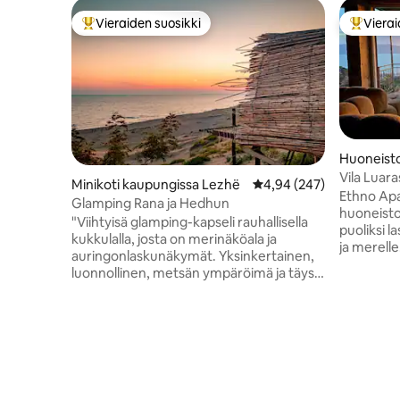
Vieraiden suosikki
Vierai
Vieraiden suosikkien parhaimmistoa
Vieraide
Huoneist
Vila Luar
Minikoti kaupungissa Lezhë
Keskimääräinen arvio 4,
4,94 (247)
Ethno Ap
Glamping Rana ja Hedhun
huoneisto,
"Viihtyisä glamping-kapseli rauhallisella
puoliksi l
kukkulalla, josta on merinäköala ja
ja merelle
auringonlaskunäkymät. Yksinkertainen,
ihmiset v
luonnollinen, metsän ympäröimä ja täysin
kaikissa 
yksityinen. Tunne tuuli, kuule linnut ja
huoneisto
nauti tuoreista paikallisista meren
porrasta, 
antimista Kult Beach Barissa tai lähistöllä
taukopaik
meloen. Majoittajasi tunnetaan
mitä tarvi
vieraanvaraisuudesta, joustavuudesta ja
majoittumista 
siitä, että hän varmistaa, että tunnet olosi
kiinnostun
mukavaksi heti alusta alkaen. Sisältyy: -
hihna ja l