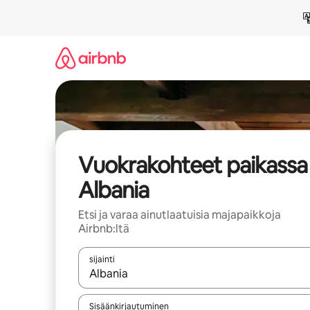
Jätä
sisältö
väliin
Vuokrakohteet paikassa
Albania
Etsi ja varaa ainutlaatuisia majapaikkoja
Airbnb:ltä
sijainti
Kun tulokset ovat saatavilla, navigoi ylös- ja alas
Sisäänkirjautuminen