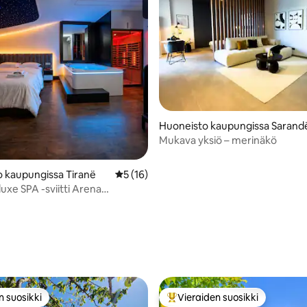
Huoneisto kaupungissa Sarand
Mukava yksiö – merinäkö
 kaupungissa Tiranë
Keskimääräinen arvio 5/5, 16 arvostelua
5 (16)
xe SPA -sviitti Arena
al
,98/5, 51 arvostelua
n suosikki
Vieraiden suosikki
n suosikki
Vieraiden suosikkien parhaimm