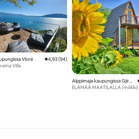
96/5, 231 arvostelua
upungissa Vlorë
Keskimääräinen arvio 4,93/5, 94 arvostelua
4,93 (94)
rama Villa
Alppimaja kaupungissa Gjirok
astër
ELÄMÄÄ MAATILALLA (mökki)