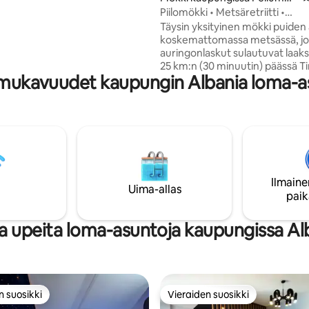
s
Piilomökki • Metsäretriitti •
uksellisen minimalistinen.
Auringonlaskut
 on induktioliesi
Täysin yksityinen mökki puiden 
koskemattomassa metsässä, jo
auringonlaskut sulautuvat laaks
25 km:n (30 minuutin) päässä Ti
 mukavuudet kaupungin Albania loma-a
Intohimosta ja kärsivällisyydest
syntynyt, käsityönä rakennettu
turvapaikka, jonka on kokonaa
rakentanut sen omistaja, amma
lakimies ja sydämeltään rakentaj
jokainen yksityiskohta heijastaa
tarkoitusta ja aitoutta. Kylän yl
(10 minuutin kävelymatkan pää
Ilmaine
sijaitseva kohde tarjoaa täydell
Uima-allas
paik
eristyksen ja syvän yhteyden l
Herää upeisiin vuoristonäkymii
a upeita loma-asuntoja kaupungissa Al
n suosikki
Vieraiden suosikki
n suosikki
Vieraiden suosikki