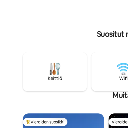
Aamiainen – Nelivetoinen avolava-auto
on tarkoit
tien päästä (alue on hiekkaa, tavalliset
Keittiössä
autot eivät pääse sinne) Ainutlaatuinen,
turvallinen ja rauhallinen luontoelämys
Albaniassa!
Suositut
Keittiö
Wifi
Muit
Vieraiden suosikki
Vieraide
Vieraiden suosikkien parhaimmistoa
Vieraide