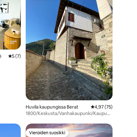
ë
Keskimääräinen arvio 5/5, 7 arvostelua
5 (7)
Huvila kaupungissa Berat
Keskimääräinen arvio 
4,97 (75)
1800/Keskusta/Vanhakaupunki/Kaupunkinäkymä/6
vierasta
Vieraiden suosikki
istoa
Vieraiden suosikki