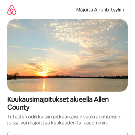
Jätä
sisältö
Majoita Airbnb-tyyliin
väliin
Kuukausimajoitukset alueella Allen
County
Tutustu kodikkaisiin pitkäaikaisiin vuokrakohteisiin,
joissa voi majoittua kuukauden tai kauemmin.