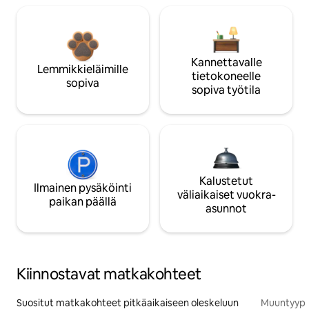
Kannettavalle
Lemmikkieläimille
tietokoneelle
sopiva
sopiva työtila
Kalustetut
Ilmainen pysäköinti
väliaikaiset vuokra-
paikan päällä
asunnot
Kiinnostavat matkakohteet
Suositut matkakohteet pitkäaikaiseen oleskeluun
Muuntyypp