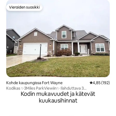
Vieraiden suosikki
Vieraiden suosikki
Kohde kaupungissa Fort Wayne
Keskimääräinen
4,85 (192)
Kodikas ✨3Miles ParkViewiin✨ Ilahduttava 3
Kodin mukavuudet ja kätevät
makuuhuonetta✨ 4 vuodetta
kuukausihinnat