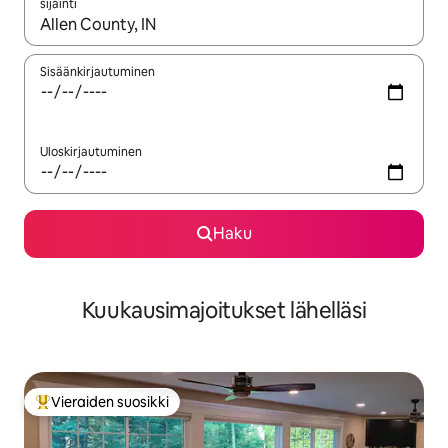
sijainti
Kun tulokset ovat saatavilla, navigoi ylös- ja alas-nuolinäppäimi
Sisäänkirjautuminen
Uloskirjautuminen
Haku
Kuukausimajoitukset lähelläsi
Vieraiden suosikki
Vieraiden suosikkien parhaimmistoa