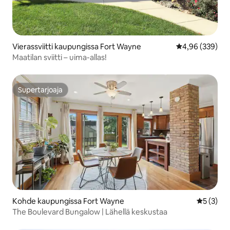
Vierassviitti kaupungissa Fort Wayne
Keskimääräinen
4,96 (339)
Maatilan sviitti – uima-allas!
Supertarjoaja
Supertarjoaja
Kohde kaupungissa Fort Wayne
Keskimäär
5 (3)
The Boulevard Bungalow | Lähellä keskustaa