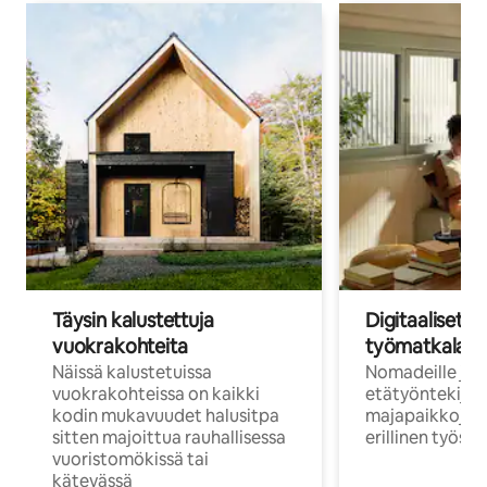
Täysin kalustettuja
Digitaaliset n
vuokrakohteita
työmatkalais
Näissä kalustetuissa
Nomadeille ja
vuokrakohteissa on kaikki
etätyöntekijöi
kodin mukavuudet halusitpa
majapaikkoja, jo
sitten majoittua rauhallisessa
erillinen työske
vuoristomökissä tai
kätevässä