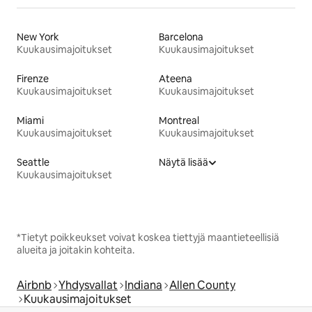
New York
Barcelona
Kuukausimajoitukset
Kuukausimajoitukset
Firenze
Ateena
Kuukausimajoitukset
Kuukausimajoitukset
Miami
Montreal
Kuukausimajoitukset
Kuukausimajoitukset
Seattle
Näytä lisää
Kuukausimajoitukset
*Tietyt poikkeukset voivat koskea tiettyjä maantieteellisiä
alueita ja joitakin kohteita.
Airbnb
Yhdysvallat
Indiana
Allen County
Kuukausimajoitukset