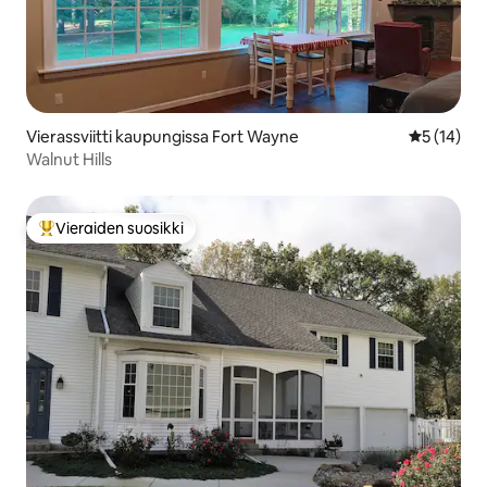
Vierassviitti kaupungissa Fort Wayne
Keskimäärä
5 (14)
Walnut Hills
Vieraiden suosikki
Vieraiden suosikkien parhaimmistoa