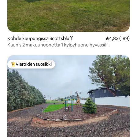
Kohde kaupungissa Scottsbluff
Keskimääräinen
4,83 (189)
Kaunis 2 makuuhuonetta 1 kylpyhuone hyvässä
naapurustossa!
Vieraiden suosikki
Vieraiden suosikkien parhaimmistoa