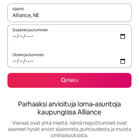
sijainti
Kun tulokset ovat saatavilla, navigoi ylös- ja alas-nuolinäppäimi
Sisäänkirjautuminen
Uloskirjautuminen
Haku
Parhaaksi arvioituja loma-asuntoja
kaupungissa Alliance
Vieraat ovat yhtä mieltä: nämä majoittumiset ovat
saaneet hyvät arviot sijainnista, puhtaudesta ja muista
ominaisuuksista.