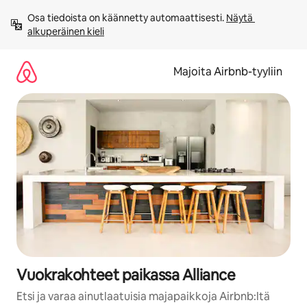
Jätä
Osa tiedoista on käännetty automaattisesti. 
Näytä 
sisältö
alkuperäinen kieli
väliin
Majoita Airbnb-tyyliin
Vuokrakohteet paikassa Alliance
Etsi ja varaa ainutlaatuisia majapaikkoja Airbnb:ltä