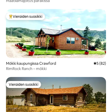
Maatilamajoitus parakissa
Vieraiden suosikki
Vieraiden suosikkien parhaimmistoa
Mökki kaupungissa Crawford
Keskimäärä
5 (82)
RimRock Ranch – mökki
Vieraiden suosikki
Vieraiden suosikki