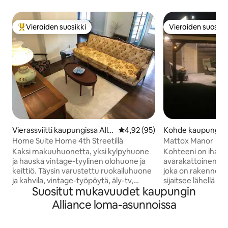
Vieraiden suosikki
Vieraiden suosikk
Vieraiden suosikkien parhaimmistoa
Vieraiden suosikk
Vierassviitti kaupungissa Allia
Keskimääräinen arvio 4,92/5, 9
4,92 (95)
Kohde kaupungissa
nce
Home Suite Home 4th Streetillä
Mattox Manor
Kaksi makuuhuonetta, yksi kylpyhuone
Kohteeni on ihana,
ja hauska vintage-tyylinen olohuone ja
avarakattoinen kak
keittiö. Täysin varustettu ruokailuhuone
joka on rakennett
ja kahvila, vintage-työpöytä, äly-tv,
sijaitsee lähellä ke
Suositut mukavuudet kaupungin
Alexa, ja täysin varustetut pesulapalvelut
baareihin, ravintolo
kellarissa. Tämä Airbnb-kohde on
helppo päästä. Säilytin vanhan
Alliance loma-asunnoissa
lemmikkiystävällinen, ja siitä peritään
viehätyksen, mutta 
pieni lemmikkimaksu. Nauti elämän
modernit mukavuudet. Siinä o