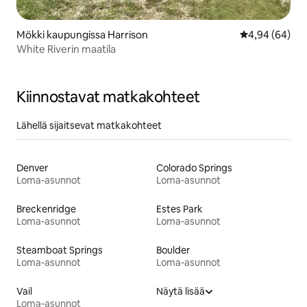
Mökki kaupungissa Harrison
Keskimääräine
4,94 (64)
White Riverin maatila
Kiinnostavat matkakohteet
Lähellä sijaitsevat matkakohteet
Denver
Colorado Springs
Loma-asunnot
Loma-asunnot
Breckenridge
Estes Park
Loma-asunnot
Loma-asunnot
Steamboat Springs
Boulder
Loma-asunnot
Loma-asunnot
Vail
Näytä lisää
Loma-asunnot