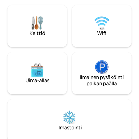
helppoudesta tässä rauhallisessa,
keittiö, mukava ru
keskeisellä paikalla sijaitsevassa
olohuone. Yläkerrassa on kaksi
kohteessa. Pikkukaupungin
makuuhuonetta, j
viehätysvoimaa sekä rauhaa ja
oma kylpyhuone ja
hiljaisuutta, joiden ansiosta voit levätä ja
kolmas makuutila. Suljettu etu- j
rentoutua. Tämä on savuton yksikkö.
takukuisti sekä 3 pa
Keittiö
Wifi
Tupakointi on sallittu ulkona, mutta heitä
katettu. Nauti kaasugrillistä ja terasseista
tupakantumput kujan roskakoriin.
mukavina viileinä il
Ilmainen pysäköinti
Uima-allas
paikan päällä
Ilmastointi