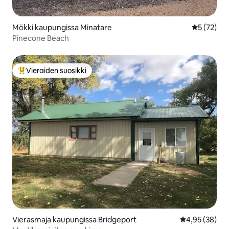
Mökki kaupungissa Minatare
Keskimäärä
5 (72)
Pinecone Beach
Vieraiden suosikki
Vieraiden suosikkien parhaimmistoa
Vierasmaja kaupungissa Bridgeport
Keskimääräine
4,95 (38)