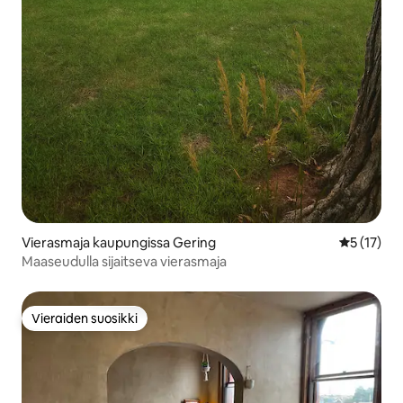
Vierasmaja kaupungissa Gering
Keskimäärä
5 (17)
Maaseudulla sijaitseva vierasmaja
Vieraiden suosikki
Vieraiden suosikki