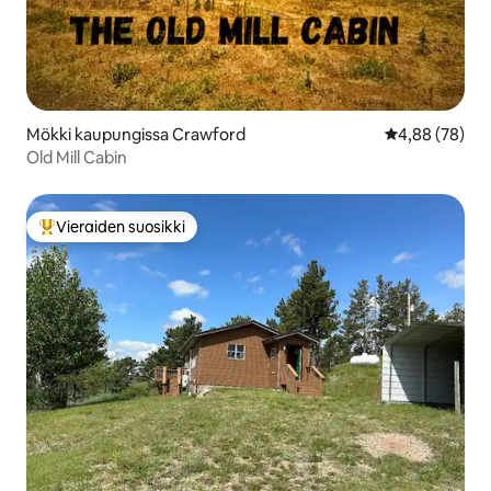
Mökki kaupungissa Crawford
Keskimääräine
4,88 (78)
Old Mill Cabin
Vieraiden suosikki
Vieraiden suosikkien parhaimmistoa