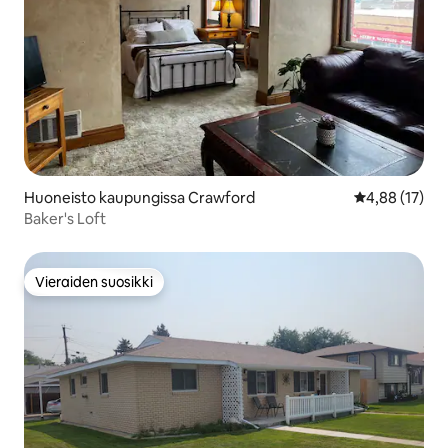
Huoneisto kaupungissa Crawford
Keskimääräine
4,88 (17)
Baker's Loft
Vieraiden suosikki
Vieraiden suosikki