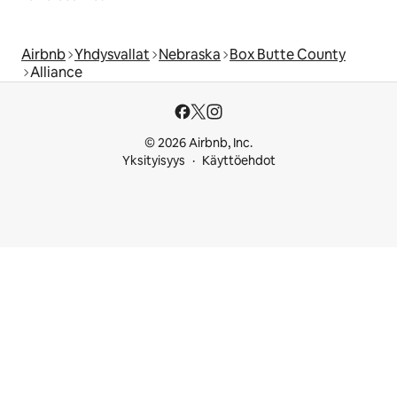
Airbnb
Yhdysvallat
Nebraska
Box Butte County
Alliance
© 2026 Airbnb, Inc.
Yksityisyys
Käyttöehdot