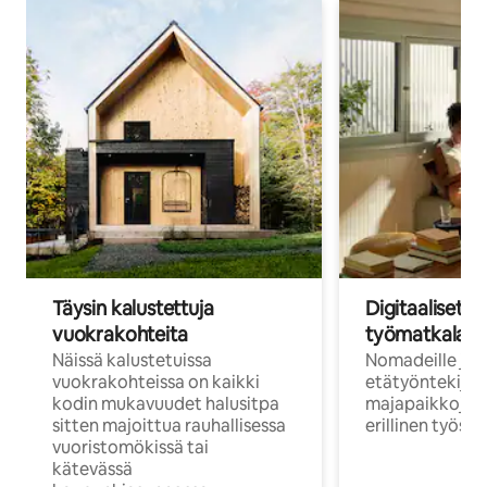
Täysin kalustettuja
Digitaaliset n
vuokrakohteita
työmatkalais
Näissä kalustetuissa
Nomadeille ja
vuokrakohteissa on kaikki
etätyöntekijöi
kodin mukavuudet halusitpa
majapaikkoja, jo
sitten majoittua rauhallisessa
erillinen työske
vuoristomökissä tai
kätevässä