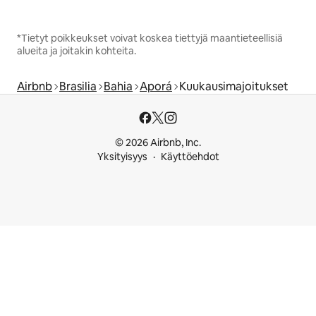
*Tietyt poikkeukset voivat koskea tiettyjä maantieteellisiä
alueita ja joitakin kohteita.
Airbnb
Brasilia
Bahia
Aporá
Kuukausimajoitukset
© 2026 Airbnb, Inc.
Yksityisyys
Käyttöehdot