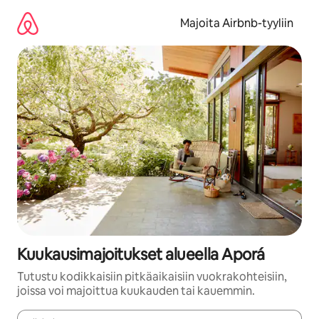
Jätä
sisältö
Majoita Airbnb-tyyliin
väliin
Kuukausimajoitukset alueella Aporá
Tutustu kodikkaisiin pitkäaikaisiin vuokrakohteisiin,
joissa voi majoittua kuukauden tai kauemmin.