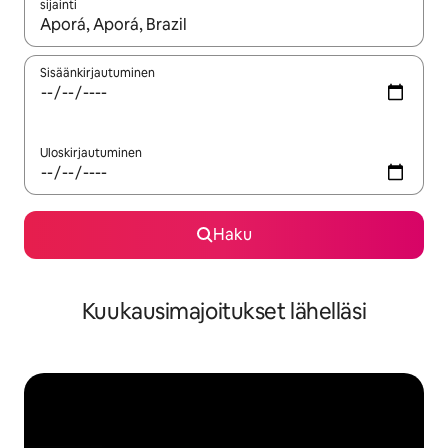
sijainti
Kun tulokset ovat saatavilla, navigoi ylös- ja alas-nuolinäppäimi
Sisäänkirjautuminen
Uloskirjautuminen
Haku
Kuukausimajoitukset lähelläsi