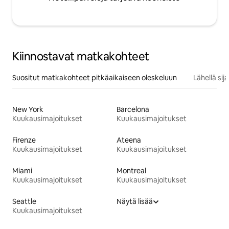
Kiinnostavat matkakohteet
Suositut matkakohteet pitkäaikaiseen oleskeluun
Lähellä si
New York
Barcelona
Kuukausimajoitukset
Kuukausimajoitukset
Firenze
Ateena
Kuukausimajoitukset
Kuukausimajoitukset
Miami
Montreal
Kuukausimajoitukset
Kuukausimajoitukset
Seattle
Näytä lisää
Kuukausimajoitukset