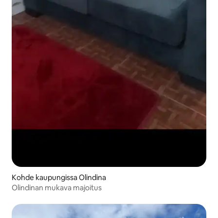
Kohde kaupungissa Olindina
Olindinan mukava majoitus