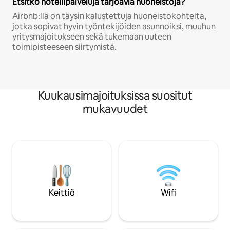
Etsitkö hotellipalveluja tarjoavia huoneistoja?
Airbnb:llä on täysin kalustettuja huoneistokohteita,
jotka sopivat hyvin työntekijöiden asunnoiksi, muuhun
yritysmajoitukseen sekä tukemaan uuteen
toimipisteeseen siirtymistä.
Kuukausimajoituksissa suositut
mukavuudet
Keittiö
Wifi