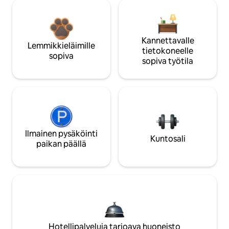
Kannettavalle
Lemmikkieläimille
tietokoneelle
sopiva
sopiva työtila
Ilmainen pysäköinti
Kuntosali
paikan päällä
Hotellipalveluja tarjoava huoneisto