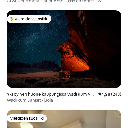
Arwa apartment7, huoneisto, jossa on terassi, WiFi,
ilmastointi
Vieraiden suosikki
Vieraiden suosikkien parhaimmistoa
Yksityinen huone kaupungissa Wadi Rum Villa
Keskimääräinen
4,98 (243)
ge
Wadi Rum Sunset -luola
Vieraiden suosikki
Vieraiden suosikki