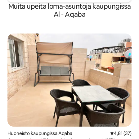
Muita upeita loma-asuntoja kaupungissa
Al - Aqaba
Huoneisto kaupungissa Aqaba
Keskimääräine
4,81 (37)