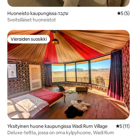
Huoneisto kaupungissa עקבה
Keskimäär
5 (5)
Sveitsiläiset huoneistot
Vieraiden suosikki
Vieraiden suosikki
Yksityinen huone kaupungissa Wadi Rum Village
Keskimäärä
5 (11)
Deluxe-teltta, jossa on oma kylpyhuone, Wadi Rum