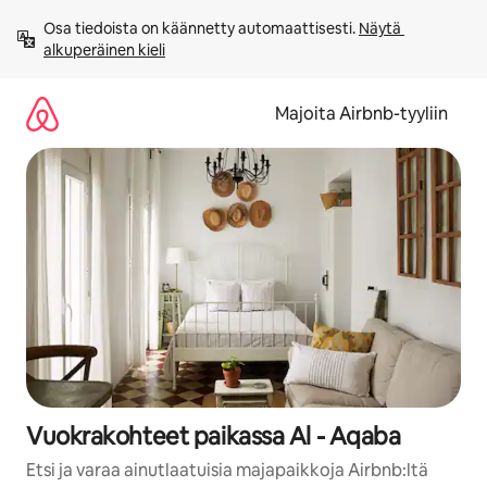
Jätä
Osa tiedoista on käännetty automaattisesti. 
Näytä 
sisältö
alkuperäinen kieli
väliin
Majoita Airbnb-tyyliin
Vuokrakohteet paikassa Al - Aqaba
Etsi ja varaa ainutlaatuisia majapaikkoja Airbnb:ltä