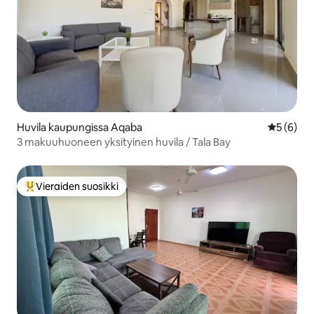
Huvila kaupungissa Aqaba
Keskimäär
5 (6)
3 makuuhuoneen yksityinen huvila / Tala Bay
Vieraiden suosikki
Vieraiden suosikkien parhaimmistoa