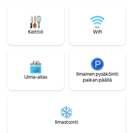
ja yksin matkustavi
hotellin mukavuuksiin ILMAINEN pääsy
rauhallista lomaa.
Punaisenmeren yksityiselle rannalle
B12:n vieressä, jo
ILMAINEN pysäköinti viereisellä
tunnelmaa, musiikki
pysäköintialueella ILMAINEN pääsy
Lyhyt kävelymatka
terveyskeskukseen Kolme uima-allasta
jossa voit nauttia
(yksi lämmitetty) Kahdeksan ravintolaa ja
Keittiö
Wifi
tai pelata golfia. 4 hengen huoneisto,
baaria
jossa on queen-v
vuodesohva.
Ilmainen pysäköinti
Uima-allas
paikan päällä
Ilmastointi