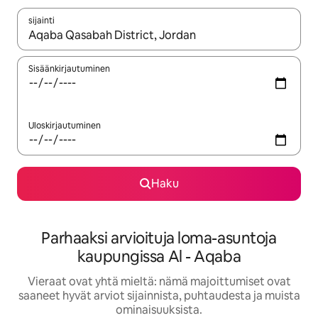
sijainti
Kun tulokset ovat saatavilla, navigoi ylös- ja alas-nuolinäppäimi
Sisäänkirjautuminen
Uloskirjautuminen
Haku
Parhaaksi arvioituja loma-asuntoja
kaupungissa Al - Aqaba
Vieraat ovat yhtä mieltä: nämä majoittumiset ovat
saaneet hyvät arviot sijainnista, puhtaudesta ja muista
ominaisuuksista.