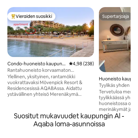
Vieraiden suosikki
Supertarjoaja
Vieraiden suosikkien parhaimmistoa
Supertarjoaja
Condo-huoneisto kaupungi
Keskimääräinen arvio 4,98/5, 23
4,98 (238)
ssa Aqaba
Rantahuoneisto korvaamaton
merinäköala
Ylellinen, yksityinen, rantamökki
Huoneisto kaupun
vuokrattavaksi Mövenpick Resort &
Tyylikäs yhden m
Residencesissä AQABAssa. Aidattu
huoneisto merinäk
Tervetuloa merenra
ystävällinen yhteisö Merenäkymä
tyylikkäässä yhd
pohjakerroksesta (todella
huoneistossa on 
ainutlaatuinen) Äskettäin kunnostettu
merinäkymät ja pää
Yhteensä 2,5 makuuhuonetta Yhteensä
Suositut mukavuudet kaupungin Al -
rannalle. Nauti a
2 kylpyhuonetta Noin 140 neliömetriä
parvekkeella, kokk
Aqaba loma-asunnoissa
Keskusilmastointi/lämmitys Uusi
keittiössä ja rento
parkettilattia Upotettu valaistus Uudet
oleskelutilassa. Tä
huonekalut ja putkistot ILMAINEN pääsy