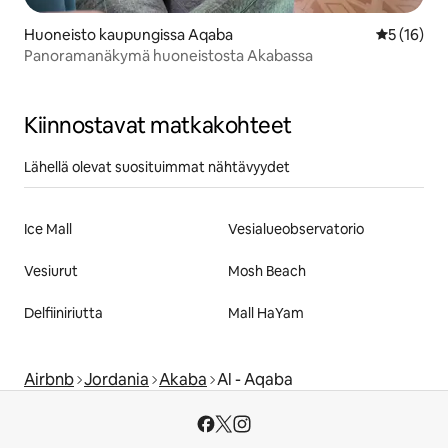
Huoneisto kaupungissa Aqaba
Keskimäärä
5 (16)
Panoramanäkymä huoneistosta Akabassa
Kiinnostavat matkakohteet
Lähellä olevat suosituimmat nähtävyydet
Ice Mall
Vesialueobservatorio
Vesiurut
Mosh Beach
Delfiiniriutta
Mall HaYam
Airbnb
Jordania
Akaba
Al - Aqaba