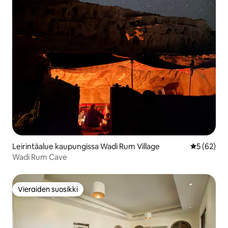
Leirintäalue kaupungissa Wadi Rum Village
Keskimäärä
5 (62)
Wadi Rum Cave
Vieraiden suosikki
Vieraiden suosikki