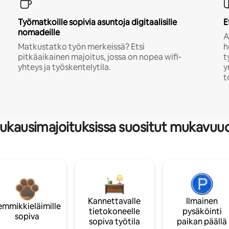
Työmatkoille sopivia asuntoja digitaalisille
E
nomadeille
A
Matkustatko työn merkeissä? Etsi
h
pitkäaikainen majoitus, jossa on nopea wifi-
t
yhteys ja työskentelytila.
y
t
ukausimajoituksissa suositut mukavuu
Kannettavalle
Ilmainen
emmikkieläimille
tietokoneelle
pysäköinti
sopiva
sopiva työtila
paikan päällä