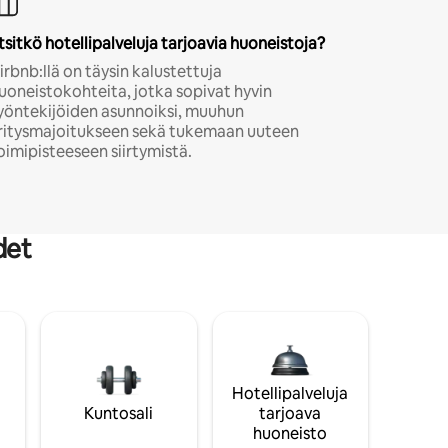
tsitkö hotellipalveluja tarjoavia huoneistoja?
irbnb:llä on täysin kalustettuja
uoneistokohteita, jotka sopivat hyvin
yöntekijöiden asunnoiksi, muuhun
ritysmajoitukseen sekä tukemaan uuteen
oimipisteeseen siirtymistä.
det
Hotellipalveluja
Kuntosali
tarjoava
huoneisto