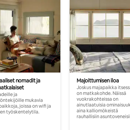
aaliset nomadit ja
Majoittumisen iloa
atkalaiset
Joskus majapaikka itses
on matkakohde. Näissä
eille ja
vuokrakohteissa on
öntekijöille mukavia
ainutlaatuisia ominaisuu
aikkoja, joissa on wifi ja
aina kalliomökeistä
inen työskentelytila.
rauhallisiin asuntoveneisi