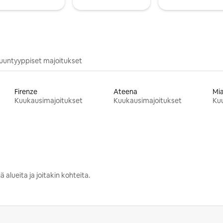
uuntyyppiset majoitukset
Firenze
Ateena
Mi
Kuukausimajoitukset
Kuukausimajoitukset
Ku
 alueita ja joitakin kohteita.