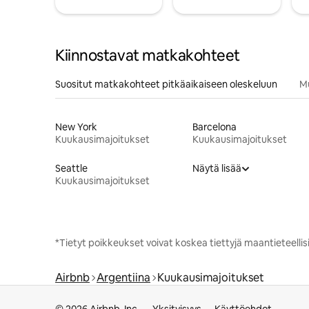
Kiinnostavat matkakohteet
Suositut matkakohteet pitkäaikaiseen oleskeluun
M
New York
Barcelona
Kuukausimajoitukset
Kuukausimajoitukset
Seattle
Näytä lisää
Kuukausimajoitukset
*Tietyt poikkeukset voivat koskea tiettyjä maantieteellisiä
Airbnb
Argentiina
Kuukausimajoitukset