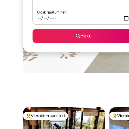
Uloskirjautuminen
Haku
Vieraiden suosikki
Vierai
Vieraiden suosikkien parhaimmistoa
Vieraide