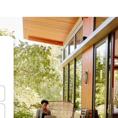
-nuolinäppäimillä tai tutustu koskettamalla tai pyyhkäisemällä.