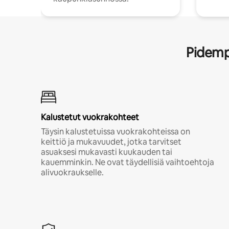
Pidempi
Kalustetut vuokrakohteet
Täysin kalustetuissa vuokrakohteissa on
keittiö ja mukavuudet, jotka tarvitset
asuaksesi mukavasti kuukauden tai
kauemminkin. Ne ovat täydellisiä vaihtoehtoja
alivuokraukselle.