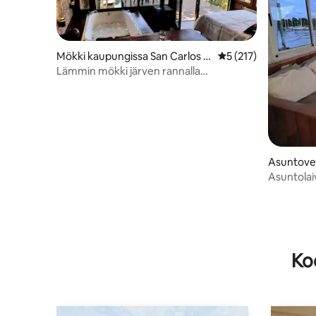
Mökki kaupungissa San Carlos d
Keskimääräinen arvio
5 (217)
e Bariloche
Lämmin mökki järven rannalla
porealtaalla
Asuntove
n Fernan
Asuntolaiv
joen ranna
Ko