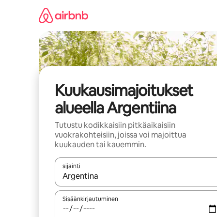
Jätä
sisältö
väliin
Kuukausimajoitukset
alueella Argentiina
Tutustu kodikkaisiin pitkäaikaisiin
vuokrakohteisiin, joissa voi majoittua
kuukauden tai kauemmin.
sijainti
Kun tulokset ovat saatavilla, navigoi ylös- ja alas
Sisäänkirjautuminen