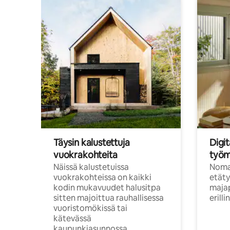
Täysin kalustettuja
Digit
vuokrakohteita
työm
Näissä kalustetuissa
Nomad
vuokrakohteissa on kaikki
etäty
kodin mukavuudet halusitpa
majap
sitten majoittua rauhallisessa
erill
vuoristomökissä tai
kätevässä
kaupunkiasunnossa.