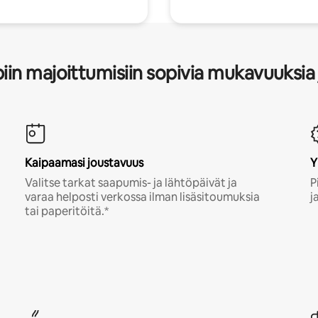
in majoittumisiin sopivia mukavuuksia 
Kaipaamasi joustavuus
Y
Valitse tarkat saapumis- ja lähtöpäivät ja
P
varaa helposti verkossa ilman lisäsitoumuksia
j
tai paperitöitä.*