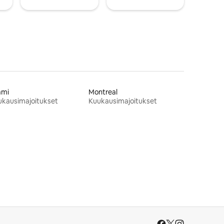
ami
Montreal
ukausimajoitukset
Kuukausimajoitukset