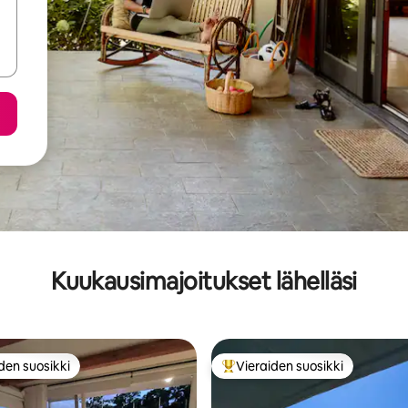
Kuukausimajoitukset lähelläsi
den suosikki
Vieraiden suosikki
n suosikkien parhaimmistoa
Vieraiden suosikkien parhaimm