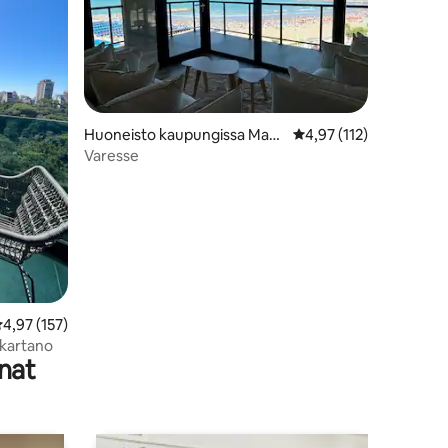
Huoneisto kaupungissa Mar
Keskimääräinen arvio 4
4,97 (112)
del Plata
Varesse
eskimääräinen arvio 4,97/5, 157 arvostelua
4,97 (157)
-kartano
nat