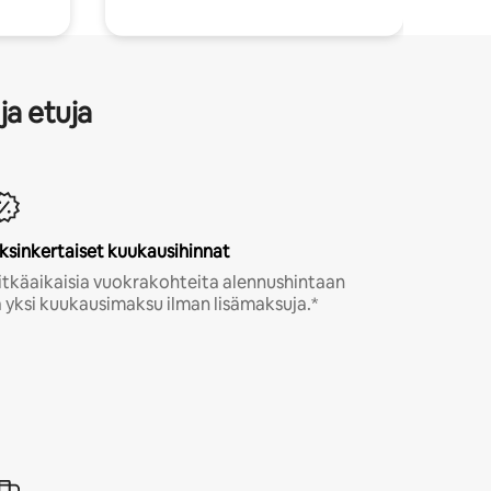
ja etuja
ksinkertaiset kuukausihinnat
itkäaikaisia vuokrakohteita alennushintaan
a yksi kuukausimaksu ilman lisämaksuja.*