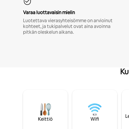
Varaa luottavaisin mielin
Luotettava vierasyhteisömme on arvioinut
kohteet, ja tukipalvelut ovat aina avoinna
pitkän oleskelun aikana.
Ku
L
Keittiö
Wifi