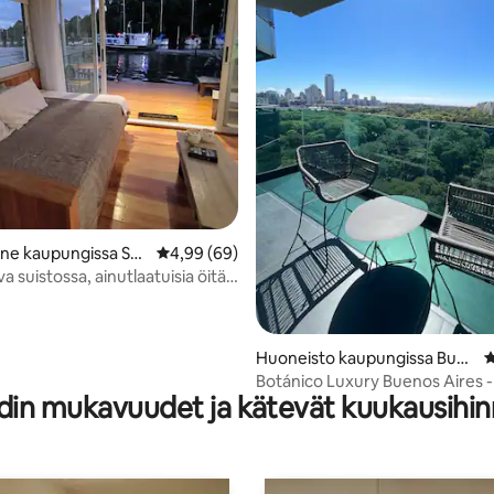
 5/5, 217 arvostelua
ne kaupungissa Sa
Keskimääräinen arvio 4,99/5, 69 arvostelua
4,99 (69)
do
a suistossa, ainutlaatuisia öitä
lla
Huoneisto kaupungissa Bue
K
nos Aires
Botánico Luxury Buenos Aires 
din mukavuudet ja kätevät kuukausihin