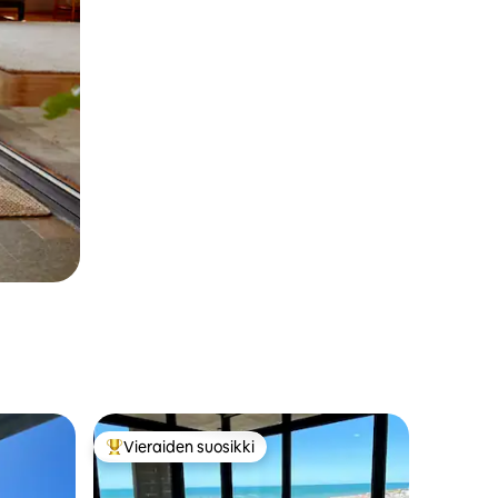
Vieraiden suosikki
istoa
Vieraiden suosikkien parhaimmistoa