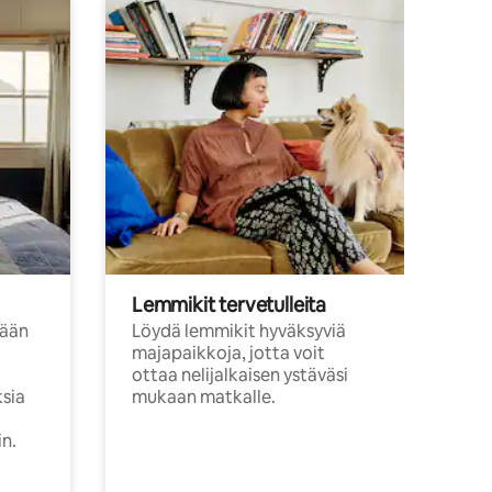
Lemmikit tervetulleita
sään
Löydä lemmikit hyväksyviä
majapaikkoja, jotta voit
ottaa nelijalkaisen ystäväsi
ksia
mukaan matkalle.
in.