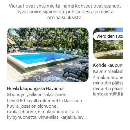
Vieraat ovat yhtä mieltä: nämä kohteet ovat saaneet
hyvät arviot sijainnista, puhtaudesta ja muista
ominaisuuksista.
Vieraiden suosikk
Vieraiden suosikk
Kohde kaupungis
Kaunis maalaistalo
4 makuuhuoneen ma
minuutin päässä H
Huvila kaupungissa Havanna
minuutin päässä ka
lentokentältä ja 1
Siboneyn ylellinen saksalainen
Marielin satamasta
arkkitehtuuri
Leveä 50-luvulla rakennettu klassinen
varattavissa 1800 m
huvila, jossa on olohuone,
ympäröivät kaunii
ruokailuhuone, 6 makuuhuonetta, 5
Kokemuksemme j
kylpyhuonetta, uima-allas, karjatila, leveä
osana vieraanva
puutarhapysäköinti ja
tarjota sinulle hen
siivoushenkilökunta. Talo, jossa on