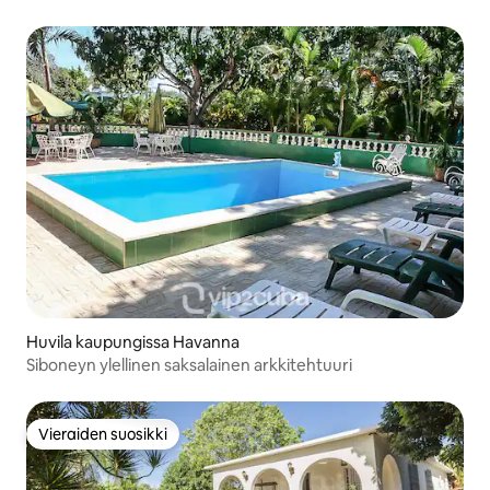
Huvila kaupungissa Havanna
Siboneyn ylellinen saksalainen arkkitehtuuri
Vieraiden suosikki
Vieraiden suosikki