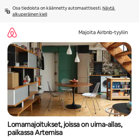
Jätä
Osa tiedoista on käännetty automaattisesti. 
Näytä 
sisältö
alkuperäinen kieli
väliin
Majoita Airbnb-tyyliin
Lomamajoitukset, joissa on uima-allas,
paikassa Artemisa