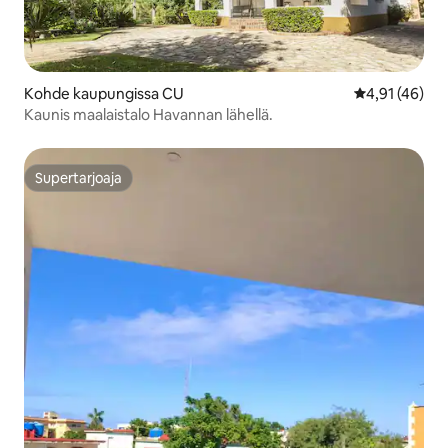
Kohde kaupungissa CU
Keskimääräine
4,91 (46)
Kaunis maalaistalo Havannan lähellä.
Supertarjoaja
Supertarjoaja