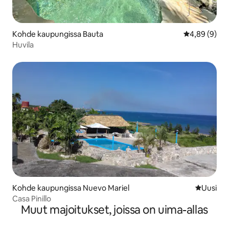
Kohde kaupungissa Bauta
Keskimääräin
4,89 (9)
Huvila
Kohde kaupungissa Nuevo Mariel
Uusi maja
Uusi
Casa Pinillo
Muut majoitukset, joissa on uima-allas