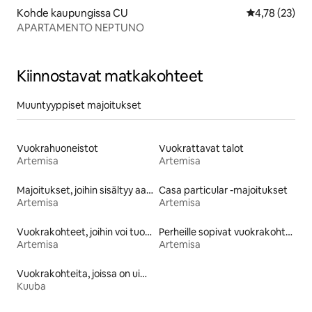
Kohde kaupungissa CU
Keskimääräine
4,78 (23)
APARTAMENTO NEPTUNO
Kiinnostavat matkakohteet
Muuntyyppiset majoitukset
Vuokrahuoneistot
Vuokrattavat talot
Artemisa
Artemisa
Majoitukset, joihin sisältyy aamiainen
Casa particular -majoitukset
Artemisa
Artemisa
Vuokrakohteet, joihin voi tuoda lemmikin
Perheille sopivat vuokrakohteet
Artemisa
Artemisa
Vuokrakohteita, joissa on uima-allas
Kuuba