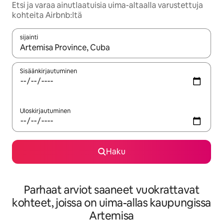
Etsi ja varaa ainutlaatuisia uima-altaalla varustettuja
kohteita Airbnb:ltä
sijainti
Kun tulokset ovat saatavilla, navigoi ylös- ja alas-nuolinäppäimi
Sisäänkirjautuminen
Uloskirjautuminen
Haku
Parhaat arviot saaneet vuokrattavat
kohteet, joissa on uima-allas kaupungissa
Artemisa