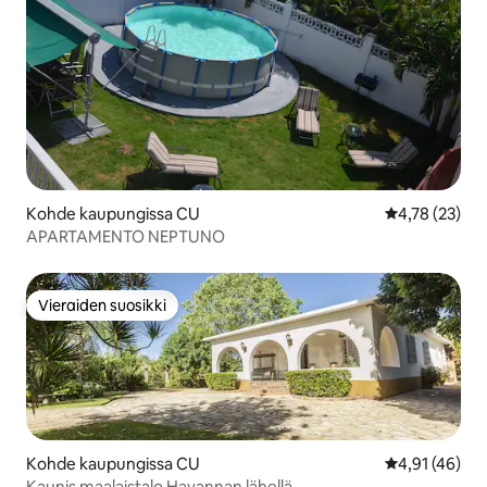
Kohde kaupungissa CU
Keskimääräine
4,78 (23)
APARTAMENTO NEPTUNO
Vieraiden suosikki
Vieraiden suosikki
Kohde kaupungissa CU
Keskimääräine
4,91 (46)
Kaunis maalaistalo Havannan lähellä.