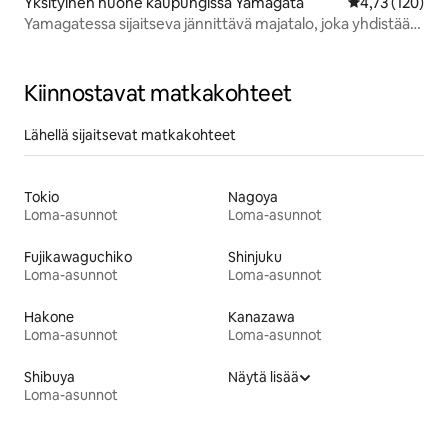
Yksityinen huone kaupungissa Yamagata
Keskimääräinen
4,73 (120)
Yamagatessa sijaitseva jännittävä majatalo, joka yhdistää
matkailijat ja paikalliset. Yamagatan kaupungin keskusta.
Ihanteellinen matkailuun. Lemmikit sallittu
Kiinnostavat matkakohteet
Lähellä sijaitsevat matkakohteet
Tokio
Nagoya
Loma-asunnot
Loma-asunnot
Fujikawaguchiko
Shinjuku
Loma-asunnot
Loma-asunnot
Hakone
Kanazawa
Loma-asunnot
Loma-asunnot
Shibuya
Näytä lisää
Loma-asunnot