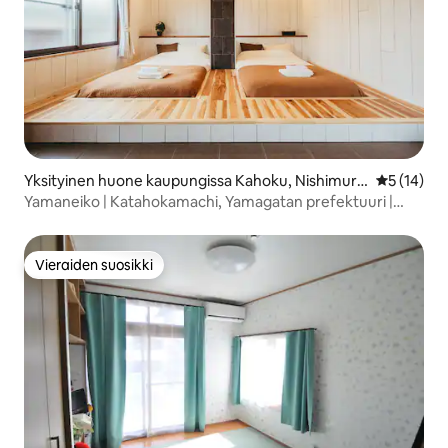
Yksityinen huone kaupungissa Kahoku, Nishimura
Keskimäärä
5 (14)
yama District
Yamaneiko | Katahokamachi, Yamagatan prefektuuri |
Tohoku | 10 minuuttia Yamagatan lentokentältä | 15
minuuttia Sakurane-dōri -asemalta | Yamagata
Vieraiden suosikki
Vieraiden suosikki