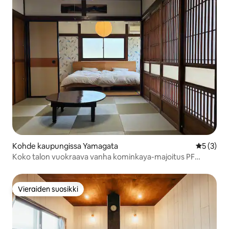
Kohde kaupungissa Yamagata
Keskimäär
5 (3)
Koko talon vuokraava vanha kominkaya-majoitus PF
GUESTHOUSE / Ilmainen pysäköinti, lemmikit sallittu
(rauhallinen ja selkeä suunnitelma)
Vieraiden suosikki
Vieraiden suosikki