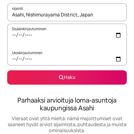
sijainti
Kun tulokset ovat saatavilla, navigoi ylös- ja alas-nuolinäppäimi
Sisäänkirjautuminen
Uloskirjautuminen
Haku
Parhaaksi arvioituja loma-asuntoja
kaupungissa Asahi
Vieraat ovat yhtä mieltä: nämä majoittumiset ovat
saaneet hyvät arviot sijainnista, puhtaudesta ja muista
ominaisuuksista.