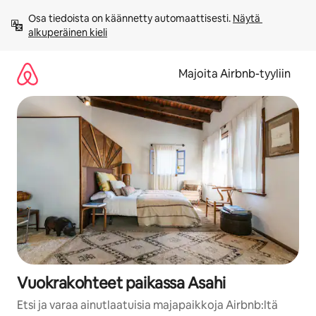
Jätä
Osa tiedoista on käännetty automaattisesti. 
Näytä 
sisältö
alkuperäinen kieli
väliin
Majoita Airbnb-tyyliin
Vuokrakohteet paikassa Asahi
Etsi ja varaa ainutlaatuisia majapaikkoja Airbnb:ltä