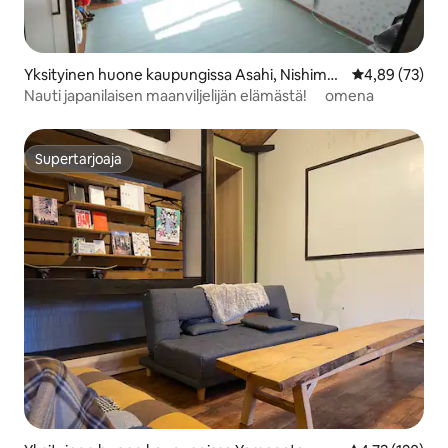
Yksityinen huone kaupungissa Asahi, Nishimur
Keskimääräine
4,89 (73)
ayama District
Nauti japanilaisen maanviljelijän elämästä! omena
Supertarjoaja
Supertarjoaja