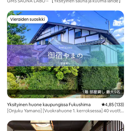
GMS SAUNA LABO – 【Yksityinen sauna ja kuuma lähde】
Vieraiden suosikki
Vieraiden suosikki
Yksityinen huone kaupungissa Fukushima
Keskimääräinen
4,85 (133)
[Onjuku Yamano] [Vuokrahuone 1. kerroksessa] 40 vuotta
vanha japanilainen talo, jossa voit kokea paikallisen elämän
ja käydä kuumissa lähteissä (vain yksi ryhmä päivässä)