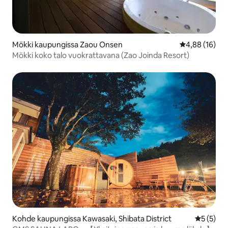
Mökki kaupungissa Zaou Onsen
Keskimääräine
4,88 (16)
Mökki koko talo vuokrattavana (Zao Joinda Resort)
Kohde kaupungissa Kawasaki, Shibata District
Keskimäär
5 (5)