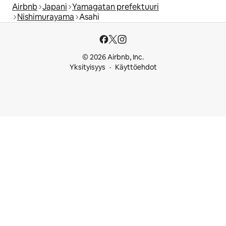
Airbnb
Japani
Yamagatan prefektuuri
Nishimurayama
Asahi
© 2026 Airbnb, Inc.
Yksityisyys
Käyttöehdot