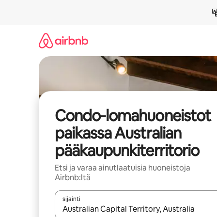
Jätä
sisältö
väliin
Condo-lomahuoneistot
paikassa Australian
pääkaupunkiterritorio
Etsi ja varaa ainutlaatuisia huoneistoja
Airbnb:ltä
sijainti
Kun tulokset ovat saatavilla, navigoi ylös- ja alas