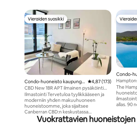
Vieraiden suosikki
Vieraide
Vieraiden suosikki
Vieraide
Condo-hu
Dickson
Hamptons |
Condo-huoneisto kaupungis
Keskimääräinen arvio 4,
4,87 (173)
uima-alla
The Hamp
sa Canberra
CBD New 1BR APT ilmainen pysäköinti
huoneisto
#Luxury and Homely
Ilmastointi Tervetuloa tyylikkääseen ja
ilmastoin
moderniin yhden makuuhuoneen
allas. 90 neliömetrin asuinyksikössä on 2
huoneistoomme, joka sijaitsee
makuuhuon
Canberran CBD:n keskustassa
kylpyhuone
Vuokrattavien huoneistojen 
kävelyetäisyydellä erilaisiin kauppoihin,
Netflix ja
ravintoloihin ja baareihin. Tämä huoneisto
varustelt
sopii täydellisesti sekä liikematkailijoille
mikroaalt
että vapaa-ajan matkailijoille, jotka