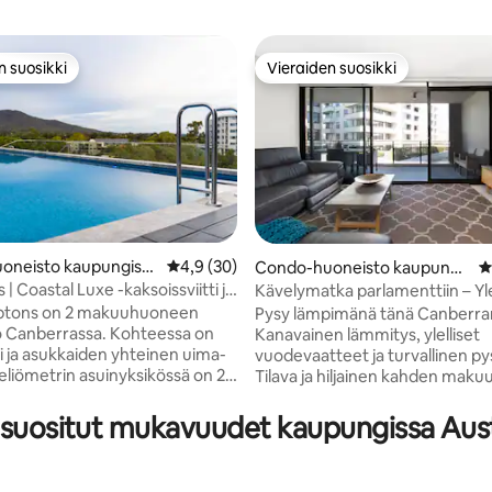
n suosikki
Vieraiden suosikki
n suosikki
Vieraiden suosikki
oneisto kaupungissa
Keskimääräinen arvio 4,9/5, 30 arvostelua
4,9 (30)
Condo-huoneisto kaupungi
K
ssa Barton
 Coastal Luxe -kaksoissviitti ja
Kävelymatka parlamenttiin – Yle
87/5, 173 arvostelua
s
makuuhuoneen kohde | 2 turval
tons on 2 makuuhuoneen
Pysy lämpimänä tänä Canberran
pysäköintialuetta
 Canberrassa. Kohteessa on
Kanavainen lämmitys, ylelliset
ti ja asukkaiden yhteinen uima-
vuodevaatteet ja turvallinen py
Tilava ja hiljainen kahden ma
etta, 2 täysin varusteltua
ja kahden kylpyhuoneen huone
tta, litteä televisio, jossa on
Canberran Bartonin hallintoalue
suositut mukavuudet kaupungissa Aust
 kaapelikanavat, sekä täysin
Sisältää kaksi king-vuodetta, ka
u keittiö, astianpesukone,
turvallista pysäköintipaikkaa, 
ouuni, pesukone, jääkaappi,
työtilan ja suuren parvekkeen.