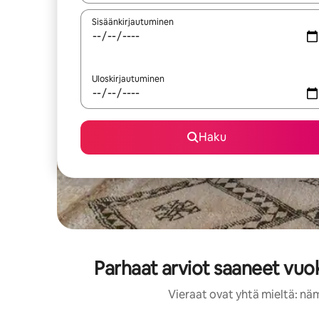
Sisäänkirjautuminen
Uloskirjautuminen
Haku
Parhaat arviot saaneet vuo
Vieraat ovat yhtä mieltä: nä