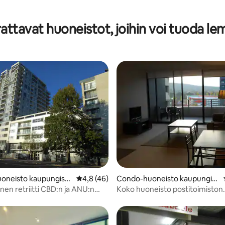
,99/5, 72 arvostelua
attavat huoneistot, joihin voi tuoda le
59/5, 162 arvostelua
oneisto kaupungissa
Keskimääräinen arvio 4,8/5, 46 arvostelua
4,8 (46)
Condo-huoneisto kaupungiss
a Canberra
en retriitti CBD:n ja ANU:n
Koko huoneisto postitoimiston
a, taiteellisessa päässä
vastapäätä