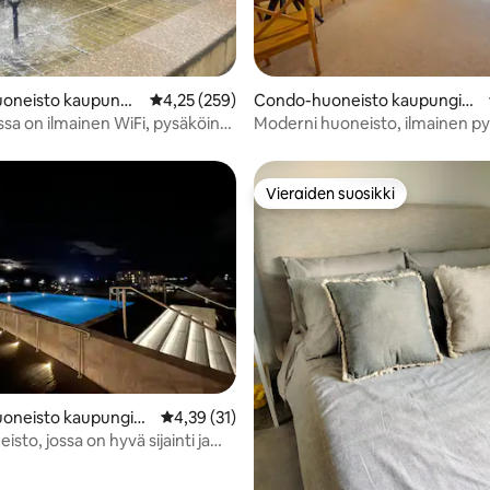
4,64/5, 11 arvostelua
oneisto kaupungis
Keskimääräinen arvio 4,25/5, 259 arvostelua
4,25 (259)
Condo-huoneisto kaupungiss
rra
a Dickson
sa on ilmainen WiFi, pysäköinti,
Moderni huoneisto, ilmainen pys
ja edullinen hinta!
hyvä sijainti
Vieraiden suosikki
Vieraiden suosikki
,53/5, 60 arvostelua
oneisto kaupungiss
Keskimääräinen arvio 4,39/5, 31 arvostelua
4,39 (31)
isto, jossa on hyvä sijainti ja
pysäköinti