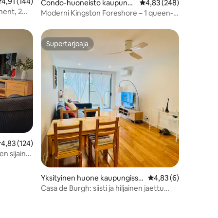
eskimääräinen arvio 4,91/5, 144 arvostelua
4,91 (144)
Condo-huoneisto kaupungi
Keskimääräinen arvio 4
4,83 (248)
ment, 2
ssa Kingston
Moderni Kingston Foreshore – 1 queen-
size-vuode / vuodehuoneisto +
pysäköinti
Supertarjoaja
Supertarjoaja
eskimääräinen arvio 4,83/5, 124 arvostelua
4,83 (124)
 sijainti
Yksityinen huone kaupungissa
Keskimääräinen arvio
4,83 (6)
Lyneham
Casa de Burgh: siisti ja hiljainen jaettu
majoitus