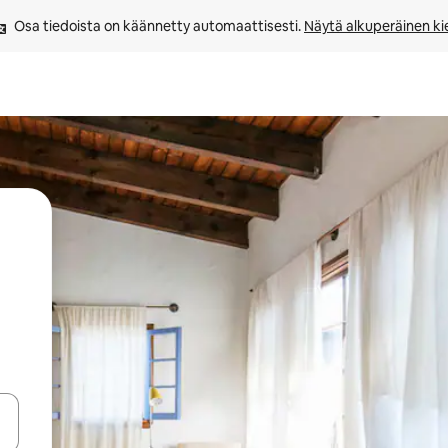
Osa tiedoista on käännetty automaattisesti. 
Näytä alkuperäinen kie
-nuolinäppäimillä tai tutustu koskettamalla tai pyyhkäisemällä.