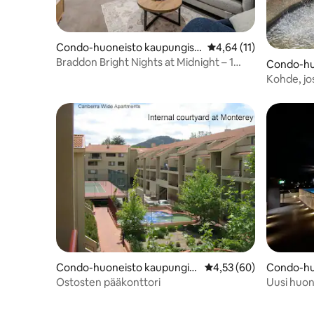
Condo-huoneisto kaupungiss
Keskimääräinen arvio 
4,64 (11)
a Braddon
Braddon Bright Nights at Midnight – 1
Condo-hu
pysäköintipaikka
sa Canbe
Kohde, jos
hiljaisuus 
Condo-huoneisto kaupungiss
Keskimääräinen arvio 4
4,53 (60)
Condo-hu
a Reid
a Dickson
Ostosten pääkonttori
Uusi huone
ilmainen 