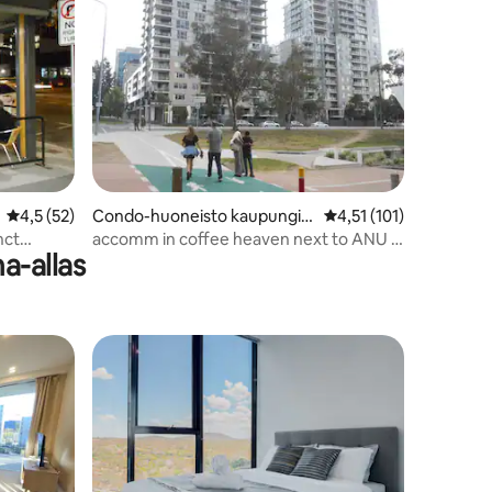
Keskimääräinen arvio 4,5/5, 52 arvostelua
4,5 (52)
Condo-huoneisto kaupungis
Keskimääräinen arvio 4
4,51 (101)
sa Canberra
nct
accomm in coffee heaven next to ANU &
a-allas
Law Cts