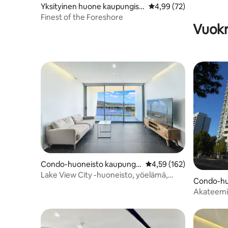
Yksityinen huone kaupungiss
Keskimääräinen arvio 4
4,99 (72)
a Kingston
Finest of the Foreshore
Vuokr
Condo-huoneisto kaupungis
Keskimääräinen arvio 4,
4,59 (162)
sa Canberra
Lake View City -huoneisto, yöelämä,
Condo-hu
ANU
Canberra
Akateemin
hiljaisess