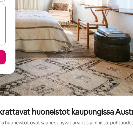
krattavat huoneistot kaupungissa Austr
mä huoneistot ovat saaneet hyvät arviot sijainnista, puhtaudes