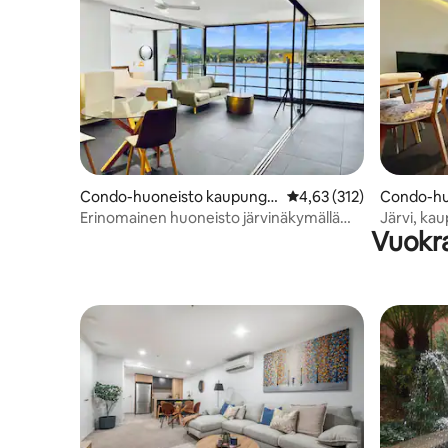
Condo-huoneisto kaupungis
Keskimääräinen arvio 4,
4,63 (312)
Condo-hu
sa Canberra
ssa Canb
Erinomainen huoneisto järvinäkymällä
Järvi, ka
Vuokra
keskustassa, Kansalliskokouksen kolmion
New Act
alueella, kansallisen yliopiston lähellä