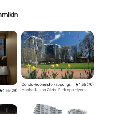
mmikin
Condo-huoneisto kaupungiss
Keskimääräinen arvio 
4,56 (70)
a Canberra
Manhattan on Glebe Park opp Myers
Keskimääräinen arvio 4,55/5, 29 arvostelua
4,55 (29)