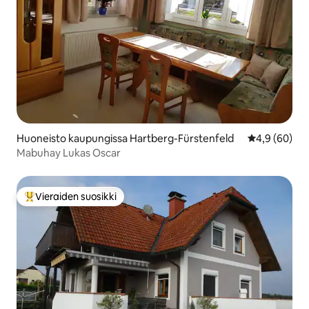
Huoneisto kaupungissa Hartberg-Fürstenfeld
Keskimääräin
4,9 (60)
Mabuhay Lukas Oscar
Vieraiden suosikki
Vieraiden suosikkien parhaimmistoa