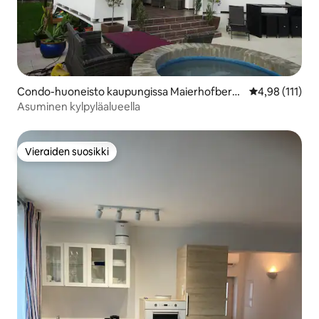
Condo-huoneisto kaupungissa Maierhofberg
Keskimääräinen
4,98 (111)
en
Asuminen kylpyläalueella
Vieraiden suosikki
Vieraiden suosikki