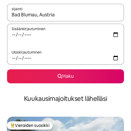
sijainti
Kun tulokset ovat saatavilla, navigoi ylös- ja alas-nuolinäppäimi
Sisäänkirjautuminen
Uloskirjautuminen
Haku
Kuukausimajoitukset lähelläsi
Vieraiden suosikki
Vieraiden suosikkien parhaimmistoa