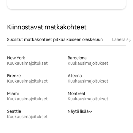
Kiinnostavat matkakohteet
Suositut matkakohteet pitkäaikaiseen oleskeluun
Lähellä si
New York
Barcelona
Kuukausimajoitukset
Kuukausimajoitukset
Firenze
Ateena
Kuukausimajoitukset
Kuukausimajoitukset
Miami
Montreal
Kuukausimajoitukset
Kuukausimajoitukset
Seattle
Näytä lisää
Kuukausimajoitukset