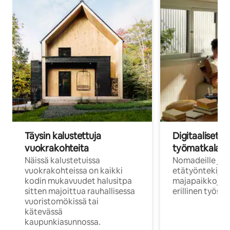
Täysin kalustettuja
Digitaaliset n
vuokrakohteita
työmatkalais
Näissä kalustetuissa
Nomadeille ja
vuokrakohteissa on kaikki
etätyöntekijöi
kodin mukavuudet halusitpa
majapaikkoja, jo
sitten majoittua rauhallisessa
erillinen työske
vuoristomökissä tai
kätevässä
kaupunkiasunnossa.