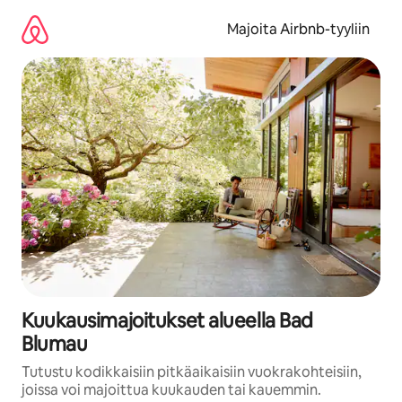
Jätä
sisältö
Majoita Airbnb-tyyliin
väliin
Kuukausimajoitukset alueella Bad
Blumau
Tutustu kodikkaisiin pitkäaikaisiin vuokrakohteisiin,
joissa voi majoittua kuukauden tai kauemmin.