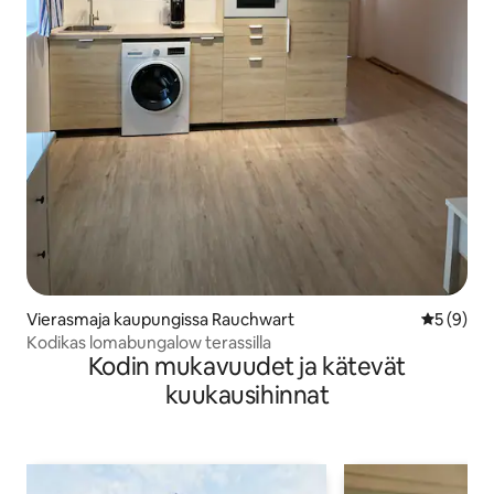
Vierasmaja kaupungissa Rauchwart
Keskimäär
5 (9)
Kodikas lomabungalow terassilla
Kodin mukavuudet ja kätevät
kuukausihinnat