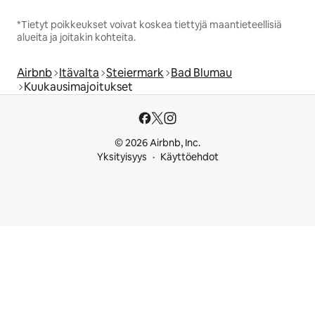
*Tietyt poikkeukset voivat koskea tiettyjä maantieteellisiä
alueita ja joitakin kohteita.
Airbnb
Itävalta
Steiermark
Bad Blumau
Kuukausimajoitukset
© 2026 Airbnb, Inc.
Yksityisyys
Käyttöehdot