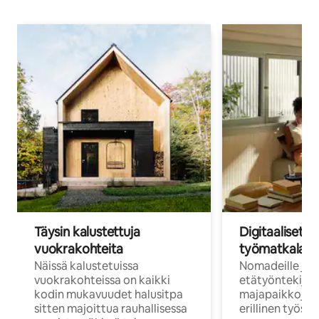
Täysin kalustettuja
Digitaaliset n
vuokrakohteita
työmatkalais
Näissä kalustetuissa
Nomadeille ja
vuokrakohteissa on kaikki
etätyöntekijöi
kodin mukavuudet halusitpa
majapaikkoja, jo
sitten majoittua rauhallisessa
erillinen työske