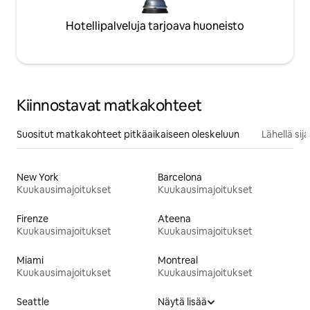
Hotellipalveluja tarjoava huoneisto
Kiinnostavat matkakohteet
Suositut matkakohteet pitkäaikaiseen oleskeluun
Lähellä si
New York
Barcelona
Kuukausimajoitukset
Kuukausimajoitukset
Firenze
Ateena
Kuukausimajoitukset
Kuukausimajoitukset
Miami
Montreal
Kuukausimajoitukset
Kuukausimajoitukset
Seattle
Näytä lisää