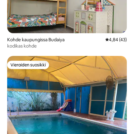
Kohde kaupungissa Budaiya
Keskimääräine
4,84 (43)
kodikas kohde
Vieraiden suosikki
Vieraiden suosikki