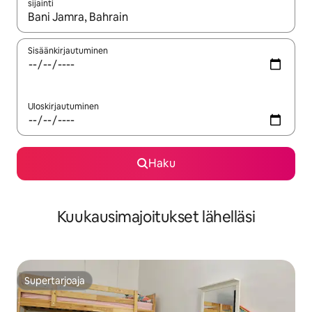
sijainti
Kun tulokset ovat saatavilla, navigoi ylös- ja alas-nuolinäppäimi
Sisäänkirjautuminen
Uloskirjautuminen
Haku
Kuukausimajoitukset lähelläsi
Supertarjoaja
Supertarjoaja