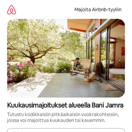
Jätä
sisältö
Majoita Airbnb-tyyliin
väliin
Kuukausimajoitukset alueella Bani Jamra
Tutustu kodikkaisiin pitkäaikaisiin vuokrakohteisiin,
joissa voi majoittua kuukauden tai kauemmin.