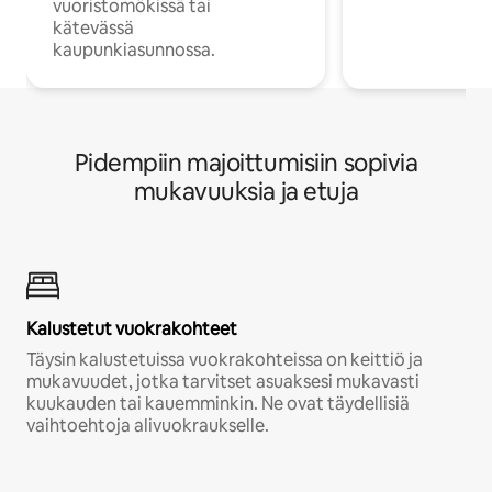
vuoristomökissä tai
kätevässä
kaupunkiasunnossa.
Pidempiin majoittumisiin sopivia
mukavuuksia ja etuja
Kalustetut vuokrakohteet
Täysin kalustetuissa vuokrakohteissa on keittiö ja
mukavuudet, jotka tarvitset asuaksesi mukavasti
kuukauden tai kauemminkin. Ne ovat täydellisiä
vaihtoehtoja alivuokraukselle.