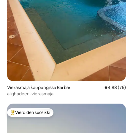
Vierasmaja kaupungissa Barbar
Keskimääräine
4,88 (76)
al ghadeer -vierasmaja
Vieraiden suosikki
Vieraiden suosikkien parhaimmistoa