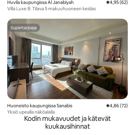
Huvila kaupungissa Al Janabiyah
Keskimääräine
4,95 (62)
Villa Luxe 8: Tilava 5 makuuhuoneen keidas
Supertarjoaja
Supertarjoaja
Huoneisto kaupungissa Sanabis
Keskimääräine
4,86 (72)
Yksiö upealla näköalalla
Kodin mukavuudet ja kätevät
kuukausihinnat