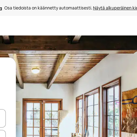
Osa tiedoista on käännetty automaattisesti. 
Näytä alkuperäinen kie
-nuolinäppäimillä tai tutustu koskettamalla tai pyyhkäisemällä.