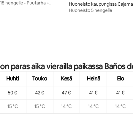
 18 hengelle • Puutarha +
Huoneisto kaupungissa Cajama
kka Baños del Inca
a
Huoneisto 5 hengelle
vio 5/5, 5 arvostelua
 on paras aika vierailla paikassa Baños d
Huhti
Touko
Kesä
Heinä
Elo
50 €
42 €
47 €
41 €
41 €
15 °C
15 °C
14 °C
14 °C
14 °C