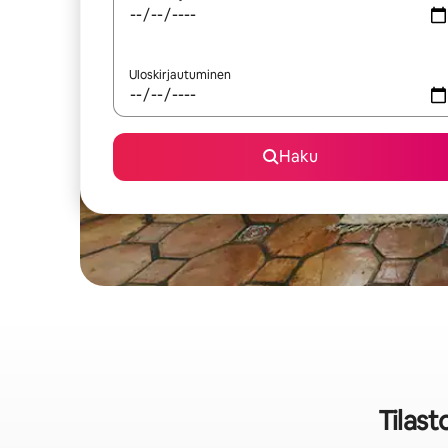
Uloskirjautuminen
Haku
Tilas