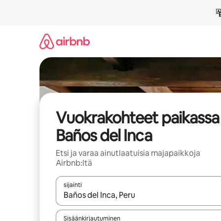
Jätä
sisältö
väliin
Vuokrakohteet paikassa
Baños del Inca
Etsi ja varaa ainutlaatuisia majapaikkoja
Airbnb:ltä
sijainti
Kun tulokset ovat saatavilla, navigoi ylös- ja alas
Sisäänkirjautuminen