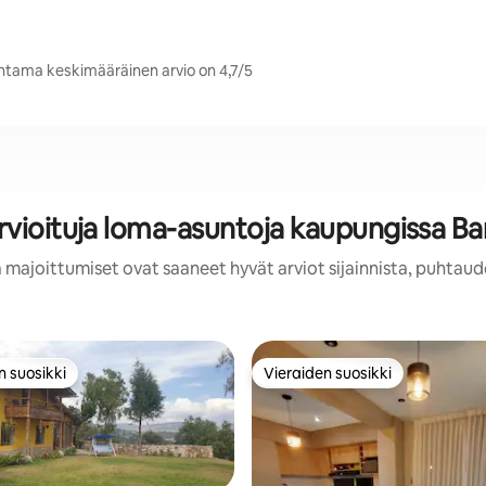
antama keskimääräinen arvio on 4,7/5
rvioituja loma-asuntoja kaupungissa Ba
 majoittumiset ovat saaneet hyvät arviot sijainnista, puhtaud
n suosikki
Vieraiden suosikki
n suosikki
Vieraiden suosikki