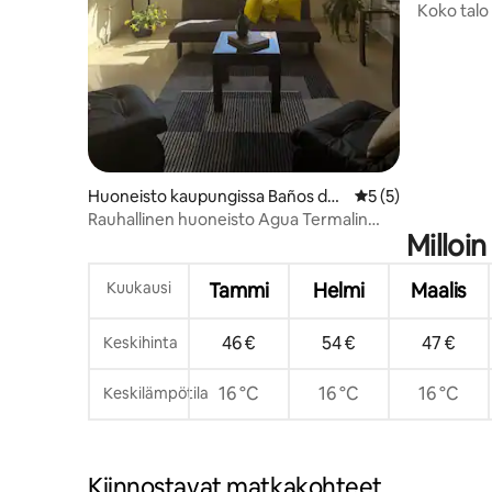
Koko talo
nuotiopai
Huoneisto kaupungissa Baños del
Keskimääräinen ar
5 (5)
Inca
Rauhallinen huoneisto Agua Termalin
Milloin
asuinalueella
Kuukausi
Tammi
Helmi
Maalis
46 €
54 €
47 €
Keskihinta
16 °C
16 °C
16 °C
Keskilämpötila
Kiinnostavat matkakohteet