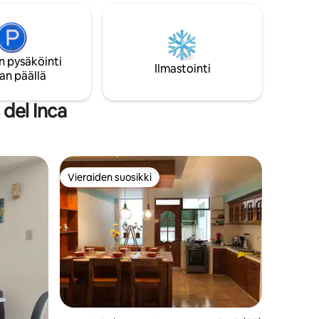
 kaupungin
ömatkoille
n pysäköinti
Ilmastointi
an päällä
ientos
del Inca
Vieraiden suosikki
Vieraiden suosikki