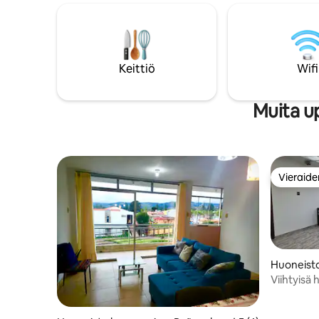
Keittiö
Wifi
Muita u
Vieraide
Vieraide
Huoneisto
Inca
Viihtyisä