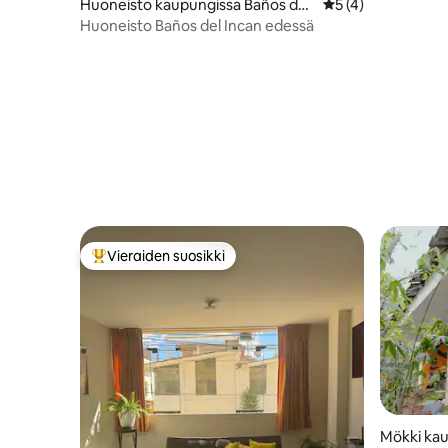
Huoneisto kaupungissa Baños del
Keskimääräinen ar
5 (4)
Inca
Huoneisto Baños del Incan edessä
Vieraiden suosikki
Vieraiden suosikkien parhaimmistoa
Mökki kau