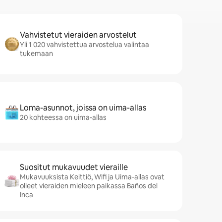
Vahvistetut vieraiden arvostelut
Yli 1 020 vahvistettua arvostelua valintaa
tukemaan
Loma-asunnot, joissa on uima-allas
20 kohteessa on uima-allas
Suositut mukavuudet vieraille
Mukavuuksista Keittiö, Wifi ja Uima-allas ovat
olleet vieraiden mieleen paikassa Baños del
Inca