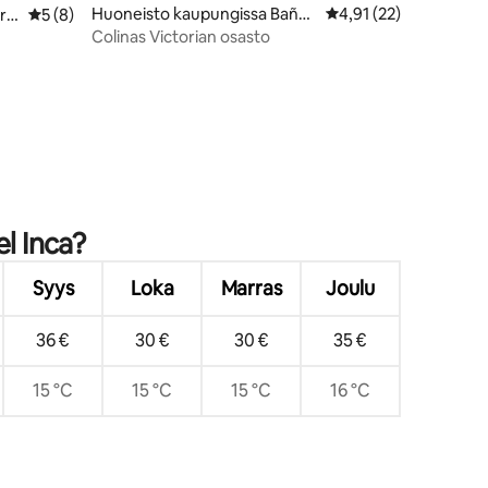
Huoneisto kaupungissa Baños
Keskimääräinen arvio 
4,91 (22)
rc
Keskimääräinen arvio 5/5, 8 arvostelua
5 (8)
del Inca
Colinas Victorian osasto
el Inca?
Syys
Loka
Marras
Joulu
36 €
30 €
30 €
35 €
15 °C
15 °C
15 °C
16 °C