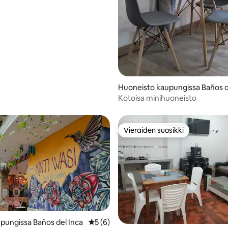
vio 5/5, 4 arvostelua
Huoneisto kaupungissa Baños 
l Inca
Kotoisa minihuoneisto
Vieraiden suosikki
Vieraiden suosikki
pungissa Baños del Inca
Keskimääräinen arvio 5/5, 6 arvostelua
5 (6)