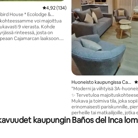
Keskimääräinen arvio 4,92/5, 134 arvostelua
4,92 (134)
ird House * Ecolodge &
 kohteessamme voi majoittua
mukavasti 9 vierasta. Kohde
4,63/5, 8 arvostelua
syrjässä rinteessä, josta on
peaan Cajamarcan laaksoon.
astamaan näkymiä laakson yli
rin korkeisiin Andien
äysin
u keittiö, puulämmitteinen
min vesi ja lämmitys, Wi-Fi,
uutarha ja 2 hehtaaria maata,
n ihanteellinen rentouttaville
Huoneisto kaupungissa Caja
K
le, luonnonystäville, jotka
marca
"Moderni ja viihtyisä 3A-huonei
 luoda yhteyden Pachamamaan
✨ Tervetuloa majoituskohtees
gitaalisille nomadeille sekä
Mukava ja toimiva tila, joka sopii
le/kirjailijoille, jotka etsivät
erinomaisesti pariskunnille, pien
ota.
perheille tai matkailijoille, jotka 
kavuudet kaupungin Baños del Inca lom
rauhaa Cajamarcalta. 🛏 Majoittujia
enintään 4 🛋 Viihtyisä ja hyvin
suunniteltu tila 🍳 - Varusteltu k
Nopea wifi 🚿 Puhdas ja toimiva