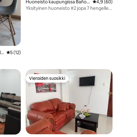
Huoneisto kaupungissa Baños
Keskimääräinen arvio
4,9 (60)
del Inca
Yksityinen huoneisto #2 jopa 7 hengelle +
välipala + autotalli
de
Keskimääräinen arvio 5/5, 12 arvostelua
5 (12)
Vieraiden suosikki
Vieraiden suosikki