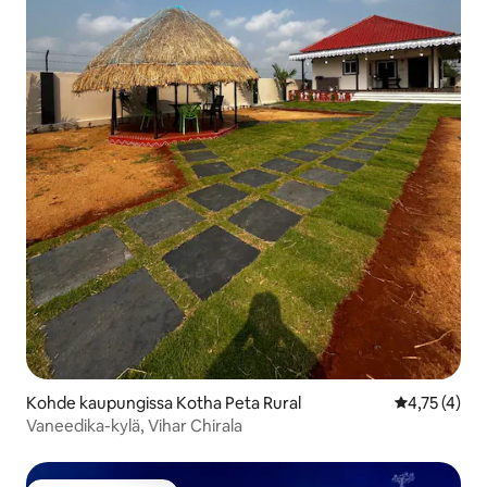
Kohde kaupungissa Kotha Peta Rural
Keskimääräin
4,75 (4)
Vaneedika-kylä, Vihar Chirala