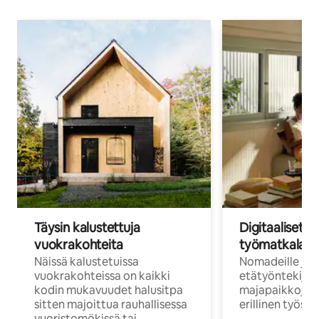
Täysin kalustettuja
Digitaaliset n
vuokrakohteita
työmatkalais
Näissä kalustetuissa
Nomadeille ja
vuokrakohteissa on kaikki
etätyöntekijöi
kodin mukavuudet halusitpa
majapaikkoja, jo
sitten majoittua rauhallisessa
erillinen työske
vuoristomökissä tai