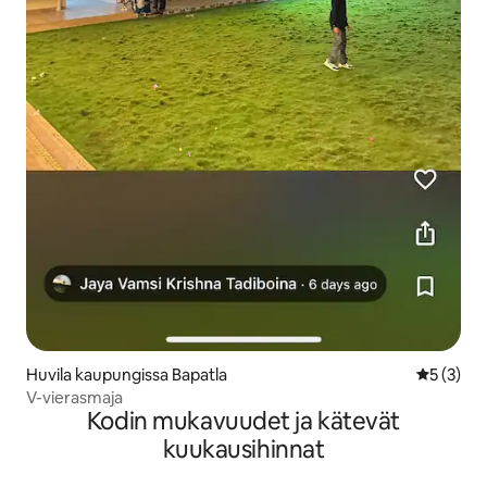
Huvila kaupungissa Bapatla
Keskimäär
5 (3)
V-vierasmaja
Kodin mukavuudet ja kätevät
kuukausihinnat