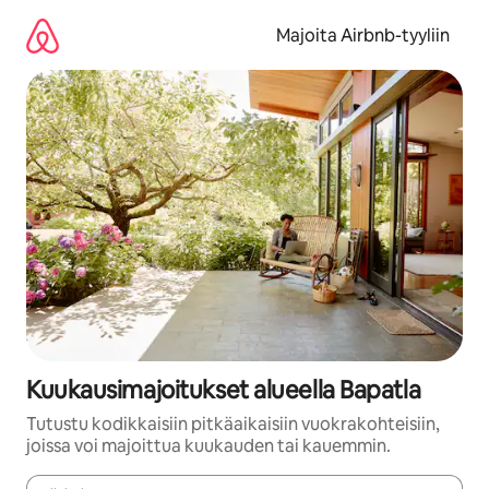
Jätä
sisältö
Majoita Airbnb-tyyliin
väliin
Kuukausimajoitukset alueella Bapatla
Tutustu kodikkaisiin pitkäaikaisiin vuokrakohteisiin,
joissa voi majoittua kuukauden tai kauemmin.