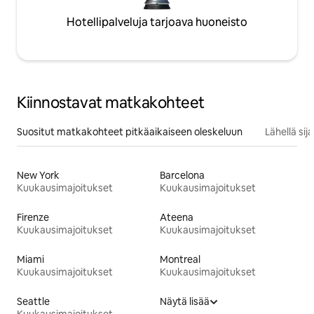
Hotellipalveluja tarjoava huoneisto
Kiinnostavat matkakohteet
Suositut matkakohteet pitkäaikaiseen oleskeluun
Lähellä si
New York
Barcelona
Kuukausimajoitukset
Kuukausimajoitukset
Firenze
Ateena
Kuukausimajoitukset
Kuukausimajoitukset
Miami
Montreal
Kuukausimajoitukset
Kuukausimajoitukset
Seattle
Näytä lisää
Kuukausimajoitukset