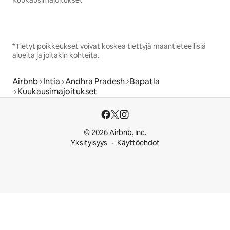
*Tietyt poikkeukset voivat koskea tiettyjä maantieteellisiä
alueita ja joitakin kohteita.
Airbnb
Intia
Andhra Pradesh
Bapatla
Kuukausimajoitukset
© 2026 Airbnb, Inc.
Yksityisyys
Käyttöehdot