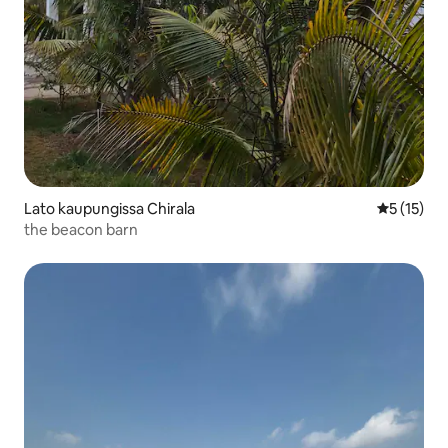
Lato kaupungissa Chirala
Keskimäärä
5 (15)
the beacon barn