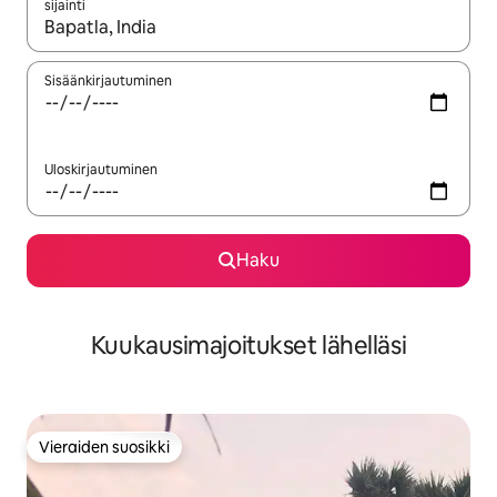
sijainti
Kun tulokset ovat saatavilla, navigoi ylös- ja alas-nuolinäppäimi
Sisäänkirjautuminen
Uloskirjautuminen
Haku
Kuukausimajoitukset lähelläsi
Vieraiden suosikki
Vieraiden suosikki