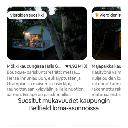
Vieraiden suosikki
Vieraiden suosi
Vieraiden suosikki
Vieraiden suosik
Mökki kaupungissa Halls Ga
Keskimääräinen arvio 4,92/5, 41
4,92 (413)
Majapaikka kaupun
p
ls Gap
Boutique-pariskuntaretriitti: metsä,
Käsityönä valmiste
kylpylä ja nuotiotuli
Grampians (Gariw
Herää linnunlauluun, eukalyptusten ja
Kulje puiden loma
Grampiansin maisemiin lasin läpi,
rakennettuun maj
rauhoittavaan kylpylään ja illalla nuotion
rakennettu rakkaud
ääreen. Escape on pariskunnille
materiaaleista. Sie
Suositut mukavuudet kaupungin
tarkoitettu boutique-lomakohde, joka
henkeäsalpaavat
sijaitsee kahden metsälohkon
regeneratiiviselt
Bellfield loma-asunnoissa
muodostamalla yksityisalueella. Se on
kaukaisiin vuoriin. 
tarpeeksi lähellä, että voit kävellä Halls
puulämmittimen ää
Gapiin, mutta tarpeeksi yksityinen, että
rentoutua käsin ha
voit unohtaa sen. "Voit nähdä majoittajan
kumiterassilla, jo