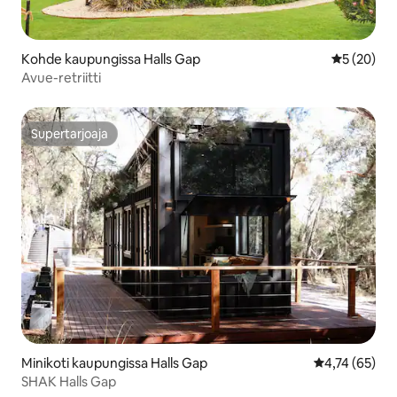
Kohde kaupungissa Halls Gap
Keskimäärä
5 (20)
Avue-retriitti
Supertarjoaja
Supertarjoaja
Minikoti kaupungissa Halls Gap
Keskimääräine
4,74 (65)
SHAK Halls Gap