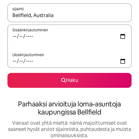
sijainti
Kun tulokset ovat saatavilla, navigoi ylös- ja alas-nuolinäppäimi
Sisäänkirjautuminen
Uloskirjautuminen
Haku
Parhaaksi arvioituja loma-asuntoja
kaupungissa Bellfield
Vieraat ovat yhtä mieltä: nämä majoittumiset ovat
saaneet hyvät arviot sijainnista, puhtaudesta ja muista
ominaisuuksista.