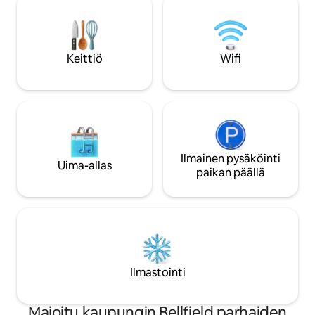
sielun siinä. Hienostunut sisustus,
kylpyamme ja ulko
omaperäiset valokuvat ja lasiseinät
Ulkohuoneesta on 
tekevät tästä paikasta ainutlaatuisen."
ja niiden villieläimille! Gariwe
(Jolanta, 2026) Kylpylä, avotuli, korotettu
kävelyreitit ovat 
Keittiö
Wifi
terassi (suosikkini), täysin varustettu
kävelymatkan pääs
keittiö ja upea elokuvakirjasto. Hidasta
kahvi, paikallinen 
tahtia, on Escape-aika.
ruokapaikat. Tule 
Ilmainen pysäköinti
Uima-allas
paikan päällä
Ilmastointi
Majoitu kaupungin Bellfield parhaiden