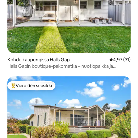
Kohde kaupungissa Halls Gap
Keskimääräine
4,97 (31)
Halls Gapin boutique-pakomatka – nuotiopaikka ja
paikallinen viini
Vieraiden suosikki
Vieraiden suosikkien parhaimmistoa