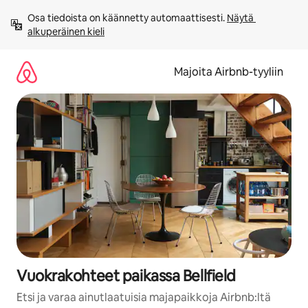
Jätä
Osa tiedoista on käännetty automaattisesti. 
Näytä 
sisältö
alkuperäinen kieli
väliin
Majoita Airbnb-tyyliin
Vuokrakohteet paikassa Bellfield
Etsi ja varaa ainutlaatuisia majapaikkoja Airbnb:ltä