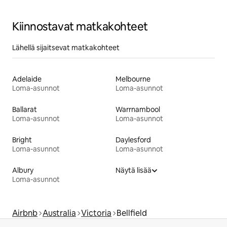
Kiinnostavat matkakohteet
Lähellä sijaitsevat matkakohteet
Adelaide
Melbourne
Loma-asunnot
Loma-asunnot
Ballarat
Warrnambool
Loma-asunnot
Loma-asunnot
Bright
Daylesford
Loma-asunnot
Loma-asunnot
Albury
Näytä lisää
Loma-asunnot
Airbnb
Australia
Victoria
Bellfield