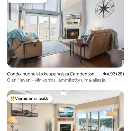
Vieraiden suosikki
Condo-huoneisto kaupungissa Camdenton
Keskimääräine
4,93 (28)
Glen Haven – ylin kerros, lämmitetty uima-allas ja
leikkipaikka!
Vieraiden suosikki
Vieraiden suosikkien parhaimmistoa