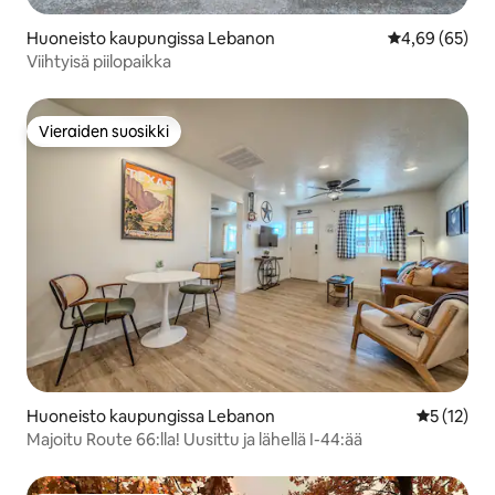
Huoneisto kaupungissa Lebanon
Keskimääräine
4,69 (65)
Viihtyisä piilopaikka
Vieraiden suosikki
Vieraiden suosikki
Huoneisto kaupungissa Lebanon
Keskimäärä
5 (12)
Majoitu Route 66:lla! Uusittu ja lähellä I-44:ää