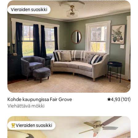
Vieraiden suosikki
Vieraiden suosikki
Kohde kaupungissa Fair Grove
Keskimääräinen
4,93 (101)
Viehättävä mökki
Vieraiden suosikki
Vieraiden suosikkien parhaimmistoa