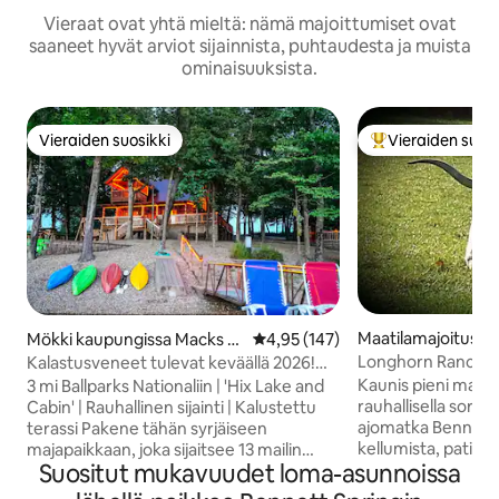
Vieraat ovat yhtä mieltä: nämä majoittumiset ovat
saaneet hyvät arviot sijainnista, puhtaudesta ja muista
ominaisuuksista.
Vieraiden suosikki
Vieraiden suosi
Vieraiden suosikki
Vieraiden suosik
Maatilamajoitus k
Mökki kaupungissa Macks C
Keskimääräinen arvio 4,95/5, 14
4,95 (147)
a Phillipsburg
reek
Longhorn Ranch, j
Kalastusveneet tulevat keväällä 2026!
kalusteita
Macks Creekin mökki
Kaunis pieni maatila
3 mi Ballparks Nationaliin | 'Hix Lake and
rauhallisella sorat
Cabin' | Rauhallinen sijainti | Kalustettu
ajomatka Bennett S
terassi Pakene tähän syrjäiseen
kellumista, patikoi
majapaikkaan, joka sijaitsee 13 mailin
Suositut mukavuudet loma-asunnoissa
varten. Nauti avo
päässä Camdentonista ja 25 mailin
pohjaratkaisusta, j
päässä Ozarkin järvestä! Macks