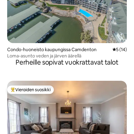
Condo-huoneisto kaupungissa Camdenton
Keskimäärä
5 (14)
Loma-asunto veden ja järven äärellä
Perheille sopivat vuokrattavat talot
Vieraiden suosikki
Vieraiden suosikkien parhaimmistoa