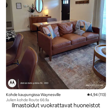
Kohde kaupungissa Waynesville
Keskimääräinen
4,94 (113)
Julien kohde Route 66:lla
Ilmastoidut vuokrattavat huoneistot