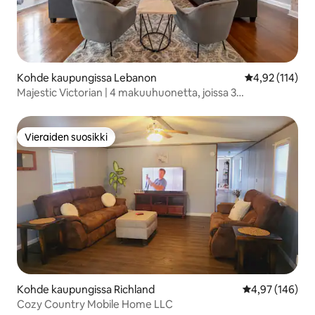
Kohde kaupungissa Lebanon
Keskimääräinen
4,92 (114)
Majestic Victorian | 4 makuuhuonetta, joissa 3
kylpyhuonetta
Vieraiden suosikki
Vieraiden suosikki
Kohde kaupungissa Richland
Keskimääräinen
4,97 (146)
Cozy Country Mobile Home LLC