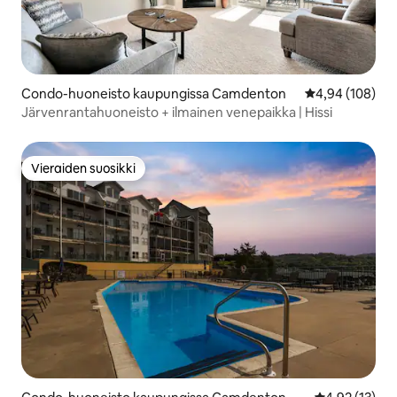
Condo-huoneisto kaupungissa Camdenton
Keskimääräinen
4,94 (108)
Järvenrantahuoneisto + ilmainen venepaikka | Hissi
Vieraiden suosikki
Vieraiden suosikki