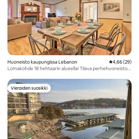
Huoneisto kaupungissa Lebanon
Keskimääräine
4,66 (29)
Lomakohde 18 hehtaarin alueella! Tilava perhehuoneisto
Lebanonissa
Vieraiden suosikki
Vieraiden suosikki