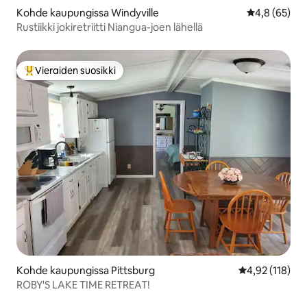
Kohde kaupungissa Windyville
Keskimääräin
4,8 (65)
Rustiikki jokiretriitti Niangua-joen lähellä
Vieraiden suosikki
Vieraiden suosikkien parhaimmistoa
Kohde kaupungissa Pittsburg
Keskimääräinen
4,92 (118)
ROBY'S LAKE TIME RETREAT!