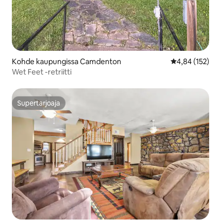
Kohde kaupungissa Camdenton
Keskimääräinen
4,84 (152)
Wet Feet -retriitti
Supertarjoaja
Supertarjoaja