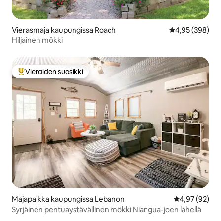
Vierasmaja kaupungissa Roach
Keskimääräinen
4,95 (398)
Hiljainen mökki
Vieraiden suosikki
Vieraiden suosikkien parhaimmistoa
Majapaikka kaupungissa Lebanon
Keskimääräine
4,97 (92)
Syrjäinen pentuaystävällinen mökki Niangua-joen lähellä