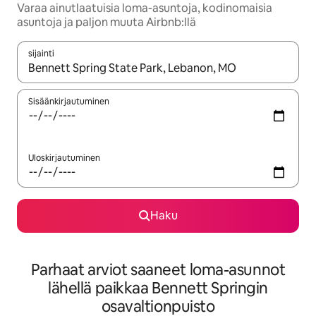
Varaa ainutlaatuisia loma-asuntoja, kodinomaisia
asuntoja ja paljon muuta Airbnb:llä
sijainti
Kun tulokset ovat saatavilla, navigoi ylös- ja alas-nuolinäppäimi
Sisäänkirjautuminen
Uloskirjautuminen
Haku
Parhaat arviot saaneet loma-asunnot
lähellä paikkaa Bennett Springin
osavaltionpuisto