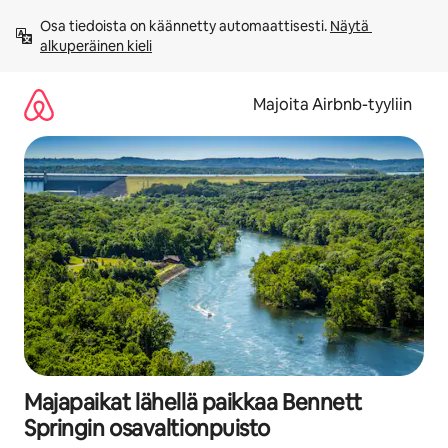
Jätä
Osa tiedoista on käännetty automaattisesti. 
Näytä 
sisältö
alkuperäinen kieli
väliin
Majoita Airbnb-tyyliin
Majapaikat lähellä paikkaa Bennett
Springin osavaltionpuisto