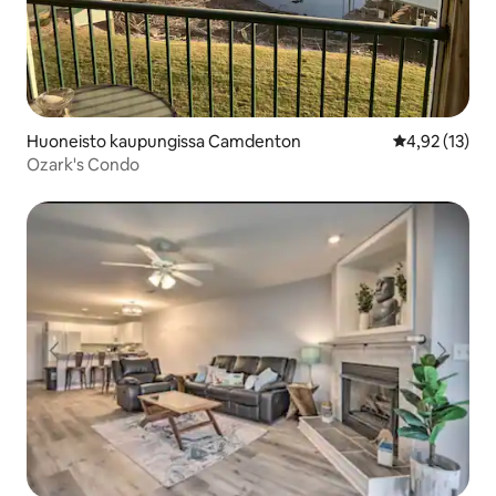
Huoneisto kaupungissa Camdenton
Keskimääräine
4,92 (13)
Ozark's Condo