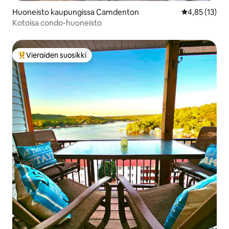
Huoneisto kaupungissa Camdenton
Keskimääräine
4,85 (13)
Kotoisa condo-huoneisto
Vieraiden suosikki
Vieraiden suosikkien parhaimmistoa