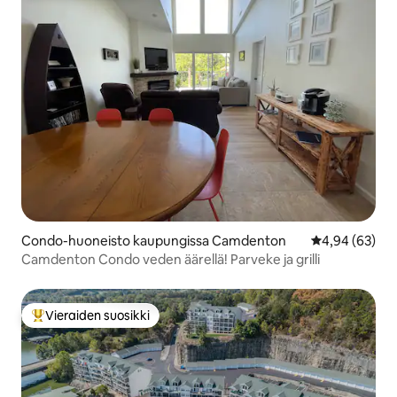
Condo-huoneisto kaupungissa Camdenton
Keskimääräine
4,94 (63)
Camdenton Condo veden äärellä! Parveke ja grilli
Vieraiden suosikki
Vieraiden suosikkien parhaimmistoa