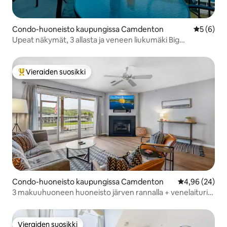
Condo-huoneisto kaupungissa Camdenton
Keskimäär
5 (6)
Upeat näkymät, 3 allasta ja veneen liukumäki Big
Niangualla
Vieraiden suosikki
Vieraiden suosikkien parhaimmistoa
Condo-huoneisto kaupungissa Camdenton
Keskimääräine
4,96 (24)
3 makuuhuoneen huoneisto järven rannalla + venelaituri!
Lake of the Ozark's
Vieraiden suosikki