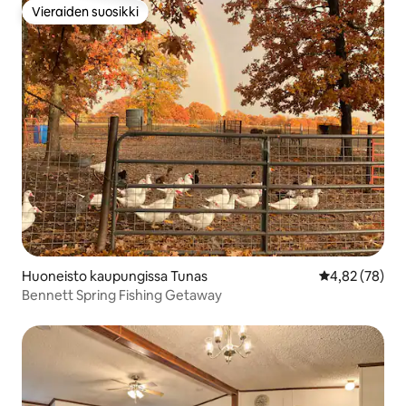
Vieraiden suosikki
Vieraiden suosikki
Huoneisto kaupungissa Tunas
Keskimääräine
4,82 (78)
Bennett Spring Fishing Getaway