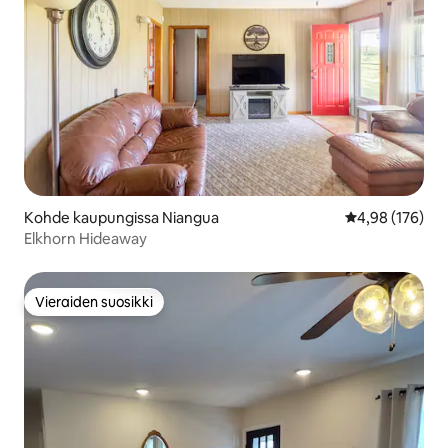
Kohde kaupungissa Niangua
Keskimääräinen
4,98 (176)
Elkhorn Hideaway
Vieraiden suosikki
Vieraiden suosikki