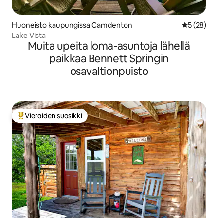
Huoneisto kaupungissa Camdenton
Keskimäärä
5 (28)
Lake Vista
Muita upeita loma-asuntoja lähellä
paikkaa Bennett Springin
osavaltionpuisto
Vieraiden suosikki
Vieraiden suosikkien parhaimmistoa