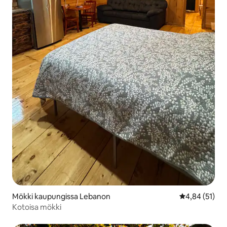
Mökki kaupungissa Lebanon
Keskimääräine
4,84 (51)
Kotoisa mökki