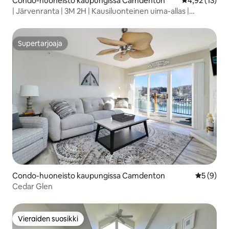
Condo-huoneisto kaupungissa Camdenton
Keskimääräine
4,92 (13)
| Järvenranta | 3M 2H | Kausiluonteinen uima-allas |
Venesatama |
Supertarjoaja
Supertarjoaja
Condo-huoneisto kaupungissa Camdenton
Keskimäär
5 (9)
Cedar Glen
Vieraiden suosikki
Vieraiden suosikki