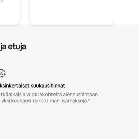
in.
ja etuja
ksinkertaiset kuukausihinnat
itkäaikaisia vuokrakohteita alennushintaan
a yksi kuukausimaksu ilman lisämaksuja.*