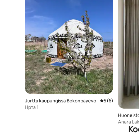
Jurtta kaupungissa Bokonbayevo
Keskimääräinen arv
5 (6)
Ηрта 1
Huoneisto
y
Anara Lak
Ko