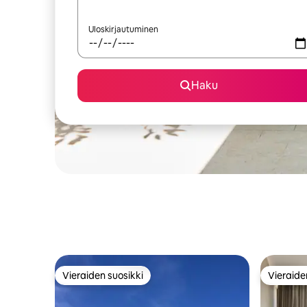
Uloskirjautuminen
Haku
Vieraiden suosikki
Vieraide
Vieraiden suosikki
Vieraide