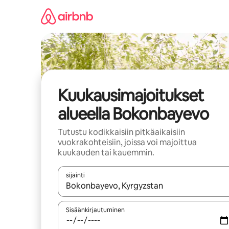
Jätä
sisältö
väliin
Kuukausimajoitukset
alueella Bokonbayevo
Tutustu kodikkaisiin pitkäaikaisiin
vuokrakohteisiin, joissa voi majoittua
kuukauden tai kauemmin.
sijainti
Kun tulokset ovat saatavilla, navigoi ylös- ja alas
Sisäänkirjautuminen