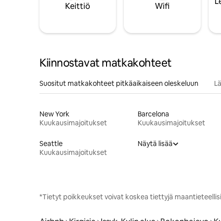
L
Keittiö
Wifi
Kiinnostavat matkakohteet
Suositut matkakohteet pitkäaikaiseen oleskeluun
Lä
New York
Barcelona
Kuukausimajoitukset
Kuukausimajoitukset
Seattle
Näytä lisää
Kuukausimajoitukset
*Tietyt poikkeukset voivat koskea tiettyjä maantieteellisiä