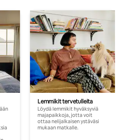
Lemmikit tervetulleita
sään
Löydä lemmikit hyväksyviä
majapaikkoja, jotta voit
ottaa nelijalkaisen ystäväsi
ksia
mukaan matkalle.