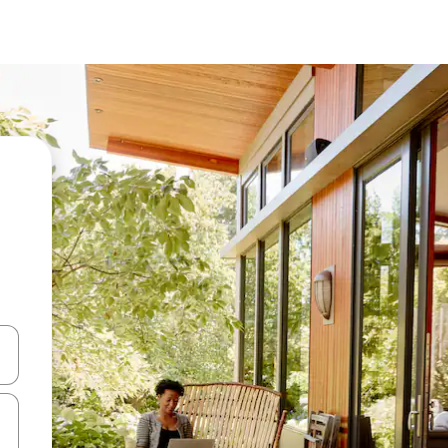
-nuolinäppäimillä tai tutustu koskettamalla tai pyyhkäisemällä.