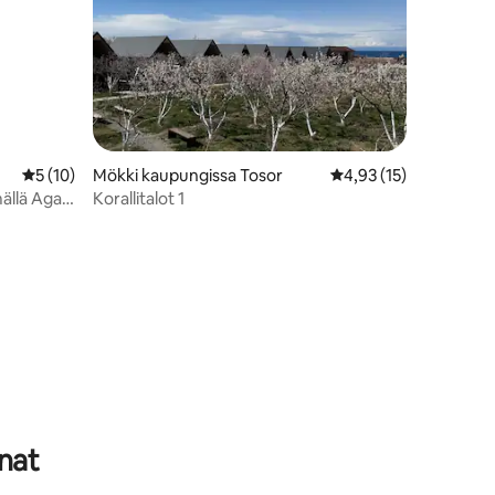
Keskimääräinen arvio 5/5, 10 arvostelua
5 (10)
Mökki kaupungissa Tosor
Keskimääräinen arvio 
4,93 (15)
ällä Agat
Korallitalot 1
nat