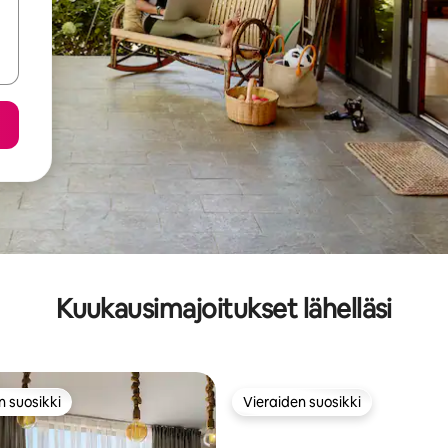
Kuukausimajoitukset lähelläsi
n suosikki
Vieraiden suosikki
n suosikki
Vieraiden suosikki