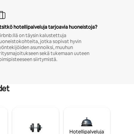
tsitkö hotellipalveluja tarjoavia huoneistoja?
irbnb:llä on täysin kalustettuja
uoneistokohteita, jotka sopivat hyvin
yöntekijöiden asunnoiksi, muuhun
ritysmajoitukseen sekä tukemaan uuteen
oimipisteeseen siirtymistä.
det
Hotellipalveluja