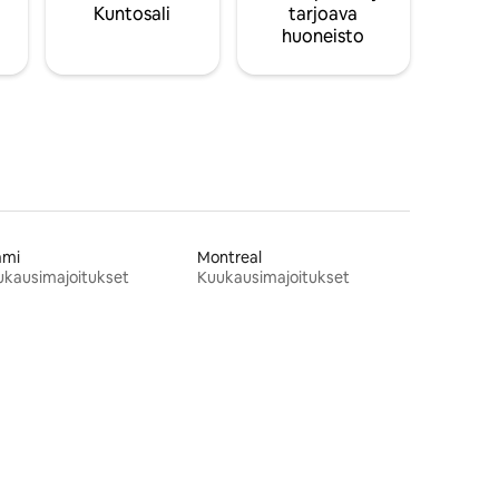
Kuntosali
tarjoava
huoneisto
ami
Montreal
ukausimajoitukset
Kuukausimajoitukset