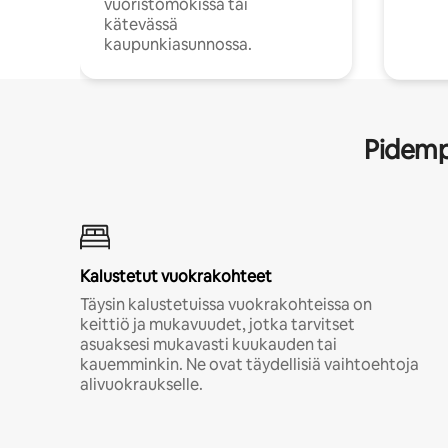
vuoristomökissä tai
kätevässä
kaupunkiasunnossa.
Pidempi
Kalustetut vuokrakohteet
Täysin kalustetuissa vuokrakohteissa on
keittiö ja mukavuudet, jotka tarvitset
asuaksesi mukavasti kuukauden tai
kauemminkin. Ne ovat täydellisiä vaihtoehtoja
alivuokraukselle.