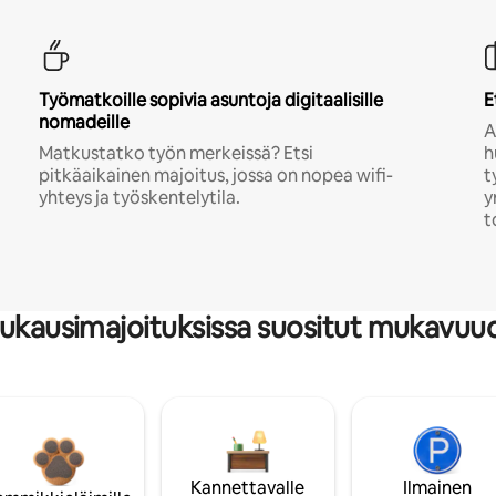
Työmatkoille sopivia asuntoja digitaalisille
E
nomadeille
A
Matkustatko työn merkeissä? Etsi
h
pitkäaikainen majoitus, jossa on nopea wifi-
t
yhteys ja työskentelytila.
y
t
ukausimajoituksissa suositut mukavuu
Kannettavalle
Ilmainen