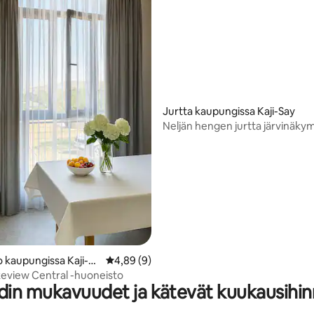
Jurtta kaupungissa Kaji-Say
Neljän hengen jurtta järvinäkym
Yurt Campissa
io 5/5, 6 arvostelua
 kaupungissa Kaji-Sa
Keskimääräinen arvio 4,89/5, 9 arvostelua
4,89 (9)
eview Central -huoneisto
din mukavuudet ja kätevät kuukausihin