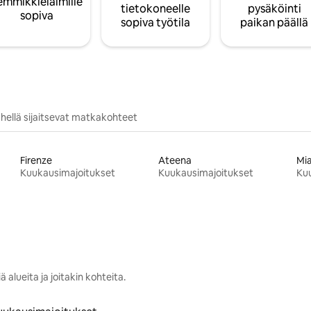
emmikkieläimille
tietokoneelle
pysäköinti
sopiva
sopiva työtila
paikan päällä
hellä sijaitsevat matkakohteet
Firenze
Ateena
Mi
Kuukausimajoitukset
Kuukausimajoitukset
Ku
 alueita ja joitakin kohteita.