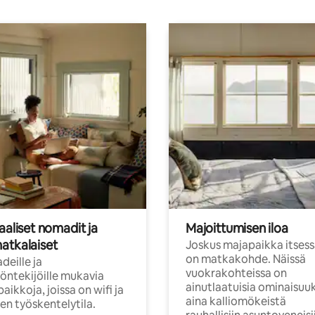
aaliset nomadit ja
Majoittumisen iloa
atkalaiset
Joskus majapaikka itses
on matkakohde. Näissä
eille ja
vuokrakohteissa on
öntekijöille mukavia
ainutlaatuisia ominaisuu
aikkoja, joissa on wifi ja
aina kalliomökeistä
inen työskentelytila.