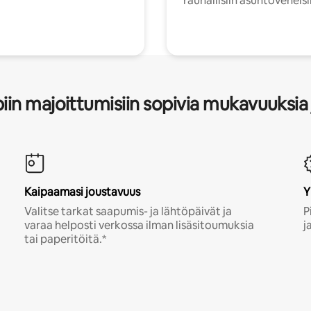
rauhallisiin asuntoveneisi
in majoittumisiin sopivia mukavuuksia 
Kaipaamasi joustavuus
Y
Valitse tarkat saapumis- ja lähtöpäivät ja
P
varaa helposti verkossa ilman lisäsitoumuksia
j
tai paperitöitä.*