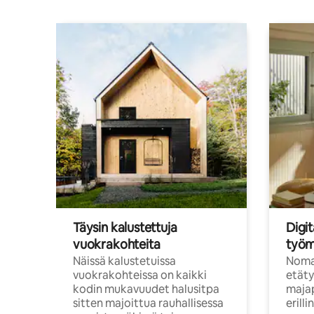
Täysin kalustettuja
Digit
vuokrakohteita
työm
Näissä kalustetuissa
Nomad
vuokrakohteissa on kaikki
etäty
kodin mukavuudet halusitpa
majap
sitten majoittua rauhallisessa
erill