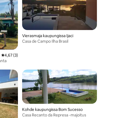
Vierasmaja kaupungissa Ijaci
Casa de Campo Ilha Brasil
Keskimääräinen arvio 4,67/5, 3 arvostelua
4,67 (3)
anta
Kohde kaupungissa Bom Sucesso
Casa Recanto da Represa -majoitus