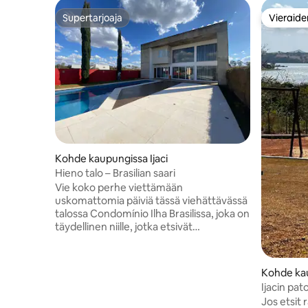
Supertarjoaja
Vieraide
Supertarjoaja
Vieraide
Kohde kaupungissa Ijaci
Hieno talo – Brasilian saari
Vie koko perhe viettämään
uskomattomia päiviä tässä viehättävässä
talossa Condomínio Ilha Brasilissa, joka on
täydellinen niille, jotka etsivät
mukavuutta ja tilaa. Asetettu aidattuun
osakehuoneistoon, joka tarjoaa
turvallisuutta pyöreän ja concierge-
Kohde kau
palvelun kautta, mukavuutta
Ijacin pat
minimarkkinoilla, ylimääräistä vapaa-
asunto-o
Jos etsit
aikaa, jossa on useita urheilukenttiä,