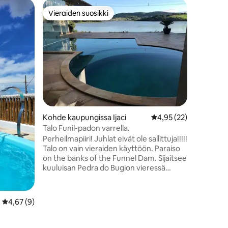
Kohde ka
Vieraiden suosikki
Vieraide
Vieraiden suosikki
Vieraide
Recanto 
🏡 Recant
Minas Ger
jossa on 
kylpyhuon
olohuonee
yksityine
näkymä! S
saatavilla
Mukavat 
Kohde kaupungissa Ijaci
Keskimääräinen arvio 
4,95 (22)
hengelle. ✨ Täydellinen lomakoh
rentoutu
Talo Funil-padon varrella.
perheen j
Perheilmapiiri! Juhlat eivät ole sallittuja!!!!!
Talo on vain vieraiden käyttöön. Paraiso
on the banks of the Funnel Dam. Sijaitsee
kuuluisan Pedra do Bugion vieressä
äärimmäisen rauhallisessa, upeassa,
kodikkaassa ja samalla modernissa
ilmapiirissä. Talossa on uima-allas, sauna,
Keskimääräinen arvio 4,67/5, 9 arvostelua
4,67 (9)
3 ajoneuvopysäköinti, ilmastointi, grilli,
wifi, jääkaappi, kaapeli-tv, pakastin
gourmet-alueella. Sijaitsee vain 1,5 km: n