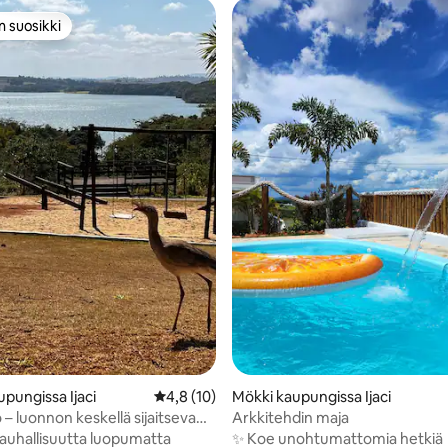
n suosikki
n suosikki
pungissa Ijaci
Keskimääräinen arvio 4,8/5, 10 arvostelua
4,8 (10)
Mökki kaupungissa Ijaci
o – luonnon keskellä sijaitseva
Arkkitehdin maja
sakeyhtiö
 rauhallisuutta luopumatta
✨ Koe unohtumattomia hetkiä