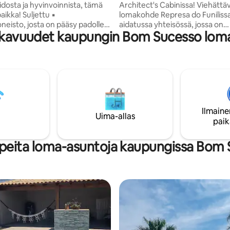
dosta ja hyvinvoinnista, tämä
Architect's Cabinissa! Viehättä
aikka! Suljettu ▪️
lomakohde Represa do Funiliss
eisto, josta on pääsy padolle;
aidatussa yhteisössä, jossa on
kavuudet kaupungin Bom Sucesso lom
yvin perheille ja ryhmille Vapaa-
perhehenkinen tunnelma ja kau
kennelmat lapsille, leikkikenttä,
näköala järvelle. Kohteessa on t
lkoilma- ▪️ aktiviteetit: kalastus,
10 vieraalle 3 mukavassa sviitissä,
unalla sijaitseva riippumatto ja
on lämmitetty uima-allas, gourm
lonta ▪️ Yksi sviitti (king-vuode)
jossa on grilli, takka, nuotiopaik
uhuone (vakiokokoinen
riippumatto ja leikkikenttä. Vain
) + 1 makuuhuone, jossa on
minuutin päässä UFLA:sta, pääs
gen kerrossänky ▪️ Nurmikko,
päällystetyllä tiellä ja helppo pä
Ilmaine
lkopöytä Valmis ▪️ keittiö; ▪️
supermarketteihin, apteekkeihi
Uima-allas
paik
hdollisuus.
muihin tärkeisiin palveluihin. 🏡
peita loma-asuntoja kaupungissa Bom