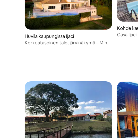
Kohde kau
Casa Ijaci
Huvila kaupungissa Ijaci
Korkeatasoinen talo, järvinäkymä – Minas
Gerais