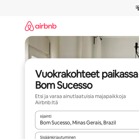
Jätä
sisältö
väliin
Vuokrakohteet paikassa
Bom Sucesso
Etsi ja varaa ainutlaatuisia majapaikkoja
Airbnb:ltä
sijainti
Kun tulokset ovat saatavilla, navigoi ylös- ja alas
Sisäänkirjautuminen