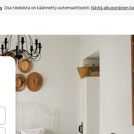
Osa tiedoista on käännetty automaattisesti. 
Näytä alkuperäinen kie
-nuolinäppäimillä tai tutustu koskettamalla tai pyyhkäisemällä.