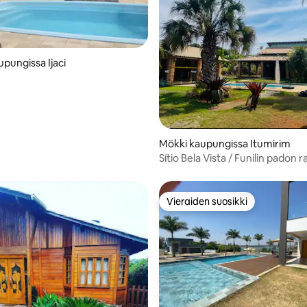
pungissa Ijaci
Mökki kaupungissa Itumirim
Sítio Bela Vista / Funilin padon r
Vieraiden suosikki
Vieraiden suosikki