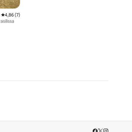
Keskimääräinen arvio 4,86/5, 7 arvostelua
4,86 (7)
asilissa