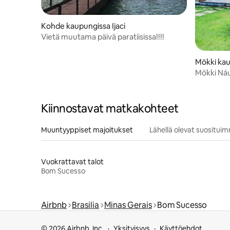
Kohde kaupungissa Ijaci
Vietä muutama päivä paratiisissa!!!!
Mökki kau
Mökki Náu
Kiinnostavat matkakohteet
Muuntyyppiset majoitukset
Lähellä olevat suositui
Vuokrattavat talot
Bom Sucesso
Airbnb
Brasilia
Minas Gerais
Bom Sucesso
© 2026 Airbnb, Inc.
Yksityisyys
Käyttöehdot