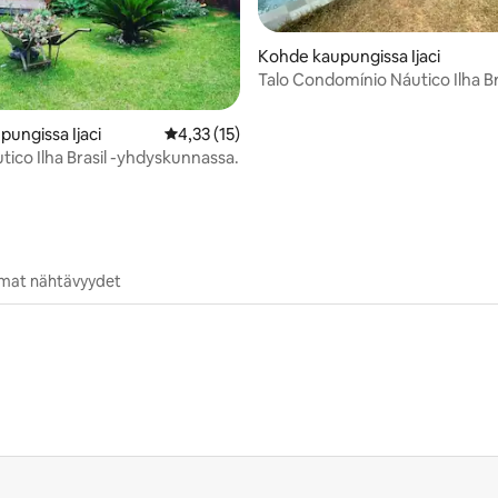
Kohde kaupungissa Ijaci
Talo Condomínio Náutico Ilha Br
pungissa Ijaci
Keskimääräinen arvio 4,33/5, 15 arvostelua
4,33 (15)
tico Ilha Brasil -yhdyskunnassa.
mmat nähtävyydet