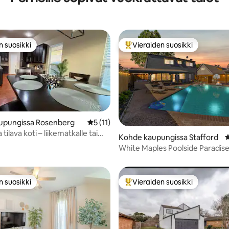
n suosikki
Vieraiden suosikki
n suosikki
Vieraiden suosikkien parhaimm
upungissa Rosenberg
Keskimääräinen arvio 5/5, 11 arvostelua
5 (11)
a tilava koti – liikematkalle tai
,97/5, 71 arvostelua
Kohde kaupungissa Stafford
K
kalle
White Maples Poolside Paradise
Lämmitetty uima-allas ja kylpylä
n suosikki
Vieraiden suosikki
n suosikki
Vieraiden suosikkien parhaimm