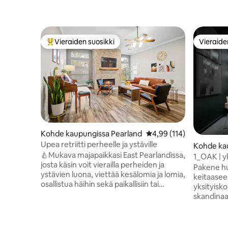
Vieraiden suosikki
Vieraide
Vieraiden suosikkien parhaimmistoa
Vieraide
Kohde kaupungissa Pearland
Keskimääräinen arvio 4,
4,99 (114)
Upea retriitti perheelle ja ystäville
Kohde ka
🍐Mukava majapaikkasi East Pearlandissa,
n
1_OAK | yk
josta käsin voit vierailla perheiden ja
10 hengen
Pakene hu
ystävien luona, viettää kesälomia ja lomia,
keitaaseen
osallistua häihin sekä paikallisiin tai
yksityisk
uskonnollisiin tapahtumiin. Majoitu
skandinaa
liikematkojen tai sairauden vuoksi tai
japanilais
väliaikaisesti, kun olet muuttamassa tai
kokemuksen! 3 makuuh
kunnostat kohdettasi. **2000 neliöjalkaa
kerrossän