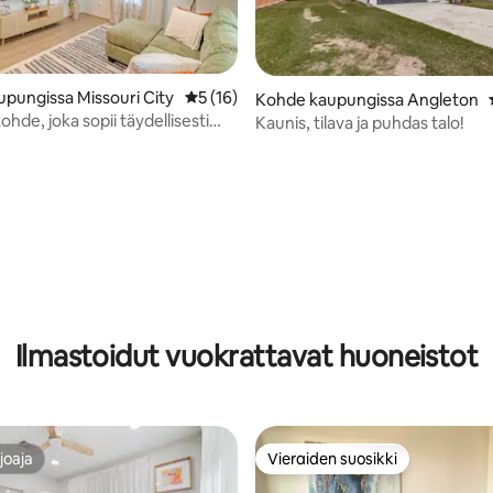
pungissa Missouri City
Keskimääräinen arvio 5/5, 16 arvostelua
5 (16)
Kohde kaupungissa Angleton
kohde, joka sopii täydellisesti
Kaunis, tilava ja puhdas talo!
lle
,94/5, 31 arvostelua
Ilmastoidut vuokrattavat huoneistot
joaja
Vieraiden suosikki
joaja
Vieraiden suosikki