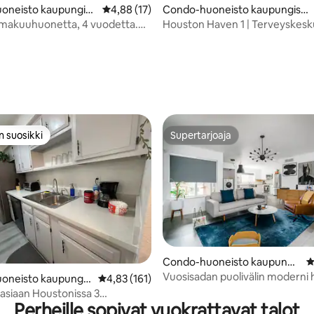
88/5, 186 arvostelua
oneisto kaupungiss
Keskimääräinen arvio 4,88/5, 17 arvostelua
4,88 (17)
Condo-huoneisto kaupungissa
n
Houston
 makuuhuonetta, 4 vuodetta.
Houston Haven 1 | Terveyskeskus
nen kerros. 77036 C1006
kerros + pysäköintimahdollisuu
n suosikki
Supertarjoaja
n suosikki
Supertarjoaja
94/5, 155 arvostelua
Condo-huoneisto kaupungis
K
sa Houston
Vuosisadan puolivälin moderni
oneisto kaupungis
Keskimääräinen arvio 4,83/5, 161 arvostelua
4,83 (161)
energiakäytävällä
on
asiaan Houstonissa 3
Perheille sopivat vuokrattavat talot
netta ja 2 kylpyhuonetta