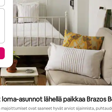
-nuolinäppäimillä tai tutustu koskettamalla tai pyyhkäisemällä.
t loma-asunnot lähellä paikkaa Brazos B
 majoittumiset ovat saaneet hyvät arviot sijainnista, puhtaud