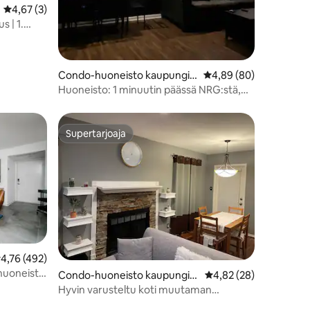
Keskimääräinen arvio 4,67/5, 3 arvostelua
4,67 (3)
 | 1.
s
Condo-huoneisto kaupungis
Keskimääräinen arvio 
4,89 (80)
sa Houston
Huoneisto: 1 minuutin päässä NRG:stä,
alle 10 minuutin päässä
lääkärikeskuksesta
Supertarjoaja
Supertarjoaja
eskimääräinen arvio 4,76/5, 492 arvostelua
4,76 (492)
 huoneisto
Condo-huoneisto kaupungiss
Keskimääräinen arvio 
4,82 (28)
a Houston
Hyvin varusteltu koti muutaman
minuutin päässä kaikesta