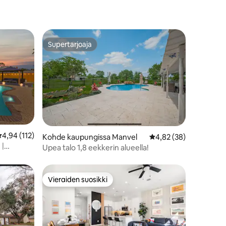
Supertarjoaja
istoa
Supertarjoaja
eskimääräinen arvio 4,94/5, 112 arvostelua
4,94 (112)
Kohde kaupungissa Manvel
Keskimääräinen arvio 
4,82 (38)
 |
Upea talo 1,8 eekkerin alueella!
!
Vieraiden suosikki
istoa
Vieraiden suosikki