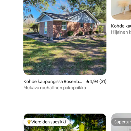
Kohde kau
Hiljainen 
perhelomi
Kohde kaupungissa Rosenber
Keskimääräinen arvio 4
4,94 (31)
g
Mukava rauhallinen pakopaikka
Vieraiden suosikki
Supertar
Vieraiden suosikkien parhaimmistoa
Supertar