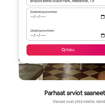
Kun tulokset ovat saatavilla, navigoi ylös- ja alas
Sisäänkirjautuminen
Uloskirjautuminen
Haku
Parhaat arviot saanee
Vieraat ovat yhtä mieltä: nämä