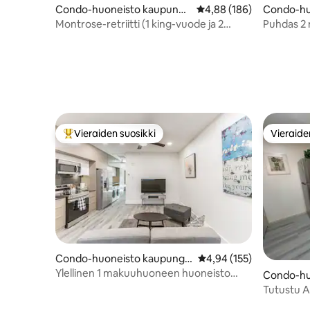
Condo-huoneisto kaupungi
Keskimääräinen arvio 4,
4,88 (186)
Condo-hu
ssa Houston
a Housto
Montrose-retriitti (1 king-vuode ja 2
Puhdas 2
queen-vuodetta)
ensimmäi
Vieraiden suosikki
Vieraide
Vieraiden suosikkien parhaimmistoa
Vieraide
Condo-huoneisto kaupungis
Keskimääräinen arvio 4,
4,94 (155)
sa Houston
Ylellinen 1 makuuhuoneen huoneisto
Condo-hu
lähellä Texas Medical Centeriä.
sa Houst
Tutustu A
makuuhuo