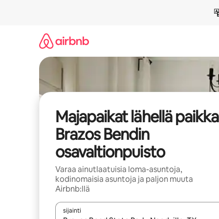
Jätä
sisältö
väliin
Majapaikat lähellä paikk
Brazos Bendin
osavaltionpuisto
Varaa ainutlaatuisia loma-asuntoja,
kodinomaisia asuntoja ja paljon muuta
Airbnb:llä
sijainti