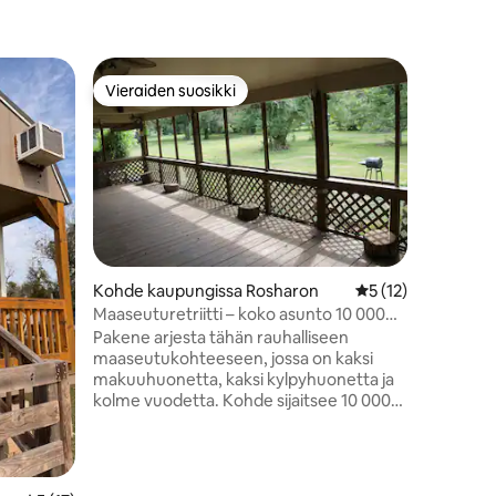
Mökki ka
Vieraiden suosikki
Viera
Vieraiden suosikki
Vieraid
Big Cree
Hiljattai
viihtyisä mök
cedar interior. Mahtava p
ja kuunnel
makuuhuo
jossa on 
kotona va
tavoin. Istuu 80 hehtaarin alueella
Kohde kaupungissa Rosharon
Keskimääräinen arv
5 (12)
patikoint
Maaseuturetriitti – koko asunto 10 000
lintujen 
neliömetrin tontilla
Pakene arjesta tähän rauhalliseen
rentoutumi
maaseutukohteeseen, jossa on kaksi
Bend Sta
makuuhuonetta, kaksi kylpyhuonetta ja
George R
kolme vuodetta. Kohde sijaitsee 10 000
minuutin päässä. S
neliömetrin tontilla ja sopii täydellisesti
hevoskyn
rauhalliseen lomaan tai etätyöhön. Nauti
täysin varustellusta keittiöstä,
kodikkaasta olohuoneesta,