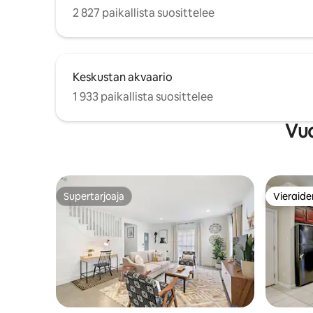
2 827 paikallista suosittelee
Keskustan akvaario
1 933 paikallista suosittelee
Vuo
Supertarjoaja
Vieraide
Supertarjoaja
Vieraide