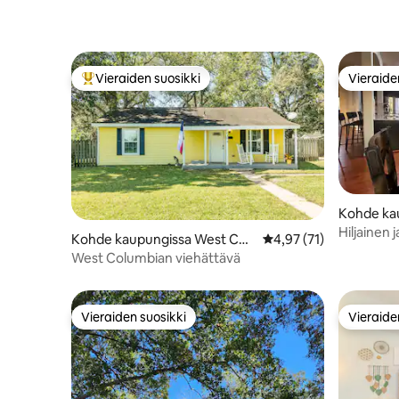
Vieraiden suosikki
Vieraide
Vieraiden suosikkien parhaimmistoa
Vieraide
Kohde ka
Hiljainen j
Kohde kaupungissa West Col
Keskimääräinen arvio 4
4,97 (71)
perhemat
umbia
West Columbian viehättävä
Vieraiden suosikki
Vieraide
Vieraiden suosikki
Vieraide