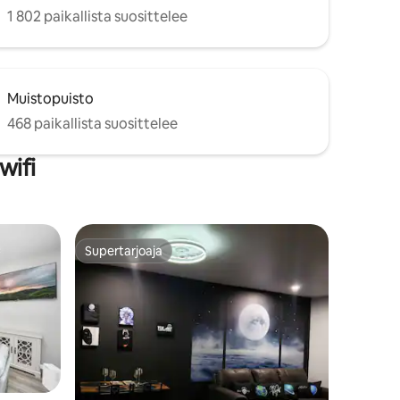
1 802 paikallista suosittelee
Muistopuisto
468 paikallista suosittelee
wifi
Supertarjoaja
Supertarjoaja