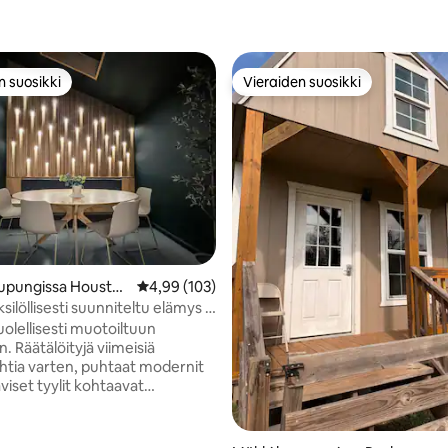
n suosikki
Vieraiden suosikki
n suosikki
Vieraiden suosikki
99/5, 114 arvostelua
upungissa Housto
Keskimääräinen arvio 4,99/5, 103 arvostelua
4,99 (103)
silöllisesti suunniteltu elämys |
 majoitustila
olellisesti muotoiltuun
. Räätälöityjä viimeisiä
ohtia varten, puhtaat modernit
viset tyylit kohtaavat
en zenin ja luovat ainutlaatuisen
uonetta +
kykulma (ei ovea) 3,5