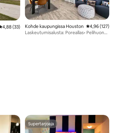
Kohde kaupungissa Houston
Keskimääräinen arvio 4
4,96 (127)
Keskimääräinen arvio 4,88/5, 33 arvostelua
4,88 (33)
Laskeutumisalusta: Poreallas• Pelihuone•
Tulisija• Grilli
Supertarjoaja
Supertarjoaja