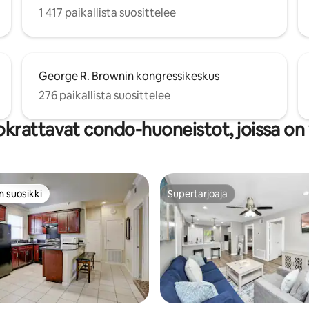
1 417 paikallista suosittelee
George R. Brownin kongressikeskus
276 paikallista suosittelee
krattavat condo-huoneistot, joissa on 
n suosikki
Supertarjoaja
n suosikki
Supertarjoaja