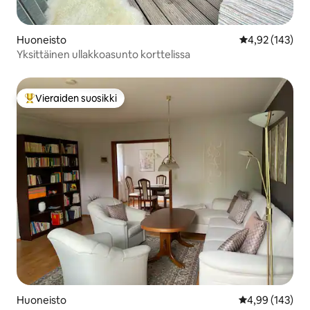
Huoneisto
Keskimääräinen
4,92 (143)
Yksittäinen ullakkoasunto korttelissa
Vieraiden suosikki
Vieraiden suosikkien parhaimmistoa
Huoneisto
Keskimääräinen
4,99 (143)