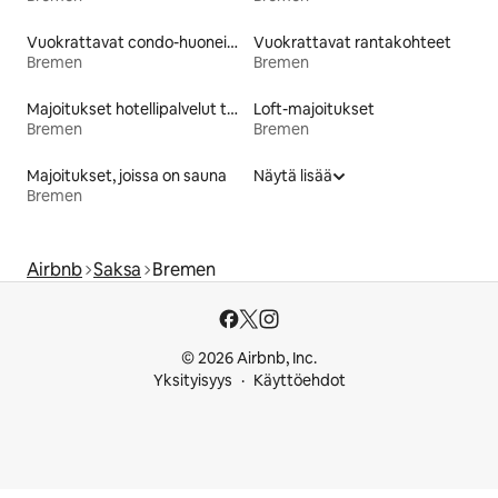
Vuokrattavat condo-huoneistot
Vuokrattavat rantakohteet
Bremen
Bremen
Majoitukset hotellipalvelut tarjoavissa huoneistoissa
Loft-majoitukset
Bremen
Bremen
Majoitukset, joissa on sauna
Näytä lisää
Bremen
Airbnb
Saksa
Bremen
© 2026 Airbnb, Inc.
Yksityisyys
Käyttöehdot