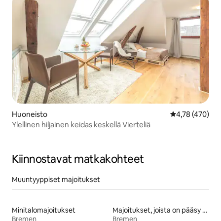
Huoneisto
Keskimääräinen
4,78 (470)
Ylellinen hiljainen keidas keskellä Vierteliä
Kiinnostavat matkakohteet
Muuntyyppiset majoitukset
Minitalomajoitukset
Majoitukset, joista on pääsy rannalle
Bremen
Bremen