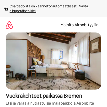
Jätä
Osa tiedoista on käännetty automaattisesti. 
Näytä 
sisältö
alkuperäinen kieli
väliin
Majoita Airbnb-tyyliin
Vuokrakohteet paikassa Bremen
Etsi ja varaa ainutlaatuisia majapaikkoja Airbnb:ltä