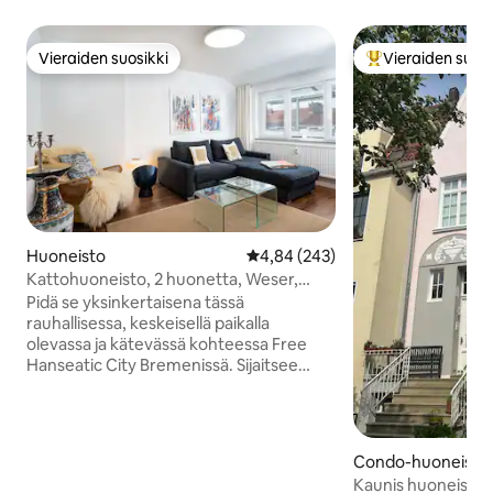
Vieraiden suosikki
Vieraiden suosi
Vieraiden suosikki
Vieraiden suosik
Huoneisto
Keskimääräinen arvio 4,84/5, 24
4,84 (243)
Kattohuoneisto, 2 huonetta, Weser,
Viertel ja kaupunki
Pidä se yksinkertaisena tässä
rauhallisessa, keskeisellä paikalla
olevassa ja kätevässä kohteessa Free
Hanseatic City Bremenissä. Sijaitsee
rauhallisella kadulla, jossa on suuri
parveke. Näe Dom-tornit ja kävele vain
minuutin päässä Weser-joelle. Aikainen
sisäänkirjautuminen, myöhäinen
Condo-huoneisto
uloskirjautuminen – avainlaatikko, jotta
Kaunis huoneisto
voit mennä huoneistoon sinulle sopivana