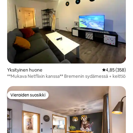
Yksityinen huone
Keskimääräinen
4,85 (358)
**Mukava Netflixin kanssa** Bremenin sydämessä + keittiö
Vieraiden suosikki
Vieraiden suosikki