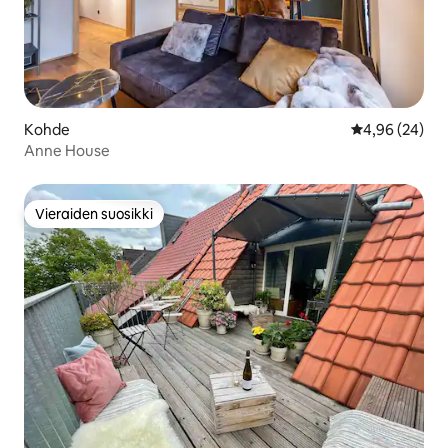
Kohde
Keskimääräine
4,96 (24)
Anne House
Vieraiden suosikki
Vieraiden suosikki