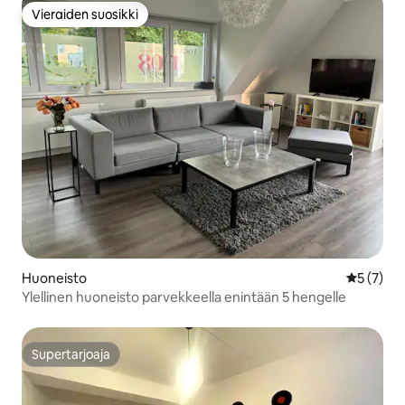
Vieraiden suosikki
Vieraiden suosikki
Huoneisto
Keskimäär
5 (7)
Ylellinen huoneisto parvekkeella enintään 5 hengelle
Supertarjoaja
Supertarjoaja