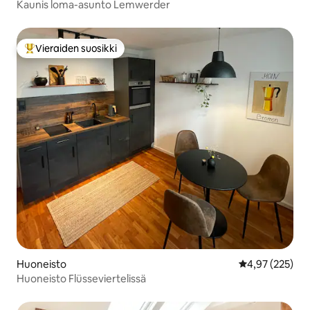
Kaunis loma-asunto Lemwerder
Vieraiden suosikki
Vieraiden suosikkien parhaimmistoa
Huoneisto
Keskimääräinen
4,97 (225)
Huoneisto Flüsseviertelissä