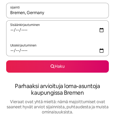
sijainti
Kun tulokset ovat saatavilla, navigoi ylös- ja alas-nuolinäppäimi
Sisäänkirjautuminen
Uloskirjautuminen
Haku
Parhaaksi arvioituja loma-asuntoja
kaupungissa Bremen
Vieraat ovat yhtä mieltä: nämä majoittumiset ovat
saaneet hyvät arviot sijainnista, puhtaudesta ja muista
ominaisuuksista.