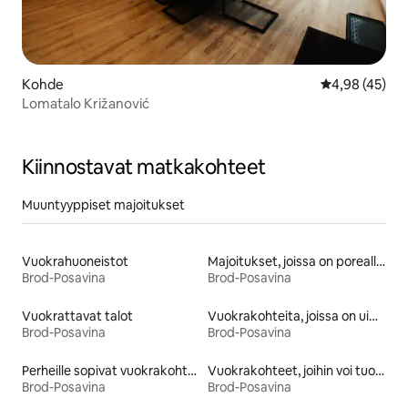
Kohde
Keskimääräine
4,98 (45)
Lomatalo Križanović
Kiinnostavat matkakohteet
Muuntyyppiset majoitukset
Vuokrahuoneistot
Majoitukset, joissa on poreallas
Brod-Posavina
Brod-Posavina
Vuokrattavat talot
Vuokrakohteita, joissa on uima-allas
Brod-Posavina
Brod-Posavina
Perheille sopivat vuokrakohteet
Vuokrakohteet, joihin voi tuoda lemmikin
Brod-Posavina
Brod-Posavina