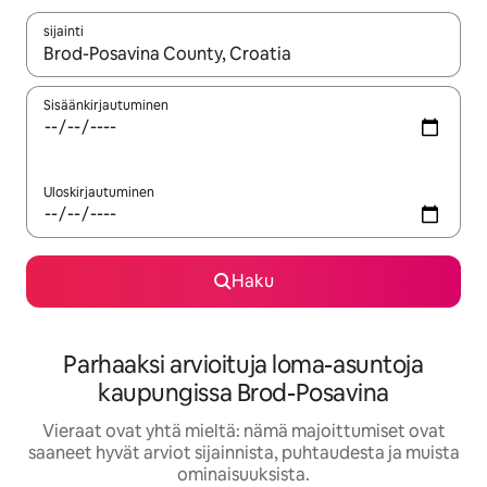
sijainti
Kun tulokset ovat saatavilla, navigoi ylös- ja alas-nuolinäppäimi
Sisäänkirjautuminen
Uloskirjautuminen
Haku
Parhaaksi arvioituja loma-asuntoja
kaupungissa Brod-Posavina
Vieraat ovat yhtä mieltä: nämä majoittumiset ovat
saaneet hyvät arviot sijainnista, puhtaudesta ja muista
ominaisuuksista.