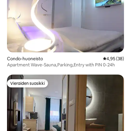
Condo-huoneisto
Keskimääräine
4,95 (38)
Apartment Wave-Sauna,Parking,Entry with PIN 0-24h
Vieraiden suosikki
Vieraiden suosikki