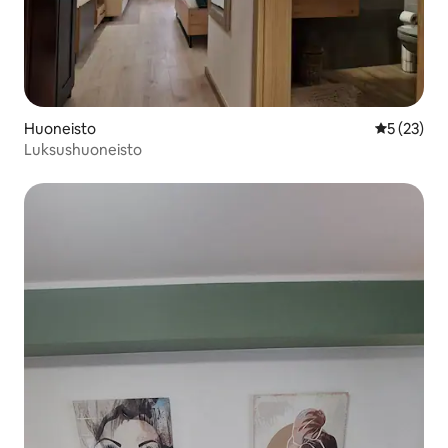
Huoneisto
Keskimäärä
5 (23)
Luksushuoneisto