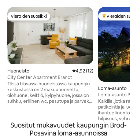
Vieraiden suosikki
Vieraiden suosi
Vieraiden suosikki
Vieraiden suosik
Huoneisto
Keskimääräinen arvio 4,92/5, 1
4,92 (12)
City Center Apartment Brandt
Tässä tilavassa huoneistossa kaupungin
Loma-asunto
keskustassa on 2 makuuhuonetta,
Loma-asunto Potj
olohuone, keittiö, kylpyhuone, jossa on
Kaikille, jotka rak
suihku, erillinen wc, pesutupa ja parveke.
patikointia ja luon
Se on varustettu korkeatasoisesti, mikä
ihanteellinen lom
tekee majoittumisestasi nautittavan ja
hiljaisuus, vehreys
ikimuistoisen. Huoneisto toivottaa sinut
Suositut mukavuudet kaupungin Brod-
tunnelma tarjoavat 
tervetulleeksi tervetuliaisdrinkillä,
tarvittavan rentoutum
kahvilla ja peruselintarvikkeilla
Posavina loma-asunnoissa
varusteltu 80 m2 t
majoittumistasi varten. Huoneisto