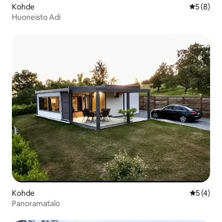
Kohde
Keskimäär
5 (8)
Huoneisto Adi
Kohde
Keskimäär
5 (4)
Panoramatalo