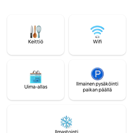
lämmitettävä 45 m2 
sijaitsee minuutin kävelymatkan päässä
Taloon mahtuu jopa
kaupungin pääaukiolta. Barokkilinnoitus
kuuluu täysin varus
on 5 minuutin kävelymatkan päässä
terassilla on suuri 
huoneistosta. Kaupungin uima-altaat ja
laitteineen ja pol
urheiluhalli ovat 1 500 metrin päässä.
Vauvansänky on sa
Yksityinen pysäköin
Keittiö
Wifi
Pihamaalla on aita.
Ilmainen pysäköinti
Uima-allas
paikan päällä
Ilmastointi