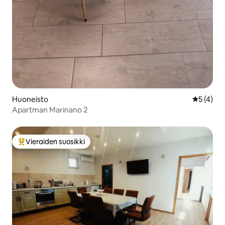
Huoneisto
Keskimäär
5 (4)
Apartman Marinano 2
Vieraiden suosikki
Vieraiden suosikkien parhaimmistoa