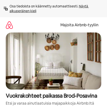
Jätä
Osa tiedoista on käännetty automaattisesti. 
Näytä 
sisältö
alkuperäinen kieli
väliin
Majoita Airbnb-tyyliin
Vuokrakohteet paikassa Brod-Posavina
Etsi ja varaa ainutlaatuisia majapaikkoja Airbnb:ltä