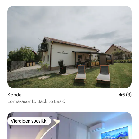
Kohde
Keskimäär
5 (3)
Loma-asunto Back to Bašić
Vieraiden suosikki
Vieraiden suosikki