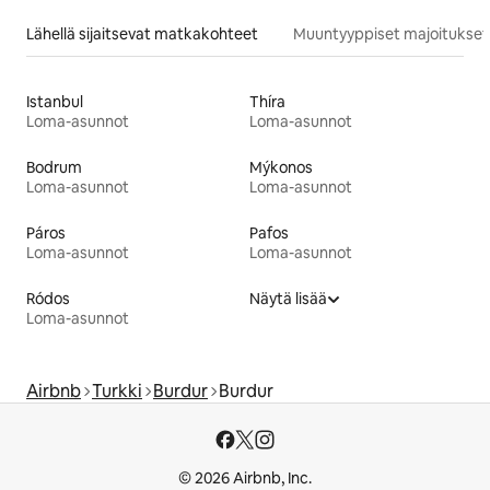
Lähellä sijaitsevat matkakohteet
Muuntyyppiset majoitukset
Istanbul
Thíra
Loma-asunnot
Loma-asunnot
Bodrum
Mýkonos
Loma-asunnot
Loma-asunnot
Páros
Pafos
Loma-asunnot
Loma-asunnot
Ródos
Näytä lisää
Loma-asunnot
Airbnb
Turkki
Burdur
Burdur
© 2026 Airbnb, Inc.