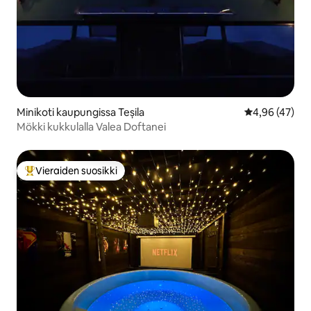
Minikoti kaupungissa Teșila
Keskimääräine
4,96 (47)
Mökki kukkulalla Valea Doftanei
Vieraiden suosikki
Vieraiden suosikkien parhaimmistoa