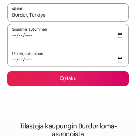
sijainti
Kun tulokset ovat saatavilla, navigoi ylös- ja alas-nuolinäppäimi
Sisäänkirjautuminen
Uloskirjautuminen
Haku
Tilastoja kaupungin Burdur loma-
asunnoista