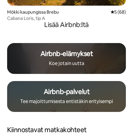
Mökki kaupungissa Brebu
Keskimäärä
5 (68)
Cabana Loris, tip A
Lisää Airbnb:ltä
Airbnb-elämykset
Koe jotain uutta
Airbnb-palvelut
Tee majoittumisesta entistäkin erityisempi
Kiinnostavat matkakohteet