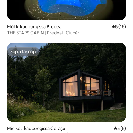
Mökki kaupungissa Predeal
Keskimäärä
5 (16)
THE STARS CABIN | Predeal | Ciubăr
Supertarjoaja
Supertarjoaja
Minikoti kaupungissa Cerașu
Keskimäär
5 (5)