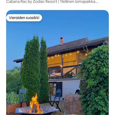
Cabana Rac by Zodiac Resort | Ylellinen lomapaikka
metsässä
Vieraiden suosikki
Vieraiden suosikki