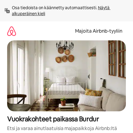
Jätä
Osa tiedoista on käännetty automaattisesti. 
Näytä 
sisältö
alkuperäinen kieli
väliin
Majoita Airbnb-tyyliin
Vuokrakohteet paikassa Burdur
Etsi ja varaa ainutlaatuisia majapaikkoja Airbnb:ltä