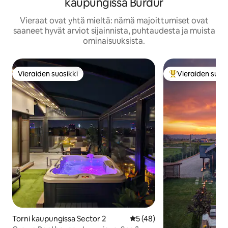
kaupungissa Burdur
Vieraat ovat yhtä mieltä: nämä majoittumiset ovat
saaneet hyvät arviot sijainnista, puhtaudesta ja muista
ominaisuuksista.
Vieraiden suosikki
Vieraiden suosi
Vieraiden suosikki
Vieraiden suosik
Torni kaupungissa Sector 2
Keskimääräinen arvio 5/5, 4
5 (48)