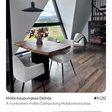
Mökki kaupungissa Delnița
Keskimäärä
5 (25)
A-runkoinen mökki Câmpulung Moldovenescissa