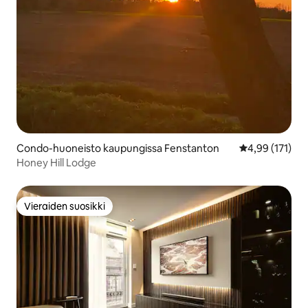
Condo-huoneisto kaupungissa Fenstanton
Keskimääräinen
4,99 (171)
Honey Hill Lodge
Vieraiden suosikki
Vieraiden suosikki