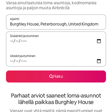
Varaa ainutlaatuisia loma-asuntoja, kodinomaisia
asuntoja ja paljon muuta Airbnb:llä
sijainti
Kun tulokset ovat saatavilla, navigoi ylös- ja alas-nuolinäppäimi
Sisäänkirjautuminen
Uloskirjautuminen
Haku
Parhaat arviot saaneet loma-asunnot
lähellä paikkaa Burghley House
Vieraat ovat yhtä mieltä: nämä majoittumiset ovat