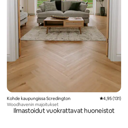
Kohde kaupungissa Scredington
Keskimääräinen
4,95 (131)
Woodhavenin majoitukset
Ilmastoidut vuokrattavat huoneistot