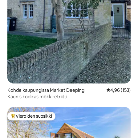
Kohde kaupungissa Market Deeping
Keskimääräinen
4,96 (153)
Kaunis kodikas mökkiretriitti
Vieraiden suosikki
Vieraiden suosikkien parhaimmistoa