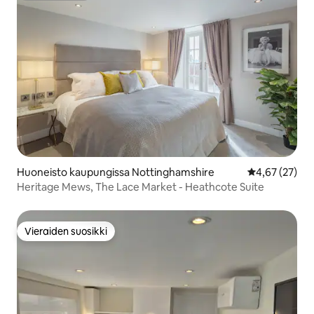
Huoneisto kaupungissa Nottinghamshire
Keskimääräine
4,67 (27)
Heritage Mews, The Lace Market - Heathcote Suite
Vieraiden suosikki
Vieraiden suosikki