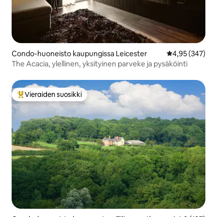
Condo-huoneisto kaupungissa Leicester
Keskimääräinen
4,95 (347)
The Acacia, ylellinen, yksityinen parveke ja pysäköinti
Vieraiden suosikki
Vieraiden suosikkien parhaimmistoa