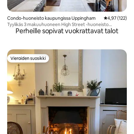
Condo-huoneisto kaupungissa Uppingham
Keskimääräinen
4,97 (122)
Tyylikäs 3 makuuhuoneen High Street -huoneisto
Perheille sopivat vuokrattavat talot
Uppinghamissa
Vieraiden suosikki
Vieraiden suosikki