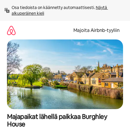
Jätä
Osa tiedoista on käännetty automaattisesti. 
Näytä 
sisältö
alkuperäinen kieli
väliin
Majoita Airbnb-tyyliin
Majapaikat lähellä paikkaa Burghley
House