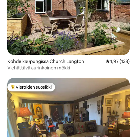
Kohde kaupungissa Church Langton
Keskimääräinen
4,97 (138)
Viehättävä aurinkoinen mökki
Vieraiden suosikki
Vieraiden suosikkien parhaimmistoa