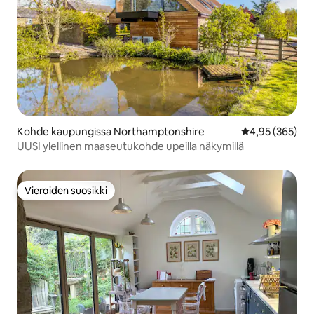
Kohde kaupungissa Northamptonshire
Keskimääräinen
4,95 (365)
UUSI ylellinen maaseutukohde upeilla näkymillä
Vieraiden suosikki
Vieraiden suosikki