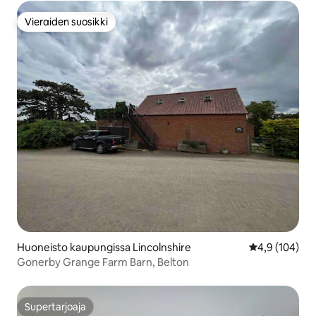
Vieraiden suosikki
Vieraiden suosikki
Huoneisto kaupungissa Lincolnshire
Keskimääräine
4,9 (104)
Gonerby Grange Farm Barn, Belton
Supertarjoaja
Supertarjoaja