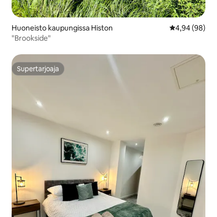
Huoneisto kaupungissa Histon
Keskimääräine
4,94 (98)
"Brookside"
Supertarjoaja
Supertarjoaja