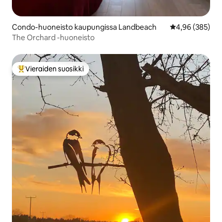
Condo-huoneisto kaupungissa Landbeach
Keskimääräinen
4,96 (385)
The Orchard -huoneisto
Vieraiden suosikki
Vieraiden suosikkien parhaimmistoa