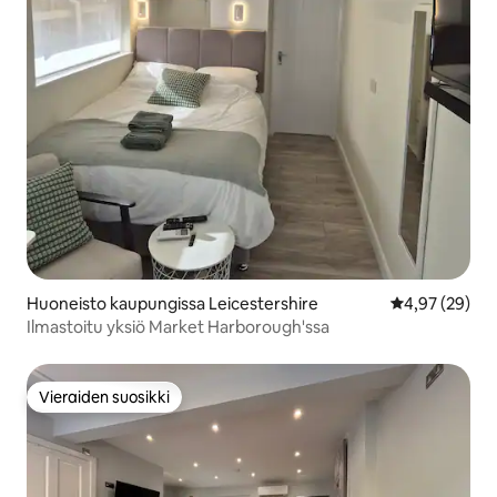
Huoneisto kaupungissa Leicestershire
Keskimääräine
4,97 (29)
Ilmastoitu yksiö Market Harborough'ssa
Vieraiden suosikki
Vieraiden suosikki