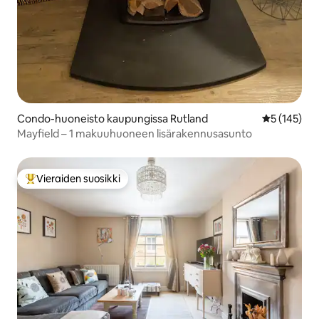
Condo-huoneisto kaupungissa Rutland
Keskimääräi
5 (145)
Mayfield – 1 makuuhuoneen lisärakennusasunto
Vieraiden suosikki
Vieraiden suosikkien parhaimmistoa