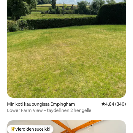
Minikoti kaupungissa Empingham
Keskimääräinen
4,84 (340)
Lower Farm View – täydellinen 2 hengelle
Vieraiden suosikki
Vieraiden suosikkien parhaimmistoa