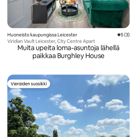
Huoneisto kaupungissa Leicester
Keskimäär
5 (3)
Viridian Vault Leicester, City Centre Apart
Muita upeita loma-asuntoja lähellä
paikkaa Burghley House
Vieraiden suosikki
Vieraiden suosikki