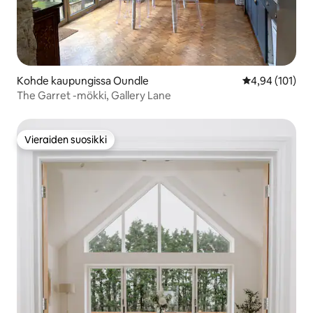
Kohde kaupungissa Oundle
Keskimääräinen
4,94 (101)
The Garret -mökki, Gallery Lane
Vieraiden suosikki
Vieraiden suosikki