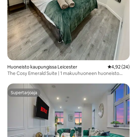
Huoneisto kaupungissa Leicester
Keskimääräine
4,92 (24)
The Cosy Emerald Suite | 1 makuuhuoneen huoneisto
kaupungin keskustassa
Supertarjoaja
Supertarjoaja