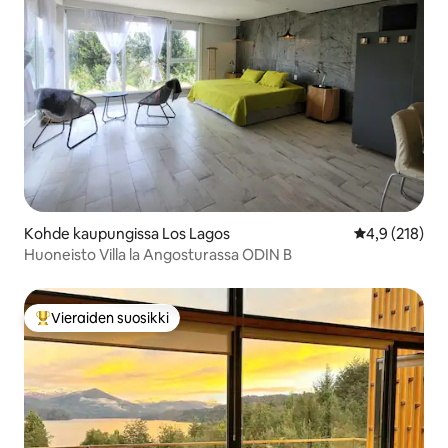
Kohde kaupungissa Los Lagos
Keskimääräine
4,9 (218)
Huoneisto Villa la Angosturassa ODIN B
Vieraiden suosikki
Vieraiden suosikkien parhaimmistoa