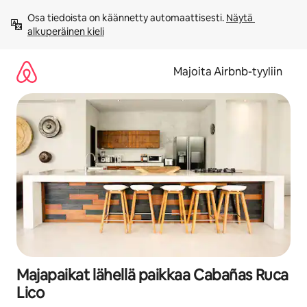
Jätä
Osa tiedoista on käännetty automaattisesti. 
Näytä 
sisältö
alkuperäinen kieli
väliin
Majoita Airbnb-tyyliin
Majapaikat lähellä paikkaa Cabañas Ruca
Lico