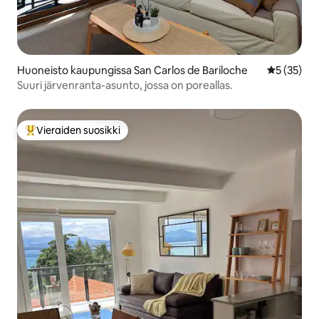
Huoneisto kaupungissa San Carlos de Bariloche
Keskimäärä
5 (35)
Suuri järvenranta-asunto, jossa on poreallas.
Vieraiden suosikki
Vieraiden suosikkien parhaimmistoa