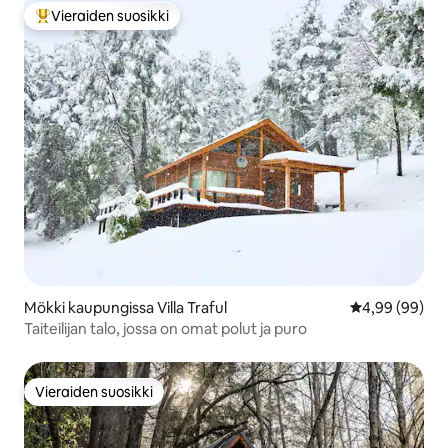
Vieraiden suosikki
Vieraiden suosikkien parhaimmistoa
Mökki kaupungissa Villa Traful
Keskimääräine
4,99 (99)
Taiteilijan talo, jossa on omat polut ja puro
Vieraiden suosikki
Vieraiden suosikki