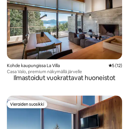
Kohde kaupungissa La Villa
Keskimäärä
5 (12)
Casa Valo, premium näkymällä järvelle
Ilmastoidut vuokrattavat huoneistot
Vieraiden suosikki
Vieraiden suosikki