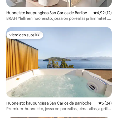
Huoneisto kaupungissa San Carlos de Bariloch
Keskimääräine
4,92 (12)
e
BRAH Ylellinen huoneisto, jossa on poreallas ja lämmitetty
uima-allas
Vieraiden suosikki
Vieraiden suosikki
Huoneisto kaupungissa San Carlos de Bariloche
Keskimäärä
5 (24)
Premium-huoneisto, jossa on poreallas, uima-allas ja grilli
(H50)