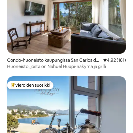
Condo-huoneisto kaupungissa San Carlos de
Keskimääräinen
4,92 (161)
Bariloche
Huoneisto, josta on Nahuel Huapi-näkymä ja grilli
Vieraiden suosikki
Vieraiden suosikkien parhaimmistoa