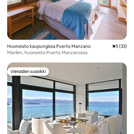
Huoneisto kaupungissa Puerto Manzano
Keskimäärä
5 (33)
Marilen, huoneisto Puerto Manzanossa
Vieraiden suosikki
Vieraiden suosikki