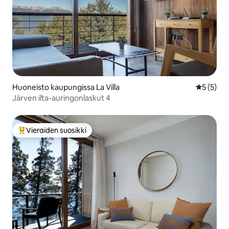
Huoneisto kaupungissa La Villa
Keskimäär
5 (5)
Järven ilta-auringonlaskut 4
Vieraiden suosikki
Vieraiden suosikkien parhaimmistoa