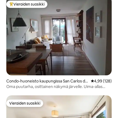
Vieraiden suosikki
Vieraiden suosikkien parhaimmistoa
Condo-huoneisto kaupungissa San Carlos de
Keskimääräinen
4,99 (128)
Bariloche
Oma puutarha, osittainen näkymä järvelle. Uima-allas
sisällä/ulkona
Vieraiden suosikki
Vieraiden suosikki