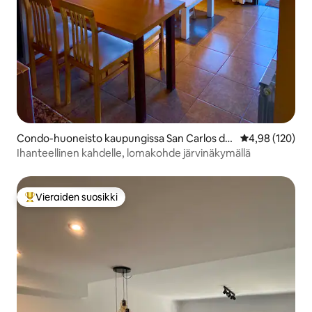
Condo-huoneisto kaupungissa San Carlos de
Keskimääräinen
4,98 (120)
Bariloche
Ihanteellinen kahdelle, lomakohde järvinäkymällä
Vieraiden suosikki
Vieraiden suosikkien parhaimmistoa