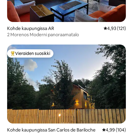
Kohde kaupungissa AR
Keskimääräinen
4,93 (121)
2 Morenos Moderni panoraamatalo
Vieraiden suosikki
Vieraiden suosikkien parhaimmistoa
Kohde kaupungissa San Carlos de Bariloche
Keskimääräinen
4,99 (104)