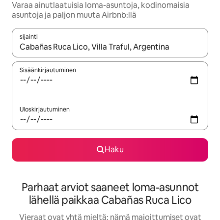
Varaa ainutlaatuisia loma-asuntoja, kodinomaisia
asuntoja ja paljon muuta Airbnb:llä
sijainti
Kun tulokset ovat saatavilla, navigoi ylös- ja alas-nuolinäppäimi
Sisäänkirjautuminen
Uloskirjautuminen
Haku
Parhaat arviot saaneet loma-asunnot
lähellä paikkaa Cabañas Ruca Lico
Vieraat ovat yhtä mieltä: nämä majoittumiset ovat