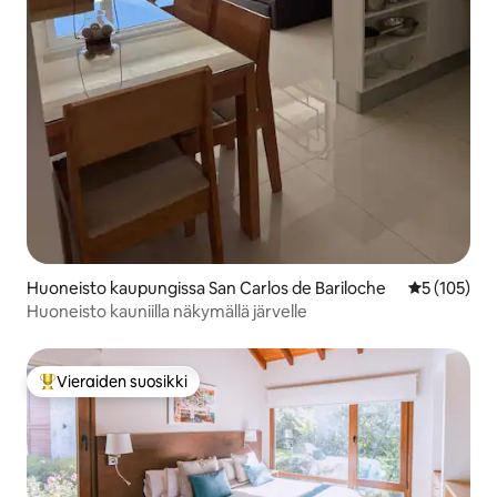
Huoneisto kaupungissa San Carlos de Bariloche
Keskimääräi
5 (105)
Huoneisto kauniilla näkymällä järvelle
Vieraiden suosikki
Vieraiden suosikkien parhaimmistoa