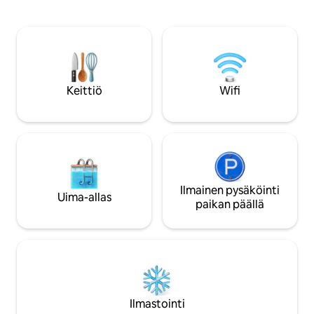
kauneudesta: - Etäisyys Cerro
lukien Dolce Gusto
Campanariosta (seitsemäs maailman
Tallelokero kannet
paras näkymä! ) : 2 km - Etäisyys Sveitsin
suojaamiseksi, kun
siirtokunnasta: 5 km - Etäisyys View
Täysin varusteltu
Pointtiin: 3 km - San Pedron niemimaa
allas, pöytätennis. 
Etäisyys: 4 km - Etäisyys Cerro
suppaus. Mannerm
Catedraliin: 20 km Jos sinulla ei ole omaa
Keittiö
Wifi
liikennettä, matkustajien julkinen
liikenne on 20 minuutin kävelymatkan
päässä talosta ja polkupyöränvuokraus
on 20 minuutin kävelymatkan päässä.
Jokaisessa yksityisessä huoneessa on: .
Parivuode (180*200) . LCD-TV . WIFI .
Yksityinen kylpyhuone laguuninäkymällä
Puhun sujuvaa espanjaa, englantia ja
Ilmainen pysäköinti
Uima-allas
portugalia (äidinkieli). Kerrothan minulle
paikan päällä
ennen varaamista, jos sinulla on vielä
kysyttävää! Toivotan sinut tervetulleeksi
Barilocheen!
Ilmastointi