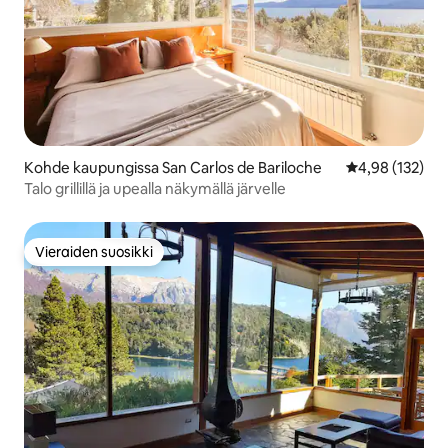
Kohde kaupungissa San Carlos de Bariloche
Keskimääräinen
4,98 (132)
Talo grillillä ja upealla näkymällä järvelle
Vieraiden suosikki
Vieraiden suosikki