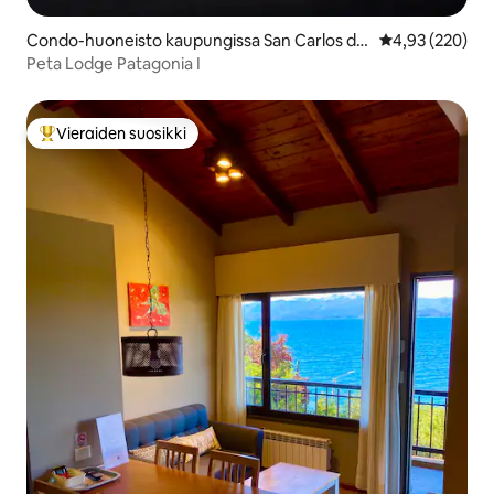
Condo-huoneisto kaupungissa San Carlos de
Keskimääräinen
4,93 (220)
Bariloche
Peta Lodge Patagonia I
Vieraiden suosikki
Vieraiden suosikkien parhaimmistoa