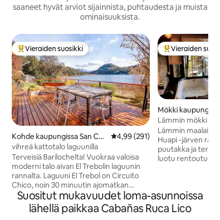
saaneet hyvät arviot sijainnista, puhtaudesta ja muista
ominaisuuksista.
Vieraiden suosikki
Vieraiden suosi
Vieraiden suosikkien parhaimmistoa
Vieraiden suosik
Mökki kaupungissa
e Bariloche
Lämmin mökki järv
porealtaalla
Lämmin maalaisty
Kohde kaupungissa San Carl
Keskimääräinen arvio 4,99/5, 29
4,99 (291)
Huapi -järven ranna
os de Bariloche
vihreä kattotalo laguunilla
puutakka ja terassi
Terveisiä Barilochelta! Vuokraa valoisa
luotu rentoutumis
moderni talo aivan El Trebolin laguunin
romanttisuuteen, 
rannalta. Laguuni El Trebol on Circuito
auringonnousuun 
Chico, noin 30 minuutin ajomatkan
järven yllä. Älytelev
Suositut mukavuudet loma-asunnoissa
päässä Barilochen keskustasta. Kun
valokuituinternet 
löydät Circuito Chicosta, olet muutaman
työskentelyä vart
lähellä paikkaa Cabañas Ruca Lico
kilometrin päässä uskomattomasta
jossa on kaikki ta