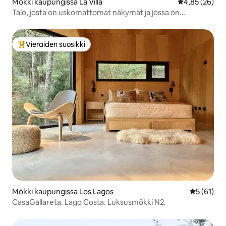
Mökki kaupungissa La Villa
Keskimääräine
4,85 (26)
Talo, josta on uskomattomat näkymät ja jossa on
täydellinen yksityisyys
Vieraiden suosikki
Vieraiden suosikkien parhaimmistoa
Mökki kaupungissa Los Lagos
Keskimäärä
5 (61)
CasaGallareta. Lago Costa. Luksusmökki N2.