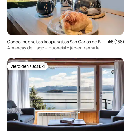
Condo-huoneisto kaupungissa San Carlos de Bar
Keskimääräi
5 (156)
iloche
Amancay del Lago – Huoneisto järven rannalla
Vieraiden suosikki
Vieraiden suosikki