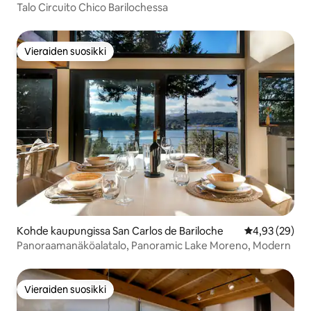
Talo Circuito Chico Barilochessa
Vieraiden suosikki
Vieraiden suosikki
Kohde kaupungissa San Carlos de Bariloche
Keskimääräine
4,93 (29)
Panoraamanäköalatalo, Panoramic Lake Moreno, Modern
Vieraiden suosikki
Vieraiden suosikki