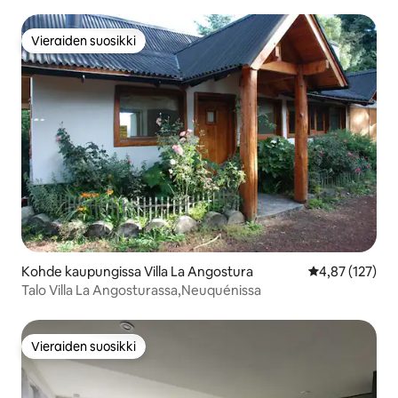
Vieraiden suosikki
Vieraiden suosikki
Kohde kaupungissa Villa La Angostura
Keskimääräinen
4,87 (127)
Talo Villa La Angosturassa,Neuquénissa
Vieraiden suosikki
Vieraiden suosikki