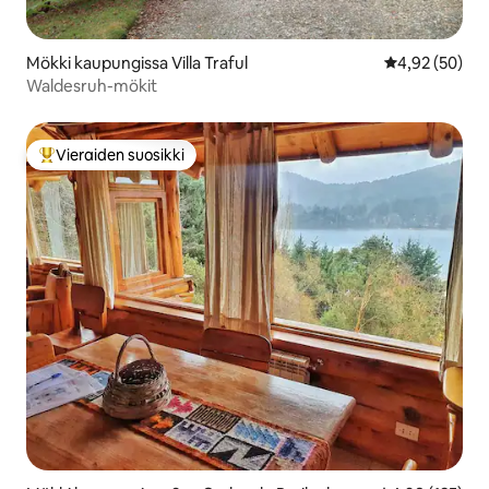
Mökki kaupungissa Villa Traful
Keskimääräine
4,92 (50)
Waldesruh-mökit
Vieraiden suosikki
Vieraiden suosikkien parhaimmistoa