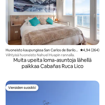
Huoneisto kaupungissa San Carlos de Bariloc
Keskimääräinen
4,94 (264)
he
Viihtyisä huoneisto Nahuel Huapin rannalla.
Muita upeita loma-asuntoja lähellä
paikkaa Cabañas Ruca Lico
Vieraiden suosikki
Vieraiden suosikki