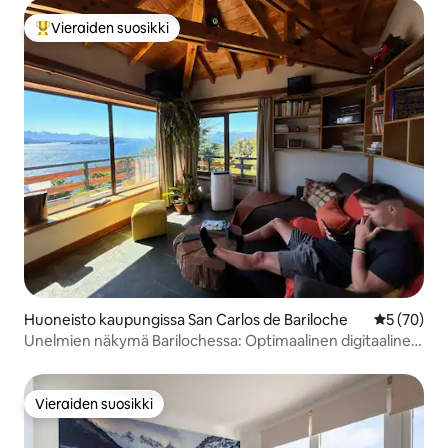
Vieraiden suosikki
Vieraiden suosikkien parhaimmistoa
Huoneisto kaupungissa San Carlos de Bariloche
Keskimäärä
5 (70)
Unelmien näkymä Barilochessa: Optimaalinen digitaalinen
nomadi.
Vieraiden suosikki
Vieraiden suosikki