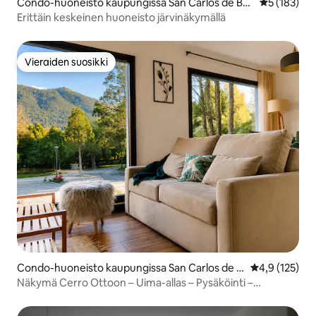
Condo-huoneisto kaupungissa San Carlos de Bar
Keskimääräi
5 (183)
iloche
Erittäin keskeinen huoneisto järvinäkymällä
Vieraiden suosikki
Vieraiden suosikki
Condo-huoneisto kaupungissa San Carlos de B
Keskimääräine
4,9 (125)
ariloche
Näkymä Cerro Ottoon – Uima-allas – Pysäköinti –
Lemmikkiystävällinen