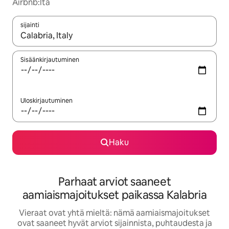
Airbnb:ltä
sijainti
Kun tulokset ovat saatavilla, navigoi ylös- ja alas-nuolinäppäimi
Sisäänkirjautuminen
Uloskirjautuminen
Haku
Parhaat arviot saaneet
aamiaismajoitukset paikassa Kalabria
Vieraat ovat yhtä mieltä: nämä aamiaismajoitukset
ovat saaneet hyvät arviot sijainnista, puhtaudesta ja