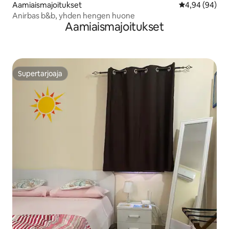
Aamiaismajoitukset
Keskimääräine
4,94 (94)
Anirbas b&b, yhden hengen huone
Aamiaismajoitukset
Supertarjoaja
Supertarjoaja