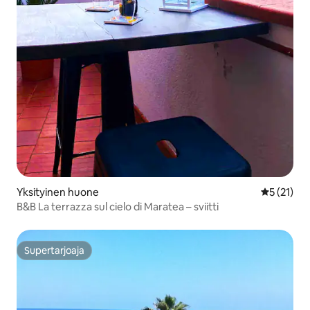
Yksityinen huone
Keskimäärä
5 (21)
B&B La terrazza sul cielo di Maratea – sviitti
Supertarjoaja
Supertarjoaja