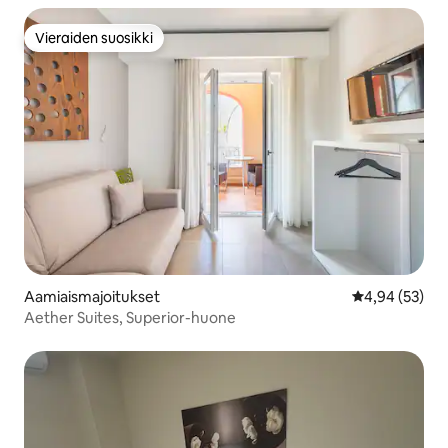
Vieraiden suosikki
Vieraiden suosikki
Aamiaismajoitukset
Keskimääräine
4,94 (53)
Aether Suites, Superior-huone