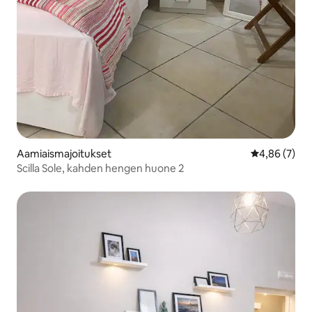
Aamiaismajoitukset
Keskimääräin
4,86 (7)
Scilla Sole, kahden hengen huone 2