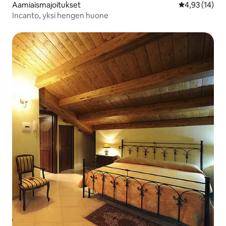
Aamiaismajoitukset
Keskimääräine
4,93 (14)
Incanto, yksi hengen huone