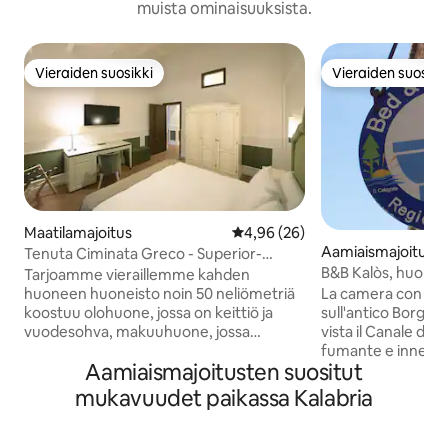
muista ominaisuuksista.
Vieraiden suosikki
Vieraiden suosikk
Vieraiden suosikki
Vieraiden suosikk
Maatilamajoitus
Keskimääräinen arvio 4,96/5, 2
4,96 (26)
Aamiaismajoituks
Tenuta Ciminata Greco - Superior-
huoneisto
B&B Kalòs, huone 
Tarjoamme vieraillemme kahden
huoneen huoneisto noin 50 neliömetriä
La camera con balc
koostuu olohuone, jossa on keittiö ja
sull'antico Borgo 
vuodesohva, makuuhuone, jossa
vista il Canale di Sic
parivuode ja mahdollisesti ylimääräinen
fumante e innevat
Aamiaismajoitusten suositut
yhden hengen vuode, ja oma
completo in camer
kylpyhuone suihkulla. Huoneistossa on
ha: aria condizion
mukavuudet paikassa Kalabria
keittiö (kaikkineen), jossa on tervetullut
minifrigor, un arm
vesipullo, kylmä / lämmin ilmastointi,
tavolino ribaltabile
ilmainen WiFi, taulutelevisio, kylpyamme
comodini dono inser