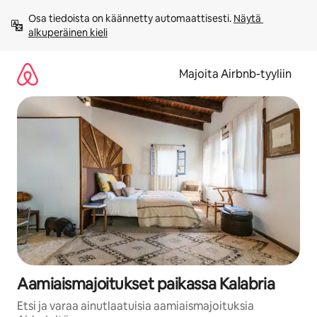
Jätä
Osa tiedoista on käännetty automaattisesti. 
Näytä 
sisältö
alkuperäinen kieli
väliin
Majoita Airbnb-tyyliin
Aamiaismajoitukset paikassa Kalabria
Etsi ja varaa ainutlaatuisia aamiaismajoituksia