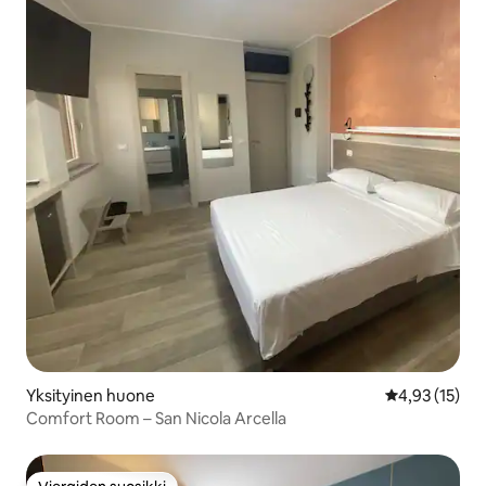
Yksityinen huone
Keskimääräine
4,93 (15)
Comfort Room – San Nicola Arcella