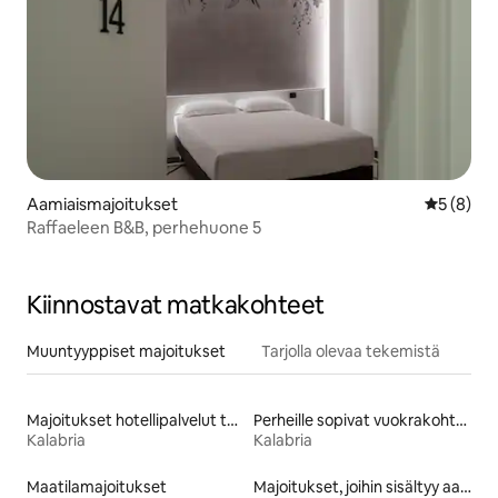
Aamiaismajoitukset
Keskimäär
5 (8)
Raffaeleen B&B, perhehuone 5
Kiinnostavat matkakohteet
Muuntyyppiset majoitukset
Tarjolla olevaa tekemistä
Majoitukset hotellipalvelut tarjoavissa huoneistoissa
Perheille sopivat vuokrakohteet
Kalabria
Kalabria
Maatilamajoitukset
Majoitukset, joihin sisältyy aamiainen