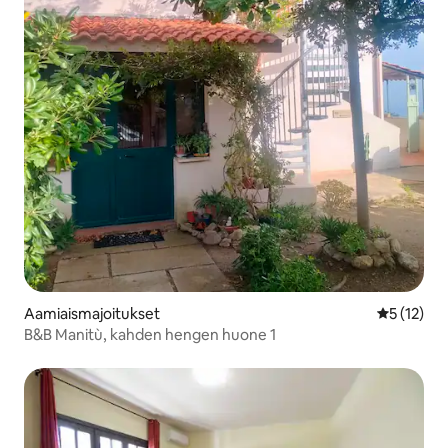
Aamiaismajoitukset
Keskimäärä
5 (12)
B&B Manitù, kahden hengen huone 1