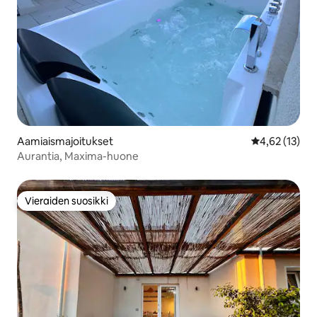
Aamiaismajoitukset
Keskimääräine
4,62 (13)
Aurantia, Maxima-huone
Vieraiden suosikki
Vieraiden suosikki