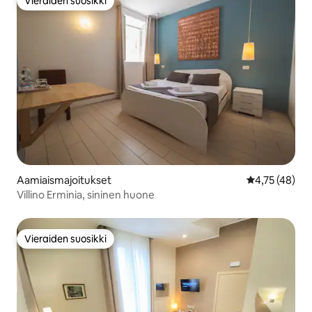
Vieraiden suosikki
Vieraiden suosikki
Aamiaismajoitukset
Keskimääräine
4,75 (48)
Villino Erminia, sininen huone
Vieraiden suosikki
Vieraiden suosikki