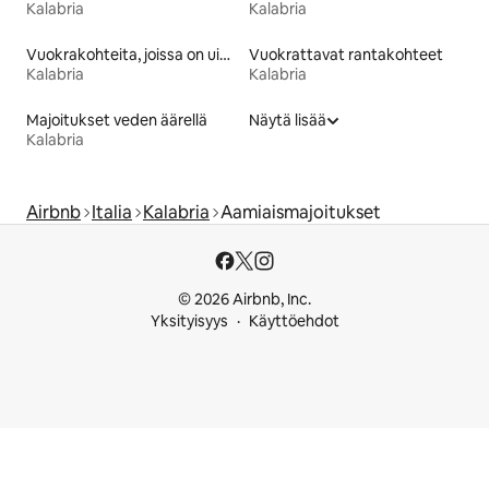
Kalabria
Kalabria
Vuokrakohteita, joissa on uima-allas
Vuokrattavat rantakohteet
Kalabria
Kalabria
Majoitukset veden äärellä
Näytä lisää
Kalabria
Airbnb
Italia
Kalabria
Aamiaismajoitukset
© 2026 Airbnb, Inc.
Yksityisyys
Käyttöehdot