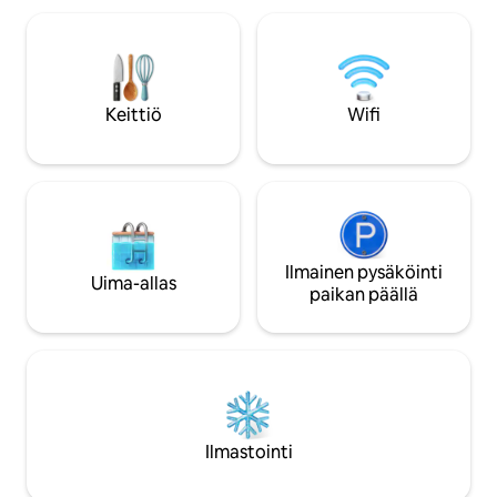
ja liinavaatteet, suihku shampoo /
letto, è una camer
saippua, suihkulakit, tohvelit
accogliente . Non 
(pyynnöstä), hiustenkuivaaja ja
letti o culle. il let
tallelokero. Huoneisto sijaitsee sisällä
matrimoniale, oppu
historiallinen kartano 700, jossa voit
letti singoli.
Keittiö
Wifi
vierailla vanha mylly, historiallinen kirjasto
ja perheen kappeli. Buffetaamiainen
makealla ja suolaisella ruoalla tarjoillaan
kauniilla sisäpihalla tai muinaisen myllyn
säiliöiden aulassa, tyylikkäästi
remontoituna. Voit myös käyttää uima-
allasta porealtaalla, jota ympäröivät
maalliset oliivitarhat. Huoneisto on vain
Ilmainen pysäköinti
Uima-allas
muutaman minuutin päässä, autolla,
paikan päällä
rannalla Rossano, kaupungin
keskustassa ja kaunis vanha kaupunki!
Ilmastointi