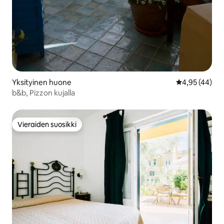
Yksityinen huone
Keskimääräine
4,95 (44)
b&b, Pizzon kujalla
Vieraiden suosikki
Vieraiden suosikki