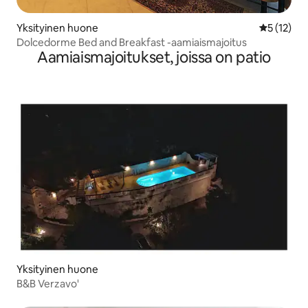
Yksityinen huone
Keskimäärä
5 (12)
Dolcedorme Bed and Breakfast -aamiaismajoitus
Aamiaismajoitukset, joissa on patio
Yksityinen huone
B&B Verzavo'