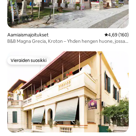
Aamiaismajoitukset
Keskimääräinen
4,69 (160)
B&B Magna Grecia, Kroton – Yhden hengen huone, jossa
on...
Vieraiden suosikki
Vieraiden suosikki