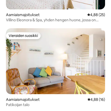
Aamiaismajoitukset
Keskimääräine
4,88 (25)
Villino Eleonora & Spa, yhden hengen huone, jossa on
parveke...
Vieraiden suosikki
Vieraiden suosikki
Aamiaismajoitukset
Keskimääräine
4,88 (16)
Patikoijan talo