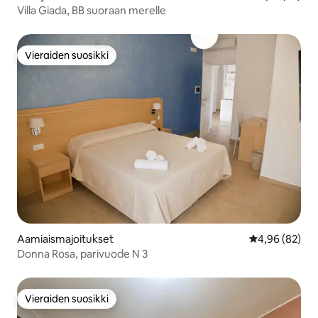
Villa Giada, BB suoraan merelle
Vieraiden suosikki
Vieraiden suosikki
Aamiaismajoitukset
Keskimääräine
4,96 (82)
Donna Rosa, parivuode N 3
Vieraiden suosikki
Vieraiden suosikki