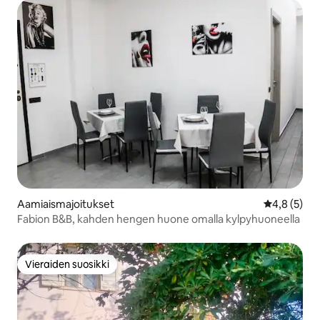
Aamiaismajoitukset
Keskimääräi
4,8 (5)
Fabion B&B, kahden hengen huone omalla kylpyhuoneella
Vieraiden suosikki
Vieraiden suosikki