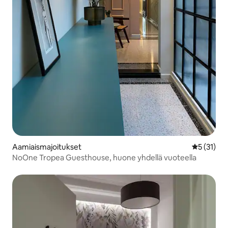
Aamiaismajoitukset
Keskimäärä
5 (31)
NoOne Tropea Guesthouse, huone yhdellä vuoteella