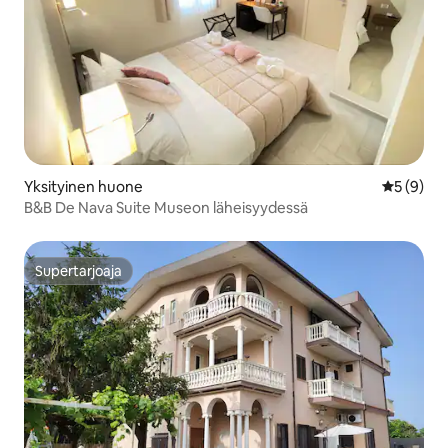
Yksityinen huone
Keskimäär
5 (9)
B&B De Nava Suite Museon läheisyydessä
Supertarjoaja
Supertarjoaja