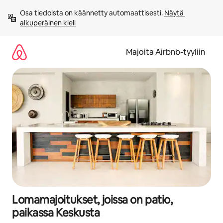
Jätä
Osa tiedoista on käännetty automaattisesti. 
Näytä 
sisältö
alkuperäinen kieli
väliin
Majoita Airbnb-tyyliin
Lomamajoitukset, joissa on patio,
paikassa Keskusta