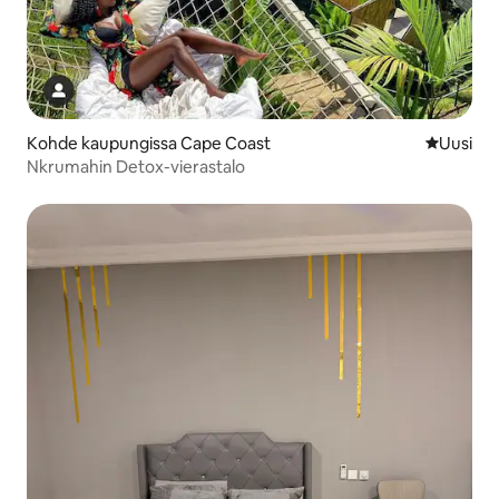
Kohde kaupungissa Cape Coast
Uusi maja
Uusi
Nkrumahin Detox-vierastalo