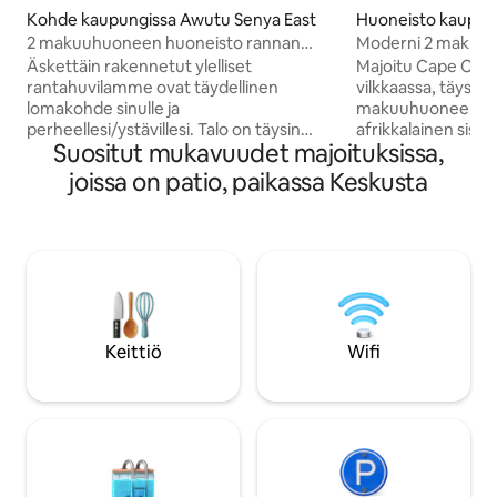
Kohde kaupungissa Awutu Senya East
Huoneisto kaupun
Coast
2 makuuhuoneen huoneisto rannan
Moderni 2 makuu
edustalla
afrikkalaisella tu
Äskettäin rakennetut ylelliset
Majoitu Cape Coas
rantahuvilamme ovat täydellinen
vilkkaassa, täysin
lomakohde sinulle ja
makuuhuoneen huo
perheellesi/ystävillesi. Talo on täysin
afrikkalainen sisus
Suositut mukavuudet majoituksissa,
kalustettu, ja siinä on kaikki mukavuudet.
mukavuudet. Uud
Meillä on 2 ja 3 makuuhuoneen huviloita,
ensimmäisessä ker
joissa on patio, paikassa Keskusta
ja niissä kaikissa on yksityinen uima-allas.
tyylikäs tila tarjoa
Meillä on paikan päällä hovimestari, joka
yhdistelmän kultt
huolehtii kaikista tarpeistasi. Huoneidesi
Mukana 2 makuuhu
siivoukseen on myös saatavilla
kylpyhuone, sähkö, 
siivouspalvelu. Lomakeskuksessamme
Vierailetpa sitten 
on myös ravintola, josta voit tilata
ajalla tai pidemmäk
ruokaa. Jos haluat keittiömestarin
rakastamaan aitoa 
valmistavan sinulle erityisaterioita, siitä
tunnelmaa, mukav
Keittiö
Wifi
voidaan keskustella yksityiskohtaisesti
helppoa pääsyä ka
saapuessasi.
Coastilla on tarjota