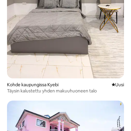
Kohde kaupungissa Kyebi
Uusi maja
Uusi
Täysin kalustettu yhden makuuhuoneen talo