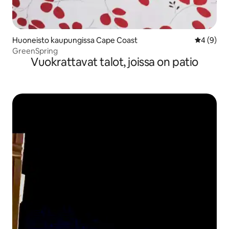
Huoneisto kaupungissa Cape Coast
Keskimäär
4 (9)
GreenSpring
Vuokrattavat talot, joissa on patio