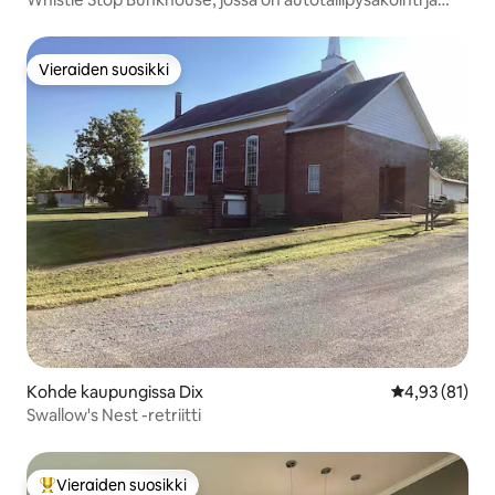
patio
Vieraiden suosikki
Vieraiden suosikki
Kohde kaupungissa Dix
Keskimääräine
4,93 (81)
Swallow's Nest -retriitti
Vieraiden suosikki
Vieraiden suosikkien parhaimmistoa