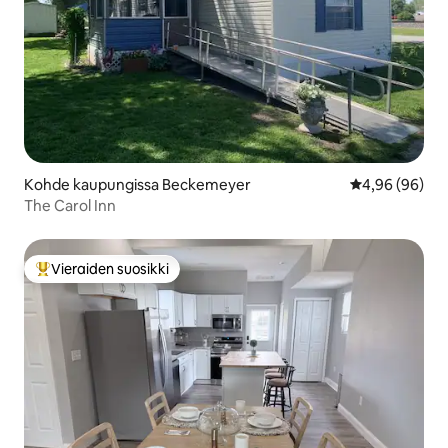
Kohde kaupungissa Beckemeyer
Keskimääräine
4,96 (96)
The Carol Inn
Vieraiden suosikki
Vieraiden suosikkien parhaimmistoa