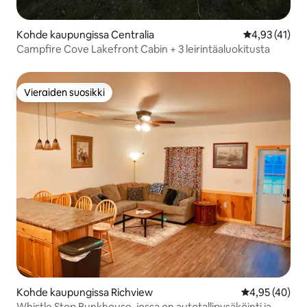
Kohde kaupungissa Centralia
Keskimääräine
4,93 (41)
Campfire Cove Lakefront Cabin + 3 leirintäaluokitusta
Vieraiden suosikki
Vieraiden suosikki
Kohde kaupungissa Richview
Keskimääräine
4,95 (40)
Whistle Stop Bunkhouse, jossa on autotallipysäköinti ja