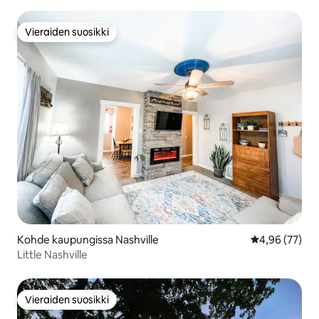
Vieraiden suosikki
Vieraiden suosikki
Kohde kaupungissa Nashville
Keskimääräine
4,96 (77)
Little Nashville
Vieraiden suosikki
Vieraiden suosikki