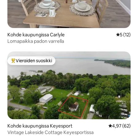
Kohde kaupungissa Carlyle
Keskimäärä
5 (12)
Lomapaikka padon varrella
Vieraiden suosikki
Vieraiden suosikkien parhaimmistoa
Kohde kaupungissa Keyesport
Keskimääräine
4,97 (62)
Vintage Lakeside Cottage Keyesportissa