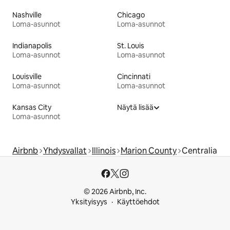
Nashville
Chicago
Loma-asunnot
Loma-asunnot
Indianapolis
St. Louis
Loma-asunnot
Loma-asunnot
Louisville
Cincinnati
Loma-asunnot
Loma-asunnot
Kansas City
Näytä lisää
Loma-asunnot
Airbnb
Yhdysvallat
Illinois
Marion County
Centralia
© 2026 Airbnb, Inc.
Yksityisyys
Käyttöehdot