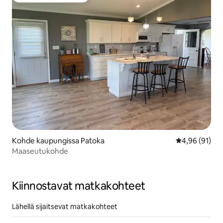
Kohde kaupungissa Patoka
Keskimääräine
4,96 (91)
Maaseutukohde
Kiinnostavat matkakohteet
Lähellä sijaitsevat matkakohteet