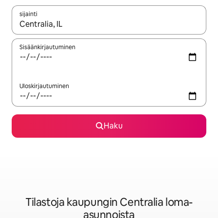
sijainti
Kun tulokset ovat saatavilla, navigoi ylös- ja alas-nuolinäppäimi
Sisäänkirjautuminen
Uloskirjautuminen
Haku
Tilastoja kaupungin Centralia loma-
asunnoista