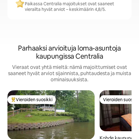
Paikassa Centralia majoitukset ovat saaneet
vierailta hyvät arviot – keskimäärin 4,8/5.
Parhaaksi arvioituja loma-asuntoja
kaupungissa Centralia
Vieraat ovat yhtä mieltä: nämä majoittumiset ovat
saaneet hyvät arviot sijainnista, puhtaudesta ja muista
ominaisuuksista.
Vieraiden suosikki
Vieraiden suosikk
Vieraiden suosikkien parhaimmistoa
Vieraiden suosikk
Kohde kaupungissa