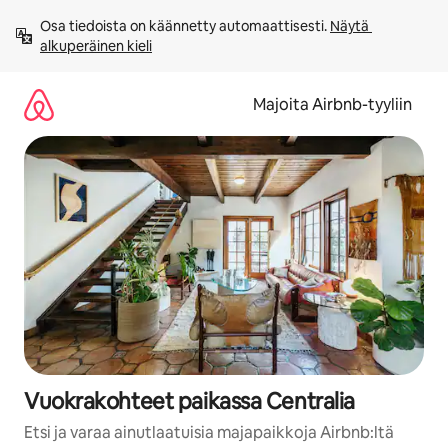
Jätä
Osa tiedoista on käännetty automaattisesti. 
Näytä 
sisältö
alkuperäinen kieli
väliin
Majoita Airbnb-tyyliin
Vuokrakohteet paikassa Centralia
Etsi ja varaa ainutlaatuisia majapaikkoja Airbnb:ltä