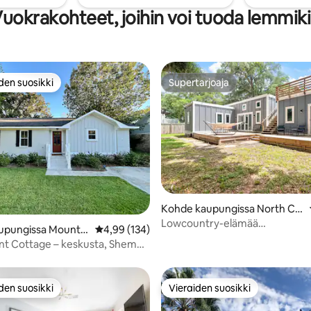
lle.
Ihanteellinen romanttisille lomill
uokrakohteet, joihin voi tuoda lemmik
hauskoille perhematkoille.
den suosikki
Supertarjoaja
n suosikkien parhaimmistoa
Supertarjoaja
Kohde kaupungissa North Ch
arleston
Lowcountry-elämää
,9/5, 420 arvostelua
upungissa Mount P
Keskimääräinen arvio 4,99/5, 134 arvostelua
4,99 (134)
(lemmikkiystävällinen)
nt Cottage – keskusta, Shem
rannat
den suosikki
Vieraiden suosikki
n suosikkien parhaimmistoa
Vieraiden suosikki