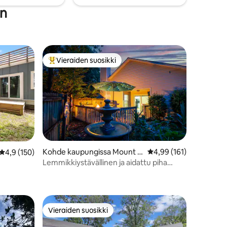
WiFi*
e tai
in
Vieraiden suosikki
Vieraiden suosikkien parhaimmistoa
Kohde kaupungissa Mount Pl
Keskimääräinen arvio 4
4,99 (161)
Keskimääräinen arvio 4,9/5, 150 arvostelua
4,9 (150)
easant
Lemmikkiystävällinen ja aidattu piha
lähellä rantoja ja keskustaa!
Vieraiden suosikki
Vieraiden suosikki