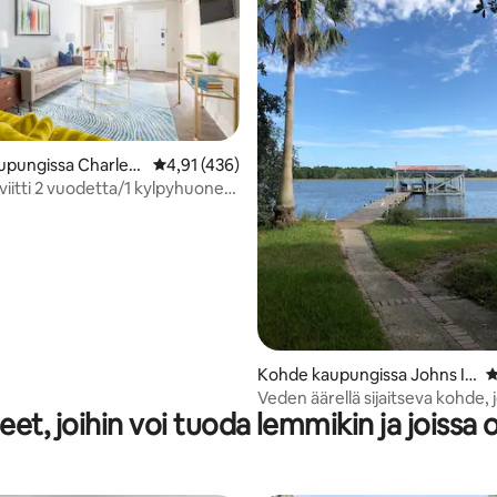
91/5, 205 arvostelua
upungissa Charlest
Keskimääräinen arvio 4,91/5, 436 arvostelua
4,91 (436)
iitti 2 vuodetta/1 kylpyhuone,
ervetulleita + pysäköinti
Kohde kaupungissa Johns Isl
K
and
Veden äärellä sijaitseva kohde, 
t, joihin voi tuoda lemmikin ja joissa 
syväsatama Stono-joella!