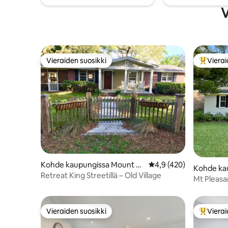
ja opettaji
palkinnon, ja se on ihanteellinen aidon
V
Charleston-kokemuksen saamiseen.
Vieraiden suosikki
Vierai
Vieraiden suosikki
Vieraide
Kohde kaupungissa Mount Pl
Keskimääräinen arvio 4
4,9 (420)
Kohde ka
easant
Retreat King Streetillä – Old Village
leasant
Mt Pleasa
Creek ja 
Vieraiden suosikki
Vierai
Vieraiden suosikki
Vieraide