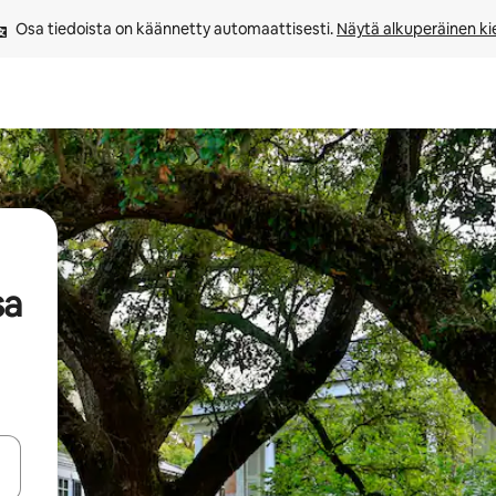
Osa tiedoista on käännetty automaattisesti. 
Näytä alkuperäinen kie
sa
-nuolinäppäimillä tai tutustu koskettamalla tai pyyhkäisemällä.