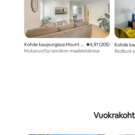
Kohde kaupungissa Mount P
Keskimääräinen arvio 4,
4,91 (205)
Kohde ka
leasant
on
Mukavuutta rannikon maalaistalossa
Redbud-sv
lemmikit t
Vuokrakohtee