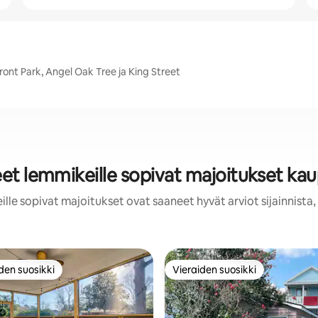
ont Park, Angel Oak Tree ja King Street
eet lemmikeille sopivat majoitukset ka
lle sopivat majoitukset ovat saaneet hyvät arviot sijainnista
den suosikki
Vieraiden suosikki
n suosikkien parhaimmistoa
Vieraiden suosikki