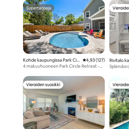
Supertarjoaja
Vieraide
Supertarjoaja
Vieraide
Kohde kaupungissa Park Cir
Keskimääräinen arvio 4,
4,93 (127)
Rivitalo 
cle
harleston
4 makuuhuoneen Park Circle Retreat -
Splendoro
kohde, jossa on uima-allas!
Vieraiden suosikki
Vieraide
Vieraiden suosikki
Vieraide