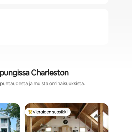
upungissa Charleston
, puhtaudesta ja muista ominaisuuksista.
Kohde ka
Vieraiden suosikki
Viera
Vieraiden suosikkien parhaimmistoa
Vieraid
land
Palm Key 
Lue enne
varmistaa