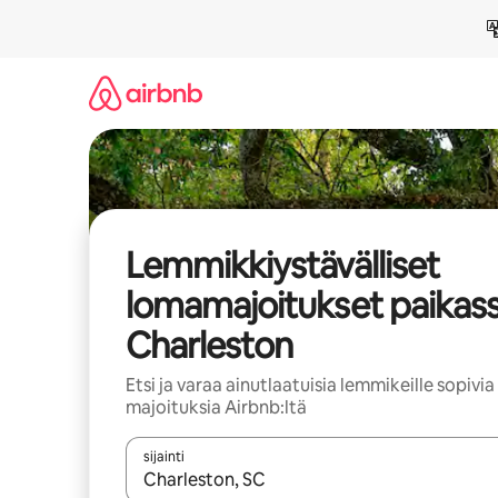
Jätä
sisältö
väliin
Lemmikkiystävälliset
lomamajoitukset paikas
Charleston
Etsi ja varaa ainutlaatuisia lemmikeille sopivia
majoituksia Airbnb:ltä
sijainti
Kun tulokset ovat saatavilla, navigoi ylös- ja alas