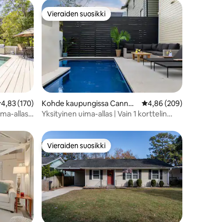
Vieraiden suosikki
Vieraiden suosikki
eskimääräinen arvio 4,83/5, 170 arvostelua
4,83 (170)
Kohde kaupungissa Cannon
Keskimääräinen arvio 4
4,86 (209)
borough/ Elliottborough
ma-allas –
Yksityinen uima-allas | Vain 1 korttelin
etta
päässä Kingistä | Sundance
Vieraiden suosikki
Vieraiden suosikki