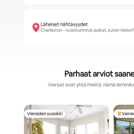
Läheiset nähtävyydet
Charleston – suosituimmat paikat, kuten Waterfr
Parhaat arviot saan
Vieraat ovat yhtä mieltä: nämä lemmikei
Vieraiden suosikki
Vierai
Vieraiden suosikki
Vieraide