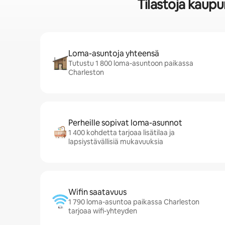
Tilastoja kaup
Loma-asuntoja yhteensä
Tutustu 1 800 loma-asuntoon paikassa
Charleston
Perheille sopivat loma-asunnot
1 400 kohdetta tarjoaa lisätilaa ja
lapsiystävällisiä mukavuuksia
Wifin saatavuus
1 790 loma-asuntoa paikassa Charleston
tarjoaa wifi-yhteyden