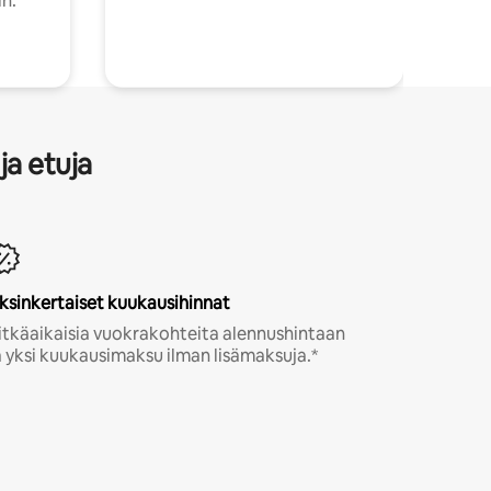
in.
ja etuja
ksinkertaiset kuukausihinnat
itkäaikaisia vuokrakohteita alennushintaan
a yksi kuukausimaksu ilman lisämaksuja.*