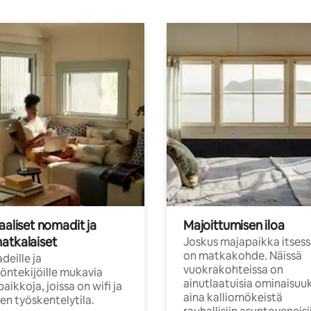
aaliset nomadit ja
Majoittumisen iloa
atkalaiset
Joskus majapaikka itses
on matkakohde. Näissä
eille ja
vuokrakohteissa on
öntekijöille mukavia
ainutlaatuisia ominaisuu
aikkoja, joissa on wifi ja
aina kalliomökeistä
inen työskentelytila.