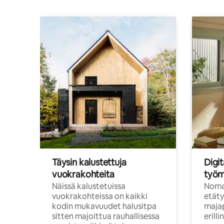
Täysin kalustettuja
Digit
vuokrakohteita
työm
Näissä kalustetuissa
Nomad
vuokrakohteissa on kaikki
etäty
kodin mukavuudet halusitpa
majap
sitten majoittua rauhallisessa
erill