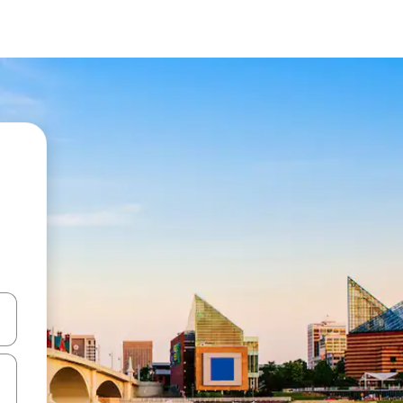
-nuolinäppäimillä tai tutustu koskettamalla tai pyyhkäisemällä.