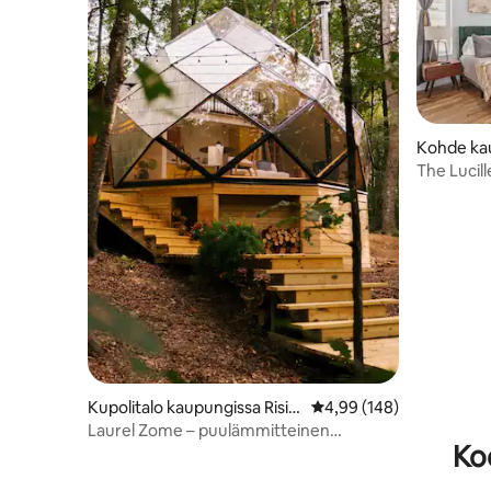
Kohde kau
e
The Lucil
Kupolitalo kaupungissa Risin
Keskimääräinen arvio 4,
4,99 (148)
g Fawn
Laurel Zome – puulämmitteinen
Ko
japanilainen kylpytynnyri