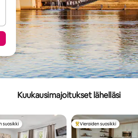
Kuukausimajoitukset lähelläsi
n suosikki
Vieraiden suosikki
n suosikki
Vieraiden suosikkien parhaimm