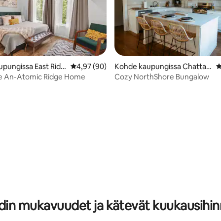
pungissa East Ridg
Keskimääräinen arvio 4,97/5, 90 arvostelua
4,97 (90)
Kohde kaupungissa Chattan
K
ooga
le An-Atomic Ridge Home
Cozy NorthShore Bungalow
99/5, 148 arvostelua
din mukavuudet ja kätevät kuukausihin