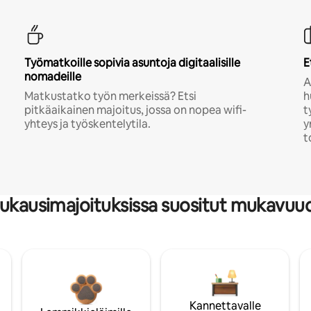
Työmatkoille sopivia asuntoja digitaalisille
E
nomadeille
A
Matkustatko työn merkeissä? Etsi
h
pitkäaikainen majoitus, jossa on nopea wifi-
t
yhteys ja työskentelytila.
y
t
ukausimajoituksissa suositut mukavuu
Kannettavalle