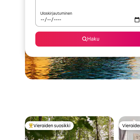
Uloskirjautuminen
Haku
Vieraiden suosikki
Vieraide
Vieraiden suosikkien parhaimmistoa
Vieraide