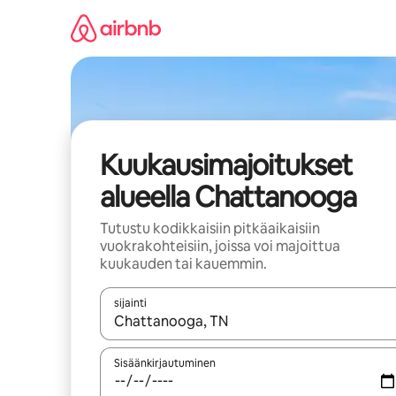
Jätä
sisältö
väliin
Kuukausimajoitukset
alueella Chattanooga
Tutustu kodikkaisiin pitkäaikaisiin
vuokrakohteisiin, joissa voi majoittua
kuukauden tai kauemmin.
sijainti
Kun tulokset ovat saatavilla, navigoi ylös- ja alas
Sisäänkirjautuminen