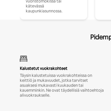
vuoristomökissä tai
kätevässä
kaupunkiasunnossa.
Pidempi
Kalustetut vuokrakohteet
Täysin kalustetuissa vuokrakohteissa on
keittiö ja mukavuudet, jotka tarvitset
asuaksesi mukavasti kuukauden tai
kauemminkin. Ne ovat täydellisiä vaihtoehtoja
alivuokraukselle.