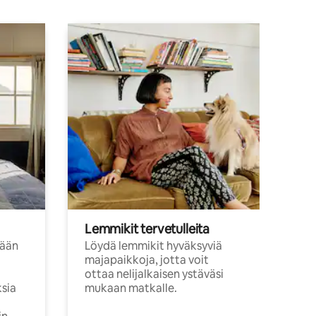
Lemmikit tervetulleita
sään
Löydä lemmikit hyväksyviä
majapaikkoja, jotta voit
ottaa nelijalkaisen ystäväsi
ksia
mukaan matkalle.