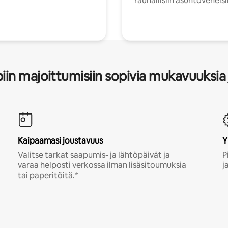
rauhallisiin asuntoveneisi
in majoittumisiin sopivia mukavuuksia 
Kaipaamasi joustavuus
Y
Valitse tarkat saapumis- ja lähtöpäivät ja
P
varaa helposti verkossa ilman lisäsitoumuksia
j
tai paperitöitä.*