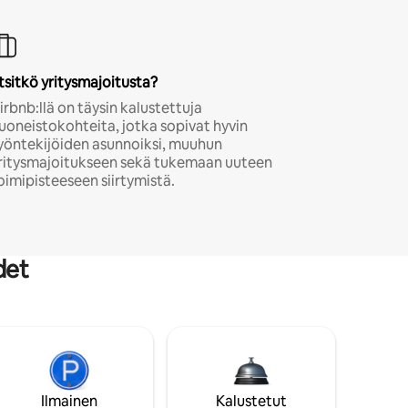
tsitkö yritysmajoitusta?
irbnb:llä on täysin kalustettuja
uoneistokohteita, jotka sopivat hyvin
yöntekijöiden asunnoiksi, muuhun
ritysmajoitukseen sekä tukemaan uuteen
oimipisteeseen siirtymistä.
det
Ilmainen
Kalustetut