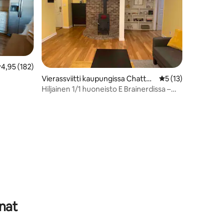
eskimääräinen arvio 4,95/5, 182 arvostelua
4,95 (182)
Vierassviitti kaupungissa Chattan
Keskimääräinen arv
5 (13)
ooga
Hiljainen 1/1 huoneisto E Brainerdissa –
sopii hyvin pitkäaikaisiin majoittumisiin
nat