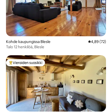
Kohde kaupungissa Blesle
Keskimääräine
4,89 (72)
Talo 12 henkilöä, Blesle
Vieraiden suosikki
Vieraiden suosikkien parhaimmistoa