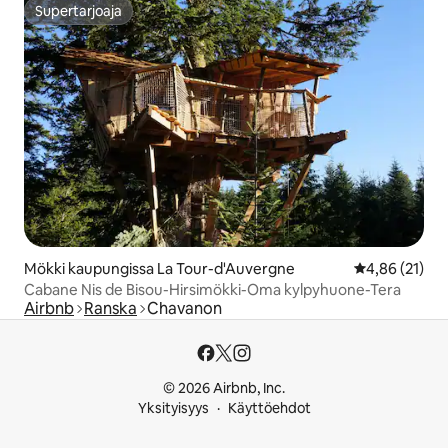
Supertarjoaja
Supertarjoaja
Mökki kaupungissa La Tour-d'Auvergne
Keskimääräine
4,86 (21)
Cabane Nis de Bisou-Hirsimökki-Oma kylpyhuone-Tera
Airbnb
Ranska
Chavanon
© 2026 Airbnb, Inc.
Yksityisyys
Käyttöehdot