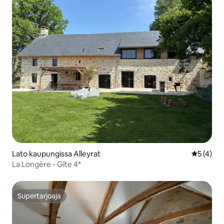
Lato kaupungissa Alleyrat
Keskimäär
5 (4)
La Longère - Gîte 4*
Supertarjoaja
Supertarjoaja