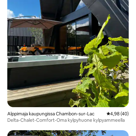
Alppimaja kaupungissa Chambon-sur-Lac
Keskimääräine
4,98 (40)
Delta-Chalet-Comfort-Oma kylpyhuone kylpyammeella