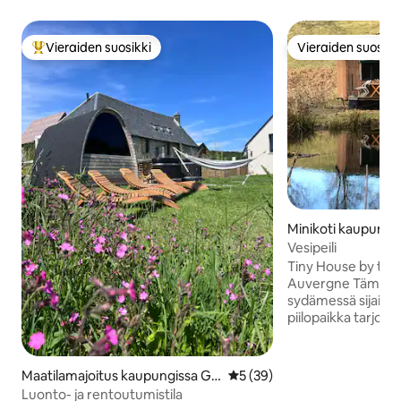
Vieraiden suosikki
Vieraiden suosikk
Vieraiden suosikkien parhaimmistoa
Vieraiden suosikk
Minikoti kaupungis
Vesipeili
Tiny House by the
Auvergne Tämä Auvergnen maaseudun
sydämessä sijaitsev
piilopaikka tarjoaa 
uppoutumisen luo
maailmassa. Yksit
päin oleva minital
Maatilamajoitus kaupungissa Ge
Keskimääräinen arvio 5/5, 3
5 (39)
hidastamaan vauhti
lles
Luonto- ja rentoutumistila