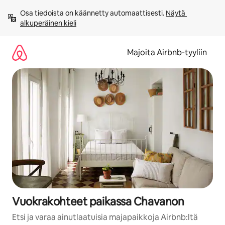
Jätä
Osa tiedoista on käännetty automaattisesti. 
Näytä 
sisältö
alkuperäinen kieli
väliin
Majoita Airbnb-tyyliin
Vuokrakohteet paikassa Chavanon
Etsi ja varaa ainutlaatuisia majapaikkoja Airbnb:ltä