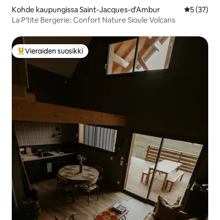
Kohde kaupungissa Saint-Jacques-d'Ambur
Keskimäärä
5 (37)
La P'tite Bergerie: Confort Nature Sioule Volcans
Vieraiden suosikki
Vieraiden suosikkien parhaimmistoa