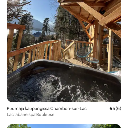
Puumaja kaupungissa Chambon-sur-Lac
Keskimäär
5 (6)
Lac 'abane spa'Bubleuse