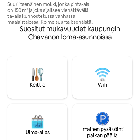
veden lyömisen tu
Suuri itsenäinen mökki, jonka pinta-ala
yksi parivuode ja 
on 150 m² ja joka sijaitsee viehättävällä
vuode. Aivan ulkon
tavalla kunnostetussa vanhassa
nuotiopaikka. Kala
maalaistalossa. Kolme suurta itsenäistä
voivat nauttia yks
Suositut mukavuudet kaupungin
makuuhuonetta, yksi kahden hengen
Seesteisyyttä ja s
huone, jokaisessa on oma suihkutila.
Chavanon loma-asunnoissa
sydämessä
Asuintila, jossa on täysin varustettu
keittiö, takka, biljardipöytä ja TV. Koko
paikka on kunnostettu
ympäristöystävällisillä materiaaleilla.
Ensiluokkaiset mukavuudet. Yksityinen
puutarha, pohjoismainen kylpy, kylmä
kylpy, lasisauna näköalalla ja
petankkikenttä: todellinen rentouttava
Keittiö
Wifi
pesä Auvergnen maaseudulla,
vierekkäin asunnossamme ilman vis-à-
vis.
Ilmainen pysäköinti
Uima-allas
paikan päällä