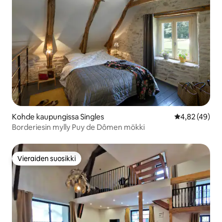
Kohde kaupungissa Singles
Keskimääräine
4,82 (49)
Borderiesin mylly Puy de Dômen mökki
Vieraiden suosikki
Vieraiden suosikki