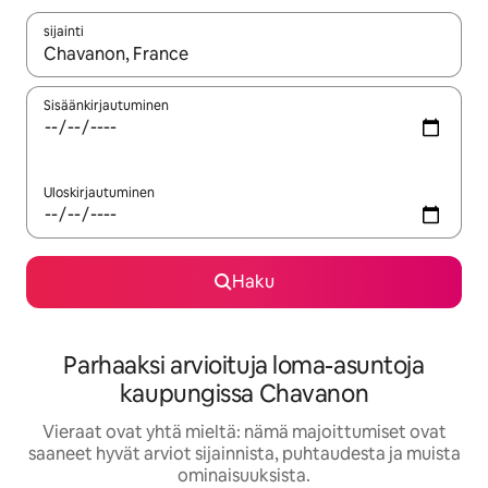
sijainti
Kun tulokset ovat saatavilla, navigoi ylös- ja alas-nuolinäppäimi
Sisäänkirjautuminen
Uloskirjautuminen
Haku
Parhaaksi arvioituja loma-asuntoja
kaupungissa Chavanon
Vieraat ovat yhtä mieltä: nämä majoittumiset ovat
saaneet hyvät arviot sijainnista, puhtaudesta ja muista
ominaisuuksista.