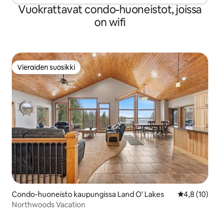
Vuokrattavat condo-huoneistot, joissa
on wifi
Vieraiden suosikki
Vieraiden suosikki
Condo-huoneisto kaupungissa Land O' Lakes
Keskimääräin
4,8 (10)
Northwoods Vacation