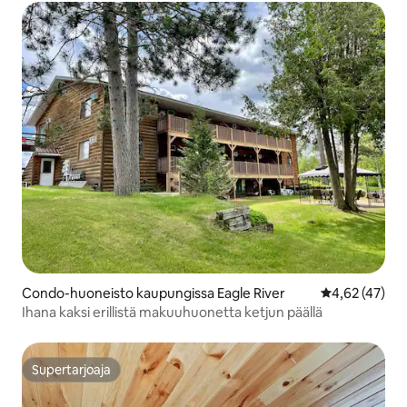
Condo-huoneisto kaupungissa Eagle River
Keskimääräine
4,62 (47)
Ihana kaksi erillistä makuuhuonetta ketjun päällä
Supertarjoaja
Supertarjoaja