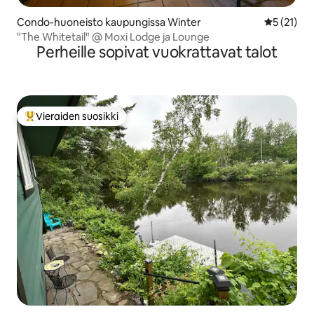
Condo-huoneisto kaupungissa Winter
Keskimäärä
5 (21)
"The Whitetail" @ Moxi Lodge ja Lounge
Perheille sopivat vuokrattavat talot
Vieraiden suosikki
Vieraiden suosikkien parhaimmistoa