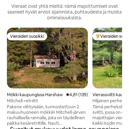
Vieraat ovat yhtä mieltä: nämä majoittumiset ovat
saaneet hyvät arviot sijainnista, puhtaudesta ja muista
ominaisuuksista.
Vieraiden suosikki
Vieraiden suosi
Vieraiden suosikki
Vieraiden suosik
Mökki kaupungissa Harshaw
Keskimääräinen arvio 4,81/5, 13
4,81 (139)
Vierassviitti kaupu
nelander
Mitchell-retriitti
Hiljainen perhesviit
järviä ja polkuja
Pakene viihtyisään, kunnostettuun 2
Tämä perhekokoine
makuuhuoneen mökkiin Mitchell-järven
sviitti, jossa on er
rauhallisella rannalla, joka on täydellinen
majoittajan viereis
paikka kesäretriitille. Nauti
kaikki kodin muka
auringonlaskuista tilavalta takapihalta,
päässä Minocquasta