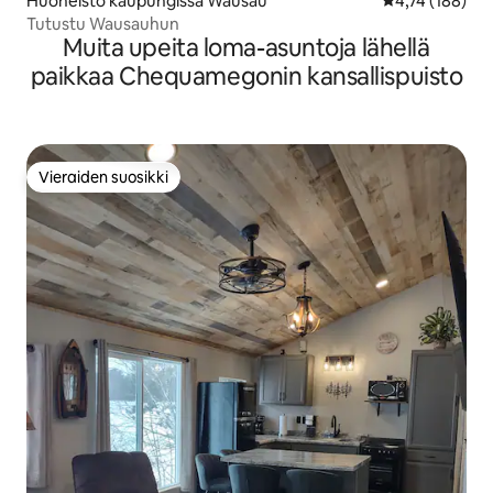
Huoneisto kaupungissa Wausau
Keskimääräinen
4,74 (188)
Tutustu Wausauhun
Muita upeita loma-asuntoja lähellä
paikkaa Chequamegonin kansallispuisto
Vieraiden suosikki
Vieraiden suosikki