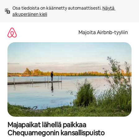
Jätä
Osa tiedoista on käännetty automaattisesti. 
Näytä 
sisältö
alkuperäinen kieli
väliin
Majoita Airbnb-tyyliin
Majapaikat lähellä paikkaa
Chequamegonin kansallispuisto