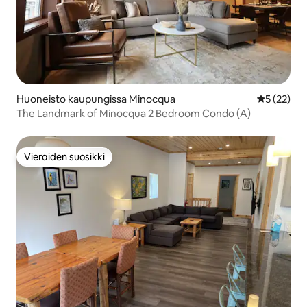
Huoneisto kaupungissa Minocqua
Keskimäärä
5 (22)
The Landmark of Minocqua 2 Bedroom Condo (A)
Vieraiden suosikki
Vieraiden suosikki