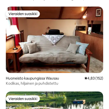
Vieraiden suosikki
Vieraiden suosikki
Huoneisto kaupungissa Wausau
Keskimääräinen
4,83 (152)
Kodikas, hiljainen ja puhdistettu
Vieraiden suosikki
Vieraiden suosikki