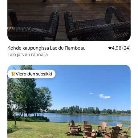
Kohde kaupungissa Lac du Flambeau
Keskimääräine
4,96 (24)
Talo järven rannalla
Vieraiden suosikki
Vieraiden suosikkien parhaimmistoa