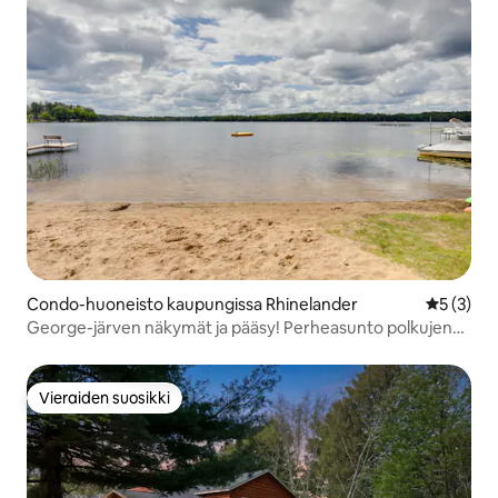
Condo-huoneisto kaupungissa Rhinelander
Keskimäär
5 (3)
George-järven näkymät ja pääsy! Perheasunto polkujen
lähellä
Vieraiden suosikki
Vieraiden suosikki