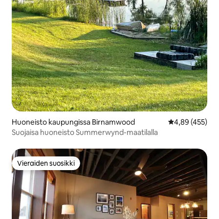
Huoneisto kaupungissa Birnamwood
Keskimääräinen
4,89 (455)
Suojaisa huoneisto Summerwynd-maatilalla
Vieraiden suosikki
Vieraiden suosikki