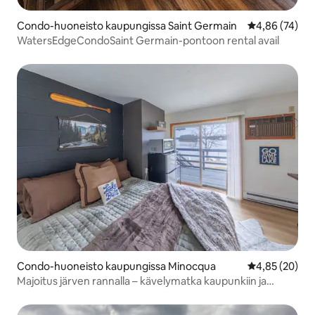
Condo-huoneisto kaupungissa Saint Germain
Keskimääräine
4,86 (74)
WatersEdgeCondoSaint Germain-pontoon rental avail
Condo-huoneisto kaupungissa Minocqua
Keskimääräine
4,85 (20)
Majoitus järven rannalla – kävelymatka kaupunkiin ja
laiturille