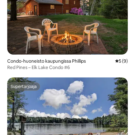
Condo-huoneisto kaupungissa Phillips
Keskimäär
5 (9)
Red Pines – Elk Lake Condo #6
Supertarjoaja
Supertarjoaja