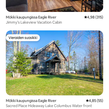
Mökki kaupungissa Eagle River
Keskimääräinen
4,98 (315)
Jimmy's Lakeview Vacation Cabin
Vieraiden suosikki
Vieraiden suosikki
Mökki kaupungissa Eagle River
Keskimääräine
4,85 (55)
Sacred Place Hideaway Lake Columbus Water front