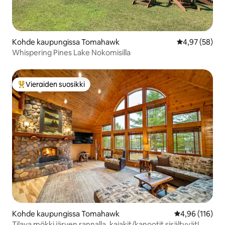
Kohde kaupungissa Tomahawk
Keskimääräine
4,97 (58)
Whispering Pines Lake Nokomisilla
Vieraiden suosikki
Vieraiden suosikkien parhaimmistoa
Kohde kaupungissa Tomahawk
Keskimääräinen
4,96 (116)
Tilava mökki järven rannalla, kajakit/kanootit sisältyvät!