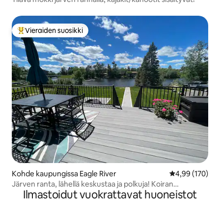
Vieraiden suosikki
Vieraiden suosikkien parhaimmistoa
Kohde kaupungissa Eagle River
Keskimääräinen
4,99 (170)
Järven ranta, lähellä keskustaa ja polkuja! Koiran
Ilmastoidut vuokrattavat huoneistot
hyväksikin