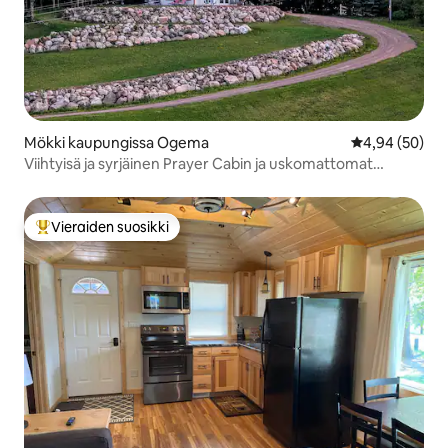
Mökki kaupungissa Ogema
Keskimääräine
4,94 (50)
Viihtyisä ja syrjäinen Prayer Cabin ja uskomattomat
näkymät
Vieraiden suosikki
Vieraiden suosikkien parhaimmistoa