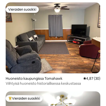
Vieraiden suosikki
Vieraiden suosikki
Huoneisto kaupungissa Tomahawk
Keskimääräine
4,87 (30)
Viihtyisä huoneisto historiallisessa keskustassa
Vieraiden suosikki
Vieraiden suosikkien parhaimmistoa