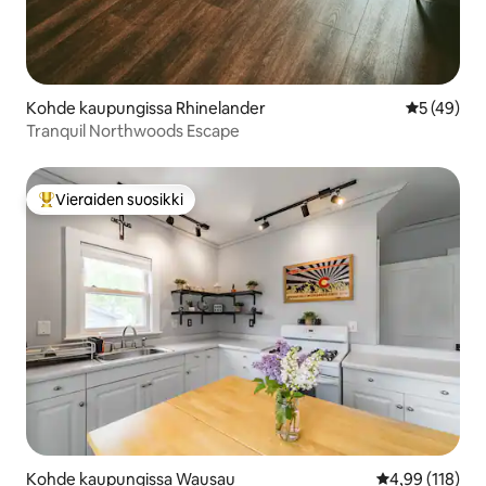
Kohde kaupungissa Rhinelander
Keskimäärä
5 (49)
Tranquil Northwoods Escape
Vieraiden suosikki
Vieraiden suosikkien parhaimmistoa
Kohde kaupungissa Wausau
Keskimääräinen
4,99 (118)