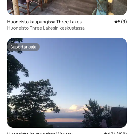
Huoneisto kaupungissa Three Lakes
Keskimäär
5 (9)
Huoneisto Three Lakesin keskustassa
Supertarjoaja
Supertarjoaja