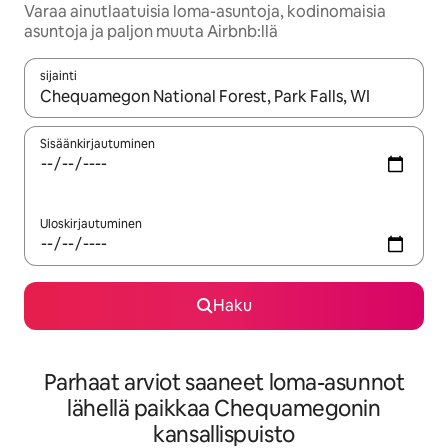
Varaa ainutlaatuisia loma-asuntoja, kodinomaisia
asuntoja ja paljon muuta Airbnb:llä
sijainti
Kun tulokset ovat saatavilla, navigoi ylös- ja alas-nuolinäppäimi
Sisäänkirjautuminen
Uloskirjautuminen
Haku
Parhaat arviot saaneet loma-asunnot
lähellä paikkaa Chequamegonin
kansallispuisto