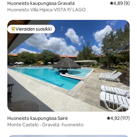
Huoneisto kaupungissa Gravatá
Keskimääräin
4,89 (9)
Huoneisto Villa Hípica-VISTA P/ LAGO
Vieraiden suosikki
Vieraiden suosikkien parhaimmistoa
Huoneisto kaupungissa Sairé
Keskimääräinen
4,92 (117)
Monte Castelo - Gravatá -huoneisto