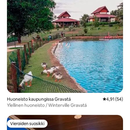
Huoneisto kaupungissa Gravatá
Keskimääräine
4,91 (54)
Ylellinen huoneisto / Winterville Gravatá
Vieraiden suosikki
Vieraiden suosikki