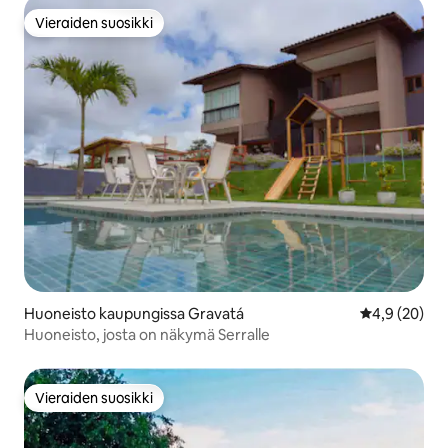
Vieraiden suosikki
Vieraiden suosikki
Huoneisto kaupungissa Gravatá
Keskimääräin
4,9 (20)
Huoneisto, josta on näkymä Serralle
Vieraiden suosikki
Vieraiden suosikki