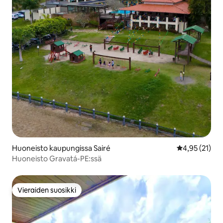
Huoneisto kaupungissa Sairé
Keskimääräine
4,95 (21)
Huoneisto Gravatá-PE:ssä
Vieraiden suosikki
Vieraiden suosikki