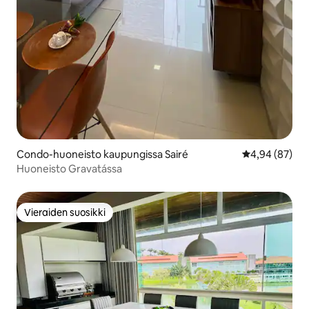
Condo-huoneisto kaupungissa Sairé
Keskimääräine
4,94 (87)
Huoneisto Gravatássa
Vieraiden suosikki
Vieraiden suosikki