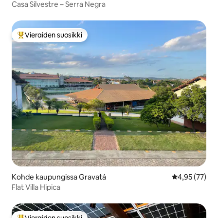
Casa Silvestre – Serra Negra
Vieraiden suosikki
Vieraiden suosikkien parhaimmistoa
Kohde kaupungissa Gravatá
Keskimääräine
4,95 (77)
Flat Villa Hipica