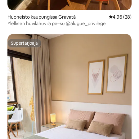
Huoneisto kaupungissa Gravatá
Keskimääräine
4,96 (28)
Ylellinen huvilahuvila pe–su @alugue_privilege
Supertarjoaja
Supertarjoaja