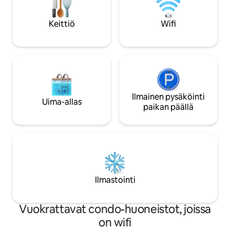
mittarista sisäänkirjautumisen
yhteydessä ja toinen kuva
Keittiö
Wifi
uloskirjautumisen yhteydessä
kulutuksen laskemiseksi.
Ilmainen pysäköinti
Uima-allas
paikan päällä
Ilmastointi
Vuokrattavat condo-huoneistot, joissa
on wifi