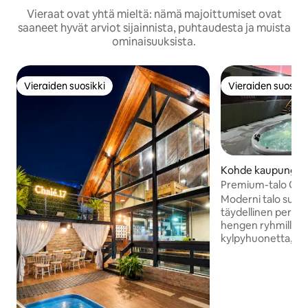
Vieraat ovat yhtä mieltä: nämä majoittumiset ovat
saaneet hyvät arviot sijainnista, puhtaudesta ja muista
ominaisuuksista.
Vieraiden suosikki
Vieraiden suosikk
Vieraiden suosikki
Vieraiden suosikk
Kohde kaupungiss
Premium-talo Gra
poreallas/oma uima
Moderni talo suljet
täydellinen perheil
hengen ryhmille. S
kylpyhuonetta, 1 
vuodesohvalla, varu
täydellinen gourme
kaiken mukavuud
hetkiä varten. Nau
altaasta ja porealt