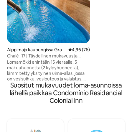
lämmintä vettä re
huoneiston turvall
Autotalli 2 autolle 
Gravatássa tekevä
ihanteellisen valin
Mukavuutta ja vap
paikassa.
Alppimaja kaupungissa Grav
Keskimääräinen arvio 4,96/5, 7
4,96 (76)
atá
Chalé_17 | Täydellinen mukavuus ja
vapaa-aika Serrassa
Lomamökki enintään 15 vieraalle, 5
makuuhuonetta (2 kylpyhuoneella),
lämmitetty yksityinen uima-allas, jossa
on vesisuihku, vesiputous ja valaistus,
Suositut mukavuudet loma-asunnoissa
kattoterassi, pelihuone (biljardi ja
pöytäjalkapallo), täysin varustettu
lähellä paikkaa Condomínio Residencial
keittiö, gourmet-tila, jossa on
Colonial Inn
grillausvälineet, Wi-Fi, oluenpanokone,
airfryer, espressokeitin ja ilmastointi
kaikissa huoneissa. Ihanteellinen
perheille, ystäväryhmille ja
kokoontumisille. Sähkö veloitetaan
erikseen: 1,00 R$/kWh. Ota kuva