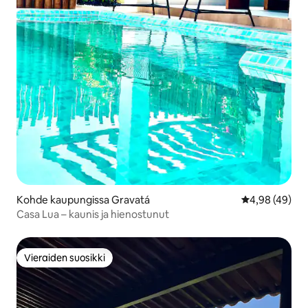
Kohde kaupungissa Gravatá
Keskimääräine
4,98 (49)
Casa Lua – kaunis ja hienostunut
Vieraiden suosikki
Vieraiden suosikki