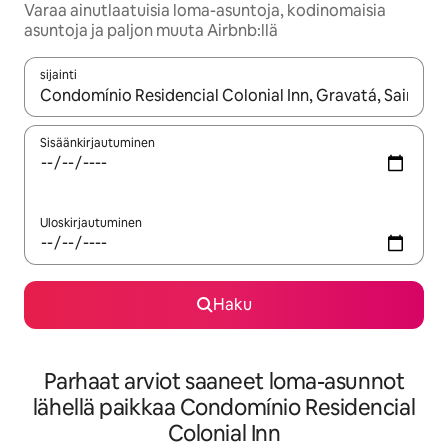
Varaa ainutlaatuisia loma-asuntoja, kodinomaisia
asuntoja ja paljon muuta Airbnb:llä
sijainti
Kun tulokset ovat saatavilla, navigoi ylös- ja alas-nuolinäppäimi
Sisäänkirjautuminen
Uloskirjautuminen
Haku
Parhaat arviot saaneet loma-asunnot
lähellä paikkaa Condomínio Residencial
Colonial Inn