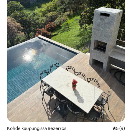
Kohde kaupungissa Bezerros
Keskimäär
5 (9)