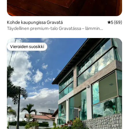
Kohde kaupungissa Gravatá
Keskimäärä
5 (69)
Täydellinen premium-talo Gravatássa – lämmin
poreamme
Vieraiden suosikki
Vieraiden suosikki