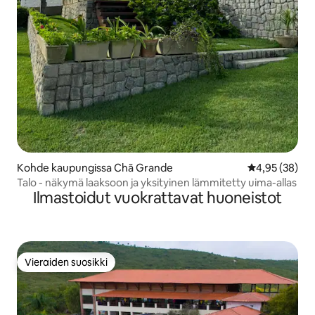
Kohde kaupungissa Chã Grande
Keskimääräine
4,95 (38)
Talo - näkymä laaksoon ja yksityinen lämmitetty uima-allas
Ilmastoidut vuokrattavat huoneistot
Vieraiden suosikki
Vieraiden suosikki