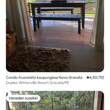
Condo-huoneisto kaupungissa Novo Gravatá
Keskimääräine
4,93 (70)
Duplex Winterville Resort Gravatá/PE
Vieraiden suosikki
Vieraiden suosikki