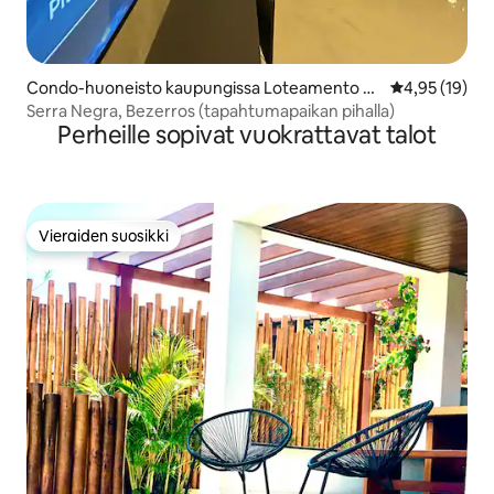
Condo-huoneisto kaupungissa Loteamento Sa
Keskimääräine
4,95 (19)
o Jose
Serra Negra, Bezerros (tapahtumapaikan pihalla)
Perheille sopivat vuokrattavat talot
Vieraiden suosikki
Vieraiden suosikki