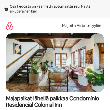
Jätä
Osa tiedoista on käännetty automaattisesti. 
Näytä 
sisältö
alkuperäinen kieli
väliin
Majoita Airbnb-tyyliin
Majapaikat lähellä paikkaa Condomínio
Residencial Colonial Inn