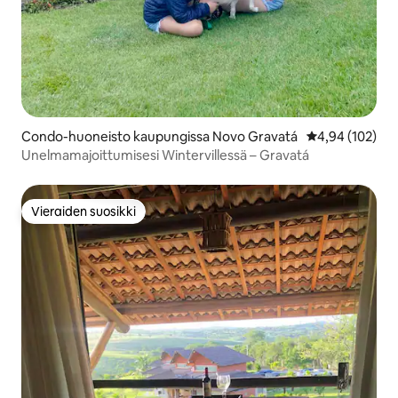
Condo-huoneisto kaupungissa Novo Gravatá
Keskimääräinen
4,94 (102)
Unelmamajoittumisesi Wintervillessä – Gravatá
Vieraiden suosikki
Vieraiden suosikki