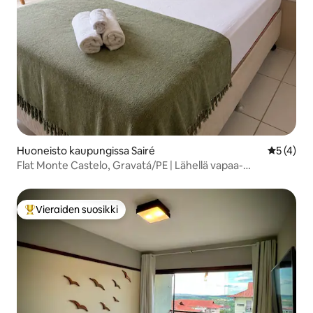
Huoneisto kaupungissa Sairé
Keskimäär
5 (4)
Flat Monte Castelo, Gravatá/PE | Lähellä vapaa-
ajanviettoa
Vieraiden suosikki
Vieraiden suosikkien parhaimmistoa