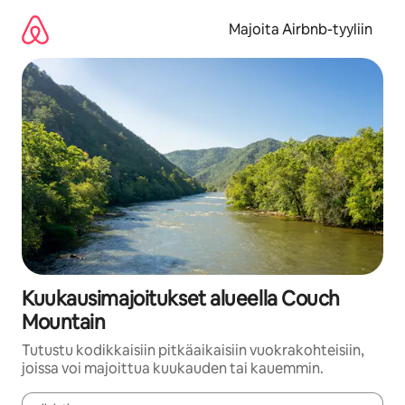
Jätä
sisältö
Majoita Airbnb-tyyliin
väliin
Kuukausimajoitukset alueella Couch
Mountain
Tutustu kodikkaisiin pitkäaikaisiin vuokrakohteisiin,
joissa voi majoittua kuukauden tai kauemmin.