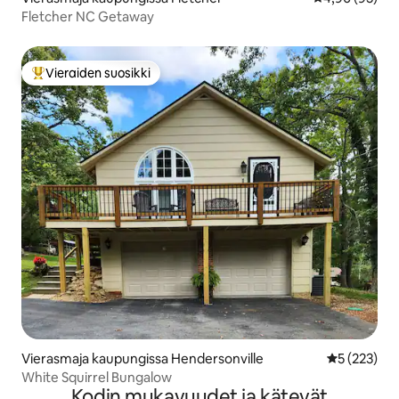
Fletcher NC Getaway
Vieraiden suosikki
Vieraiden suosikkien parhaimmistoa
Vierasmaja kaupungissa Hendersonville
Keskimääräi
5 (223)
White Squirrel Bungalow
Kodin mukavuudet ja kätevät