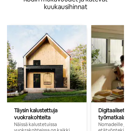
kuukausihinnat
Täysin kalustettuja
Digitaaliset n
vuokrakohteita
työmatkalais
Näissä kalustetuissa
Nomadeille ja
vuokrakohteissa on kaikki
etätyöntekijöi