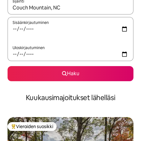
sijainti
Kun tulokset ovat saatavilla, navigoi ylös- ja alas-nuolinäppäimi
Sisäänkirjautuminen
Uloskirjautuminen
Haku
Kuukausimajoitukset lähelläsi
Vieraiden suosikki
Vieraiden suosikkien parhaimmistoa