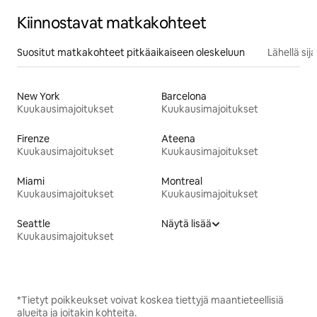
Kiinnostavat matkakohteet
Suositut matkakohteet pitkäaikaiseen oleskeluun
Lähellä si
New York
Barcelona
Kuukausimajoitukset
Kuukausimajoitukset
Firenze
Ateena
Kuukausimajoitukset
Kuukausimajoitukset
Miami
Montreal
Kuukausimajoitukset
Kuukausimajoitukset
Seattle
Näytä lisää
Kuukausimajoitukset
*Tietyt poikkeukset voivat koskea tiettyjä maantieteellisiä
alueita ja joitakin kohteita.