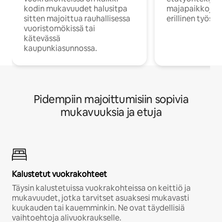
kodin mukavuudet halusitpa
majapaikkoja, jo
sitten majoittua rauhallisessa
erillinen työske
vuoristomökissä tai
kätevässä
kaupunkiasunnossa.
Pidempiin majoittumisiin sopivia
mukavuuksia ja etuja
Kalustetut vuokrakohteet
Täysin kalustetuissa vuokrakohteissa on keittiö ja
mukavuudet, jotka tarvitset asuaksesi mukavasti
kuukauden tai kauemminkin. Ne ovat täydellisiä
vaihtoehtoja alivuokraukselle.