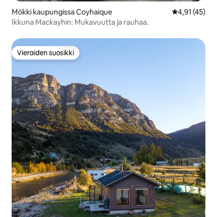
Mökki kaupungissa Coyhaique
Keskimääräine
4,91 (45)
Ikkuna Mackayhin: Mukavuutta ja rauhaa.
Vieraiden suosikki
Vieraiden suosikki