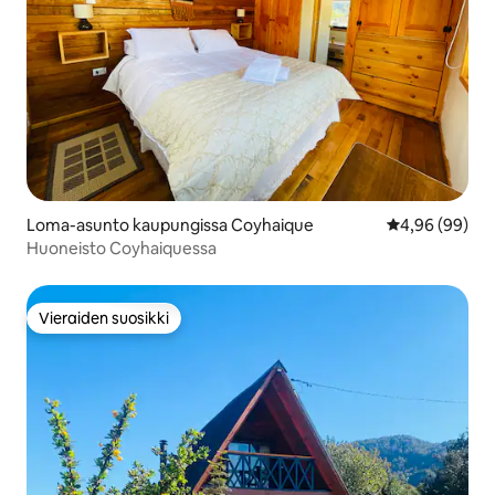
Loma-asunto kaupungissa Coyhaique
Keskimääräine
4,96 (99)
Huoneisto Coyhaiquessa
Vieraiden suosikki
Vieraiden suosikki