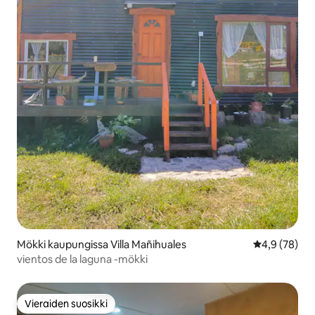
Mökki kaupungissa Villa Mañihuales
Keskimääräin
4,9 (78)
vientos de la laguna -mökki
Vieraiden suosikki
Vieraiden suosikki