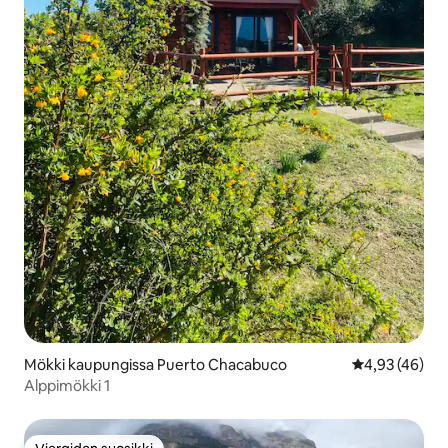
Mökki kaupungissa Puerto Chacabuco
Keskimääräine
4,93 (46)
Alppimökki 1