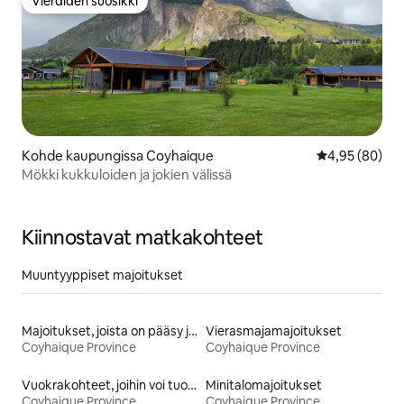
Vieraiden suosikki
Vieraiden suosikki
Kohde kaupungissa Coyhaique
Keskimääräine
4,95 (80)
Mökki kukkuloiden ja jokien välissä
Kiinnostavat matkakohteet
Muuntyyppiset majoitukset
Majoitukset, joista on pääsy järvelle
Vierasmajamajoitukset
Coyhaique Province
Coyhaique Province
Vuokrakohteet, joihin voi tuoda lemmikin
Minitalomajoitukset
Coyhaique Province
Coyhaique Province