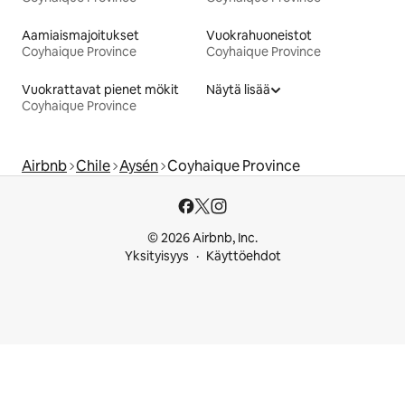
Aamiaismajoitukset
Vuokrahuoneistot
Coyhaique Province
Coyhaique Province
Vuokrattavat pienet mökit
Näytä lisää
Coyhaique Province
Airbnb
Chile
Aysén
Coyhaique Province
© 2026 Airbnb, Inc.
Yksityisyys
Käyttöehdot