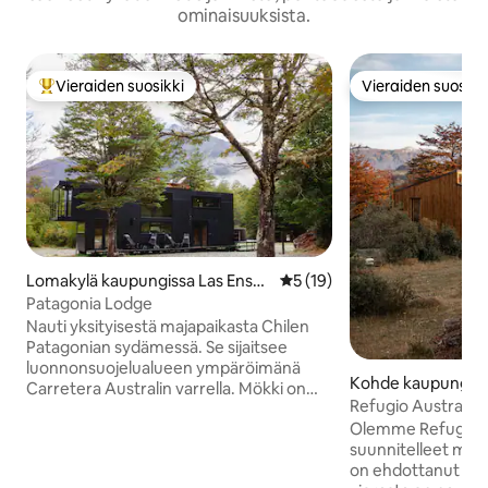
ominaisuuksista.
Vieraiden suosikki
Vieraiden suosikk
Vieraiden suosikkien parhaimmistoa
Vieraiden suosikk
Lomakylä kaupungissa Las Ense
Keskimääräinen arvio 5/5, 1
5 (19)
nada
Patagonia Lodge
Nauti yksityisestä majapaikasta Chilen
Patagonian sydämessä. Se sijaitsee
luonnonsuojelualueen ympäröimänä
Kohde kaupungissa
Carretera Australin varrella. Mökki on
astillo
Refugio Austral C
suunniteltu enintään kuudelle vieraalle,
Olemme Refugios 
ja siinä on hotellitason makuuhuoneet,
suunnitelleet mökk
täysin varustettu keittiö, terasseja,
on ehdottanut vuod
panoraamanäkymä katolla ja yksityinen