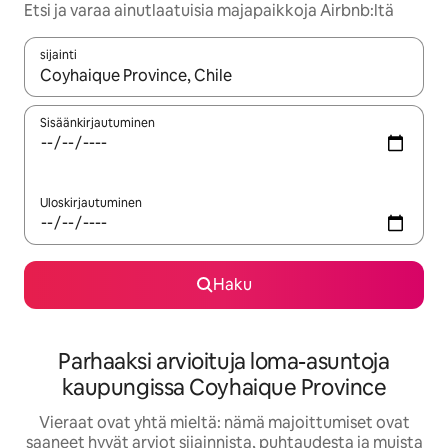
Etsi ja varaa ainutlaatuisia majapaikkoja Airbnb:ltä
sijainti
Kun tulokset ovat saatavilla, navigoi ylös- ja alas-nuolinäppäimi
Sisäänkirjautuminen
Uloskirjautuminen
Haku
Parhaaksi arvioituja loma-asuntoja
kaupungissa Coyhaique Province
Vieraat ovat yhtä mieltä: nämä majoittumiset ovat
saaneet hyvät arviot sijainnista, puhtaudesta ja muista