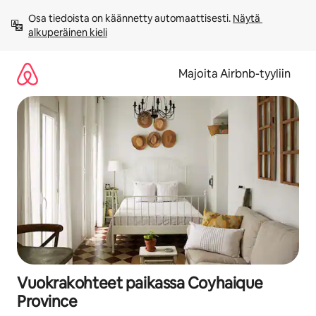
Jätä
Osa tiedoista on käännetty automaattisesti. 
Näytä 
sisältö
alkuperäinen kieli
väliin
Majoita Airbnb-tyyliin
Vuokrakohteet paikassa Coyhaique
Province