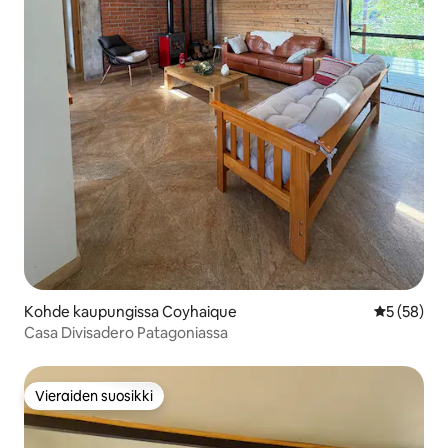
Kohde kaupungissa Coyhaique
Keskimäärä
5 (58)
Casa Divisadero Patagoniassa
Vieraiden suosikki
Vieraiden suosikki