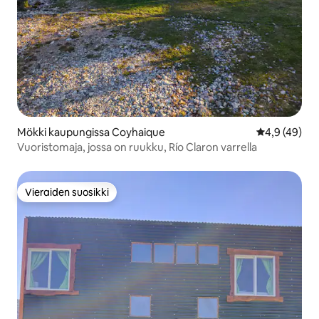
Mökki kaupungissa Coyhaique
Keskimääräin
4,9 (49)
Vuoristomaja, jossa on ruukku, Río Claron varrella
Vieraiden suosikki
Vieraiden suosikki