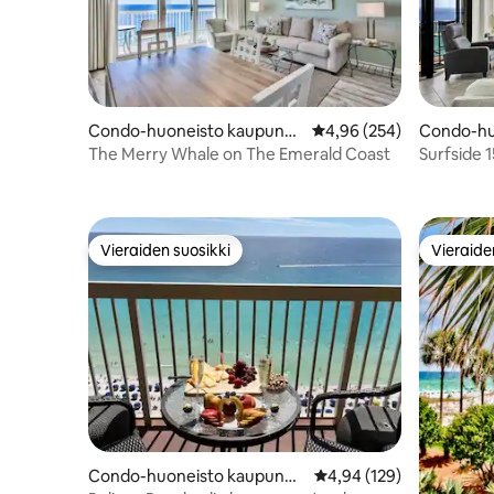
Condo-huoneisto kaupungi
Keskimääräinen arvio 4,
4,96 (254)
Condo-hu
ssa Destin
sa Miram
The Merry Whale on The Emerald Coast
Surfside 
-huoneis
Vieraiden suosikki
Vieraide
Vieraiden suosikki
Vieraide
Condo-huoneisto kaupungis
Keskimääräinen arvio 4,
4,94 (129)