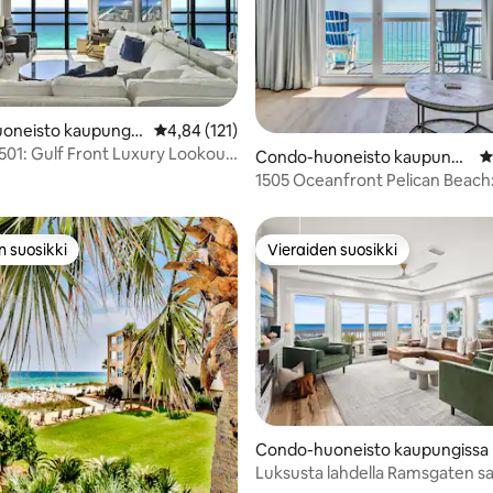
96/5, 254 arvostelua
oneisto kaupungis
Keskimääräinen arvio 4,84/5, 121 arvostelua
4,84 (121)
ar Beach
1501: Gulf Front Luxury Lookout
Condo-huoneisto kaupungi
K
to
ssa Destin
1505 Oceanfront Pelican Beach
altaat/poreammeet, upea sijain
n suosikki
Vieraiden suosikki
n suosikki
Vieraiden suosikki
Condo-huoneisto kaupungissa 
guna Beach
Luksusta lahdella Ramsgaten s
94/5, 129 arvostelua