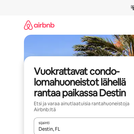
Jätä
sisältö
väliin
Vuokrattavat condo-
lomahuoneistot lähellä
rantaa paikassa Destin
Etsi ja varaa ainutlaatuisia rantahuoneistoja
Airbnb:ltä
sijainti
Kun tulokset ovat saatavilla, navigoi ylös- ja alas