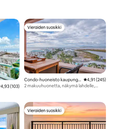
Vieraiden suosikki
Vieraiden suosikki
Condo-huoneisto kaupungis
Keskimääräinen arvio 4
4,91 (245)
sa Destin
2 makuuhuonetta, näkymä lahdelle,
eskimääräinen arvio 4,93/5, 103 arvostelua
4,93 (103)
yksityinen ranta / sisältää rantapalvelun
tus
Vieraiden suosikki
istoa
Vieraiden suosikki