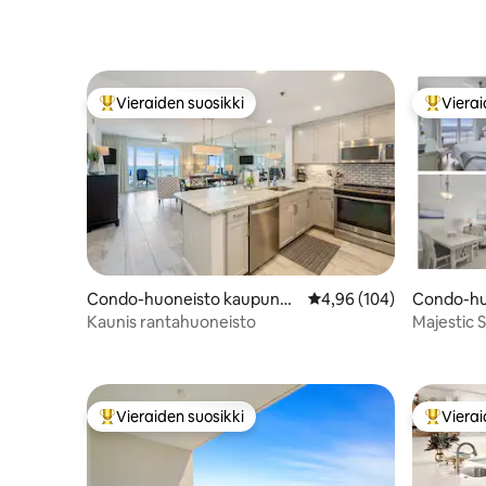
Vieraiden suosikki
Vierai
Vieraiden suosikkien parhaimmistoa
Vieraide
Condo-huoneisto kaupungi
Keskimääräinen arvio 4,
4,96 (104)
Condo-hu
ssa Miramar Beach
Miramar 
Kaunis rantahuoneisto
Majestic 
A711*Rem
altaat
Vieraiden suosikki
Vierai
Vieraiden suosikkien parhaimmistoa
Vieraide