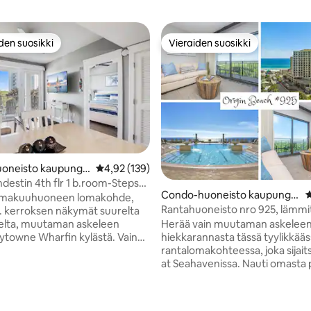
den suosikki
Vieraiden suosikki
n suosikkien parhaimmistoa
Vieraiden suosikki
oneisto kaupungis
Keskimääräinen arvio 4,92/5, 139 arvostelua
4,92 (139)
tin
destin 4th flr 1 b.room-Steps
Condo-huoneisto kaupungis
K
wne
 1 makuuhuoneen lomakohde,
sa Panama City Beach
Rantahuoneisto nro 925, lämmi
4. kerroksen näkymät suurelta
uima-allas ja poreamme
elta, muutaman askeleen
Herää vain muutaman askeleen
ytowne Wharfin kylästä. Vain
hiekkarannasta tässä tyylikkää
uutin RAITIOTIEAJELU
rantalomakohteessa, joka sijait
n koskemattomille yksityisille
at Seahavenissa. Nauti omasta 
. Mukavuuksiin kuuluvat king-
rannalle kadun toisella puolella,
95/5, 130 arvostelua
ueen-vuodesohva, täysin
lämmitetystä kattoterassin uim
 keittiö,
altaasta, porealtaasta ja upeista