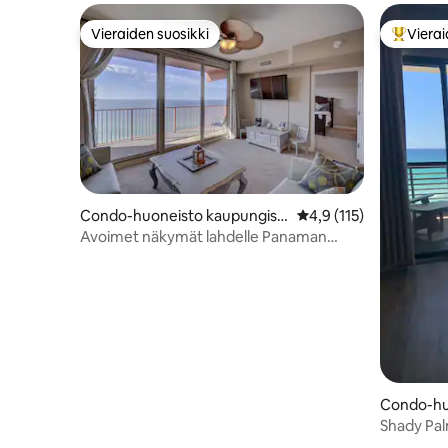
Vieraiden suosikki
Vierai
Vieraiden suosikki
Vieraide
Condo-huoneisto kaupungiss
Keskimääräinen arvio 
4,9 (115)
a Panama City Beach
Avoimet näkymät lahdelle Panaman
rannalla – lomakeskus ja pysäköinti
Condo-hu
a Alempi
Shady Pal