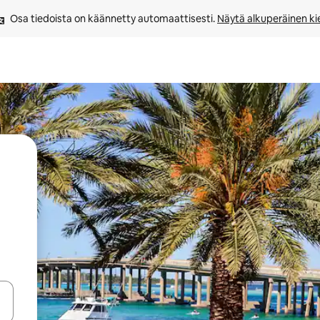
Osa tiedoista on käännetty automaattisesti. 
Näytä alkuperäinen kie
-nuolinäppäimillä tai tutustu koskettamalla tai pyyhkäisemällä.