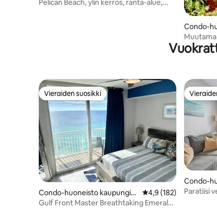
sa Destin
Pelican Beach, ylin kerros, ranta-alue,
merinäkymä
Condo-hu
ssa Desti
Muutama as
Vuokratt
Näkymät l
Vieraiden suosikki
Vieraide
Vieraiden suosikki
Vieraide
Condo-hu
ssa Fort 
Paratiisi 
Condo-huoneisto kaupungiss
Keskimääräinen arvio 4
4,9 (182)
Veneen a
a Panama City Beach
Gulf Front Master Breathtaking Emerald
Coast View!