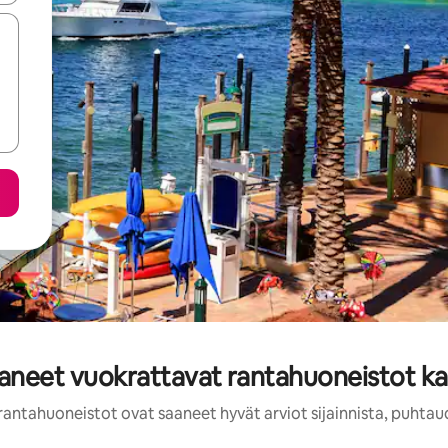
aaneet vuokrattavat rantahuoneistot k
rantahuoneistot ovat saaneet hyvät arviot sijainnista, puhtau