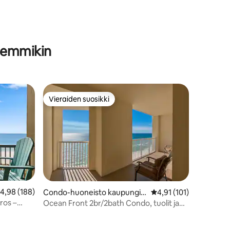
baari *Uima-altaat
 lemmikin
Vieraiden suosikki
istoa
Vieraiden suosikki
eskimääräinen arvio 4,98/5, 188 arvostelua
4,98 (188)
Condo-huoneisto kaupungis
Keskimääräinen arvio 4
4,91 (101)
sa Panama City Beach
ros –
Ocean Front 2br/2bath Condo, tuolit ja
aurinkovarjo