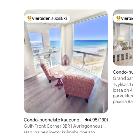
Vieraiden suosikki
Vierai
Vieraiden suosikkien parhaimmistoa
Vieraide
Condo-hu
sa Sandes
Grand San
to Bayto
Tyylikäs
jossa on 
parvekke
päässä Ba
5–10 min
Sandestini
rannoille
Condo-huoneisto kaupungis
Keskimääräinen arvio 4,
4,95 (130)
vuode, q
sa Destin
Gulf-Front Corner 3BR | Auringonnousu-
varusteltu
ja auringonlaskunäkymät
Harvinainen löytö: kulmahuoneisto