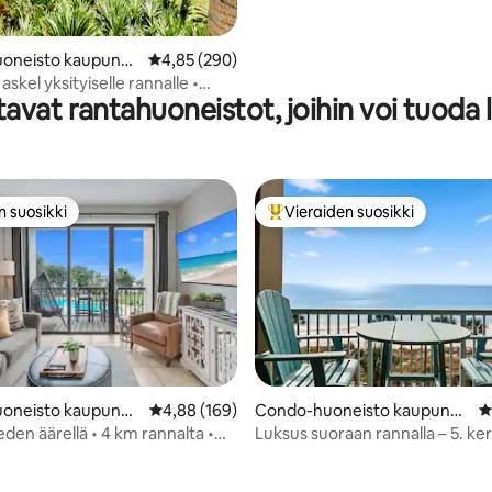
oneisto kaupungi
Keskimääräinen arvio 4,85/5, 290 arvostelua
4,85 (290)
n
kel yksityiselle rannalle •
avat rantahuoneistot, joihin voi tuoda
ahdelle • Rantavarusteet
n suosikki
Vieraiden suosikki
n suosikki
Vieraiden suosikkien parhaimm
oneisto kaupungi
Keskimääräinen arvio 4,88/5, 169 arvostelua
4,88 (169)
Condo-huoneisto kaupungi
K
Walton Beach
ssa Panama City Beach
veden äärellä • 4 km rannalta •
Luksus suoraan rannalla – 5. ker
,9/5, 182 arvostelua
nkkuripaikka
lemmikkieläimille sopiva