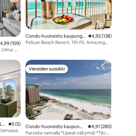
Condo-huoneisto kaupungis
Keskimääräinen arvio 4
4,92 (138)
sa Destin
Pelican Beach Resort, 7th Flr, Amazing
eskimääräinen arvio 4,99/5, 109 arvostelua
4,99 (109)
Beach Front
: Uima-
ti
Vieraiden suosikki
Vieraiden suosikki
La
Keskimääräinen arvio 5/5, 5 arvostelua
5 (5)
Condo-huoneisto kaupungis
Keskimääräinen arvio 4
4,91 (280)
atamassa
sa Destin
Parveke rannalla *Upeat näkymät *Tiki-