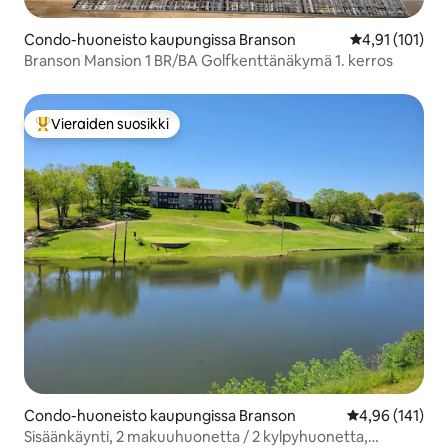
Condo-huoneisto kaupungissa Branson
Keskimääräinen
4,91 (101)
Branson Mansion 1 BR/BA Golfkenttänäkymä 1. kerros
Vieraiden suosikki
Vieraiden suosikkien parhaimmistoa
Condo-huoneisto kaupungissa Branson
Keskimääräinen
4,96 (141)
Sisäänkäynti, 2 makuuhuonetta / 2 kylpyhuonetta,