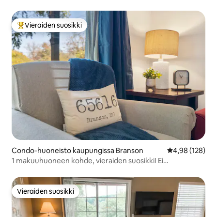
rentouttava näkymä veteen ja golfkentälle
Vieraiden suosikki
Vieraiden suosikkien parhaimmistoa
Condo-huoneisto kaupungissa Branson
Keskimääräinen
4,98 (128)
1 makuuhuoneen kohde, vieraiden suosikki! Ei
siivousmaksuja! Vohveleita!
Vieraiden suosikki
Vieraiden suosikki