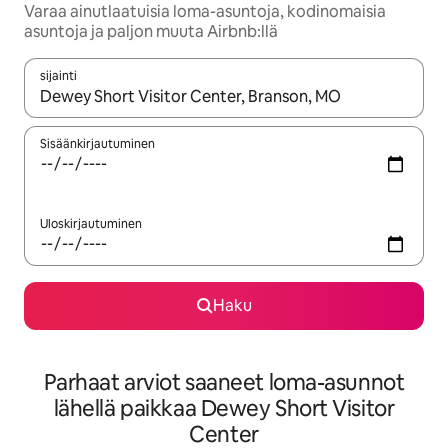
Varaa ainutlaatuisia loma-asuntoja, kodinomaisia
asuntoja ja paljon muuta Airbnb:llä
sijainti
Kun tulokset ovat saatavilla, navigoi ylös- ja alas-nuolinäppäimi
Sisäänkirjautuminen
Uloskirjautuminen
Haku
Parhaat arviot saaneet loma-asunnot
lähellä paikkaa Dewey Short Visitor
Center