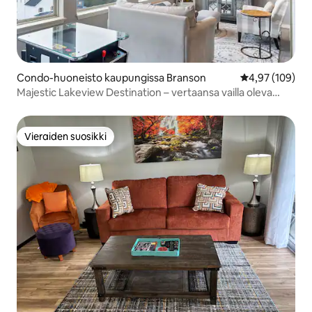
Condo-huoneisto kaupungissa Branson
Keskimääräinen
4,97 (109)
Majestic Lakeview Destination – vertaansa vailla oleva
sijainti
Vieraiden suosikki
Vieraiden suosikki