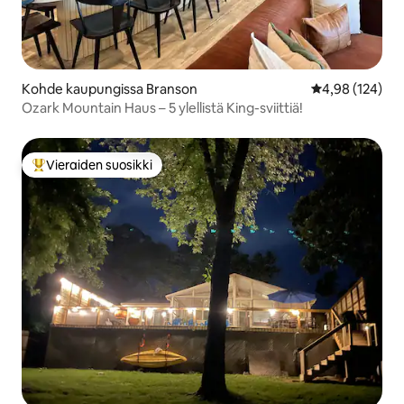
Kohde kaupungissa Branson
Keskimääräinen
4,98 (124)
Ozark Mountain Haus – 5 ylellistä King-sviittiä!
Vieraiden suosikki
Vieraiden suosikkien parhaimmistoa