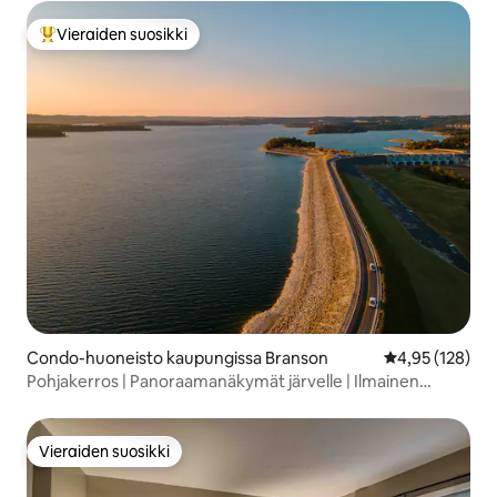
Vieraiden suosikki
Vieraiden suosikkien parhaimmistoa
Condo-huoneisto kaupungissa Branson
Keskimääräinen
4,95 (128)
Pohjakerros | Panoraamanäkymät järvelle | Ilmainen
pelihalli!
Vieraiden suosikki
Vieraiden suosikki