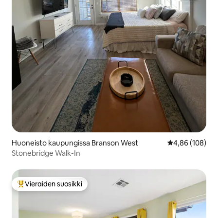
Huoneisto kaupungissa Branson West
Keskimääräinen
4,86 (108)
Stonebridge Walk-In
Vieraiden suosikki
Vieraiden suosikkien parhaimmistoa