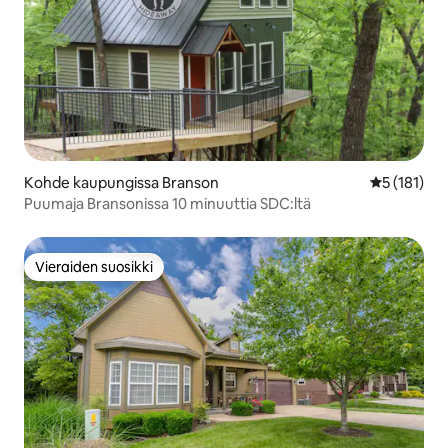
Kohde kaupungissa Branson
Keskimääräi
5 (181)
Puumaja Bransonissa 10 minuuttia SDC:ltä
Vieraiden suosikki
Vieraiden suosikki