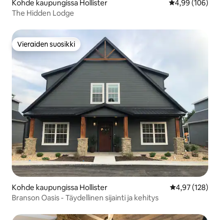
Kohde kaupungissa Hollister
Keskimääräinen
4,99 (106)
The Hidden Lodge
Vieraiden suosikki
Vieraiden suosikki
Kohde kaupungissa Hollister
Keskimääräinen
4,97 (128)
Branson Oasis - Täydellinen sijainti ja kehitys