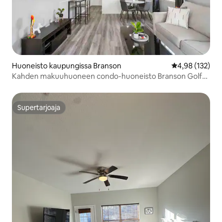
Huoneisto kaupungissa Branson
Keskimääräinen
4,98 (132)
Kahden makuuhuoneen condo-huoneisto Branson Golf
Resortissa
Supertarjoaja
Supertarjoaja