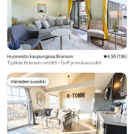
Huoneisto kaupungissa Branson
Keskimääräinen
4,95 (136)
Tyylikäs Branson-retriitti • Golf ja mukavuudet
Vieraiden suosikki
Vieraiden suosikki