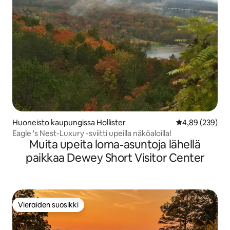
Huoneisto kaupungissa Hollister
Keskimääräinen
4,89 (239)
Eagle 's Nest-Luxury -sviitti upeilla näköaloilla!
Muita upeita loma-asuntoja lähellä
paikkaa Dewey Short Visitor Center
Vieraiden suosikki
Vieraiden suosikki