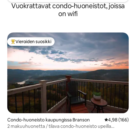
Vuokrattavat condo-huoneistot, joissa
on wifi
Vieraiden suosikki
Vieraiden suosikkien parhaimmistoa
Condo-huoneisto kaupungissa Branson
Keskimääräinen
4,98 (166)
2 makuuhuonetta / tilava condo-huoneisto upeilla
vuoristonäkymillä