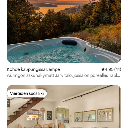
Kohde kaupungissa Lampe
Keskimääräine
4,95 (41)
Auringonlaskunäkymät! Järvitalo, jossa on poreallas Table
Rockilla
Vieraiden suosikki
Vieraiden suosikki