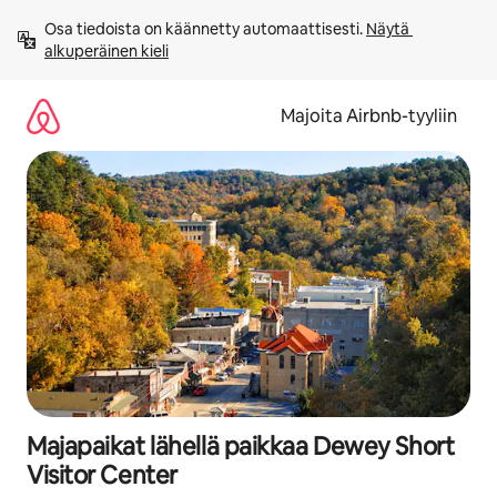
Jätä
Osa tiedoista on käännetty automaattisesti. 
Näytä 
sisältö
alkuperäinen kieli
väliin
Majoita Airbnb-tyyliin
Majapaikat lähellä paikkaa Dewey Short
Visitor Center