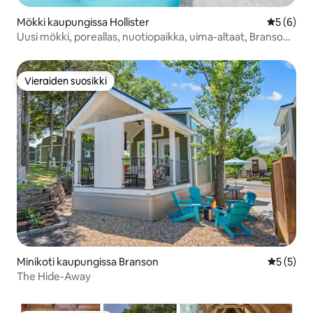
Mökki kaupungissa Hollister
Keskimäär
5 (6)
Uusi mökki, poreallas, nuotiopaikka, uima-altaat, Branson,
BigCedr
Vieraiden suosikki
Vieraiden suosikki
Minikoti kaupungissa Branson
Keskimäär
5 (5)
The Hide-Away