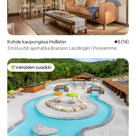
Kohde kaupungissa Hollister
Keskimäärä
5 (14)
3 minuutin ajomatka Branson Landingiin | Poreamme
Vieraiden suosikki
Vieraiden suosikkien parhaimmistoa