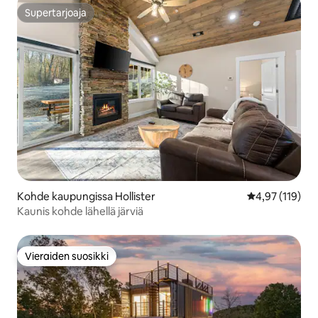
Supertarjoaja
Supertarjoaja
Kohde kaupungissa Hollister
Keskimääräinen
4,97 (119)
Kaunis kohde lähellä järviä
Vieraiden suosikki
Vieraiden suosikki