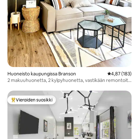
Huoneisto kaupungissa Branson
Keskimääräinen
4,87 (183)
2 makuuhuonetta, 2 kylpyhuonetta, vastikään remontoitu
moderni condo-huoneisto
Vieraiden suosikki
Vieraiden suosikkien parhaimmistoa