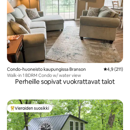
Condo-huoneisto kaupungissa Branson
Keskimääräine
4,9 (211)
Walk-in 1 BDRM Condo w/ water view
Perheille sopivat vuokrattavat talot
Vieraiden suosikki
Vieraiden suosikkien parhaimmistoa