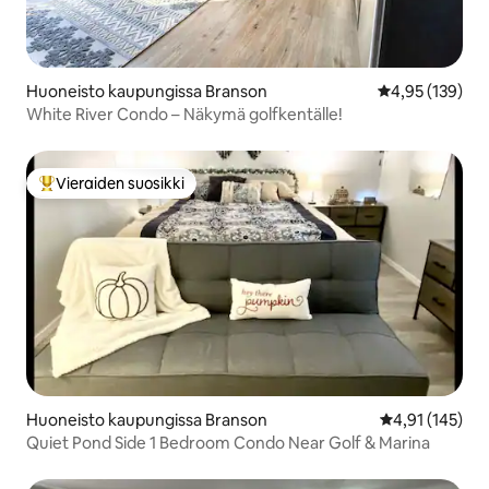
Huoneisto kaupungissa Branson
Keskimääräinen
4,95 (139)
White River Condo – Näkymä golfkentälle!
Vieraiden suosikki
Vieraiden suosikkien parhaimmistoa
Huoneisto kaupungissa Branson
Keskimääräinen
4,91 (145)
Quiet Pond Side 1 Bedroom Condo Near Golf & Marina