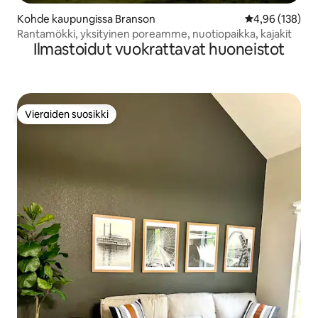
Kohde kaupungissa Branson
Keskimääräinen
4,96 (138)
Rantamökki, yksityinen poreamme, nuotiopaikka, kajakit
Ilmastoidut vuokrattavat huoneistot
Vieraiden suosikki
Vieraiden suosikki