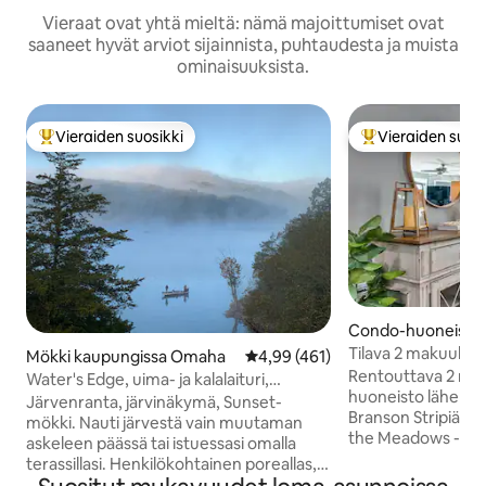
Vieraat ovat yhtä mieltä: nämä majoittumiset ovat
saaneet hyvät arviot sijainnista, puhtaudesta ja muista
ominaisuuksista.
Vieraiden suosikki
Vieraiden suosi
Vieraiden suosikkien parhaimmistoa
Vieraiden suosik
Condo-huoneisto 
ssa Branson
Tilava 2 makuuhuo
Mökki kaupungissa Omaha
Keskimääräinen arvio 4,99/5, 46
4,99 (461)
kylpyhuoneen huon
Rentouttava 2 m
Water's Edge, uima- ja kalalaituri,
parisängyt molem
huoneisto lähellä 
poreallas, Branson
Järvenranta, järvinäkymä, Sunset-
Branson Stripiä Lä
mökki. Nauti järvestä vain muutaman
the Meadows -koh
askeleen päässä tai istuessasi omalla
viihtyisässä 2 ma
terassillasi. Henkilökohtainen poreallas,
kylpyhuoneen huo
josta on näkymä järvelle terassilta. Tämä