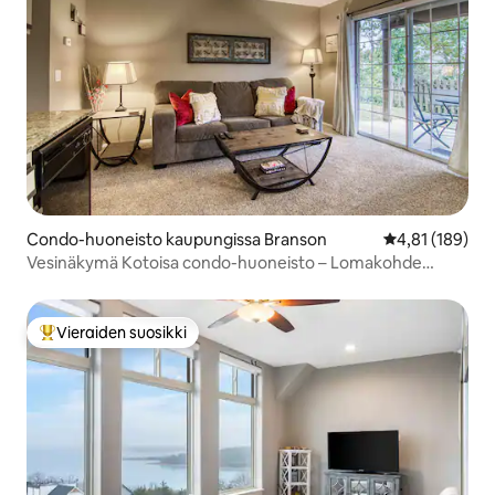
Condo-huoneisto kaupungissa Branson
Keskimääräinen
4,81 (189)
Vesinäkymä Kotoisa condo-huoneisto – Lomakohde
pariskunnille
Vieraiden suosikki
Vieraiden suosikkien parhaimmistoa