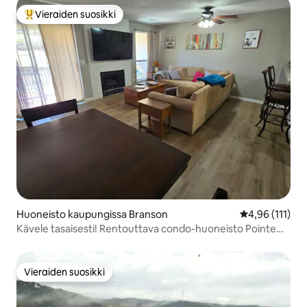
Vieraiden suosikki
Vieraiden suosikkien parhaimmistoa
Huoneisto kaupungissa Branson
Keskimääräinen
4,96 (111)
Kävele tasaisesti! Rentouttava condo-huoneisto Pointe
Royalessa!
Vieraiden suosikki
Vieraiden suosikki