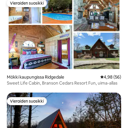
Vieraiden suosikki
Vieraiden suosikki
Mökki kaupungissa Ridgedale
Keskimääräine
4,98 (56)
Sweet Life Cabin, Branson Cedars Resort Fun, uima-allas
Vieraiden suosikki
Vieraiden suosikki