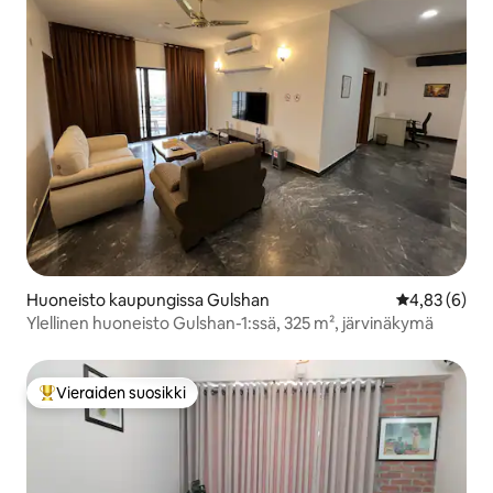
Huoneisto kaupungissa Gulshan
Keskimääräin
4,83 (6)
Ylellinen huoneisto Gulshan-1:ssä, 325 m², järvinäkymä
Vieraiden suosikki
Vieraiden suosikkien parhaimmistoa