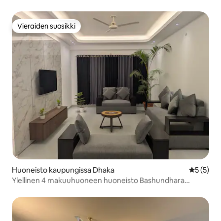
Vieraiden suosikki
Vieraiden suosikki
Huoneisto kaupungissa Dhaka
Keskimäär
5 (5)
Ylellinen 4 makuuhuoneen huoneisto Bashundhara
R/A:ssa