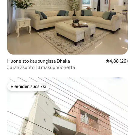
Huoneisto kaupungissa Dhaka
Keskimääräine
4,88 (26)
Julian asunto | 3 makuuhuonetta
Vieraiden suosikki
Vieraiden suosikki