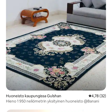
Huoneisto kaupungissa Gulshan
Keskimääräine
4,78 (32)
Hieno 1 950 neliömetrin yksityinen huoneisto @Banani