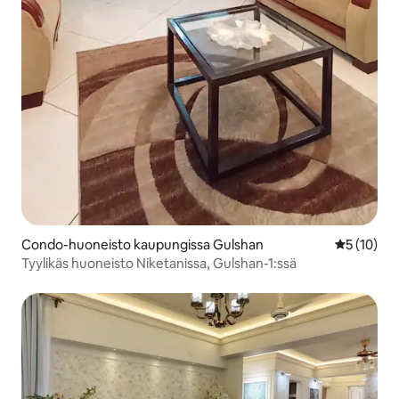
Condo-huoneisto kaupungissa Gulshan
Keskimäärä
5 (10)
Tyylikäs huoneisto Niketanissa, Gulshan-1:ssä