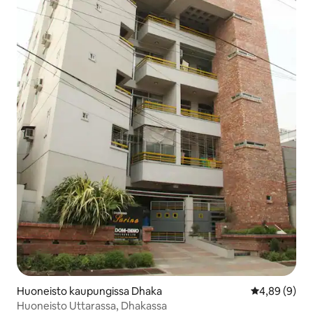
Huoneisto kaupungissa Dhaka
Keskimääräin
4,89 (9)
Huoneisto Uttarassa, Dhakassa