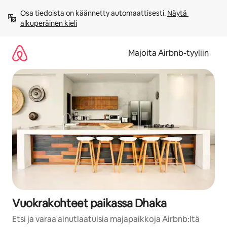
Jätä
Osa tiedoista on käännetty automaattisesti. 
Näytä 
sisältö
alkuperäinen kieli
väliin
Majoita Airbnb-tyyliin
Vuokrakohteet paikassa Dhaka
Etsi ja varaa ainutlaatuisia majapaikkoja Airbnb:ltä