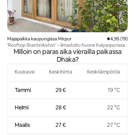
Majapaikka kaupungissa Mirpur
Keskimääräine
4,95 (19)
’Rooftop Shantiniketon’ – ilmastoitu huone Kalyanpurissa
Milloin on paras aika vierailla paikassa
Dhaka?
Kuukausi
Keskihinta
Keskilämpötila
Tammi
29 €
19 °C
Helmi
28 €
22 °C
Maalis
27 €
27 °C