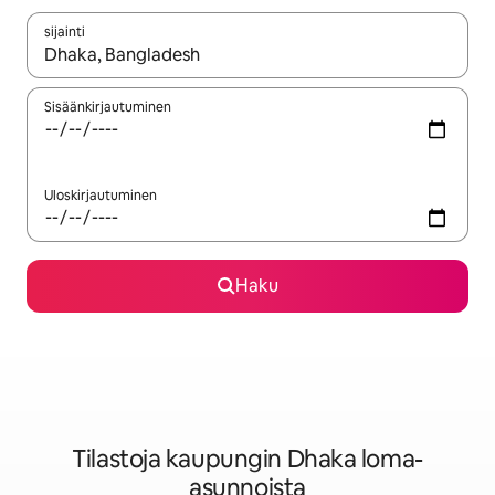
sijainti
Kun tulokset ovat saatavilla, navigoi ylös- ja alas-nuolinäppäimi
Sisäänkirjautuminen
Uloskirjautuminen
Haku
Tilastoja kaupungin Dhaka loma-
asunnoista