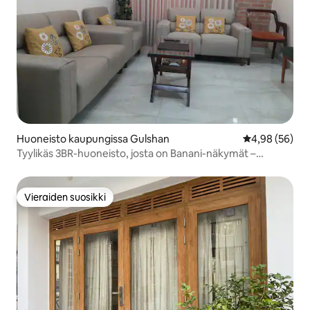
Huoneisto kaupungissa Gulshan
Keskimääräine
4,98 (56)
Tyylikäs 3BR-huoneisto, josta on Banani-näkymät –
Mahtava sijainti
Vieraiden suosikki
Vieraiden suosikki