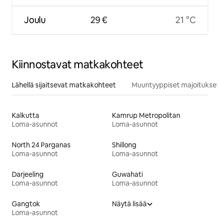
Joulu
29 €
21 °C
Kiinnostavat matkakohteet
Lähellä sijaitsevat matkakohteet
Muuntyyppiset majoitukset
Kalkutta
Kamrup Metropolitan
Loma-asunnot
Loma-asunnot
North 24 Parganas
Shillong
Loma-asunnot
Loma-asunnot
Darjeeling
Guwahati
Loma-asunnot
Loma-asunnot
Gangtok
Näytä lisää
Loma-asunnot