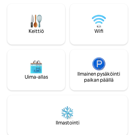
minuutin päässä Dickies Arenalta,
uusi, moderni ja vi
muutaman askeleen päässä Camp
Kävelyetäisyydell
Bownien ravintoloista ja muutaman
ravintoloista ja ru
minuutin päässä TCU:sta, keskustasta,
winebar, Curley's,
West 7th -alueelta ja Stockyardsista.
CVS, McDonald's, k
Keittiö
Wifi
Odotamme innolla, että pääsemme
kävelymatkan pää
majoittamaan sinut! Takapiha on jaettu
Airbnb-vierastalon kanssa. Oletko
kiinnostunut Puunlatvan
lomakohteesta? Tarkista varattavuus
profiilistamme.
Ilmainen pysäköinti
Uima-allas
paikan päällä
Ilmastointi