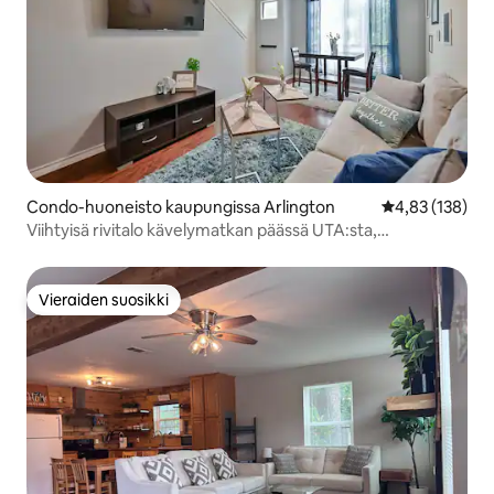
Condo-huoneisto kaupungissa Arlington
Keskimääräinen
4,83 (138)
Viihtyisä rivitalo kävelymatkan päässä UTA:sta,
keskustasta, minuuttien päässä AT&T:stä
Vieraiden suosikki
Vieraiden suosikki