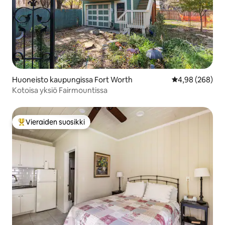
Huoneisto kaupungissa Fort Worth
Keskimääräinen
4,98 (268)
Kotoisa yksiö Fairmountissa
Vieraiden suosikki
Vieraiden suosikkien parhaimmistoa