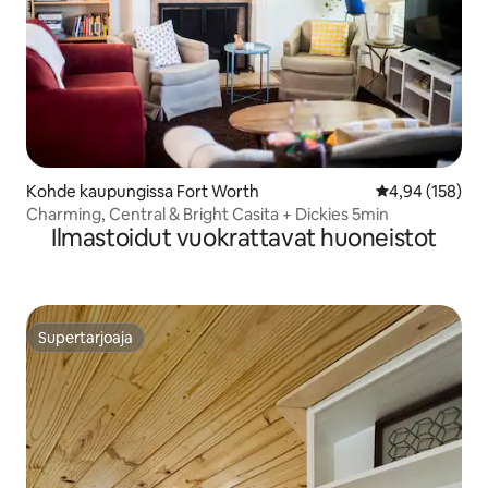
Kohde kaupungissa Fort Worth
Keskimääräinen
4,94 (158)
Charming, Central & Bright Casita + Dickies 5min
Ilmastoidut vuokrattavat huoneistot
Supertarjoaja
Supertarjoaja