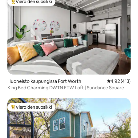
Vieraiden suosikki
Vieraiden suosikkien parhaimmistoa
Huoneisto kaupungissa Fort Worth
Keskimääräinen
4,92 (413)
King Bed Charming DWTN FTW Loft | Sundance Square
Vieraiden suosikki
Vieraiden suosikkien parhaimmistoa