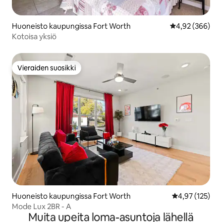
Huoneisto kaupungissa Fort Worth
Keskimääräinen
4,92 (366)
Kotoisa yksiö
Vieraiden suosikki
Vieraiden suosikki
Huoneisto kaupungissa Fort Worth
Keskimääräinen
4,97 (125)
Mode Lux 2BR - A
Muita upeita loma-asuntoja lähellä