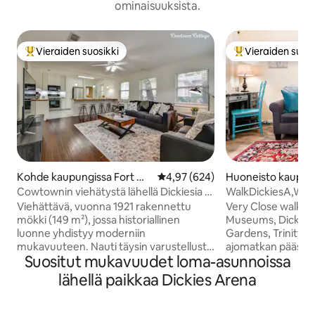
ominaisuuksista.
Vieraiden suosikki
Vieraiden suosi
Vieraiden suosikkien parhaimmistoa
Vieraiden suosik
Kohde kaupungissa Fort W
Keskimääräinen arvio 4,97/5, 62
4,97 (624)
Huoneisto kaupung
orth
Worth
Cowtownin viehätystä lähellä Dickiesia •
WalkDickiesA,Will
Ravintoloihin voi kävellä
Viehättävä, vuonna 1921 rakennettu
Very Close walk Wi
mökki (149 m²), jossa historiallinen
Museums, Dickies A
luonne yhdistyy moderniin
Gardens, Trinity park, 5 mi
mukavuuteen. Nauti täysin varustellusta
ajomatkan päässä kesku
Suositut mukavuudet loma-asunnoissa
keittiöstä, viihtyisistä makuuhuoneista,
minuutin ajomatk
nopeasta Wi-Fistä ja aidosta Cowtownin
Centeristä, T.C.U: 
lähellä paikkaa Dickies Arena
vieraanvaraisuudesta – täydellinen
alueesta, mukaan l
tukikohta konsertteja, perhematkoja ja
City, JPS ja Harris 
Fort Worthin tutkimista varten. 5
keskustaan. Puhdas, viiht