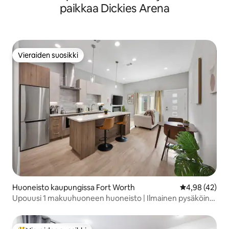
paikkaa Dickies Arena
Vieraiden suosikki
Vieraiden suosikki
Huoneisto kaupungissa Fort Worth
Keskimääräine
4,98 (42)
Upouusi 1 makuuhuoneen huoneisto | Ilmainen pysäköinti
| Fort Worth