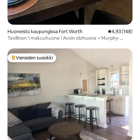
Huoneisto kaupungissa Fort Worth
Keskimääräinen
4,93 (148)
Teollinen 1 makuuhuone | Avoin olohuone + Murphy-
vuode + työpöytä
Vieraiden suosikki
Vieraiden suosikkien parhaimmistoa