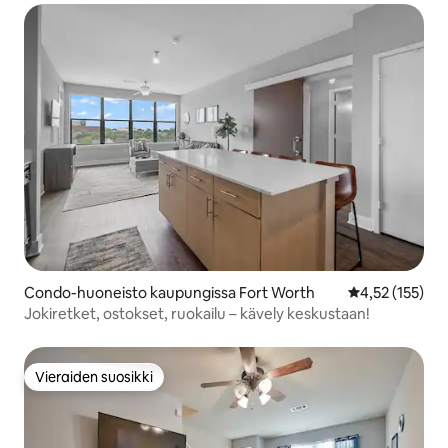
Condo-huoneisto kaupungissa Fort Worth
Keskimääräinen
4,52 (155)
Jokiretket, ostokset, ruokailu – kävely keskustaan!
Vieraiden suosikki
Vieraiden suosikki