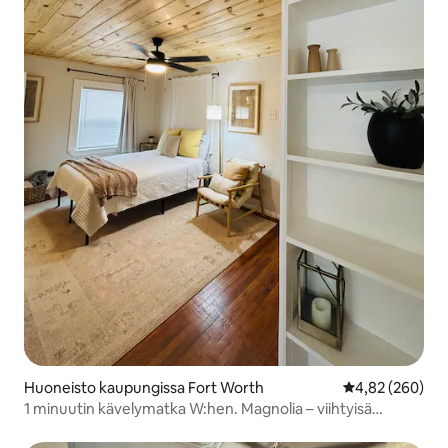
Huoneisto kaupungissa Fort Worth
Keskimääräinen
4,82 (260)
1 minuutin kävelymatka W:hen. Magnolia – viihtyisä
moderni yksiö!