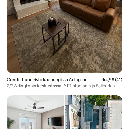
Condo-huoneisto kaupungissa Arlington
Keskimääräine
4,98 (41)
2/2 Arlingtonin keskustassa, ATT-stadionin ja Ballparkin
lähellä