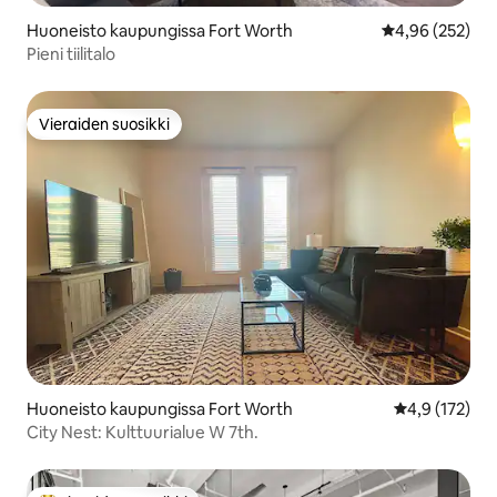
Huoneisto kaupungissa Fort Worth
Keskimääräinen
4,96 (252)
Pieni tiilitalo
Vieraiden suosikki
Vieraiden suosikki
Huoneisto kaupungissa Fort Worth
Keskimääräine
4,9 (172)
City Nest: Kulttuurialue W 7th.