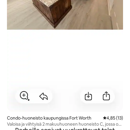
Condo-huoneisto kaupungissa Fort Worth
Keskimääräine
4,85 (13)
Valoisa ja viihtyisä 2 makuuhuoneen huoneisto C, jossa on
oma sisäänkäynti ja patio