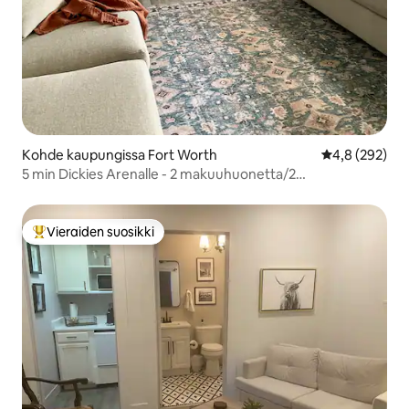
Kohde kaupungissa Fort Worth
Keskimääräine
4,8 (292)
5 min Dickies Arenalle - 2 makuuhuonetta/2
kylpyhuonetta/gameroom!
Vieraiden suosikki
Vieraiden suosikkien parhaimmistoa