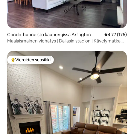
Condo-huoneisto kaupungissa Arlington
Keskimääräinen
4,77 (176)
Maalaismainen viehätys | Dallasin stadion | Kävelymatka
FIFAan
Vieraiden suosikki
Vieraiden suosikkien parhaimmistoa