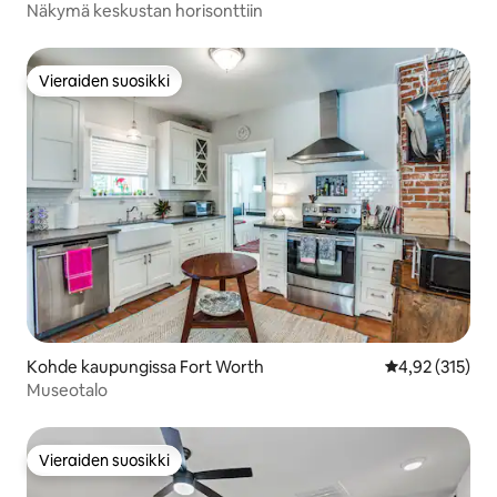
Näkymä keskustan horisonttiin
Vieraiden suosikki
Vieraiden suosikki
Kohde kaupungissa Fort Worth
Keskimääräinen
4,92 (315)
Museotalo
Vieraiden suosikki
Vieraiden suosikki