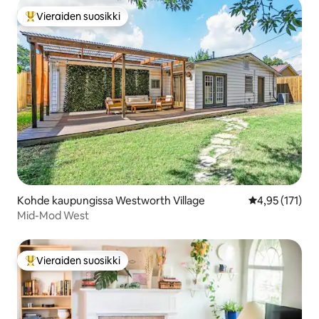
Vieraiden suosikki
Vieraiden suosikkien parhaimmistoa
Kohde kaupungissa Westworth Village
Keskimääräinen
4,95 (171)
Mid-Mod West
Vieraiden suosikki
Vieraiden suosikkien parhaimmistoa