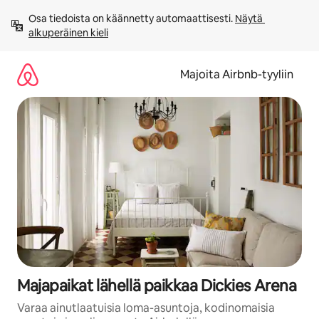
Jätä
Osa tiedoista on käännetty automaattisesti. 
Näytä 
sisältö
alkuperäinen kieli
väliin
Majoita Airbnb-tyyliin
Majapaikat lähellä paikkaa Dickies Arena
Varaa ainutlaatuisia loma-asuntoja, kodinomaisia