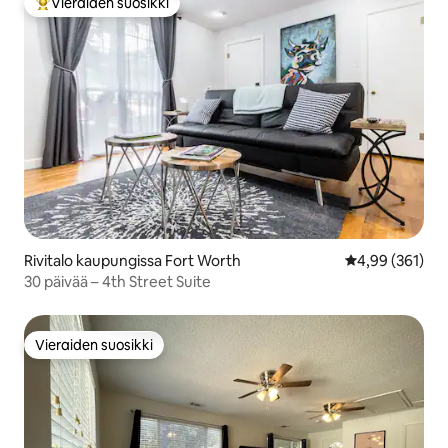
Vieraiden suosikki
Vieraiden suosikkien parhaimmistoa
Rivitalo kaupungissa Fort Worth
Keskimääräinen
4,99 (361)
30 päivää – 4th Street Suite
Vieraiden suosikki
Vieraiden suosikki