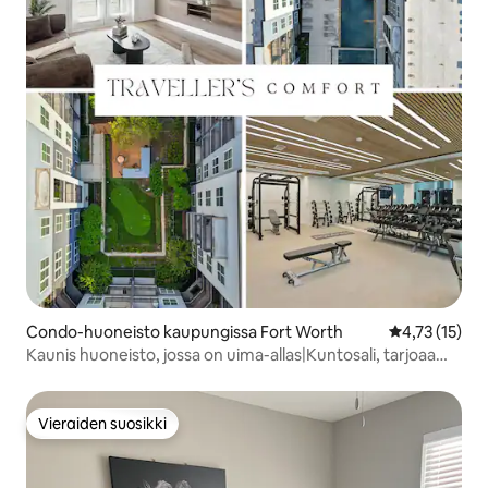
Condo-huoneisto kaupungissa Fort Worth
Keskimääräine
4,73 (15)
Kaunis huoneisto, jossa on uima-allas|Kuntosali, tarjoaa
Traveller's Comfort
Vieraiden suosikki
Vieraiden suosikki