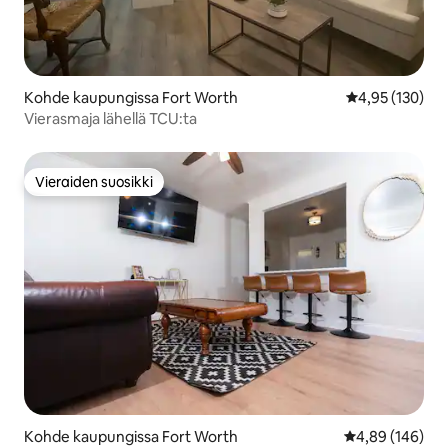
Kohde kaupungissa Fort Worth
Keskimääräinen
4,95 (130)
Vierasmaja lähellä TCU:ta
Vieraiden suosikki
Vieraiden suosikki
Kohde kaupungissa Fort Worth
Keskimääräinen
4,89 (146)