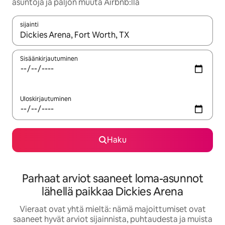
asuntoja ja paljon muuta Airbnb:llä
sijainti
Kun tulokset ovat saatavilla, navigoi ylös- ja alas-nuolinäppäimi
Sisäänkirjautuminen
Uloskirjautuminen
Haku
Parhaat arviot saaneet loma-asunnot
lähellä paikkaa Dickies Arena
Vieraat ovat yhtä mieltä: nämä majoittumiset ovat
saaneet hyvät arviot sijainnista, puhtaudesta ja muista