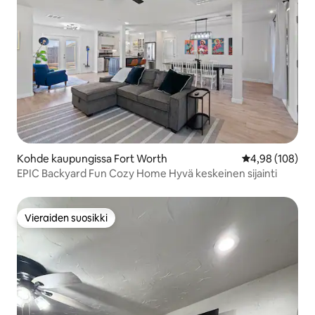
Kohde kaupungissa Fort Worth
Keskimääräinen
4,98 (108)
EPIC Backyard Fun Cozy Home Hyvä keskeinen sijainti
Vieraiden suosikki
Vieraiden suosikki