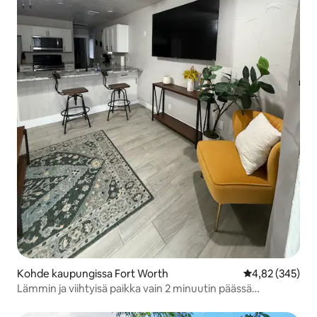
Kohde kaupungissa Fort Worth
Keskimääräinen
4,82 (345)
Lämmin ja viihtyisä paikka vain 2 minuutin päässä
Cowtownista