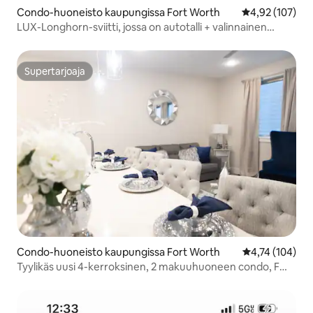
Condo-huoneisto kaupungissa Fort Worth
Keskimääräinen
4,92 (107)
LUX-Longhorn-sviitti, jossa on autotalli + valinnainen
autonvuokraus
Supertarjoaja
Supertarjoaja
Condo-huoneisto kaupungissa Fort Worth
Keskimääräinen
4,74 (104)
Tyylikäs uusi 4-kerroksinen, 2 makuuhuoneen condo, FW
med district