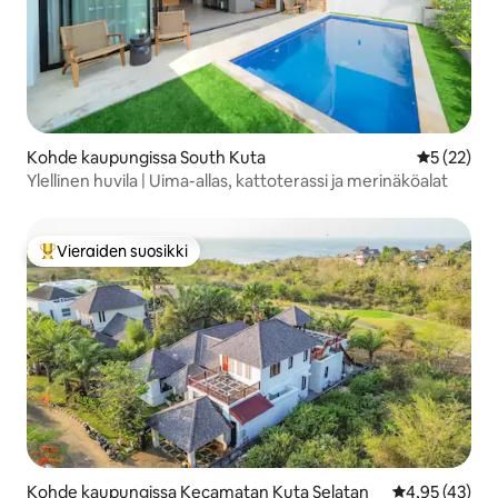
Kohde kaupungissa South Kuta
Keskimäärä
5 (22)
Ylellinen huvila | Uima-allas, kattoterassi ja merinäköalat
Vieraiden suosikki
Vieraiden suosikkien parhaimmistoa
Kohde kaupungissa Kecamatan Kuta Selatan
Keskimääräine
4,95 (43)