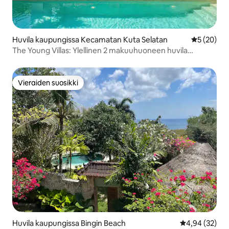
Huvila kaupungissa Kecamatan Kuta Selatan
Keskimäärä
5 (20)
The Young Villas: Ylellinen 2 makuuhuoneen huvila
Binginissä
Vieraiden suosikki
Vieraiden suosikki
Huvila kaupungissa Bingin Beach
Keskimääräine
4,94 (32)