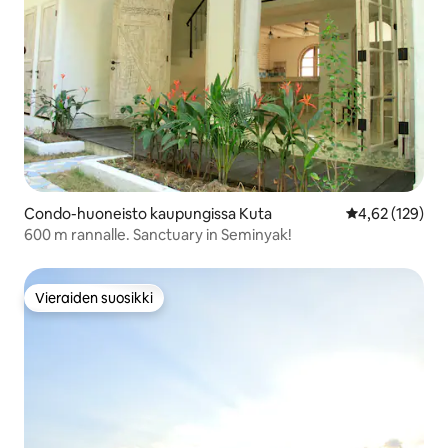
Condo-huoneisto kaupungissa Kuta
Keskimääräinen
4,62 (129)
600 m rannalle. Sanctuary in Seminyak!
Vieraiden suosikki
Vieraiden suosikki