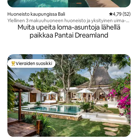
Huoneisto kaupungissa Bali
Keskimääräine
4,79 (52)
Ylellinen 3 makuuhuoneen huoneisto ja yksityinen uima-
Muita upeita loma-asuntoja lähellä
allas AYANA Jimbaranissa
paikkaa Pantai Dreamland
Vieraiden suosikki
Vieraiden suosikkien parhaimmistoa