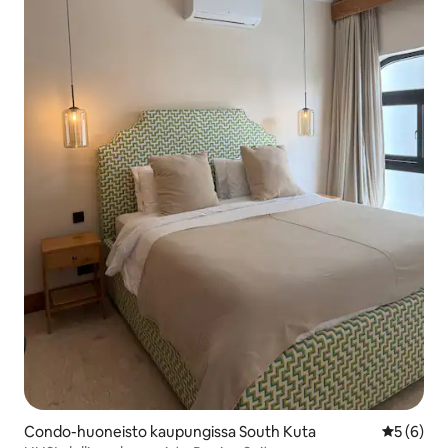
Condo-huoneisto kaupungissa South Kuta
Keskimäär
5 (6)