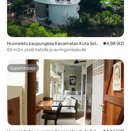
Huoneisto kaupungissa Kecamatan Kuta Selat
Keskimääräine
4,98 (42)
an
60 m2:n yksiö katolla ja auringonlaskulla
Supertarjoaja
Supertarjoaja