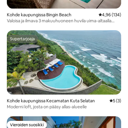
Kohde kaupungissa Bingin Beach
Keskimääräinen
4,96 (134)
Valoisa ja ilmava 3 makuuhuoneen huvila uima-altaalla
lähellä Bingin Beachia
Supertarjoaja
Supertarjoaja
Kohde kaupungissa Kecamatan Kuta Selatan
Keskimäär
5 (3)
Moderni loft, josta on pääsy allas-alueelle
Vieraiden suosikki
Vieraiden suosikki