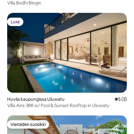
Villa Bodhi Bingin
Luxe
Luxe
Huvila kaupungissa Uluwatu
Keskimäär
5 (3)
Villa Aire 3BR w/ Pool & Sunset Rooftop in Uluwatu
Vieraiden suosikki
Vieraiden suosikki