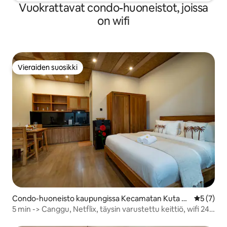
Vuokrattavat condo-huoneistot, joissa
on wifi
Vieraiden suosikki
Vieraiden suosikki
Condo-huoneisto kaupungissa Kecamatan Kuta Ut
Keskimäär
5 (7)
ara
5 min -> Canggu, Netflix, täysin varustettu keittiö, wifi 240
mbps