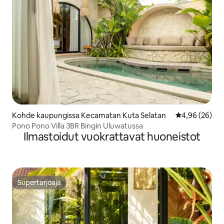
Kohde kaupungissa Kecamatan Kuta Selatan
Keskimääräine
4,96 (26)
Pono Pono Villa 3BR Bingin Uluwatussa
Ilmastoidut vuokrattavat huoneistot
Supertarjoaja
Supertarjoaja