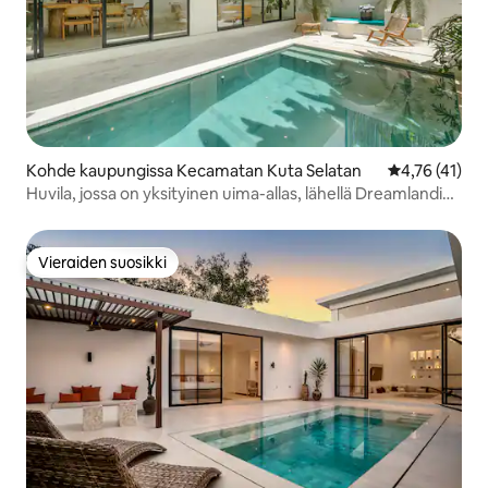
Kohde kaupungissa Kecamatan Kuta Selatan
Keskimääräine
4,76 (41)
Huvila, jossa on yksityinen uima-allas, lähellä Dreamlandin
rantaa
Vieraiden suosikki
Vieraiden suosikki