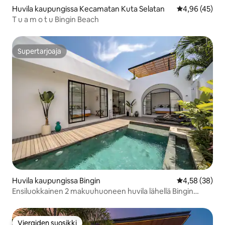
Huvila kaupungissa Kecamatan Kuta Selatan
Keskimääräine
4,96 (45)
T u a m o t u Bingin Beach
Supertarjoaja
Supertarjoaja
Huvila kaupungissa Bingin
Keskimääräine
4,58 (38)
Ensiluokkainen 2 makuuhuoneen huvila lähellä Bingin
Beachiä ja Cashew Tree -ravintolaa
Vieraiden suosikki