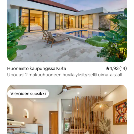
Huoneisto kaupungissa Kuta
Keskimääräine
4,93 (14)
Upouusi 2 makuuhuoneen huvila yksityisellä uima-altaalla
Seminyakissa
Vieraiden suosikki
Vieraiden suosikki