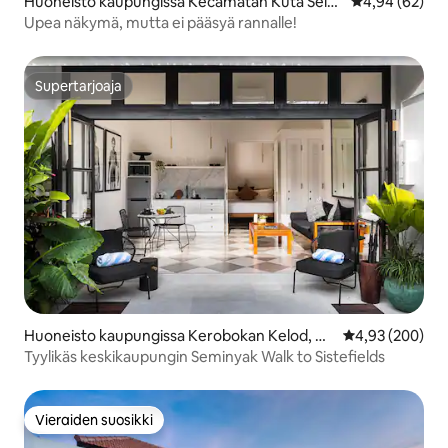
Huoneisto kaupungissa Kecamatan Kuta Selat
Keskimääräine
4,94 (62)
an
Upea näkymä, mutta ei pääsyä rannalle!
Supertarjoaja
Supertarjoaja
Huoneisto kaupungissa Kerobokan Kelod, Ke
Keskimääräinen
4,93 (200)
c. Kuta Utara, Kabupaten Badung
Tyylikäs keskikaupungin Seminyak Walk to Sistefields
Vieraiden suosikki
Vieraiden suosikki