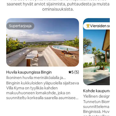
saaneet hyvät arviot sijainnista, puhtaudesta ja muista
ominaisuuksista.
Supertarjoaja
Vieraiden suosi
Supertarjoaja
Vieraiden suosik
Huvila kaupungissa Bingin
Keskimääräinen arvio 5/5, 
5 (5)
Ikoninen huvila merinäköalalla ja
kattoporealtaalla, Bingin
Binginin kukkuloiden yläpuolella sijaitseva
Villa Kyma on tyylikäs kahden
Kohde kaupungis
makuuhuoneen lomakohde, joka on
tan Kuta Selatan
Ylellinen design-hu
suunniteltu korkealla saarella asumiseen.
Yksityinen uima-al
Tunnetun Biombo A
Herää upeisiin meri- ja
suunnittelema yksi
kaupunkinäkymiin, vietä rauhallisia
Binginissä. Huvilas
iltapäiviä yksityisellä uima-altaallasi ja