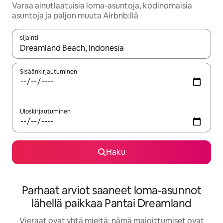
Varaa ainutlaatuisia loma-asuntoja, kodinomaisia
asuntoja ja paljon muuta Airbnb:llä
sijainti
Kun tulokset ovat saatavilla, navigoi ylös- ja alas-nuolinäppäimi
Sisäänkirjautuminen
Uloskirjautuminen
Haku
Parhaat arviot saaneet loma-asunnot
lähellä paikkaa Pantai Dreamland
Vieraat ovat yhtä mieltä: nämä majoittumiset ovat