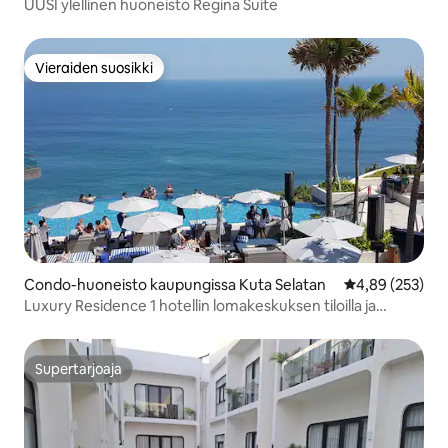
UUSI ylellinen huoneisto Regina Suite
Vieraiden suosikki
Vieraiden suosikki
Condo-huoneisto kaupungissa Kuta Selatan
Keskimääräinen
4,89 (253)
Luxury Residence 1 hotellin lomakeskuksen tiloilla ja
palveluilla.
Supertarjoaja
Supertarjoaja