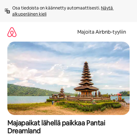
Jätä
Osa tiedoista on käännetty automaattisesti. 
Näytä 
sisältö
alkuperäinen kieli
väliin
Majoita Airbnb-tyyliin
Majapaikat lähellä paikkaa Pantai
Dreamland