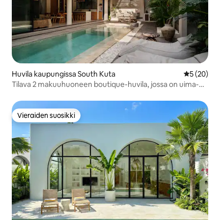
Huvila kaupungissa South Kuta
Keskimäärä
5 (20)
Tilava 2 makuuhuoneen boutique-huvila, jossa on uima-
allas, Binginissä
Vieraiden suosikki
Vieraiden suosikki