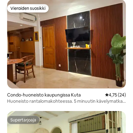
Vieraiden suosikki
Vieraiden suosikki
Condo-huoneisto kaupungissa Kuta
Keskimääräine
4,75 (24)
Huoneisto rantalomakohteessa. 5 minuutin kävelymatka
Legianin rannalle
Supertarjoaja
Supertarjoaja