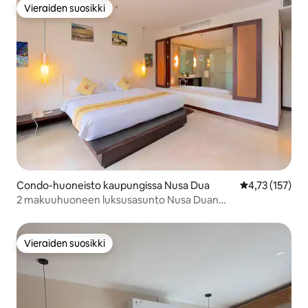
Vieraiden suosikki
Vieraiden suosikki
Condo-huoneisto kaupungissa Nusa Dua
Keskimääräinen
4,73 (157)
2 makuuhuoneen luksusasunto Nusa Duan
lomakeskuksessa
Vieraiden suosikki
Vieraiden suosikki