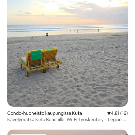
Condo-huoneisto kaupungissa Kuta
Keskimääräine
4,81 (16)
Kävelymatka Kuta Beachille, Wi-Fi-työskentely – Legian –
Seminyak