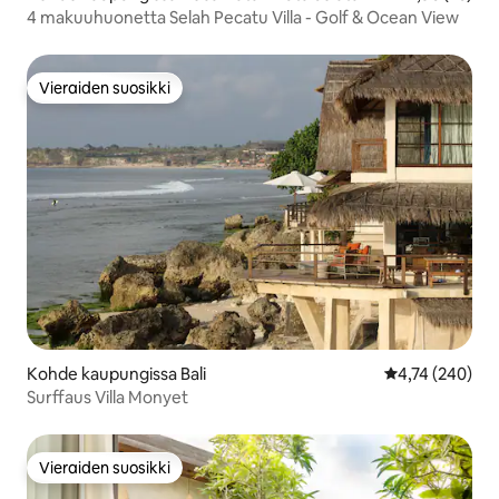
4 makuuhuonetta Selah Pecatu Villa - Golf & Ocean View
Vieraiden suosikki
Vieraiden suosikki
Kohde kaupungissa Bali
Keskimääräinen
4,74 (240)
Surffaus Villa Monyet
Vieraiden suosikki
Vieraiden suosikki