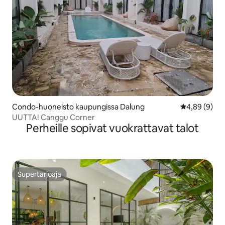
Condo-huoneisto kaupungissa Dalung
Keskimääräin
4,89 (9)
UUTTA! Canggu Corner
Perheille sopivat vuokrattavat talot
Supertarjoaja
Supertarjoaja