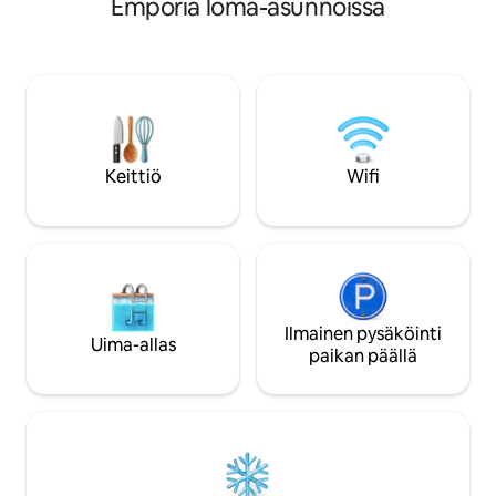
Emporia loma-asunnoissa
ensiluokkainen Ch
rakennuksen kulkeva kuisti,
kenttä, ja vain 10
nuotiopaikka ja varjossa oleva piha.
yhteisömme sydä
Kävelymatkan päässä keskustasta, jossa
osavaltion yliopis
on pizzapaikka, kahvila, putiikki,
kohde, joka on om
kukkakauppa, kuntosali sekä baari ja grilli.
vieraille puhdas ja 
Vain muutaman minuutin päässä
voivat nauttia kai
Melvern-järveltä ja Pomona-järveltä. 25
tarjoaa.
minuuttia Topekasta ja Ottawasta, 45
Keittiö
Wifi
minuuttia Lawrencesta ja alle tunnin
päässä Kansas Cityn metropolialueelta.
Ilmainen pysäköinti
Uima-allas
paikan päällä