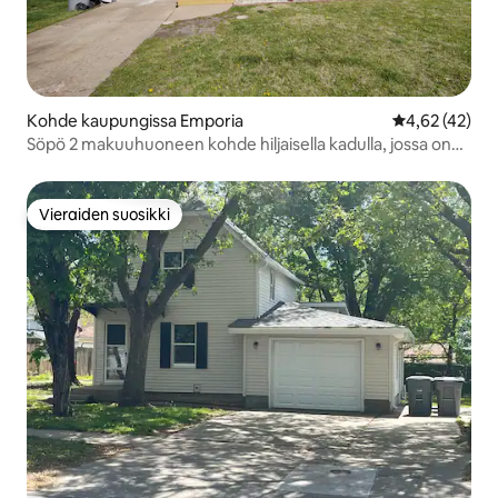
Kohde kaupungissa Emporia
Keskimääräine
4,62 (42)
Söpö 2 makuuhuoneen kohde hiljaisella kadulla, jossa on
autotalli
Vieraiden suosikki
Vieraiden suosikki