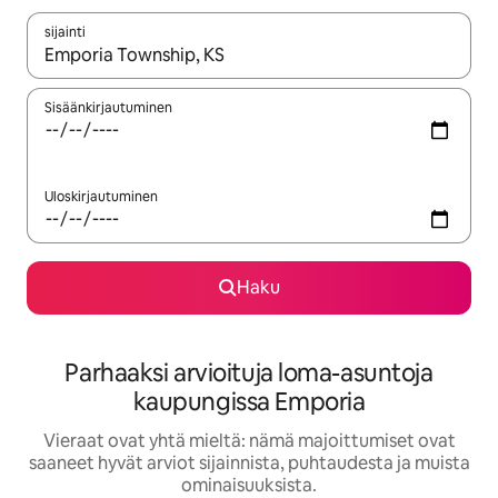
sijainti
Kun tulokset ovat saatavilla, navigoi ylös- ja alas-nuolinäppäimi
Sisäänkirjautuminen
Uloskirjautuminen
Haku
Parhaaksi arvioituja loma-asuntoja
kaupungissa Emporia
Vieraat ovat yhtä mieltä: nämä majoittumiset ovat
saaneet hyvät arviot sijainnista, puhtaudesta ja muista
ominaisuuksista.