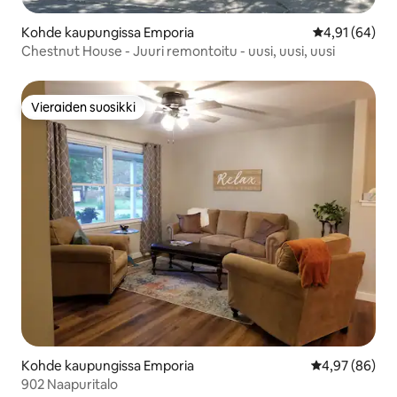
Kohde kaupungissa Emporia
Keskimääräine
4,91 (64)
Chestnut House - Juuri remontoitu - uusi, uusi, uusi
Vieraiden suosikki
Vieraiden suosikki
Kohde kaupungissa Emporia
Keskimääräine
4,97 (86)
902 Naapuritalo