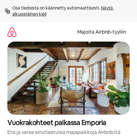
Jätä
Osa tiedoista on käännetty automaattisesti. 
Näytä 
sisältö
alkuperäinen kieli
väliin
Majoita Airbnb-tyyliin
Vuokrakohteet paikassa Emporia
Etsi ja varaa ainutlaatuisia majapaikkoja Airbnb:ltä