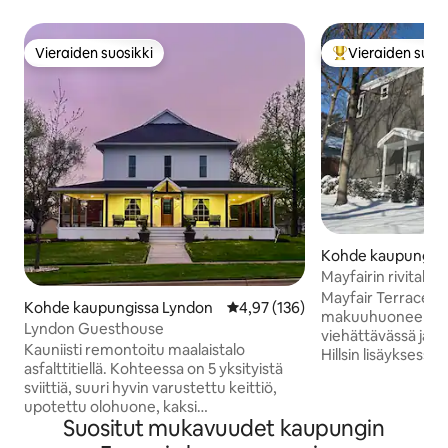
Vieraiden suosikki
Vieraiden suosi
Vieraiden suosikki
Vieraiden suosik
Kohde kaupungiss
Mayfairin rivitalo
Mayfair Terrace H
Kohde kaupungissa Lyndon
Keskimääräinen arvio 4,97/5, 13
4,97 (136)
makuuhuoneen kohd
Lyndon Guesthouse
viehättävässä ja r
Kauniisti remontoitu maalaistalo
Hillsin lisäyksessä, 
asfalttitiellä. Kohteessa on 5 yksityistä
täydellisesti Empo
sviittiä, suuri hyvin varustettu keittiö,
keskustassa ja jon
upotettu olohuone, kaksi
35:ltä. Sijainti on
Suositut mukavuudet kaupungin
ruokailuhuonetta, meikkaus- ja
Champions Landing
pesutupa, pelihuone, suuri patio, ympäri