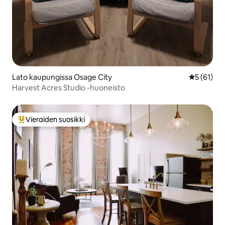
Lato kaupungissa Osage City
Keskimäärä
5 (61)
Harvest Acres Studio -huoneisto
Vieraiden suosikki
Vieraiden suosikkien parhaimmistoa