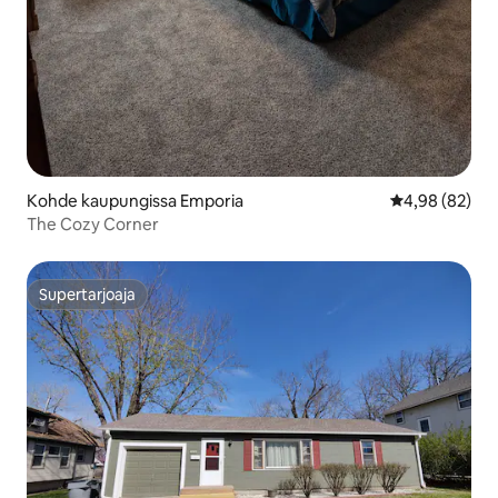
Kohde kaupungissa Emporia
Keskimääräine
4,98 (82)
The Cozy Corner
Supertarjoaja
Supertarjoaja