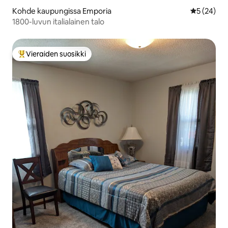
Kohde kaupungissa Emporia
Keskimäärä
5 (24)
1800-luvun italialainen talo
Vieraiden suosikki
Vieraiden suosikkien parhaimmistoa