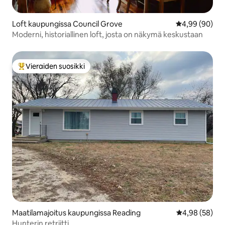
Loft kaupungissa Council Grove
Keskimääräine
4,99 (90)
Moderni, historiallinen loft, josta on näkymä keskustaan
Vieraiden suosikki
Vieraiden suosikkien parhaimmistoa
Maatilamajoitus kaupungissa Reading
Keskimääräine
4,98 (58)
Hunterin retriitti