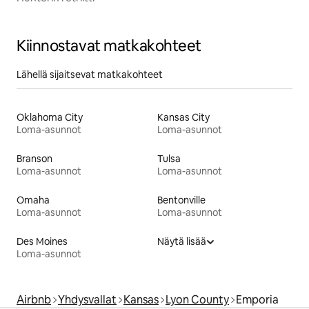
Kiinnostavat matkakohteet
Lähellä sijaitsevat matkakohteet
Oklahoma City
Kansas City
Loma-asunnot
Loma-asunnot
Branson
Tulsa
Loma-asunnot
Loma-asunnot
Omaha
Bentonville
Loma-asunnot
Loma-asunnot
Des Moines
Näytä lisää
Loma-asunnot
Airbnb
Yhdysvallat
Kansas
Lyon County
Emporia