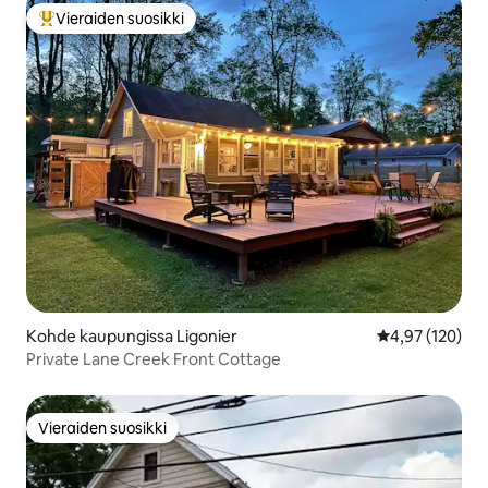
Vieraiden suosikki
Vieraiden suosikkien parhaimmistoa
Kohde kaupungissa Ligonier
Keskimääräinen
4,97 (120)
Private Lane Creek Front Cottage
Vieraiden suosikki
Vieraiden suosikki