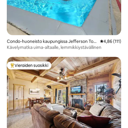
Condo-huoneisto kaupungissa Jefferson Tow
Keskimääräinen
4,86 (111)
nship
Kävelymatka uima-altaalle, lemmikkiystävällinen
Vieraiden suosikki
Vieraiden suosikkien parhaimmistoa