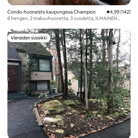
Condo-huoneisto kaupungissa Champion
Keskimääräinen
4,99 (142)
6 hengen, 2 makuuhuonetta, 3 vuodetta, ILMAINEN
kuljetus, UIMA-ALLEAS, poreallas
Vieraiden suosikki
Vieraiden suosikki