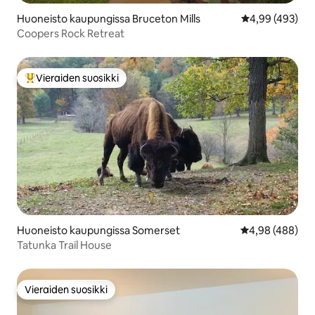
Huoneisto kaupungissa Bruceton Mills
Keskimääräinen
4,99 (493)
Coopers Rock Retreat
Vieraiden suosikki
Vieraiden suosikkien parhaimmistoa
Huoneisto kaupungissa Somerset
Keskimääräinen
4,98 (488)
Tatunka Trail House
Vieraiden suosikki
Vieraiden suosikki