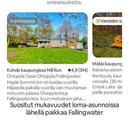
ominaisuuksista.
Supertarjoaja
Vieraiden suosi
Supertarjoaja
Vieraiden suosik
Mökki kaupungissa
le
Rakastavaisten pa
Kohde kaupungissa Mill Run
Keskimääräinen arvio 4,9/5, 31
4,9 (314)
Joenrantasauna! K
Rentoudu kauniin
Ohiopyle Oasis Ohiopyle/Fallingwater
rannalla
rannalla. (30 minu
Maple Summit Inn on keidas vuorilla.
Creek Lake -järves
Hiljaisella paikalla vuorilla vain muutaman
joelle porealtaast
minuutin päässä Ohiopylesta ja
kylpyhuoneessa, ky
Fallingwaterista. Suuri metsäinen piha,
sinulle ja kumppan
Suositut mukavuudet loma-asunnoissa
jossa on etukuisti ja nuotiopaikka.
kaksi kylpypommia
Tilavampi kuin miltä näyttää. Nauti 6
lähellä paikkaa Fallingwater
king-size-vuode, 
hengen porealtaasta, nuotiopaikasta ja
Breville Espresso 
grillistä. 2 makuuhuonetta.
muuta! Mökki on lähellä monia osavaltion
Makuuhuoneessa on queen-vuode ja