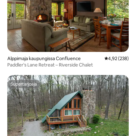
Alppimaja kaupungissa Confluence
Keskimääräinen
4,92 (238)
Paddler's Lane Retreat – Riverside Chalet
Supertarjoaja
Supertarjoaja