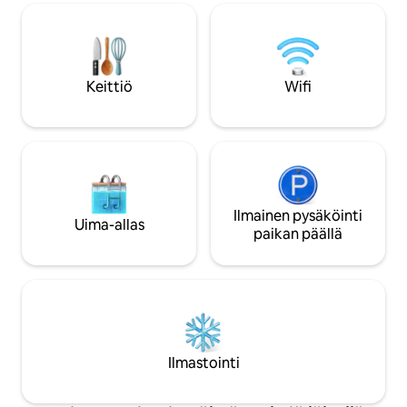
puistoja, ravintoloit
oma kylpyhuone. Toisessa huoneessa on
on paljon tarjottav
kerrossänky, jossa on kaksi täysikokoista
haluavat paeta elä
vuodetta. Olohuoneessa on
muutamaksi päiväks
vuodesohva, moduulisohva ja queen-
näemme sinut pia
kokoinen vuode. Keittiössä on kaikki
Keittiö
Wifi
tarvikkeet, joita saatat tarvita aterioiden
valmistamiseen. Lautapelejä ja nopea
Wi-Fi. Grillin vuokra 25 $.
Ilmainen pysäköinti
Uima-allas
paikan päällä
Ilmastointi