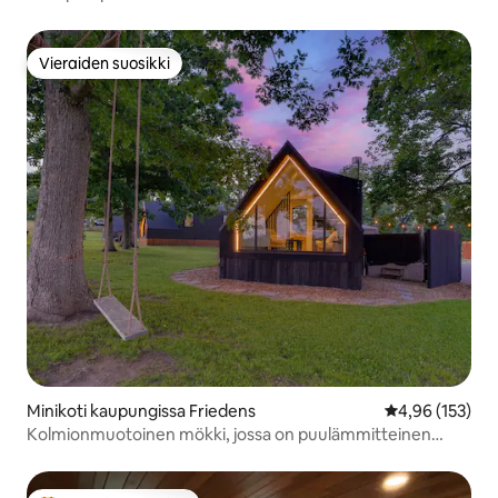
Vieraiden suosikki
Vieraiden suosikki
Minikoti kaupungissa Friedens
Keskimääräinen
4,96 (153)
Kolmionmuotoinen mökki, jossa on puulämmitteinen
poreamme #12