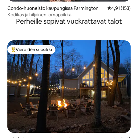
Condo-huoneisto kaupungissa Farmington
Keskimääräinen
4,91 (153)
Kodikas ja hiljainen lomapaikka
Perheille sopivat vuokrattavat talot
Vieraiden suosikki
Vieraiden suosikkien parhaimmistoa