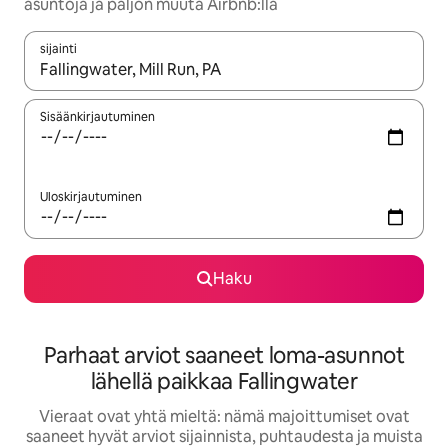
asuntoja ja paljon muuta Airbnb:llä
sijainti
Kun tulokset ovat saatavilla, navigoi ylös- ja alas-nuolinäppäimi
Sisäänkirjautuminen
Uloskirjautuminen
Haku
Parhaat arviot saaneet loma-asunnot
lähellä paikkaa Fallingwater
Vieraat ovat yhtä mieltä: nämä majoittumiset ovat
saaneet hyvät arviot sijainnista, puhtaudesta ja muista