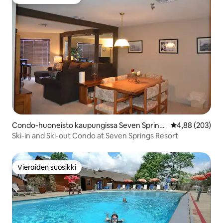
Vieraiden suosikki
Condo-huoneisto kaupungissa Seven Spring
Keskimääräinen
4,88 (203)
s
Ski-in and Ski-out Condo at Seven Springs Resort
Vieraiden suosikki
Vieraiden suosikki