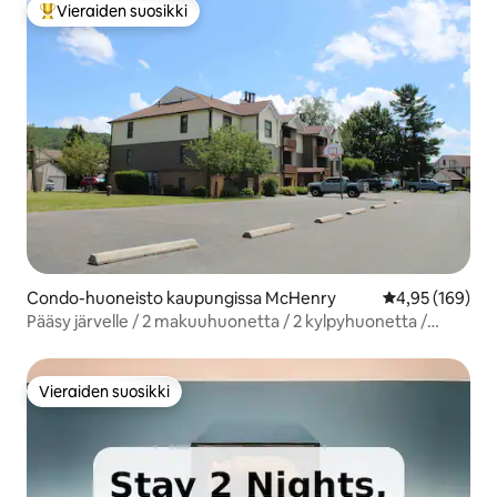
Vieraiden suosikki
Vieraiden suosikkien parhaimmistoa
Condo-huoneisto kaupungissa McHenry
Keskimääräinen
4,95 (169)
Pääsy järvelle / 2 makuuhuonetta / 2 kylpyhuonetta /
keittiö / uima-allas / 5 m Wispiin
Vieraiden suosikki
Vieraiden suosikki