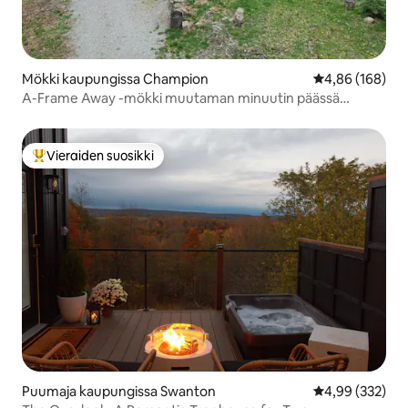
Mökki kaupungissa Champion
Keskimääräinen
4,86 (168)
A-Frame Away -mökki muutaman minuutin päässä
7Springsistä
Vieraiden suosikki
Vieraiden suosikkien parhaimmistoa
Puumaja kaupungissa Swanton
Keskimääräinen
4,99 (332)