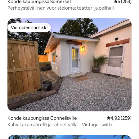
Kohde kaupungissa Somerset
Keskimääräi
5 (253)
Perheystävällinen vuoristoloma; teatteri ja pelihalli
Vieraiden suosikki
Vieraiden suosikki
Kohde kaupungissa Connellsville
Keskimääräinen
4,92 (259)
Kahvi takan äärellä ja tähdet yöllä – Vintage-sviitti