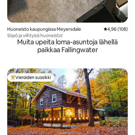
Huoneisto kaupungissa Meyersdale
Keskimääräinen
4,96 (108)
Söpö ja viihtyisä huoneisto!
Muita upeita loma-asuntoja lähellä
paikkaa Fallingwater
Vieraiden suosikki
Vieraiden suosikkien parhaimmistoa