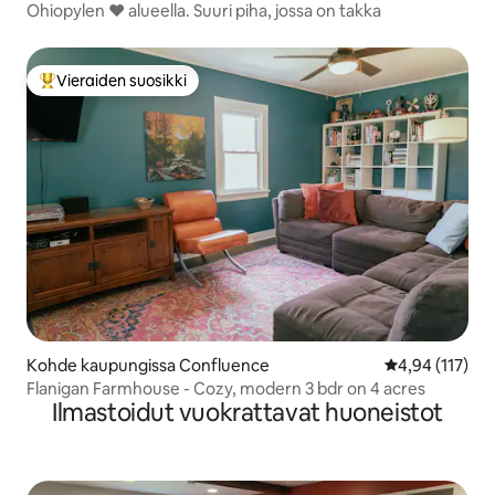
Ohiopylen ❤ alueella. Suuri piha, jossa on takka
Vieraiden suosikki
Vieraiden suosikkien parhaimmistoa
Kohde kaupungissa Confluence
Keskimääräinen
4,94 (117)
Flanigan Farmhouse - Cozy, modern 3 bdr on 4 acres
Ilmastoidut vuokrattavat huoneistot