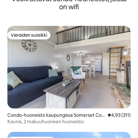
on wifi
Vieraiden suosikki
Vieraiden suosikki
Condo-huoneisto kaupungissa Somerset Cou
Keskimääräinen
4,93 (311)
nty
Kaunis, 2 makuuhuoneen huoneisto