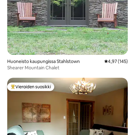
Huoneisto kaupungissa Stahlstown
Keskimääräinen
4,97 (145)
Shearer Mountain Chalet
Vieraiden suosikki
Vieraiden suosikkien parhaimmistoa