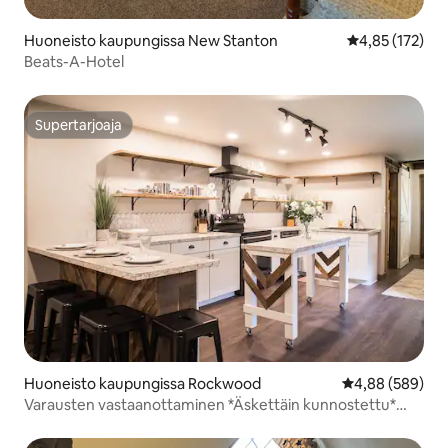
Huoneisto kaupungissa New Stanton
Keskimääräinen
4,85 (172)
Beats-A-Hotel
Supertarjoaja
Supertarjoaja
Huoneisto kaupungissa Rockwood
Keskimääräinen
4,88 (589)
Varausten vastaanottaminen *Äskettäin kunnostettu*
UPEA!