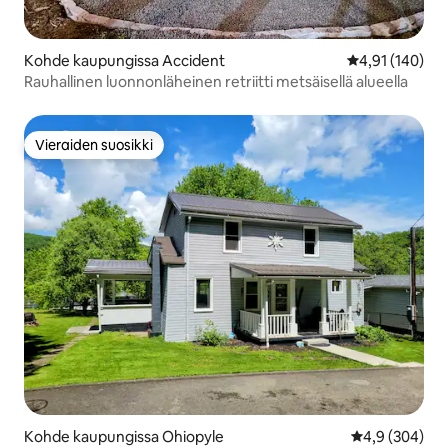
Kohde kaupungissa Accident
Keskimääräinen
4,91 (140)
Rauhallinen luonnonläheinen retriitti metsäisellä alueella
Vieraiden suosikki
Vieraiden suosikki
Kohde kaupungissa Ohiopyle
Keskimääräine
4,9 (304)