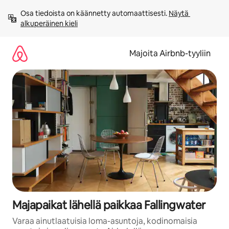
Jätä
Osa tiedoista on käännetty automaattisesti. 
Näytä 
sisältö
alkuperäinen kieli
väliin
Majoita Airbnb-tyyliin
Majapaikat lähellä paikkaa Fallingwater
Varaa ainutlaatuisia loma-asuntoja, kodinomaisia