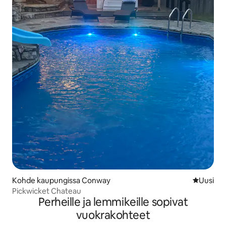
Kohde kaupungissa Conway
Uusi maja
Uusi
Pickwicket Chateau
Perheille ja lemmikeille sopivat
vuokrakohteet