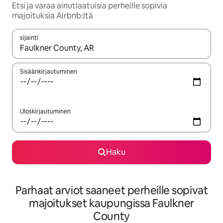
Etsi ja varaa ainutlaatuisia perheille sopivia
majoituksia Airbnb:ltä
sijainti
Kun tulokset ovat saatavilla, navigoi ylös- ja alas-nuolinäppäimi
Sisäänkirjautuminen
Uloskirjautuminen
Haku
Parhaat arviot saaneet perheille sopivat
majoitukset kaupungissa Faulkner
County