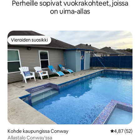
Perheille sopivat vuokrakohteet, joissa
on uima-allas
Vieraiden suosikki
Vieraiden suosikki
Kohde kaupungissa Conway
Keskimääräine
4,87 (52)
Allastalo Conway'ssa