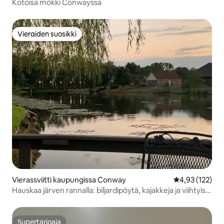
Kotoisa mökki Conwayssa
Vieraiden suosikki
Vieraiden suosikki
Vierassviitti kaupungissa Conway
Keskimääräinen
4,93 (122)
Hauskaa järven rannalla: biljardipöytä, kajakkeja ja viihtyisä
nuotiopaikka
Supertarjoaja