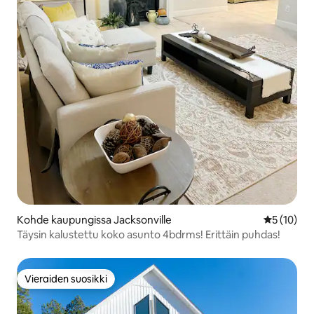
Kohde kaupungissa Jacksonville
Keskimäärä
5 (10)
Täysin kalustettu koko asunto 4bdrms! Erittäin puhdas!
Vieraiden suosikki
Vieraiden suosikki