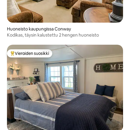
Huoneisto kaupungissa Conway
Kodikas, täysin kalustettu 2 hengen huoneisto
Vieraiden suosikki
Vieraiden suosikkien parhaimmistoa