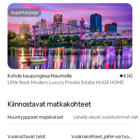
Supertarjoaja
Supertarjoaja
Kohde kaupungissa Maumelle
Keskimäär
4 (4)
Little Rock Modern Luxury Private Estate HUGE HOME
Kiinnostavat matkakohteet
Muuntyyppiset majoitukset
Lähellä olevat suosituimmat näh
Vuokrattavat talot
Vuokrakohteet, joihin voi tuoda lemmikin