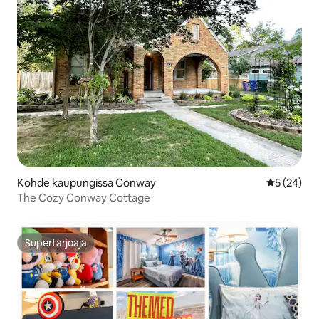
Kohde kaupungissa Conway
Keskimäärä
5 (24)
The Cozy Conway Cottage
Supertarjoaja
Supertarjoaja