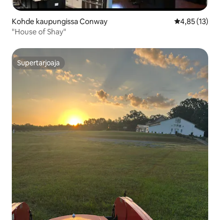
Kohde kaupungissa Conway
Keskimääräine
4,85 (13)
"House of Shay"
Supertarjoaja
Supertarjoaja