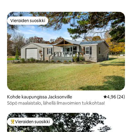
Vieraiden suosikki
Vieraiden suosikki
Kohde kaupungissa Jacksonville
Keskimääräine
4,96 (24)
Söpö maalaistalo, lähellä ilmavoimien tukikohtaa!
Vieraiden suosikki
Vieraiden suosikkien parhaimmistoa