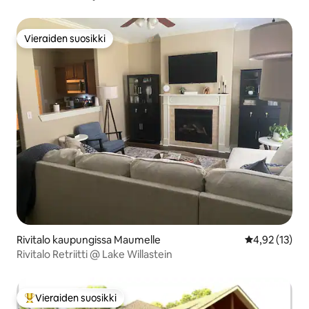
Vieraiden suosikki
Vieraiden suosikki
Rivitalo kaupungissa Maumelle
Keskimääräine
4,92 (13)
Rivitalo Retriitti @ Lake Willastein
Vieraiden suosikki
Vieraiden suosikkien parhaimmistoa