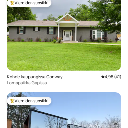
Vieraiden suosikki
Vieraiden suosikkien parhaimmistoa
Kohde kaupungissa Conway
Keskimääräine
4,98 (41)
Lomapaikka Gapissa
Vieraiden suosikki
Vieraiden suosikkien parhaimmistoa