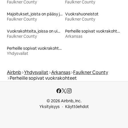
Faulkner County
Faulkner County
Majoitukset, joista on pääsy järvelle
Vuokrahuoneistot
Faulkner County
Faulkner County
Vuokrakohteita, joissa on uima-allas
Perheille sopivat vuokrakohteet
Faulkner County
Arkansas
Perheille sopivat vuokrakohteet
Yhdysvallat
Airbnb
Yhdysvallat
Arkansas
Faulkner County
Perheille sopivat vuokrakohteet
© 2026 Airbnb, Inc.
Yksityisyys
Käyttöehdot