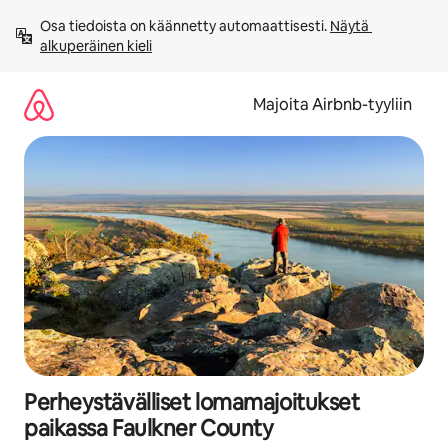
Jätä
Osa tiedoista on käännetty automaattisesti. 
Näytä 
sisältö
alkuperäinen kieli
väliin
Majoita Airbnb-tyyliin
Perheystävälliset lomamajoitukset
paikassa Faulkner County