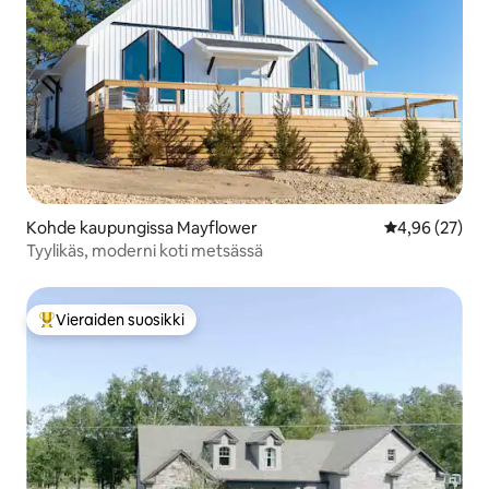
Kohde kaupungissa Mayflower
Keskimääräine
4,96 (27)
Tyylikäs, moderni koti metsässä
Vieraiden suosikki
Vieraiden suosikkien parhaimmistoa