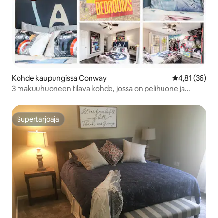
Kohde kaupungissa Conway
Keskimääräine
4,81 (36)
3 makuuhuoneen tilava kohde, jossa on pelihuone ja
teemamakuuhuone
Supertarjoaja
Supertarjoaja