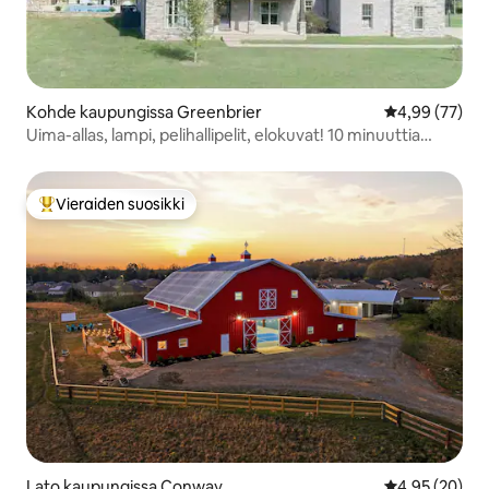
Kohde kaupungissa Greenbrier
Keskimääräine
4,99 (77)
Uima-allas, lampi, pelihallipelit, elokuvat! 10 minuuttia
Conwayhin!
Vieraiden suosikki
Vieraiden suosikkien parhaimmistoa
Lato kaupungissa Conway
Keskimääräine
4,95 (20)