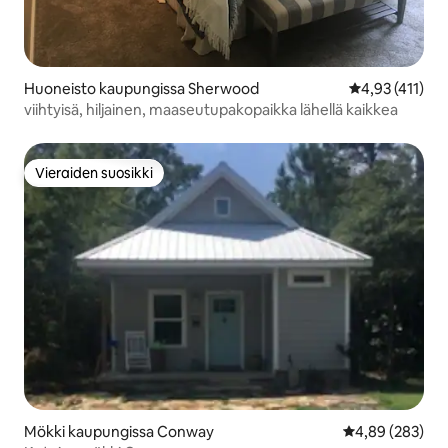
Huoneisto kaupungissa Sherwood
Keskimääräinen
4,93 (411)
viihtyisä, hiljainen, maaseutupakopaikka lähellä kaikkea
Vieraiden suosikki
Vieraiden suosikki
Mökki kaupungissa Conway
Keskimääräinen
4,89 (283)