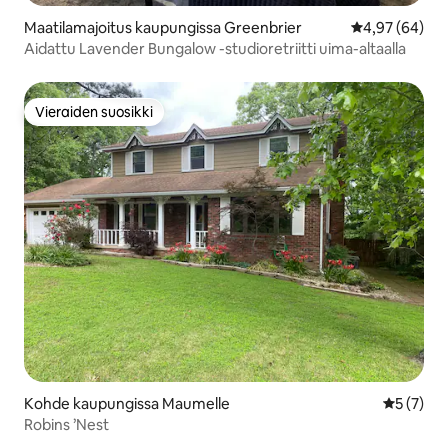
Maatilamajoitus kaupungissa Greenbrier
Keskimääräine
4,97 (64)
Aidattu Lavender Bungalow -studioretriitti uima-altaalla
Vieraiden suosikki
Vieraiden suosikki
Kohde kaupungissa Maumelle
Keskimäär
5 (7)
Robins ’Nest