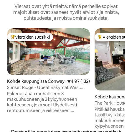
Vieraat ovat yhtä mieltä: nämä perheille sopivat
majoitukset ovat saaneet hyvät arviot sijainnista,
puhtaudesta ja muista ominaisuuksista.
Vieraiden suosikki
Vieraiden suosi
Vieraiden suosikkien parhaimmistoa
Vieraiden suosik
Kohde kaupungissa Conway
Keskimääräinen arvio 4,97/5, 13
4,97 (132)
Sunset Ridge - Upeat näkymät West
Conwayssa
Pakene tähän rauhalliseen 3
Kohde kaupungis
makuuhuoneen ja 2 kylpyhuoneen
y
The Park House
kohteeseen, joka sopii täydellisesti
Pitäkää hauskaa 
rentoutumiseen ja viihteeseen.
tässä tyylikkäässä
Kohteessa on kaksi makuuhuonetta,
makuuhuoneen ja
joissa on queen-vuoteet, ja kolmas
kylpyhuoneen talo
makuuhuone, jossa on kaksi
naapurustossa We