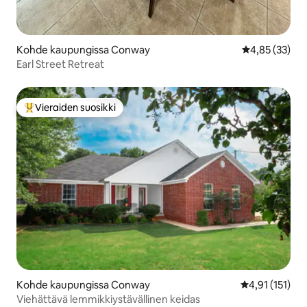
Kohde kaupungissa Conway
Keskimääräine
4,85 (33)
Earl Street Retreat
Vieraiden suosikki
Vieraiden suosikkien parhaimmistoa
Kohde kaupungissa Conway
Keskimääräinen
4,91 (151)
Viehättävä lemmikkiystävällinen keidas