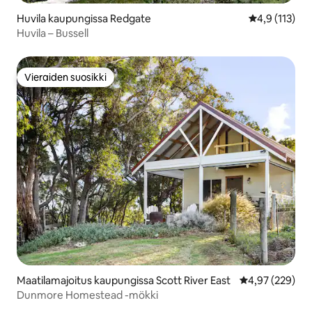
Huvila kaupungissa Redgate
Keskimääräine
4,9 (113)
Huvila – Bussell
Vieraiden suosikki
Vieraiden suosikki
Maatilamajoitus kaupungissa Scott River East
Keskimääräinen
4,97 (229)
Dunmore Homestead -mökki