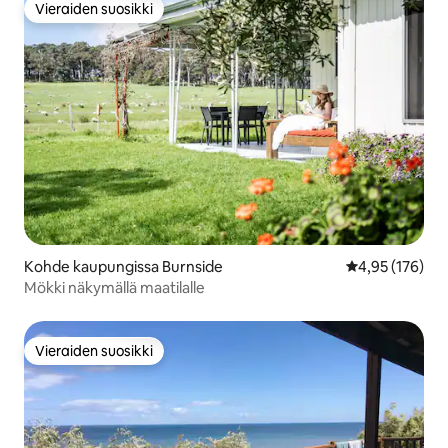
Vieraiden suosikki
Vieraiden suosikki
Kohde kaupungissa Burnside
Keskimääräinen
4,95 (176)
Mökki näkymällä maatilalle
Vieraiden suosikki
Vieraiden suosikki