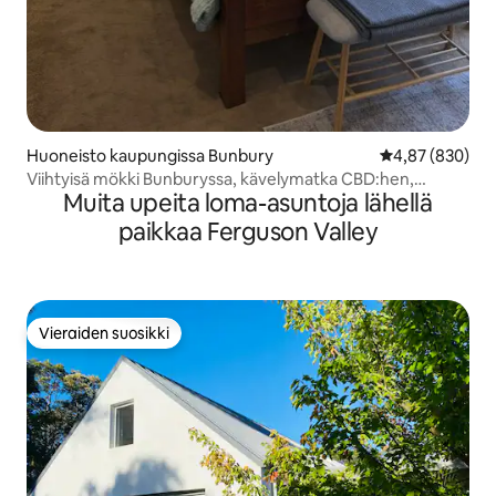
Huoneisto kaupungissa Bunbury
Keskimääräinen
4,87 (830)
Viihtyisä mökki Bunburyssa, kävelymatka CBD:hen,
Muita upeita loma-asuntoja lähellä
lahteen ja merelle
paikkaa Ferguson Valley
Vieraiden suosikki
Vieraiden suosikki