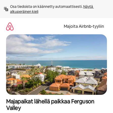
Jätä
Osa tiedoista on käännetty automaattisesti. 
Näytä 
sisältö
alkuperäinen kieli
väliin
Majoita Airbnb-tyyliin
Majapaikat lähellä paikkaa Ferguson
Valley