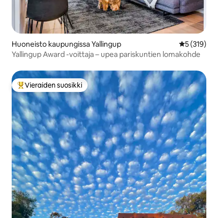
Huoneisto kaupungissa Yallingup
Keskimääräi
5 (319)
Yallingup Award -voittaja – upea pariskuntien lomakohde
Vieraiden suosikki
Vieraiden suosikkien parhaimmistoa