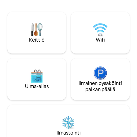
luonto ja rauhallin
tarkoituksellisesti juhlistamaan Margaret
– vain muutaman 
Riverin viinialueen hidasta tahtia.
kaupungista, joest
Uppoudu luontoon katsellessasi ikonisia
rannikosta. Explorer's Rest on ollut
Highland-karjamme laiduntamassa aivan
Urban List -listalla 
ikkunasi ulkopuolella, nauti illasta
se on tunnettu ret
upeiden auringonlaskujen äärellä ja
Nyt oma syrjäinen 
ihastele laakson vertaansa vailla olevia
Keittiö
Wifi
ulkokylpykeidas yk
näkymiä.
Ilmainen pysäköinti
Uima-allas
paikan päällä
Ilmastointi