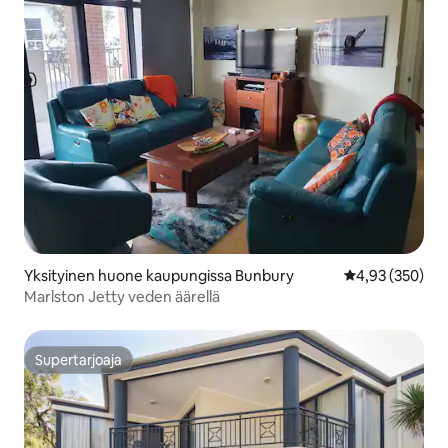
Yksityinen huone kaupungissa Bunbury
Keskimääräinen
4,93 (350)
Marlston Jetty veden äärellä
Supertarjoaja
Supertarjoaja