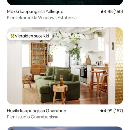
Mökki kaupungissa Yallingup
Keskimääräinen
4,95 (150)
Pieni ekomökki Windows Estatessa
Vieraiden suosikki
Vieraiden suosikkien parhaimmistoa
Huvila kaupungissa Gnarabup
Keskimääräinen
4,99 (167)
Pieni studio Gnarabupissa