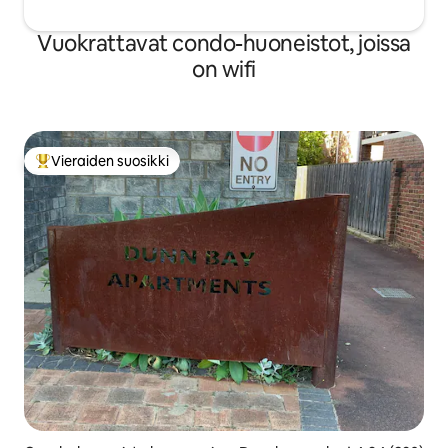
Vuokrattavat condo-huoneistot, joissa
on wifi
Vieraiden suosikki
Vieraiden suosikkien parhaimmistoa