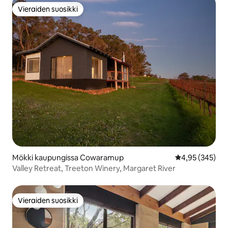
Vieraiden suosikki
Vieraiden suosikki
Mökki kaupungissa Cowaramup
Keskimääräinen
4,95 (345)
Valley Retreat, Treeton Winery, Margaret River
Vieraiden suosikki
Vieraiden suosikki