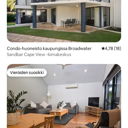
Condo-huoneisto kaupungissa Broadwater
Keskimääräine
4,78 (18)
Sandbar Cape View -lomakeskus
Vieraiden suosikki
Vieraiden suosikki