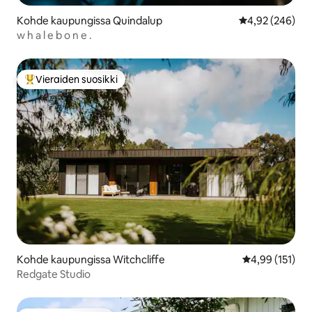
Kohde kaupungissa Quindalup
Keskimääräinen
4,92 (246)
w h a l e b o n e .
Vieraiden suosikki
Vieraiden suosikkien parhaimmistoa
Kohde kaupungissa Witchcliffe
Keskimääräinen
4,99 (151)
Redgate Studio