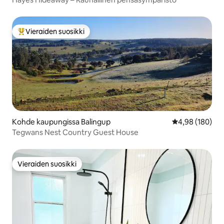
Vieraiden suosikki
Vieraiden suosikkien parhaimmistoa
Kohde kaupungissa Balingup
Keskimääräinen
4,98 (180)
Tegwans Nest Country Guest House
Vieraiden suosikki
Vieraiden suosikki