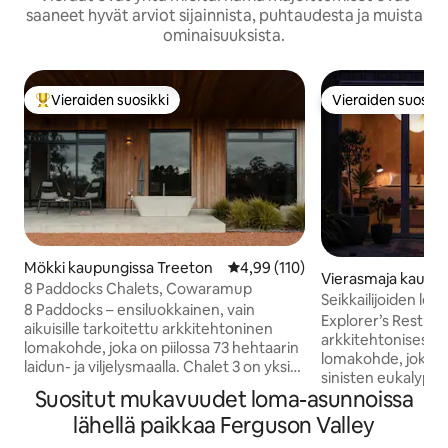
saaneet hyvät arviot sijainnista, puhtaudesta ja muista
ominaisuuksista.
Vieraiden suosikki
Vieraiden suosikk
Vieraiden suosikkien parhaimmistoa
Vieraiden suosikk
Mökki kaupungissa Treeton
Keskimääräinen arvio 4,99/5, 11
4,99 (110)
Vierasmaja kaupu
8 Paddocks Chalets, Cowaramup
garet River
Seikkailijoiden lep
8 Paddocks – ensiluokkainen, vain
Saunapyhäkkö lähe
Explorer’s Rest on 
aikuisille tarkoitettu arkkitehtoninen
rantaa
arkkitehtonisesti 
lomakohde, joka on piilossa 73 hehtaarin
lomakohde, joka si
laidun- ja viljelysmaalla. Chalet 3 on yksi
sinisten eukalyptu
vain neljästä syrjäisestä lomamökistä
Suositut mukavuudet loma-asunnoissa
hitaaseen ja virki
laajalla tontillamme Cowaramupin
suunniteltu majapa
lähellä paikkaa Ferguson Valley
lähellä. Se tarjoaa intiimin pakopaikan
turvapaikan, jossa 
arjesta ja on suunniteltu