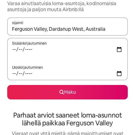
Varaa ainutlaatuisia loma-asuntoja, kodinomaisia
asuntoja ja paljon muuta Airbnb:llä
sijainti
Kun tulokset ovat saatavilla, navigoi ylös- ja alas-nuolinäppäimi
Sisäänkirjautuminen
Uloskirjautuminen
Haku
Parhaat arviot saaneet loma-asunnot
lähellä paikkaa Ferguson Valley
Vieraat ovat yhtä mieltä: nämä majoittumiset ovat