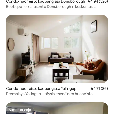
Condo-huoneisto kaupungissa Dunsborough
Keskimääräinen
4,94 (320)
Boutique-loma-asunto Dunsboroughin keskustassa
Condo-huoneisto kaupungissa Yallingup
Keskimääräine
4,71 (86)
Premalaya Yallingup – täysin itsenäinen huoneisto
Supertarjoaja
Supertarjoaja