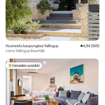
Huoneisto kaupungissa Yallingup
Keskimääräinen
4,94 (500)
Loma Yallingup Beachillä
Vieraiden suosikki
Vieraiden suosikkien parhaimmistoa