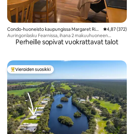
Condo-huoneisto kaupungissa Margaret Rive
Keskimääräinen
4,87 (372)
r
Auringonlasku Fearnissa, ihana 2 makuuhuoneen
Perheille sopivat vuokrattavat talot
*poreammeella varustettu huoneisto
Vieraiden suosikki
Vieraiden suosikkien parhaimmistoa