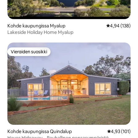
Kohde kaupungissa Myalup
Keskimääräinen
4,94 (138)
Lakeside Holiday Home Myalup
Vieraiden suosikki
Vieraiden suosikki
Kohde kaupungissa Quindalup
Keskimääräinen
4,93 (101)
Hayes Hideaway – Rauhallinen pensasympäristö