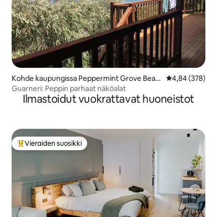
Kohde kaupungissa Peppermint Grove Beac
Keskimääräinen
4,84 (378)
h
Guarneri: Peppin parhaat näköalat
Ilmastoidut vuokrattavat huoneistot
Vieraiden suosikki
Vieraiden suosikkien parhaimmistoa