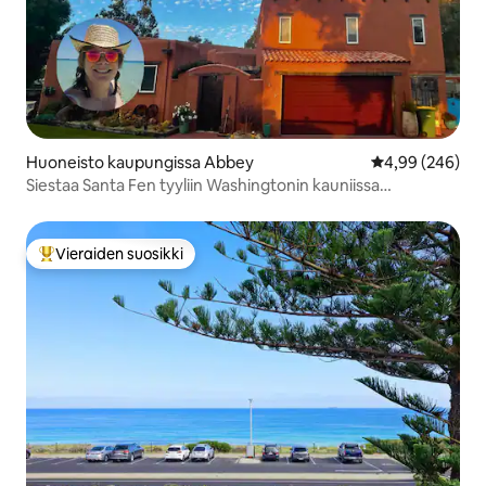
Huoneisto kaupungissa Abbey
Keskimääräinen
4,99 (246)
Siestaa Santa Fen tyyliin Washingtonin kauniissa
lounaisosassa
Vieraiden suosikki
Vieraiden suosikkien parhaimmistoa