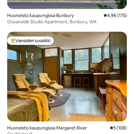
Huoneisto kaupungissa Bunbury
Keskimääräinen
4,96 (175)
Oceanside Studio Apartment, Bunbury, WA
Vieraiden suosikki
Vieraiden suosikkien parhaimmistoa
Huoneisto kaupungissa Margaret River
Keskimääräi
5 (108)