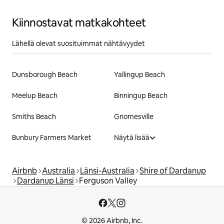
Kiinnostavat matkakohteet
Lähellä olevat suosituimmat nähtävyydet
Dunsborough Beach
Yallingup Beach
Meelup Beach
Binningup Beach
Smiths Beach
Gnomesville
Bunbury Farmers Market
Näytä lisää
Airbnb
Australia
Länsi-Australia
Shire of Dardanup
Dardanup Länsi
Ferguson Valley
© 2026 Airbnb, Inc.