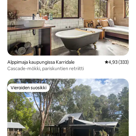
Alppimaja kaupungissa Karridale
Keskimääräinen
4,93 (333)
Cascade-mökki, pariskuntien retriitti
Vieraiden suosikki
Vieraiden suosikki