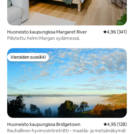
Huoneisto kaupungissa Margaret River
Keskimääräinen
4,96 (341)
Piilotettu helmi Margan sydämessä.
Vieraiden suosikki
Vieraiden suosikki
Huoneisto kaupungissa Bridgetown
Keskimääräinen
4,95 (128)
Rauhallinen hyvinvointiretriitti – maatila- ja metsänäkymät