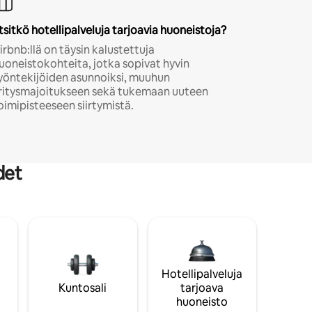
tsitkö hotellipalveluja tarjoavia huoneistoja?
irbnb:llä on täysin kalustettuja
uoneistokohteita, jotka sopivat hyvin
yöntekijöiden asunnoiksi, muuhun
ritysmajoitukseen sekä tukemaan uuteen
oimipisteeseen siirtymistä.
det
Hotellipalveluja
Kuntosali
tarjoava
huoneisto