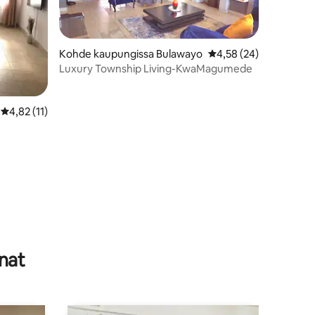
Kohde kaupungissa Bulawayo
Keskimääräinen arvio 
4,58 (24)
Luxury Township Living-KwaMagumede
Keskimääräinen arvio 4,82/5, 11 arvostelua
4,82 (11)
nat