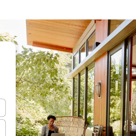
-nuolinäppäimillä tai tutustu koskettamalla tai pyyhkäisemällä.