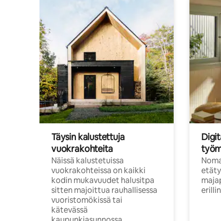
Täysin kalustettuja
Digit
vuokrakohteita
työm
Näissä kalustetuissa
Nomad
vuokrakohteissa on kaikki
etäty
kodin mukavuudet halusitpa
majap
sitten majoittua rauhallisessa
erill
vuoristomökissä tai
kätevässä
kaupunkiasunnossa.