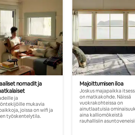
aaliset nomadit ja
Majoittumisen iloa
atkalaiset
Joskus majapaikka itses
on matkakohde. Näissä
eille ja
vuokrakohteissa on
öntekijöille mukavia
ainutlaatuisia ominaisuu
aikkoja, joissa on wifi ja
aina kalliomökeistä
inen työskentelytila.
rauhallisiin asuntoveneisi