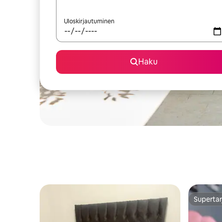
Uloskirjautuminen
Haku
Supertar
Supertar