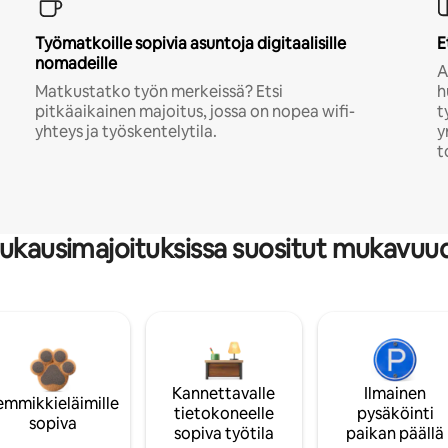
Työmatkoille sopivia asuntoja digitaalisille
E
nomadeille
A
Matkustatko työn merkeissä? Etsi
h
pitkäaikainen majoitus, jossa on nopea wifi-
t
yhteys ja työskentelytila.
y
t
ukausimajoituksissa suositut mukavuu
Kannettavalle
Ilmainen
emmikkieläimille
tietokoneelle
pysäköinti
sopiva
sopiva työtila
paikan päällä