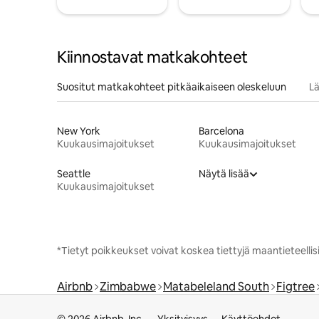
Kiinnostavat matkakohteet
Suositut matkakohteet pitkäaikaiseen oleskeluun
Lä
New York
Barcelona
Kuukausimajoitukset
Kuukausimajoitukset
Seattle
Näytä lisää
Kuukausimajoitukset
*Tietyt poikkeukset voivat koskea tiettyjä maantieteellisiä
Airbnb
Zimbabwe
Matabeleland South
Figtree