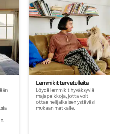
Lemmikit tervetulleita
sään
Löydä lemmikit hyväksyviä
majapaikkoja, jotta voit
ottaa nelijalkaisen ystäväsi
ksia
mukaan matkalle.
in.