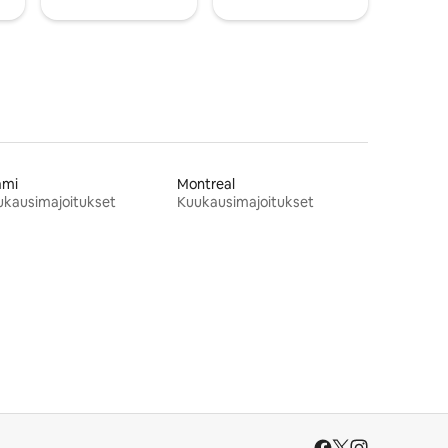
ami
Montreal
ukausimajoitukset
Kuukausimajoitukset