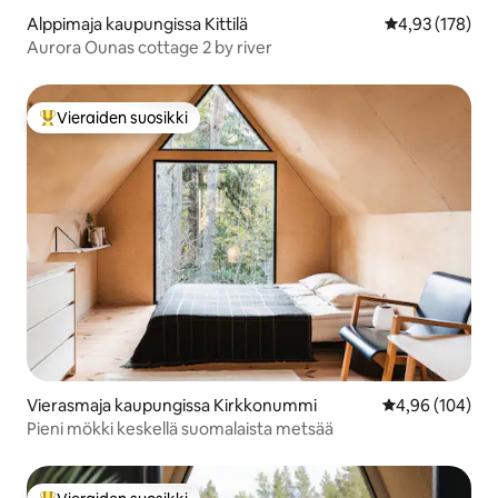
Alppimaja kaupungissa Kittilä
Keskimääräinen
4,93 (178)
Aurora Ounas cottage 2 by river
Vieraiden suosikki
Vieraiden suosikkien parhaimmistoa
Vierasmaja kaupungissa Kirkkonummi
Keskimääräinen
4,96 (104)
Pieni mökki keskellä suomalaista metsää