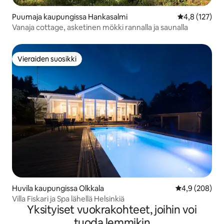
Puumaja kaupungissa Hankasalmi
Keskimääräine
4,8 (127)
Vanaja cottage, asketinen mökki rannalla ja saunalla
Vieraiden suosikki
Vieraiden suosikki
Huvila kaupungissa Olkkala
Keskimääräine
4,9 (208)
Villa Fiskari ja Spa lähellä Helsinkiä
Yksityiset vuokrakohteet, joihin voi
tuoda lemmikin