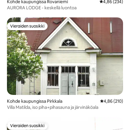
Kohde kaupungissa Rovaniemi
Keskimääräinen
4,86 (234)
AURORA LODGE - keskellä luontoa
Vieraiden suosikki
Vieraiden suosikki
Kohde kaupungissa Pirkkala
Keskimääräinen
4,86 (210)
Villa Matilda, iso piha+pihasauna ja järvinäköala
Vieraiden suosikki
Vieraiden suosikki