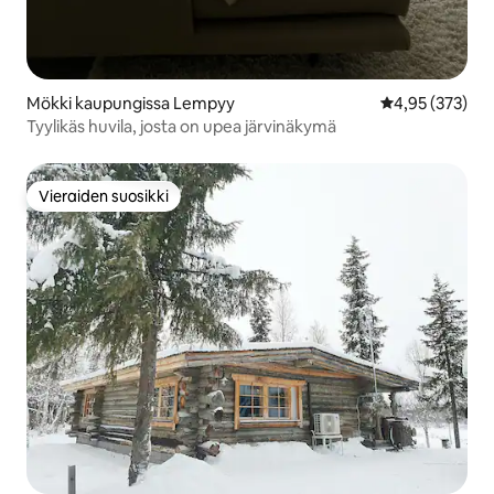
Mökki kaupungissa Lempyy
Keskimääräinen
4,95 (373)
Tyylikäs huvila, josta on upea järvinäkymä
Vieraiden suosikki
Vieraiden suosikki