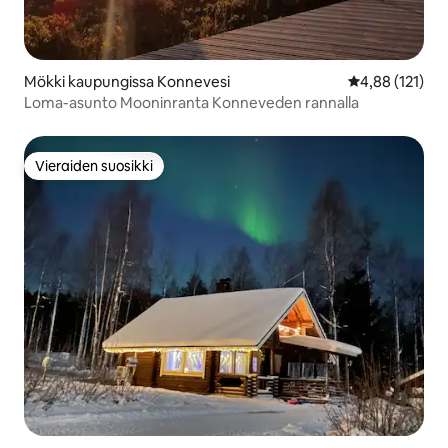
Mökki kaupungissa Konnevesi
Keskimääräinen
4,88 (121)
Loma-asunto Mooninranta Konneveden rannalla
Vieraiden suosikki
Vieraiden suosikki