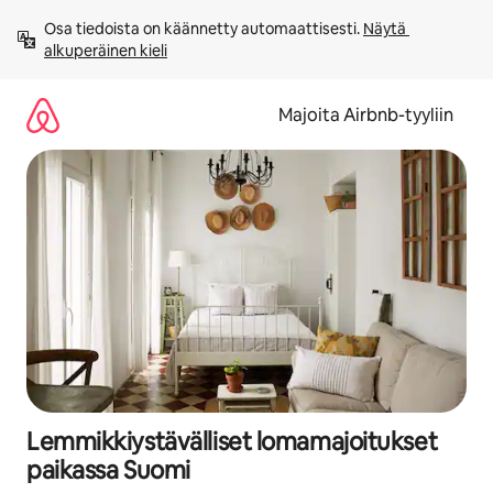
Jätä
Osa tiedoista on käännetty automaattisesti. 
Näytä 
sisältö
alkuperäinen kieli
väliin
Majoita Airbnb-tyyliin
Lemmikkiystävälliset lomamajoitukset
paikassa Suomi