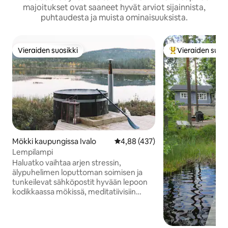
majoitukset ovat saaneet hyvät arviot sijainnista,
puhtaudesta ja muista ominaisuuksista.
Vieraiden suosikki
Vieraiden suosi
Vieraiden suosikki
Vieraiden suosik
Mökki kaupungissa Ivalo
Keskimääräinen arvio 4,88/5, 43
4,88 (437)
Lempilampi
Haluatko vaihtaa arjen stressin,
älypuhelimen loputtoman soimisen ja
tunkeilevat sähköpostit hyvään lepoon
kodikkaassa mökissä, meditatiivisiin
metsäkävelyihin ja romanttisille
venematkoille keskiyön auringon ja
revontulien alla? Lovers' Lake Retreat