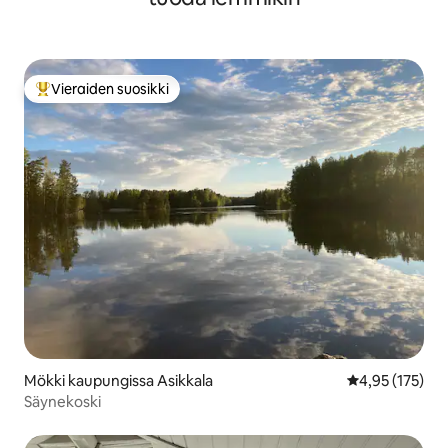
Vieraiden suosikki
Vieraiden suosikkien parhaimmistoa
Mökki kaupungissa Asikkala
Keskimääräinen
4,95 (175)
Säynekoski