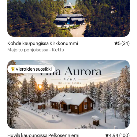
Kohde kaupungissa Kirkkonummi
Keskimäärä
5 (24)
Majoitu pohjoisessa - Kettu
Vieraiden suosikki
Vieraiden suosikkien parhaimmistoa
Huvila kaupungissa Pelkosenniemi
Keskimääräinen
4,94 (100)