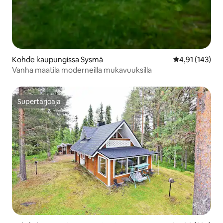
Kohde kaupungissa Sysmä
Keskimääräinen
4,91 (143)
Vanha maatila moderneilla mukavuuksilla
Supertarjoaja
Supertarjoaja