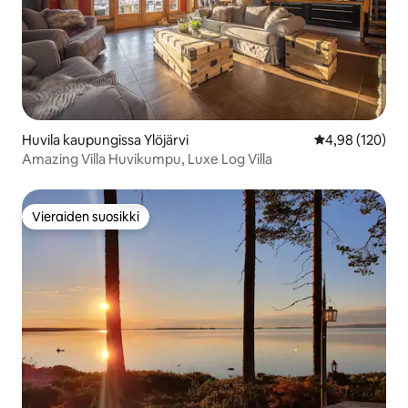
Huvila kaupungissa Ylöjärvi
Keskimääräinen
4,98 (120)
Amazing Villa Huvikumpu, Luxe Log Villa
Vieraiden suosikki
Vieraiden suosikki