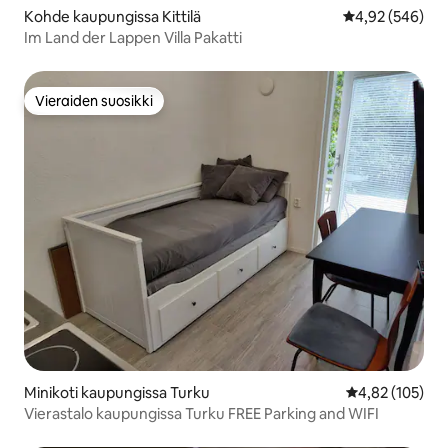
Kohde kaupungissa Kittilä
Keskimääräinen
4,92 (546)
Im Land der Lappen Villa Pakatti
Vieraiden suosikki
Vieraiden suosikki
Minikoti kaupungissa Turku
Keskimääräinen
4,82 (105)
Vierastalo kaupungissa Turku FREE Parking and WIFI