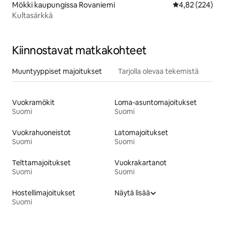
Mökki kaupungissa Rovaniemi
Keskimääräinen
4,82 (224)
Kultasärkkä
Kiinnostavat matkakohteet
Muuntyyppiset majoitukset
Tarjolla olevaa tekemistä
Vuokramökit
Loma-asuntomajoitukset
Suomi
Suomi
Vuokrahuoneistot
Latomajoitukset
Suomi
Suomi
Telttamajoitukset
Vuokrakartanot
Suomi
Suomi
Hostellimajoitukset
Näytä lisää
Suomi