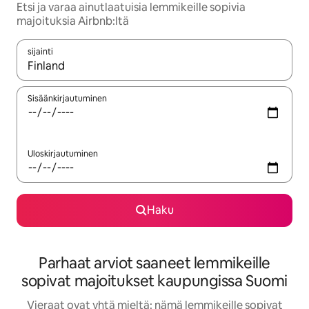
Etsi ja varaa ainutlaatuisia lemmikeille sopivia
majoituksia Airbnb:ltä
sijainti
Kun tulokset ovat saatavilla, navigoi ylös- ja alas-nuolinäppäimi
Sisäänkirjautuminen
Uloskirjautuminen
Haku
Parhaat arviot saaneet lemmikeille
sopivat majoitukset kaupungissa Suomi
Vieraat ovat yhtä mieltä: nämä lemmikeille sopivat