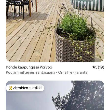
Kohde kaupungissa Porvoo
Keskimäärä
5 (19)
Puulämmitteinen rantasauna • Oma hiekkaranta
Vieraiden suosikki
Vieraiden suosikkien parhaimmistoa