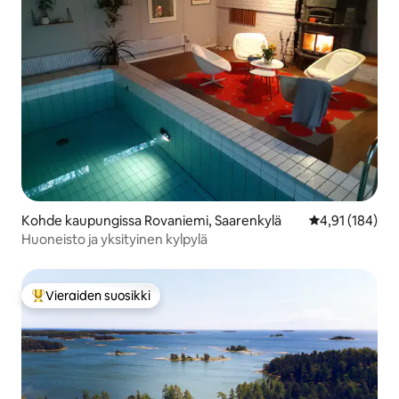
Kohde kaupungissa Rovaniemi, Saarenkylä
Keskimääräinen
4,91 (184)
Huoneisto ja yksityinen kylpylä
Vieraiden suosikki
Vieraiden suosikkien parhaimmistoa