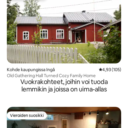
Kohde kaupungissa Ingå
Keskimääräinen
4,93 (105)
Old Gathering Hall Turned Cozy Family Home
Vuokrakohteet, joihin voi tuoda
lemmikin ja joissa on uima-allas
Vieraiden suosikki
Vieraiden suosikki