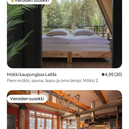
Vieraiden suosikki
Vieraiden suosikkien parhaimmistoa
Mökki kaupungissa Laitila
Keskimääräine
4,95 (20)
Pieni mökki, sauna, laavu ja oma lampi. Mökki 2
Vieraiden suosikki
Vieraiden suosikki