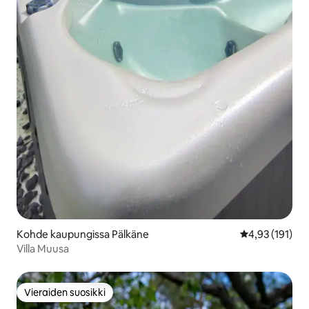
Kohde kaupungissa Pälkäne
Keskimääräinen
4,93 (191)
Villa Muusa
Vieraiden suosikki
Vieraiden suosikki