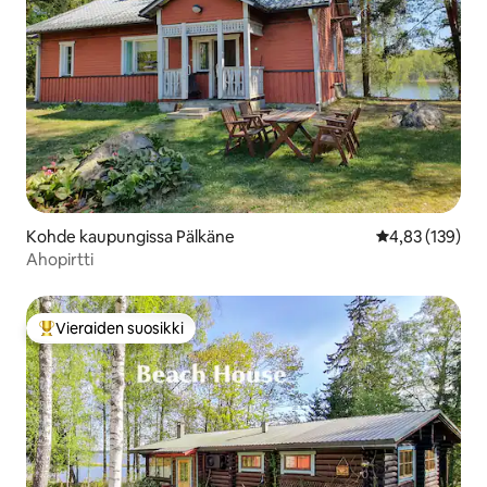
Kohde kaupungissa Pälkäne
Keskimääräinen
4,83 (139)
Ahopirtti
Vieraiden suosikki
Vieraiden suosikkien parhaimmistoa