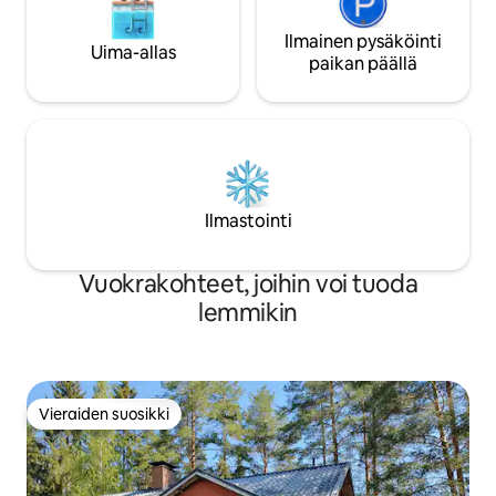
Ilmainen pysäköinti
Uima-allas
paikan päällä
Ilmastointi
Vuokrakohteet, joihin voi tuoda
lemmikin
Vieraiden suosikki
Vieraiden suosikki