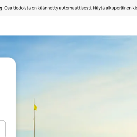
Osa tiedoista on käännetty automaattisesti. 
Näytä alkuperäinen kie
-nuolinäppäimillä tai tutustu koskettamalla tai pyyhkäisemällä.