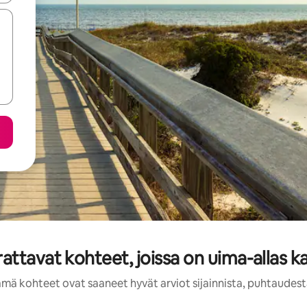
attavat kohteet, joissa on uima-allas 
ämä kohteet ovat saaneet hyvät arviot sijainnista, puhtaudest