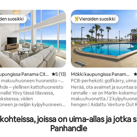
den suosikki
Vieraiden suosikki
n suosikkien parhaimmistoa
Vieraiden suosikkien parhaimm
upungissa Panama City
Keskimääräinen arvio 5/5, 13 arvostelua
5 (13)
Mökki kaupungissa Panama
K
City
 5 makuuhuoneen huoneisto –
PCB-perhekoti: golfkärry, uima-
99/5, 230 arvostelua
hdelle – Panama City Beach
ranta
ohde – ylellinen kattohuoneisto
Herää, ota avaimet ja suuntaa 
alla! Yövy tässä tilavassa,
rannalle – se on Marlin-kokemus.
ksisessa, viiden
makuuhuonetta / 2 kylpyhuonet
neen ja neljän kylpyhuoneen
hengen | Aidattu Venture Out R
eistossa Panama City Beachillä
Panama City Beach 🛺 Golfkärry sisältyy
upeista panoraamanäkymistä
hintaan – ei vakuutta 🏖️ Jaettu
teissa, joissa on uima-allas ja jotka s
Kohteen pinta-ala on yli 250 m²,
rannalle (Venture Out -vieraid
Panhandle
uunniteltu suurille perheille ja
yksinoikeutettu pääsy) 🏊 Kaksi
 siellä voi majoittua mukavasti
lomakeskusuima-allasta 🌿 Mu