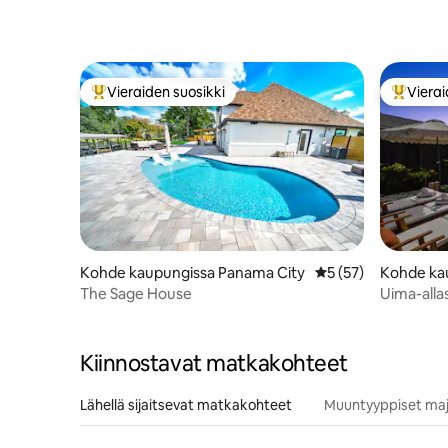
Vieraiden suosikki
Vierai
Vieraiden suosikkien parhaimmistoa
Vieraide
Kohde kaupungissa Panama City
Keskimääräinen arvi
5 (57)
Kohde ka
Beach
The Sage House
Uima-alla
hengen ma
Kiinnostavat matkakohteet
Lähellä sijaitsevat matkakohteet
Muuntyyppiset maj