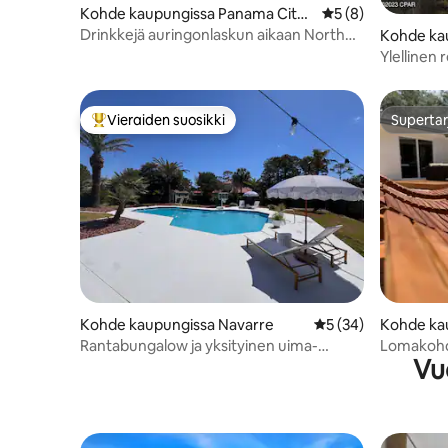
Kohde kaupungissa Panama City
Keskimääräinen arv
5 (8)
Beach
Drinkkejä auringonlaskun aikaan North
Kohde ka
Wells Streetillä
City
Ylellinen r
Lomakesk
Vieraiden suosikki
Supertar
Vieraiden suosikkien parhaimmistoa
Supertar
Kohde kaupungissa Navarre
Keskimääräinen arvi
5 (34)
Kohde ka
Rantabungalow ja yksityinen uima-
Lomakohde
Vuo
allasparatiisi
allas ja n