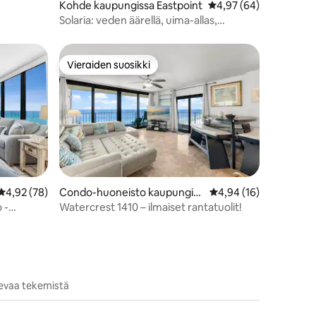
Kohde kaupungissa Eastpoint
Keskimääräinen arvio 
4,97 (64)
Solaria: veden äärellä, uima-allas,
kalastus, kajakki, golf
Vieraiden suosikki
istoa
Vieraiden suosikki
Keskimääräinen arvio 4,92/5, 78 arvostelua
4,92 (78)
Condo-huoneisto kaupungiss
Keskimääräinen arvio 
4,94 (16)
a Panama City
 -
Watercrest 1410 – ilmaiset rantatuolit!
olevaa tekemistä