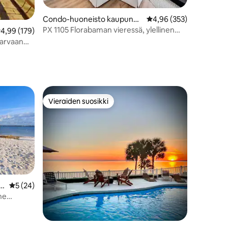
Condo-huoneisto kaupungi
Keskimääräinen arvio 4
4,96 (353)
ssa Orange Beach
PX 1105 Florabaman vieressä, ylellinen
eskimääräinen arvio 4,99/5, 179 arvostelua
4,99 (179)
sviitti rannalla
harvaan
o Keyssä!
Vieraiden suosikki
istoa
Vieraiden suosikki
 B
Keskimääräinen arvio 5/5, 24 arvostelua
5 (24)
he