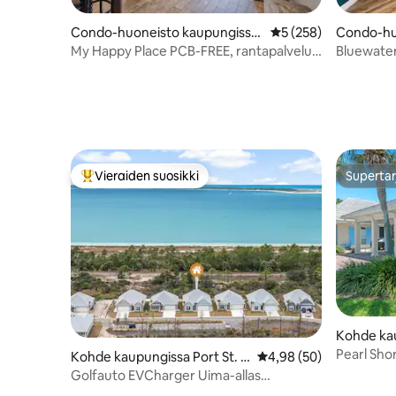
Condo-huoneisto kaupungissa
Keskimääräinen arvio
5 (258)
Condo-hu
Panama City Beach
sa Orang
My Happy Place PCB-FREE, rantapalvelut,
Bluewater
king-vuode
VALTAVA k
Vieraiden suosikki
Supertar
Vieraiden suosikkien parhaimmistoa
Supertar
Kohde ka
h
Pearl Shor
Kohde kaupungissa Port St. J
Keskimääräinen arvio 4
4,98 (50)
rannalle
oe
Golfauto EVCharger Uima-allas
Kävelymatka rannalle 2 keittiötä