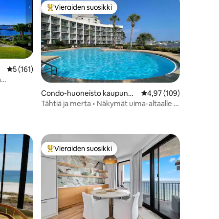
Vieraiden suosikki
istoa
Vieraiden suosikkien parhaimmistoa
Keskimääräinen arvio 5/5, 161 arvostelua
5 (161)
ä
Condo-huoneisto kaupungis
Keskimääräinen arvio 4
4,97 (109)
sa Fort Walton Beach
Tähtiä ja merta • Näkymät uima-altaalle ja
salmelle • 4 hengen majoitus
Vieraiden suosikki
istoa
Vieraiden suosikkien parhaimmistoa