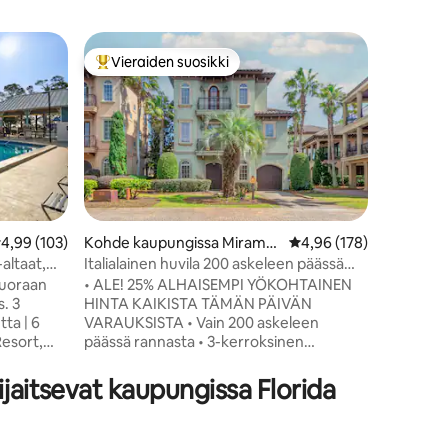
Kohde ka
Vieraiden suosikki
Viera
istoa
Vieraiden suosikkien parhaimmistoa
Vieraid
East Bay 
rantalo
Tässä lah
kohteessa
kiehtovis
olohuone
jatkuvat, 
jossa on t
kerätä ui
lämpimämp
eskimääräinen arvio 4,99/5, 103 arvostelua
4,99 (103)
Kohde kaupungissa Miramar
Keskimääräinen arvio 4
4,96 (178)
aikaa? Kä
Beach
altaat,
Italialainen huvila 200 askeleen päässä
poreallas
rannalta • Ilmainen risteily!
suoraan
• ALE! 25% ALHAISEMPI YÖKOHTAINEN
kalastam
 3
HINTA KAIKISTA TÄMÄN PÄIVÄN
tai katso
ta | 6
VARAUKSISTA • Vain 200 askeleen
veden yl
esort,
päässä rannasta • 3-kerroksinen
auringon
toscanalaistyylinen huvila yhdessä
kuin tämä
 pääsy
miljoonien dollarien arvoisten kohteiden
ijaitsevat kaupungissa Florida
en
mukavimmista naapurustoista • Ilmainen
risteilylippu per yö! (alle 7 yön
utaman
majoittumisille) • lomakeskustyylinen