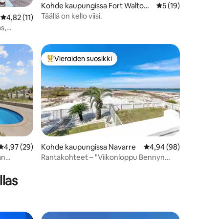
Kohde kaupungissa Fort Walton
Keskimääräinen arv
5 (19)
Beach
Täällä on kello viisi.
Keskimääräinen arvio 4,82/5, 11 arvostelua
4,82 (11)
s,
Vieraiden suosikki
istoa
Vieraiden suosikkien parhaimmistoa
Keskimääräinen arvio 4,97/5, 29 arvostelua
4,97 (29)
Kohde kaupungissa Navarre
Keskimääräinen arvio 
4,94 (98)
an
Rantakohteet – "Viikonloppu Bennyn
ärry
luona"
llas