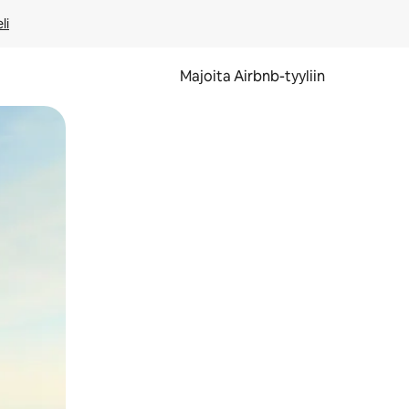
li
Majoita Airbnb-tyyliin