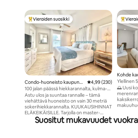
Vieraiden suosikki
Vierai
Vieraiden suosikkien parhaimmistoa
Vieraide
Kohde ka
Beach
Ylellinen
Condo-huoneisto kaupungi
Keskimääräinen arvio 4,
4,99 (230)
näkymä la
🌅 Uusi k
ssa Destin
100 jalan päässä hiekkarannalta, kulma-
merenrann
asunto, poreallas, puutarhanäkymä
Astu ulos ja suuntaa rannalle – tämä
kaksikerro
viehättävä huoneisto on vain 30 metriä
makuuhuo
sokerihiekkarannalta. KUUKAUSIHINNAT
kattohuon
ELÄKEIKÄISILLE. Tarjolla on master-
ja nauti 
Suositut mukavuudet vuokrakoh
sviitti, jossa on king-vuode ja oma
lahdelle. 
kylpyhuone, toinen huone, jossa on king-
ja se on s
vuode, sekä lasten kerrossänkyhuone,
ryhmille –
jossa on käytävällä sijaitseva jaettu