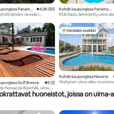
io 5/5, 8 arvostelua
upungissa Panama
Keskimääräinen arvio 4,96/5, 50 arvostelua
4,96 (50)
Kohde kaupungissa Panama C
ity
etriitti lahden rannalla |
PCB Oasis, lämmitetty uima-alla
ustyyppinen uima-allas
koripallo, minigolf, GME-huone
joaja
Vieraiden suosikki
joaja
Vieraiden suosikkien parhaimm
Kohde kaupungissa Navarre
Yksityinen uima-allas, muutam
o 5/5, 34 arvostelua
upungissa Gulf Breeze
Keskimääräinen arvio 5/5, 3 arvostelua
5 (3)
askeleen päässä rannalta, golfk
 Pensacola Beachillä, uima-
krattavat huoneistot, joissa on uima-a
uotiopaikka