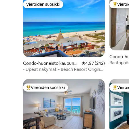
Vieraiden suosikki
Vierai
Vieraiden suosikki
Vieraide
Condo-hu
ssa Panam
Rantapaik
Condo-huoneisto kaupungi
Keskimääräinen arvio 4,
4,97 (242)
Lähellä ka
ssa Panama City Beach
• Upeat näkymät ~ Beach Resort Origin
805 ~ Uima-allas
Vieraiden suosikki
Vierai
Vieraiden suosikkien parhaimmistoa
Vieraide