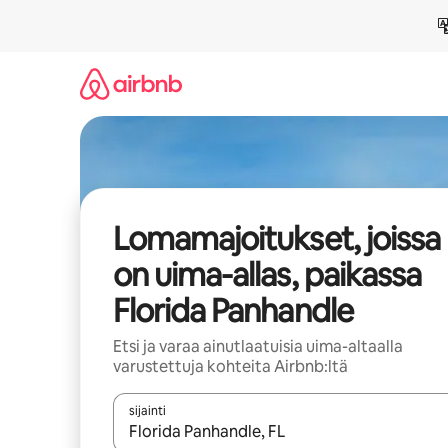
Jätä
sisältö
väliin
Lomamajoitukset, joissa
on uima-allas, paikassa
Florida Panhandle
Etsi ja varaa ainutlaatuisia uima-altaalla
varustettuja kohteita Airbnb:ltä
sijainti
Kun tulokset ovat saatavilla, navigoi ylös- ja alas