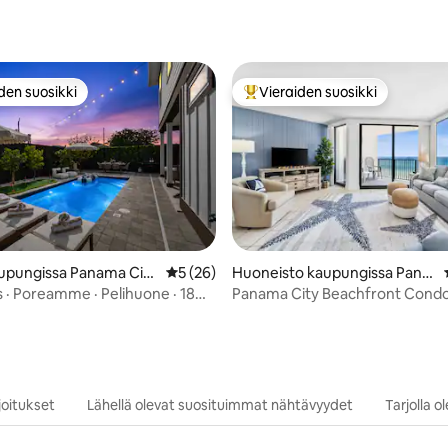
den suosikki
Vieraiden suosikki
n suosikkien parhaimmistoa
Vieraiden suosikkien parhaimm
o 5/5, 57 arvostelua
upungissa Panama City
Keskimääräinen arvio 5/5, 26 arvostelua
5 (26)
Huoneisto kaupungissa Pana
ma City Beach
s · Poreamme · Pelihuone · 18
Panama City Beachfront Condo
joitustila
Henkeäsalpaava näkymä
oitukset
Lähellä olevat suosituimmat nähtävyydet
Tarjolla 