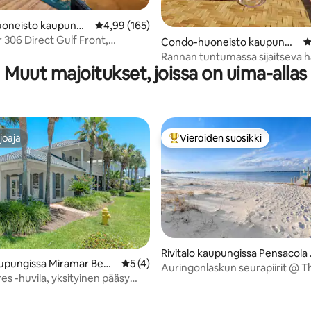
 5/5, 258 arvostelua
oneisto kaupungis
Keskimääräinen arvio 4,99/5, 165 arvostelua
4,99 (165)
e Beach
 306 Direct Gulf Front,
Condo-huoneisto kaupungis
K
ierretty parveke
sa Pensacola
Rannan tuntumassa sijaitseva 
Muut majoitukset, joissa on uima-allas
asuttu condo-huoneisto Perdid
joaja
Vieraiden suosikki
joaja
Vieraiden suosikkien parhaimm
Rivitalo kaupungissa Pensacola
upungissa Miramar Beac
Keskimääräinen arvio 5/5, 4 arvostelua
5 (4)
each
Auringonlaskun seurapiirit @ T
es -huvila, yksityinen pääsy
,98/5, 50 arvostelua
Boardwalk Condo