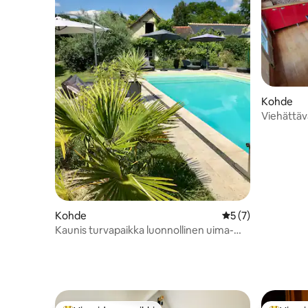
Kohde
Viehättävä
Kohde
Keskimääräinen ar
5 (7)
Kaunis turvapaikka luonnollinen uima-
allas ja eläimet