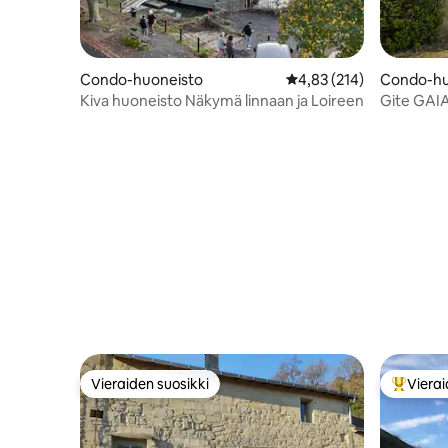
Condo-huoneisto
Keskimääräinen arvio 4,
4,83 (214)
Condo-hu
Kiva huoneisto Näkymä linnaan ja Loireen
Gite GAIA,
Vieraiden suosikki
Vierai
Vieraiden suosikki
Vieraide