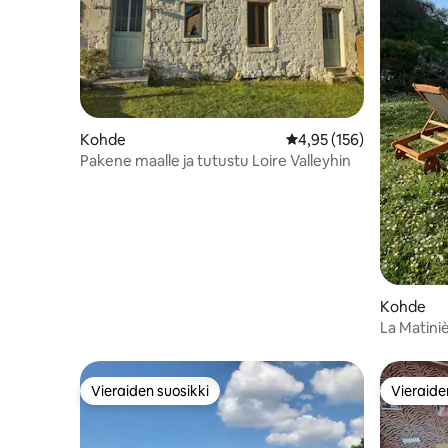
Kohde
Keskimääräinen arvio 4,
4,95 (156)
Pakene maalle ja tutustu Loire Valleyhin
Kohde
La Matini
Vieraiden suosikki
Vieraide
Vieraiden suosikki
Vieraide