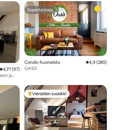
Supertarjoaja
Supertarjoaja
Condo-huoneisto
Keskimääräinen arvio 
4,9 (280)
OASIS
Keskimääräinen arvio 4,77/5, 97 arvostelua
4,77 (97)
een ja
Vieraiden suosikki
Vieraiden suosikkien parhaimmistoa