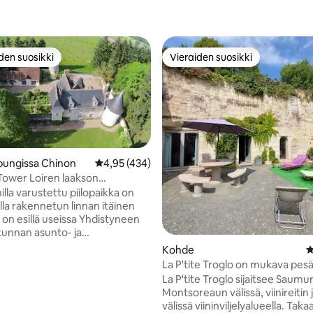
den suosikki
Vieraiden suosikki
n suosikkien parhaimmistoa
Vieraiden suosikki
pungissa Chinon
Keskimääräinen arvio 4,95/5, 434 arvostelua
4,95 (434)
ower Loiren laakson
sä
lla varustettu piilopaikka on
lla rakennetun linnan itäinen
a on esillä useissa Yhdistyneen
unnan asunto- ja
hdissä. Torni on täysin
Kohde
K
, ja sen kauniilta, katetulta
La P'tite Troglo on mukava pes
lta on henkeäsalpaavat
kukkulalla
La P'tite Troglo sijaitsee Saumur
nnan tryffelitarhaan. Sisätilat
Montsoreaun välissä, viinireitin 
nä luonnetta, ja ylimmässä
välissä viininviljelyalueella. Ta
ssa on pyöreä makuuhuone,