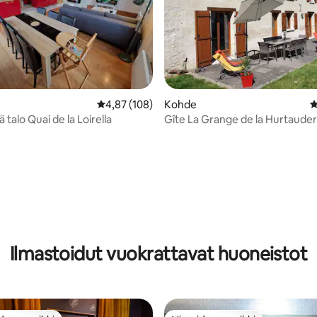
Keskimääräinen arvio 4,87/5, 108 arvostelua
4,87 (108)
Kohde
K
 talo Quai de la Loirella
Gîte La Grange de la Hurtauder
vio 5/5, 7 arvostelua
Ilmastoidut vuokrattavat huoneistot