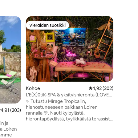
Huoneist
Vieraiden suosikki
Vieraide
Vieraiden suosikki
Vieraide
L'Instan
- Ilmastoi
Aivan Sa
yksityine
unohtum
paritalos
huolellise
kunnostett
koristel
sydämemm
kauniise
Kohde
Keskimääräinen arvio 4
4,92 (202)
samalla k
L'Instant
L'E(X)0tiK-SPA & yksityishieronta (LOVE)
tulossa p
– Loiren rannalla.
✨ Tutustu Mirage Tropicaliin,
vapaasti
hienostuneeseen paikkaan Loiren
eskimääräinen arvio 4,91/5, 203 arvostelua
4,91 (203)
tarjoamii
rannalla 🌴. Nauti kylpylästä,
ä
hierontapöydästä, tyylikkäästä terassista
in ja
ja eksoottisesta viidakkoseudusta
ja Loiren
päästäksesi pois kaikesta. Pidä hauskaa
kaamme
tikkataistelussa, nauti eksoottinen