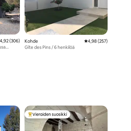
eskimääräinen arvio 4,92/5, 306 arvostelua
4,92 (306)
Kohde
Keskimääräinen arvio 4
4,98 (257)
ssa
Gîte des Pins / 6 henkilöä
Vieraiden suosikki
istoa
Vieraiden suosikkien parhaimmistoa