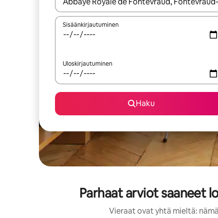
Kun tulokset ovat saatavilla, navigoi ylös- ja alas
Sisäänkirjautuminen
Uloskirjautuminen
Haku
Parhaat arviot saaneet l
Vieraat ovat yhtä mieltä: nämä