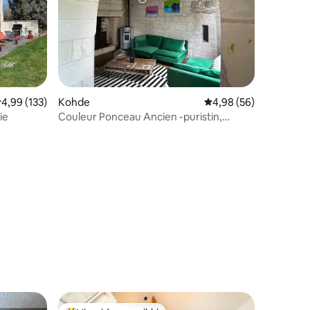
eskimääräinen arvio 4,99/5, 133 arvostelua
4,99 (133)
Kohde
Keskimääräinen arvio 
4,98 (56)
ie
Couleur Ponceau Ancien -puristin,
puoliksi luolassa