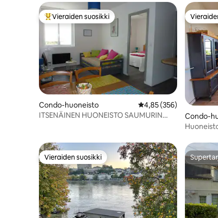
Vieraiden suosikki
Vieraide
Vieraiden suosikkien parhaimmistoa
Vieraide
Condo-huoneisto
Keskimääräinen arvio 4,
4,85 (356)
ITSENÄINEN HUONEISTO SAUMURIN
Condo-hu
KESKUSTASSA.
Huoneisto
Centre
Vieraiden suosikki
Supertar
Vieraiden suosikki
Supertar