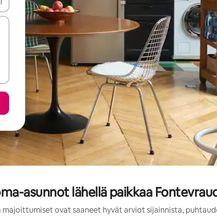
-nuolinäppäimillä tai tutustu koskettamalla tai pyyhkäisemällä.
oma-asunnot lähellä paikkaa Fontevraudi
 majoittumiset ovat saaneet hyvät arviot sijainnista, puhtaud