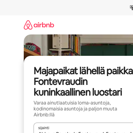
Jätä
sisältö
väliin
Majapaikat lähellä paikk
Fontevraudin
kuninkaallinen luostari
Varaa ainutlaatuisia loma-asuntoja,
kodinomaisia asuntoja ja paljon muuta
Airbnb:llä
sijainti