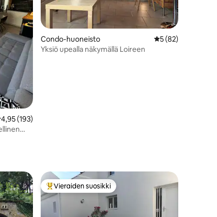
Condo-huoneisto
Keskimääräinen arv
5 (82)
Yksiö upealla näkymällä Loireen
eskimääräinen arvio 4,95/5, 193 arvostelua
4,95 (193)
llinen
Vieraiden suosikki
Vieraiden suosikkien parhaimmistoa