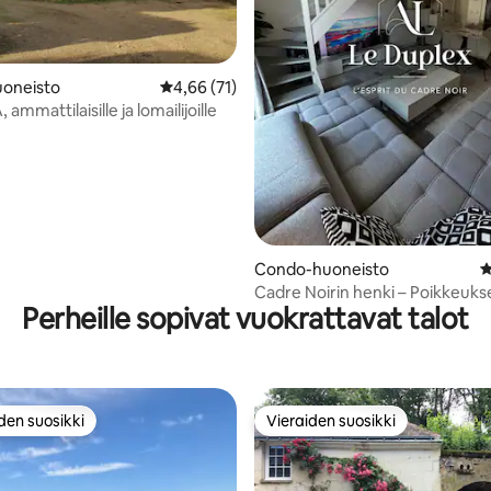
83/5, 214 arvostelua
oneisto
Keskimääräinen arvio 4,66/5, 71 arvostelua
4,66 (71)
 ammattilaisille ja lomailijoille
Condo-huoneisto
K
Cadre Noirin henki – Poikkeukse
Perheille sopivat vuokrattavat talot
kaksikerroksinen asunto
den suosikki
Vieraiden suosikki
n suosikkien parhaimmistoa
Vieraiden suosikki